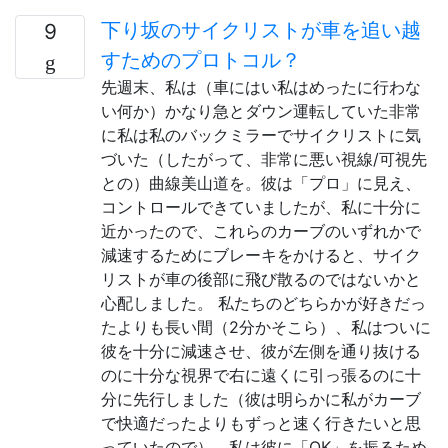
下り坂のサイクリストが車を追い越
9
すためのプロトコル？
先週末、私は（車にはい私はめったに行わな
い何か）かなり急とダウン運転していた非常
に私は私のバックミラーでサイクリストに気
づいた（したがって、非常に悪い視線/可視先
との）曲線美山道を。彼は「プロ」に見え、
コントロールできていましたが、私に十分に
近かったので、これらのカーブのいずれかで
減速するためにブレーキをかけると、サイク
リストが車の後部に飛び散るのではないかと
心配しました。 私たちのどちらかが好きだっ
たよりも長い間（2分かそこら）、私はついに
彼を十分に減速させ、彼が左側を通り抜ける
のに十分な視界で右に遠くに引っ張るのに十
分に先行しました（彼は明らかに私がカーブ
で快適だったよりもずっと速く行きたいと思
っていたので）、私は彼に「OK」を振るため