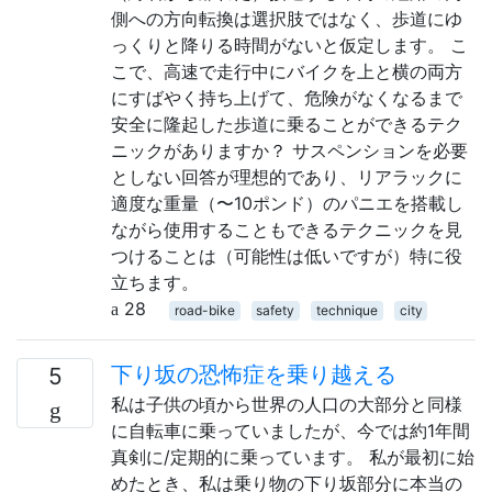
側への方向転換は選択肢ではなく、歩道にゆ
っくりと降りる時間がないと仮定します。 こ
こで、高速で走行中にバイクを上と横の両方
にすばやく持ち上げて、危険がなくなるまで
安全に隆起した歩道に乗ることができるテク
ニックがありますか？ サスペンションを必要
としない回答が理想的であり、リアラックに
適度な重量（〜10ポンド）のパニエを搭載し
ながら使用することもできるテクニックを見
つけることは（可能性は低いですが）特に役
立ちます。
28
road-bike
safety
technique
city
下り坂の恐怖症を乗り越える
5
私は子供の頃から世界の人口の大部分と同様
に自転車に乗っていましたが、今では約1年間
真剣に/定期的に乗っています。 私が最初に始
めたとき、私は乗り物の下り坂部分に本当の