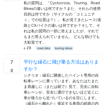
私の質問は、「Cyclocross、Touring、Road
Bikesの違いは何ですか？また、それらの使用
目的は何ですか（サイクルの「コミュニテ
ィ」での位置は？）」 私が見てきたレース/道
路とCXバイクの違いは何ですか？そして、そ
れは私の質問の一部に答えましたが、それで
もまだ答えられていません。 どんな助けでも
大歓迎です。
29
road-bike
touring-bikes
平行な縁石に飛び乗る方法はありま
7
すか？
シナリオ：縁石に隣接したペイント専用の自
転車レーンに乗っています。あなたはたまた
ま肩越しに（または鏡で）見て、完全に自転
車レーンか、安全に通行できないほど近くに
車が後ろから近づいているのを目にします。
（縁石から離れた）接近する車両の経路の内