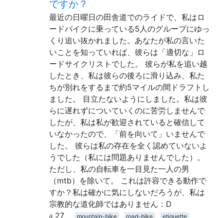
ですか？
最近の日曜日の田舎道でのライドで、私はロ
ードバイクに乗っている5人のグループにゆっ
くり追い抜かれました。あなたが私の言いた
いことを知っていれば、彼らは「適切な」ロ
ードサイクリストでした。 彼らが私を追い越
したとき、私は彼らの後ろに滑り込み、私た
ちが別れをするまで約5マイルの間ドラフトし
ました。 目立たないようにしました。私は彼
らに遅れずについていくのに苦労しませんで
したが、私は私が歓迎されていると確信して
いなかったので、「前を向いて」いませんで
した。 彼らは私の存在を全く認めていないよ
うでした（私には問題ありませんでした）。
ただし、私の自転車を一目見た一人の男
（mtb）を除いて。 これは許容できる動作で
すか？私は確かに気にしないだろうが、私は
宗教的な道化師ではありません：D
27
mountain-bike
road-bike
etiquette