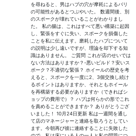
を尋ねると、男はハブの穴が摩耗によるバリ
の可能性があるとつぶやいた。 数週間後、別
のスポークが壊れていることがわかりまし
た。 私の腸は、これはすべて悪い構築に起因
し、緊張をすぐに失い、スポークを損傷した
ことを私に伝えます。磨耗したハブについて
の説明は少し遠いですが、理論を却下する知
識はありません。 ご質問 これが店のせいでは
ない方法はありますか？-悪いビルド？安いス
ポーク？不適切な緊張？ ホイールの歴史を考
えると、スポークを一度に2、3個交換し続け
るポイントはありますか、それともホイール
を再構築する必要がありますか（できればシ
ョップの費用で）？ ハブは何らかの形でこれ
を責めることができますか？ ありがとうござ
いました！ 10月24日更新 私は一週間を通し
て店のマネージャーと連絡を取ろうとしてい
ます。今朝再び彼に連絡することに失敗した
ので、私は床にいる人の一人と私の問題につ