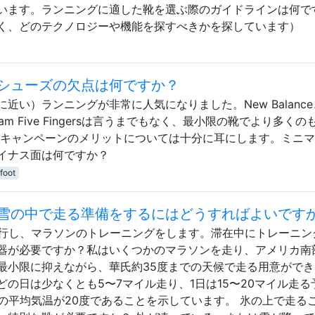
います。ランニングに適した靴を選ぶ際のガイドラインは何で
く、どのテクノロジーや機能を探すべきかを探しています）
シューズの欠点は何ですか？
い）ランニングが非常に人気になりました。New Balance
bram Five Fingersは言うまでもなく、最小限の靴でより多くの
告キャンペーンのメリットについては十分に耳にします。ミニ
イナス面は何ですか？
foot
雪の中で走る準備をするにはどうすればよいです
旅行し、マラソンのトレーニングをします。滞在中にトレーニン
器が必要ですか？私はいくつかのマラソンを走り、アメリカ南
最小限に抑えながら、華氏約35度までの天候で走る用意ができ
の日は少なくとも5〜7マイル走り、1日は15〜20マイル走る
の平均気温が20度であることを示しています。 氷の上で走る