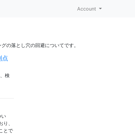
Account
ングの落とし穴の回避についてです。
利点
に、検
つい
おり、
ことで