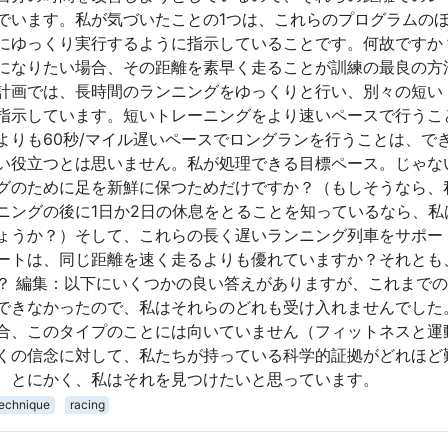
でいます。私が気づいたことの1つは、これらのプログラムの
にゆっくり実行するように指示していることです。何故ですか
になりたい場合、その距離を素早く走ることが訓練の最良の方
計画では、長時間のランニングをゆっくりと行い、別々の短い
指示しています。短いトレーニングをより速いペースで行うこ
よりも60秒/マイル遅いペースでロングランを行うことは、で
い役立つとは思いません。私が処理できる目標ペース。じゃな
グのために足を新鮮に保つためだけですか？（もしそうなら、
ニングの後に1日か2日の休息をとることを知っているなら、私
ょうか？）そして、これらの長く遅いランニング列車をサポー
ートは、同じ距離を速く走るよりも優れていますか？それとも
？ 編集：以下にいくつかの良い答えがありますが、これまで
できなかったので、私はそれらのどれも受け入れませんでした
合、このタイプのことには向いていません（フィットネスと運
くの信念に対して、私たちが持っている科学的証拠がどれほど
。とにかく、私はそれを見つけたいと思っています。
technique
racing