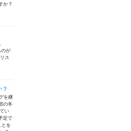
すか？
、
ものが
マリス
か？
グを継
部の冬
てい
予定で
ことを