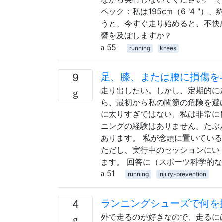
ペック：私は195cm（6 '4 "
うと、今すぐ走り始めると、不快
響を及ぼしますか？
55
running
knees
足、膝、または腰に損傷を
9
走り出したい。しかし、定期的に
ら、最初から私の関節の危険を避
に太りすぎではない、私は非常に
ニングの経験はありません。たぶ
あります。 私が念頭に置いている
ただし、実行中のセッションにい
ます。 回答に（スポーツ科学的
51
running
injury-prevention
ランニングシューズで何を
4
外で走るのが好きなので、走るに