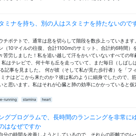
タミナを持ち、別の人はスタミナを持たないので
ウチポテトで、通常は息を切らして階段を数歩上っていきます
（10マイルの往復、合計1100mのサミット、合計約6時間）
々苦労しました！私を追い越して汗をかいていないすべての年
近、私はテレビで、何十年も丘を走っていて、まだ毎日（しばしば
する記事を見ました。 何が彼（そして私が見た歩行者）を「フ
タミナはどこから来たのか？彼は私のように細身でしたので、
いと思います。私はそれが心臓と肺の効率にかかっていると仮
ce-running
stamina
heart
ングプログラムで、長時間のランニングを非常に
のはなぜですか
自分の時間を改善しようとしているので、それらの距離でのレ