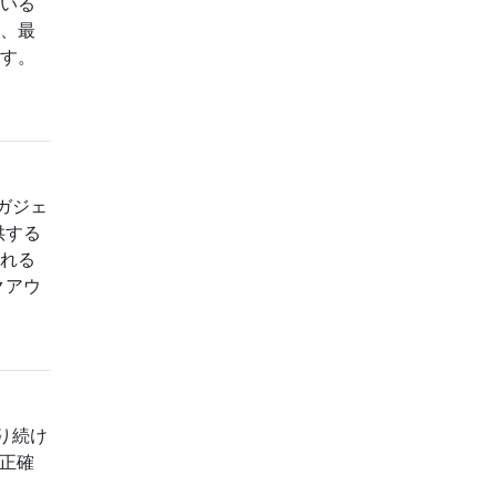
ている
合、最
ます。
ガジェ
供する
される
クアウ
り続け
は正確