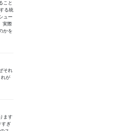
ること
関する統
シュー
。実際
のかを
ぜそれ
これが
ります
りすぎ
かのス