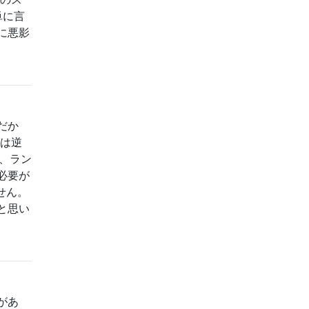
単に言
に悪影
だか
私は逆
、ラン
必要が
せん。
と思い
があ