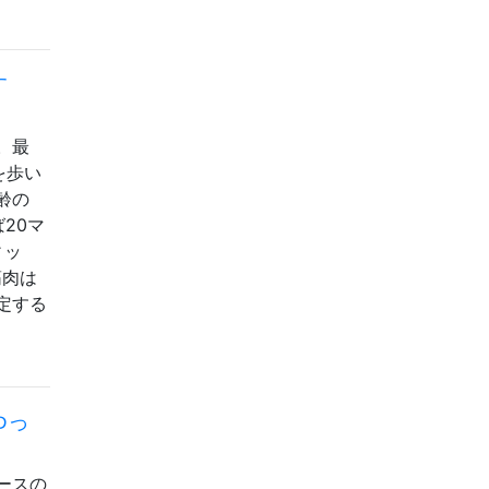
す
。最
を歩い
齢の
20マ
ィッ
筋肉は
定する
ゆっ
ースの