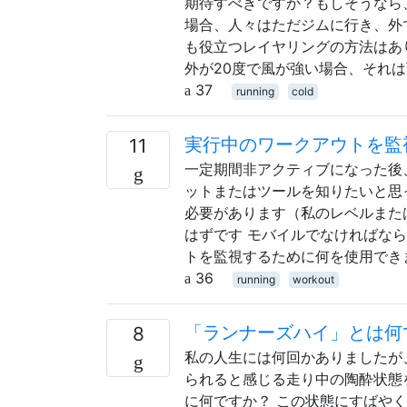
期待すべきですか？もしそうなら
場合、人々はただジムに行き、外
も役立つレイヤリングの方法はあ
外が20度で風が強い場合、それ
37
running
cold
実行中のワークアウトを監
11
一定期間非アクティブになった後
ットまたはツールを知りたいと思
必要があります（私のレベルまた
はずです モバイルでなければな
トを監視するために何を使用でき
36
running
workout
「ランナーズハイ」とは何
8
私の人生には何回かありましたが
られると感じる走り中の陶酔状態
に何ですか？ この状態にすばや