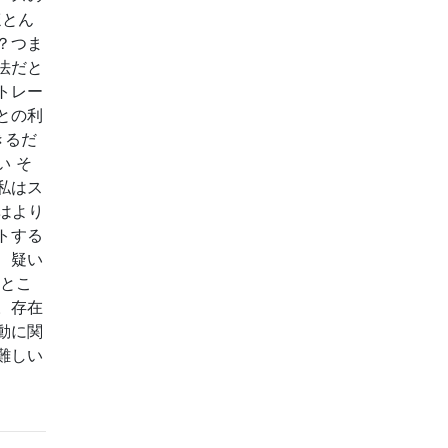
ほとん
？つま
法だと
トレー
との利
きるだ
い そ
私はス
はより
トする
、疑い
のとこ
。存在
動に関
難しい