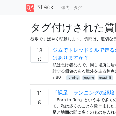
体力
タグ
タグ付けされた質問 
徒歩ですばやく移動します。質問は、適切な
ジムでトレッドミルで走る
13
はありますか？
私は怠け者なので、同じ場所に居
討する価値のある屋外を走る利点
80
running
jogging
treadmill
「裸足」ランニングの経験
11
「Born to Run」という本
て、私は多くのことを聞きました
足と地面の間に多くのものを入れ