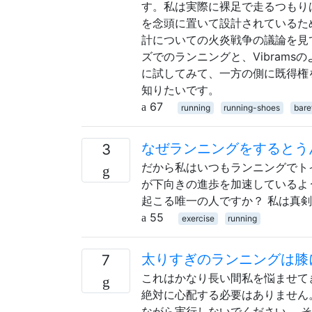
す。私は実際に裸足で走るつもり
を念頭に置いて設計されているため
計についての火炎戦争の議論を見
ズでのランニングと、Vibram
に試してみて、一方の側に既得権
知りたいです。
67
running
running-shoes
bare
なぜランニングをするとう
3
だから私はいつもランニングでト
が下向きの進歩を加速しているよう
起こる唯一の人ですか？ 私は真
55
exercise
running
太りすぎのランニングは膝
7
これはかなり長い間私を悩ませて
絶対に心配する必要はありません
ながら実行しないでください。 