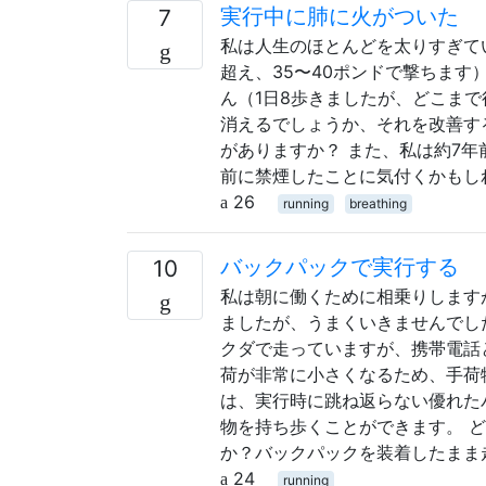
実行中に肺に火がついた
7
私は人生のほとんどを太りすぎてい
超え、35〜40ポンドで撃ちま
ん（1日8歩きましたが、どこま
消えるでしょうか、それを改善す
がありますか？ また、私は約7
前に禁煙したことに気付くかもし
26
running
breathing
バックパックで実行する
10
私は朝に働くために相乗りします
ましたが、うまくいきませんでし
クダで走っていますが、携帯電話
荷が非常に小さくなるため、手荷
は、実行時に跳ね返らない優れた
物を持ち歩くことができます。 
か？バックパックを装着したまま
24
running