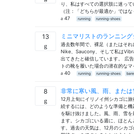
り、私はすべての選択肢に迷って
（注：「どちらが最適か」ではな
47
running
running-shoes
ミニマリストのランニング
13
過去数年間で、裸足（またはそれに近
Nike、Saucony、そして私はVi
出てきたと確信しています。 広
トの靴を履いた場合の潜在的なマ
40
running
running-shoes
bare
非常に寒い風、雨、または
8
12月上旬にイリノイ州シカゴに
続するには、どのような準備と機
を駆け抜けました。風、雨、雪を
ます。シカゴにいる週に、ほとんど
す。過去の天気は、12月のシカゴ