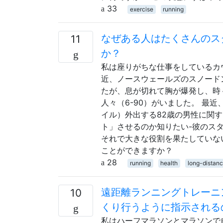
33
exercise
running
なぜある人はたくさんのス
11
か？
私は座りがちな仕事をしているカ
近、ノースウェールズのスノードン
たが、息が切れて胸が爆発し、時
人々（6-90）がいました。 最
イル）外出する82歳の男性に関
ト」させるのか知りたい-彼のス
それで大きな役割を果たしていな
ことができますか？
28
running
health
long-distan
遠距離ランニングトレーニ
10
くり行うように指示される
私はハーフマラソンとマラソンで