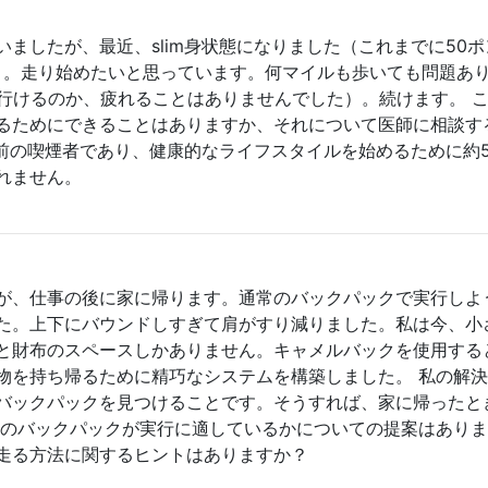
ましたが、最近、slim身状態になりました（これまでに50ポ
す）。走り始めたいと思っています。何マイルも歩いても問題あ
で行けるのか、疲れることはありませんでした）。続けます。 
るためにできることはありますか、それについて医師に相談す
年前の喫煙者であり、健康的なライフスタイルを始めるために約
れません。
が、仕事の後に家に帰ります。通常のバックパックで実行しよ
た。上下にバウンドしすぎて肩がすり減りました。私は今、小
と財布のスペースしかありません。キャメルバックを使用する
物を持ち帰るために精巧なシステムを構築しました。 私の解
バックパックを見つけることです。そうすれば、家に帰ったと
どのバックパックが実行に適しているかについての提案はあり
走る方法に関するヒントはありますか？