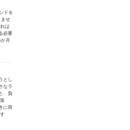
ンドを
りませ
これは
る必要
5か月
うとし
さなラ
と、負
決策
きに荷
ます