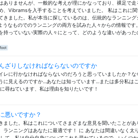
はありませんが、一般的な考えが理にかなっており、裸足で走
、Vibramsを入手することを考えていました。 私はこれに
てきました。私が本当に探しているのは、伝統的なランニング
sのようなものでのランニングの両方を試みた人々からの情報です
を持っていない実際の人々にとって、どのような違いがあった
foot
んざりしなければならないのですか
イレに行かなければならないのだろうと思っていましたか？な
に見えるのですか...あなたは知っています...または多分私は
剣に尋ねています、私は理由を知りたいです！
に悪いですか？
きました。私はこれについてさまざまな意見を聞いたことがあ
。ランニングはあなたに最適です！ に あなたは間違いなく太
そして、私は自分自身についてこれを尋ねているので、いくつ