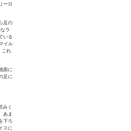
リーロ
ら足の
的なラ
ている
マイル
。これ
地面に
の足に
読みく
、あま
を下ろ
イスに