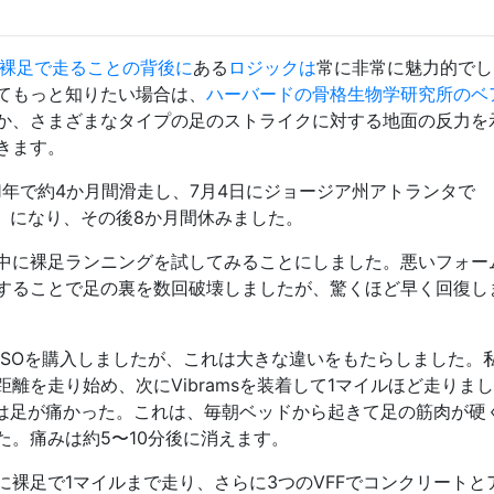
裸足で走ることの背後に
ある
ロジックは
常に非常に魅力的でし
てもっと知りたい場合は、
ハーバードの骨格生物学研究所のベ
か、さまざまなタイプの足のストライクに対する地面の反力を
きます。
1年で約4か月間滑走し、7月4日にジョージア州アトランタで
d Race）になり、その後8か月間休みました。
中に裸足ランニングを試してみることにしました。悪いフォー
することで足の裏を数回破壊しましたが、驚くほど早く回復し
inger KSOを購入しましたが、これは大きな違いをもたらしました。
離を走り始め、次にVibramsを装着して1マイルほど走りま
週間は足が痛かった。これは、毎朝ベッドから起きて足の筋肉が硬
た。痛みは約5〜10分後に消えます。
裸足で1マイルまで走り、さらに3つのVFFでコンクリートと