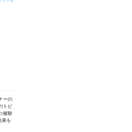
ソース
ナーの
のトピ
つ被験
結果を