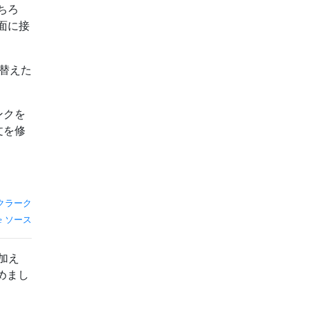
ちろ
面に接
替えた
ンクを
文を修
クラーク
ソース
加え
めまし