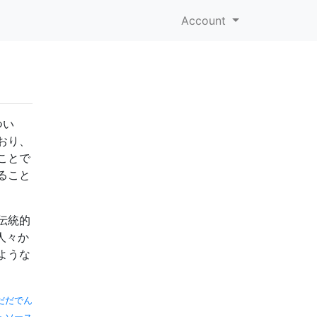
Account
つい
おり、
ことで
ること
伝統的
人々か
ような
だだでん