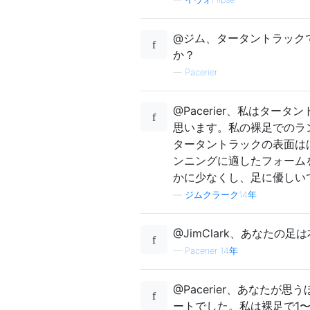
@ジム、タータントラック
か？
—
Pacerier
@Pacerier、私はタ
思います。私の裸足でのラ
タータントラックの表面は
ンニングに適したフォーム
かに少なくし、足に優しい
—
ジムクラーク14年
@JimClark、あなた
—
Pacerier 14年
@Pacerier、あなた
ートでした。私は裸足で1