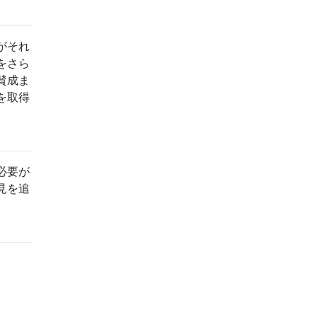
がそれ
をさら
賛成ま
を取得
必要が
見を追