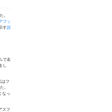
た。
アフッ
示す
説
ムで走
まし
私はフ
した。
くなっ
アスフ