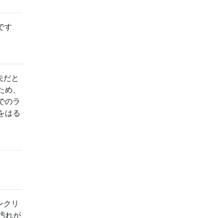
です
夫だと
ため、
でのラ
をはる
ンクリ
汚れが