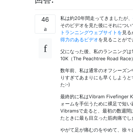
私は約20年間走ってきましたが、
46
そのビデオを見た後にそれについ
トランニングウェブサイトを
見る
得力のあるビデオ
を見ることがで
父になった後、私のランニングは
10K（The Peachtree Roa
数年前、私は通常のオフシーズン
りすぎてあまりにも早くしようと
た:-)
最終的に私はVibram Fivef
ォームを手伝うために裸足で短い距
Vibramsで走ると、最初の数
たときに最も目立った筋肉痛でし
やがて足が痛むのをやめて、徐々に