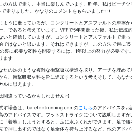
この方法で走り、本当に楽しんでいます。昨年、私はピーチツ
で走りました。かなりのコメントをもらいました:-)
じように走っているが、コンクリートとアスファルトの摩擦か
ー」であると考えています。VFFで5年間走った後、私は伝統
ないと確信していますが、コンクリートとアスファルトで走っ
的ではないと思います。それはできますが、この方法で週に15
足の裏に必要な靭性を開発するには、1年以上の努力が必要です
ります！
なたの足のような複雑な衝撃吸収構造を取り、アーチを埋めて
から、衝撃吸収材料を靴に追加するという考えそして、あなた
カルに思えます。
間違っているかもしれません:-)
は、barefootrunning.comの
こちら
のアドバイスをお
高のアドバイスです。フットストライクについて説明しますが
に「着地」しようとすると、足に水ぶくれができます。足で腰
先で押し出すのではなく足全体を持ち上げるなど、他のアドバ