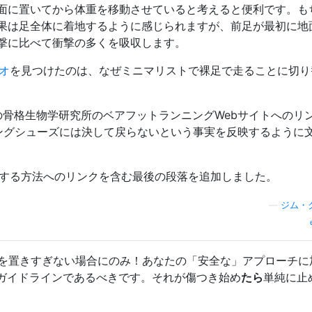
面に置いてから体重を移動させていると考えると便利です。も
果は足全体に着地するように感じられますが、前足が最初に地
撃に比べて衝撃の多くを吸収します。
オ
を見つけたのは、なぜミニマリストで裸足で走ることに切り
ドの骨格生物学研究所のベアフットランニングWebサイトへのリ
ングシューズには決して戻らないという事実を反映するように
実行する方法へのリンクを含む最後の段落を追加しました。
—
ジム・
点を置きすぎない場合にのみ！あなたの「安全な」アプローチに
ガイドラインであるべきです。それが傷つき始め
たら
単純に止