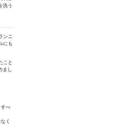
を洗う
ランニ
ルにも
たこと
めまし
、すべ
はなく