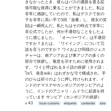
きなかったとき、彼らはバスの通路を遮る拡
張可能な座席に乗ることができました。私は
非常に感謝していたので、私はデスクで女の
子を非常に高い手で3回「放棄」し、彼女の笑
顔は一瞬死んだ。私たちはその時点で非常に
非公式でしたが、何か不適切なことをしたよ
うに感じました。 「オーバーワイ」は不適切
ですか？または、「ワイイング」について冗
談を言うのですか？ ワイおよび同様のジェス
チャーは、南アジアおよび東アジアの多くの
部分で挨拶し、敬意を示すために使用されま
す。 ワイと呼ばれるタイ語の挨拶（タイ語：
ไหว้、発音wâi）はわずかな弓で構成され、手
のひらは祈りのように押し付けられます。イ
ンドのナマステやカンボジアのサンピアのよ
うに、インドのアニャリ・ムドラに起源を持
っています サンピア（カンボジアの挨拶）
43
local-customs
etiquette
cambodia
asia