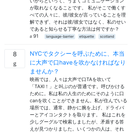
いからといって、うまくコミュニケーション
が取れなくなることです。 私がそこで働くす
べての人々に、彼/彼女が言っていることを理
解できず、それは彼/彼女ではなく、私のせい
であると知らせる丁寧な方法は何ですか？
91
language-barrier
etiquette
scotland
NYCでタクシーを呼ぶために、本当
8
に大声で口haveを吹かなければなり
ませんか？
映画では、人々は大声で口TAを吹いて
「TAXI！」と叫ぶのが普通です。呼びかける
ために。私は私の人生のためにそのように口
canを吹くことができません。私が住んでいる
場所では、通常、静かに腕を上げ、ドライバ
ーとアイコンタクトを取ります。 私はこれを
少しグーグルで検索しましたが、矛盾する答
えが見つかりました。いくつかの人は、それ