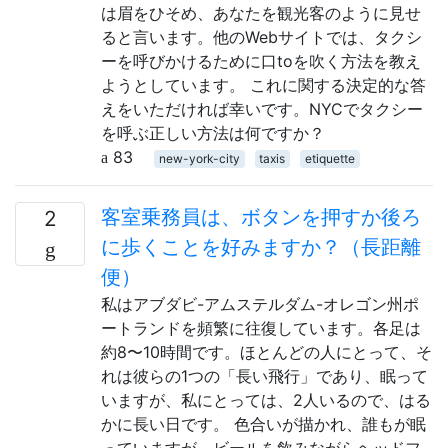
は眉をひそめ、あなたを観光客のように見せ
ると言います。他のWebサイトでは、タクシ
ーを呼びかけるために口toを吹く方法を教え
ようとしています。 これに関する決定的な答
えをいただければ幸いです。NYCでタクシー
を呼ぶ正しい方法は何ですか？
83
new-york-city
taxis
etiquette
客室乗務員は、ボタンを押すか後ろ
2
に歩くことを好みますか？（長距離
便）
私はアブダビ-アムステルダム-オレゴン州ポ
ートランドを頻繁に往復しています。各足は
約8〜10時間です。ほとんどの人にとって、そ
れは彼らの1つの「長い飛行」であり、眠って
いますが、私にとっては、2人いるので、はる
かに長い日です。 色合いが描かれ、誰もが眠
っていますが、ビールを飲みながらヘッドフ