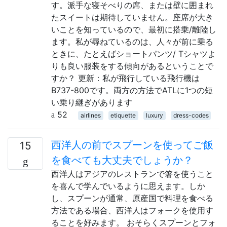
す。派手な寝そべりの席、または壁に囲まれ
たスイートは期待していません。座席が大き
いことを知っているので、最初に搭乗/離陸し
ます。私が尋ねているのは、人々が前に乗る
ときに、たとえばショートパンツ/ Tシャツよ
りも良い服装をする傾向があるということで
すか？ 更新：私が飛行している飛行機は
B737-800です。両方の方法でATLに1つの短
い乗り継ぎがあります
52
airlines
etiquette
luxury
dress-codes
西洋人の前でスプーンを使ってご飯
15
を食べても大丈夫でしょうか？
西洋人はアジアのレストランで箸を使うこと
を喜んで学んでいるように思えます。しか
し、スプーンが通常、原産国で料理を食べる
方法である場合、西洋人はフォークを使用す
ることを好みます。 おそらくスプーンとフォ