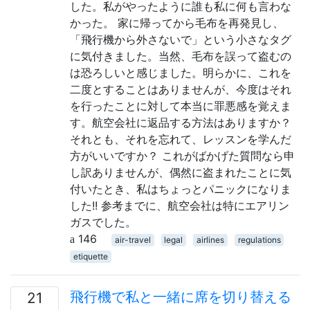
した。私がやったように誰も私に何も言わな
かった。 家に帰ってから毛布を再発見し、
「飛行機から外さないで」という小さなタグ
に気付きました。当然、毛布を誤って盗むの
は恐ろしいと感じました。明らかに、これを
二度とすることはありませんが、今度はそれ
を行ったことに対して本当に罪悪感を覚えま
す。航空会社に返品する方法はありますか？
それとも、それを忘れて、レッスンを学んだ
方がいいですか？ これがばかげた質問なら申
し訳ありませんが、偶然に盗まれたことに気
付いたとき、私はちょっとパニックになりま
した!! 参考までに、航空会社は特にエアリン
ガスでした。
146
air-travel
legal
airlines
regulations
etiquette
飛行機で私と一緒に席を切り替える
21