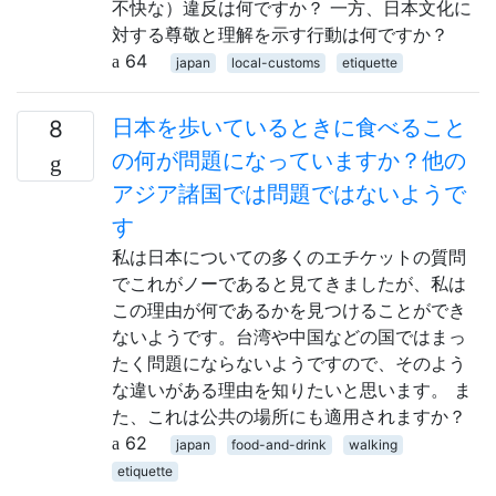
不快な）違反は何ですか？ 一方、日本文化に
対する尊敬と理解を示す行動は何ですか？
64
japan
local-customs
etiquette
日本を歩いているときに食べること
8
の何が問題になっていますか？他の
アジア諸国では問題ではないようで
す
私は日本についての多くのエチケットの質問
でこれがノーであると見てきましたが、私は
この理由が何であるかを見つけることができ
ないようです。台湾や中国などの国ではまっ
たく問題にならないようですので、そのよう
な違いがある理由を知りたいと思います。 ま
た、これは公共の場所にも適用されますか？
62
japan
food-and-drink
walking
etiquette