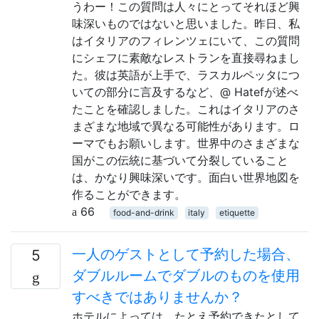
うわー！この質問は人々にとってそれほど興
味深いものではないと思いました。昨日、私
はイタリアのフィレンツェにいて、この質問
にシェフに素敵なレストランを直接尋ねまし
た。彼は英語が上手で、ラスカルペッタにつ
いての部分に言及するなど、@ Hatefが述べ
たことを確認しました。これはイタリアのさ
まざまな地域で異なる可能性があります。ロ
ーマでもお願いします。世界中のさまざまな
国がこの伝統に基づいて分裂していること
は、かなり興味深いです。面白い世界地図を
作ることができます。
66
food-and-drink
italy
etiquette
一人のゲストとして予約した場合、
5
ダブルルームでダブルのものを使用
すべきではありませんか？
ホテルによっては、たとえ予約できたとして