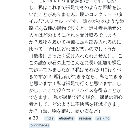
て、この14 kmの道を歩きたいです。しか
し、私はこれまで裸足でそのような距離を歩
いたことがありません。硬いコンクリート/タ
イル/アスファルトです。 誰かがそのような道
路である種の履物で歩くと、巡礼者や地元の
人々はどのようにそれを受け取るでしょう
か？履物を履いて神殿に足を踏み入れるのに
比べて、それはどれほど悪いのでしょうか
（後者はまったく受け入れられません）。 こ
この誰かが石の上でこんなに長い距離を裸足
で歩いてみましたか？私はそれだけに行くべ
きですか？ 巡礼者ができるなら、私もできる
と思います！私は裸足で行くと思います。し
かし、ここで役立つアドバイスを得ることが
できます。 私が裸足で行く場合、裸足の初心
者として、どのように不快感を軽減できます
か？（熱、物を踏む、硬い石など）
39
india
etiquette
religion
walking
pilgrimages