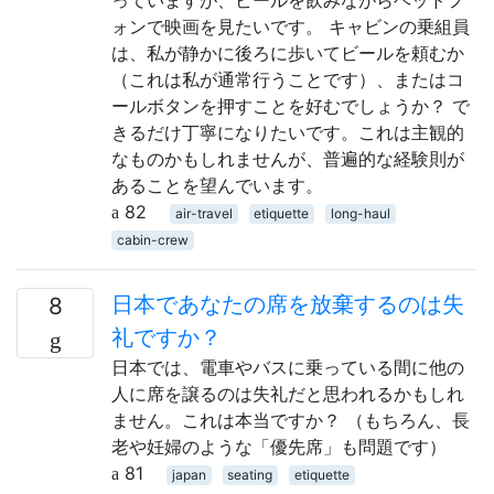
ォンで映画を見たいです。 キャビンの乗組員
は、私が静かに後ろに歩いてビールを頼むか
（これは私が通常行うことです）、またはコ
ールボタンを押すことを好むでしょうか？ で
きるだけ丁寧になりたいです。これは主観的
なものかもしれませんが、普遍的な経験則が
あることを望んでいます。
82
air-travel
etiquette
long-haul
cabin-crew
日本であなたの席を放棄するのは失
8
礼ですか？
日本では、電車やバスに乗っている間に他の
人に席を譲るのは失礼だと思われるかもしれ
ません。これは本当ですか？ （もちろん、長
老や妊婦のような「優先席」も問題です）
81
japan
seating
etiquette