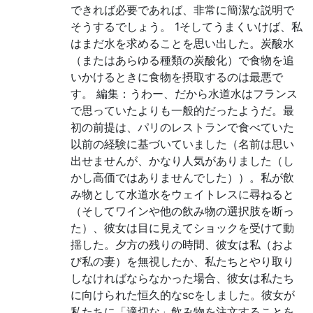
できれば必要であれば、非常に簡潔な説明で
そうするでしょう。 1そしてうまくいけば、私
はまだ水を求めることを思い出した。炭酸水
（またはあらゆる種類の炭酸化）で食物を追
いかけるときに食物を摂取するのは最悪で
す。 編集：うわー、だから水道水はフランス
で思っていたよりも一般的だったようだ。最
初の前提は、パリのレストランで食べていた
以前の経験に基づいていました（名前は思い
出せませんが、かなり人気がありました（し
かし高価ではありませんでした））。私が飲
み物として水道水をウェイトレスに尋ねると
（そしてワインや他の飲み物の選択肢を断っ
た）、彼女は目に見えてショックを受けて動
揺した。夕方の残りの時間、彼女は私（およ
び私の妻）を無視したか、私たちとやり取り
しなければならなかった場合、彼女は私たち
に向けられた恒久的なscをしました。彼女が
私たちに「適切な」飲み物を注文することを