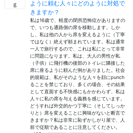
ように頼む人々にどのように対処で
きますか？
私は16歳で、軽度の閉所恐怖症がありますの
で、いつも通路側の席を移動します。しか
し、私は他の人から席を変えるように（丁寧
ではなく）絶えず頼まれています。私は通常
一人で旅行するので、これは私にとって非常
に問題になります。私は、大人の男性が私
（子供）に飛行機の後部のトイレに隣接した
席に座るように頼んだ例がありました。社会
的規範は、私がそのような人々を顔にpunch
ることを禁じており、多くの場合、その結果
として直面する不快感にもかかわらず、私は
人々に私の席を与える義務を感じています。
どうすれば外交的かつ丁寧に（そしてしっか
りと）席を変えることに興味がないと断言で
きますか？私は非常に恥ずかしがり屋で、人
前で従順であることに注意してください。