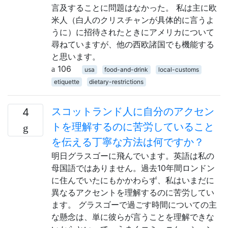
言及することに問題はなかった。 私は主に欧
米人（白人のクリスチャンが具体的に言うよ
うに）に招待されたときにアメリカについて
尋ねていますが、他の西欧諸国でも機能する
と思います。
106
usa
food-and-drink
local-customs
etiquette
dietary-restrictions
スコットランド人に自分のアクセン
4
トを理解するのに苦労していること
を伝える丁寧な方法は何ですか？
明日グラスゴーに飛んでいます。英語は私の
母国語ではありません。過去10年間ロンドン
に住んでいたにもかかわらず、私はいまだに
異なるアクセントを理解するのに苦労してい
ます。 グラスゴーで過ごす時間についての主
な懸念は、単に彼らが言うことを理解できな