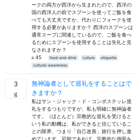
ークの両方が西洋から生まれたので、西洋の
国の西洋人の前でスプーンを使ってご飯を食
べても大丈夫ですか、代わりにフォークを使
用する必要がありますか？ 西洋のスプーンは
通常スープに関連しているので、ご飯を食べ
るためにスプーンを使用することは失礼と見
なされますか？
45
food-and-drink
culture
etiquette
cultural-awareness
無神論者として巡礼をすることはで
3
きますか？
私はサン・ジャック・ド・コンポステッレ巡
礼をするつもりですが、私も明確に無神論者
です。（ほとんど）宗教的な巡礼を受けると
いう私の動機は、私ができると信じているこ
との限界、つまり「自己改善」旅行を押し進
めています。可能であれば、宗教的な側面を