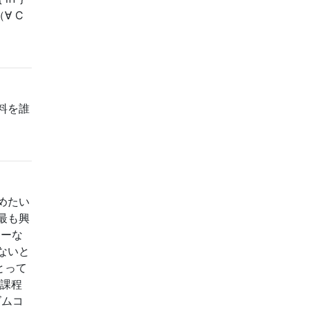
 （∀ C
料を誰
めたい
最も興
キーな
ないと
とって
部課程
ズムコ