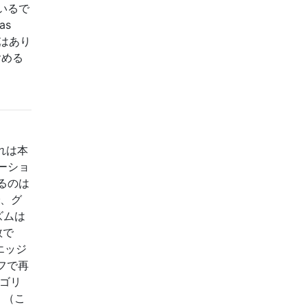
いるで
as
はあり
含める
れは本
ーショ
るのは
で、グ
ズムは
数で
エッジ
ラフで再
ゴリ
。（こ