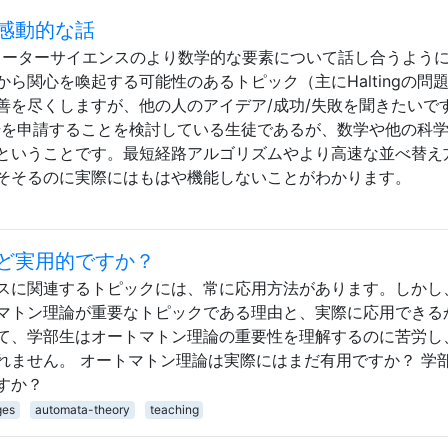
感動的な話
ューターサイエンスのより数学的な要素について話し合うよう
から関心を喚起する可能性のあるトピック（主にHaltingの問
善を尽くしますが、他の人のアイデア/成功/失敗を聞きたいです
号を申請することを検討している生徒であるが、数学や他の科
ということです。最短経路アルゴリズムやより高速な並べ替え
そそるのに実際にはもはや機能しないことがわかります。
ど実用的ですか？
スに関連するトピックには、常に応用方法があります。しかし
マトン理論が重要なトピックである理由と、実際に応用できる
て、学部生はオートマトン理論の重要性を理解するのに苦労し
れません。 オートマトン理論は実際にはまだ有用ですか？ 学部
すか？
ges
automata-theory
teaching