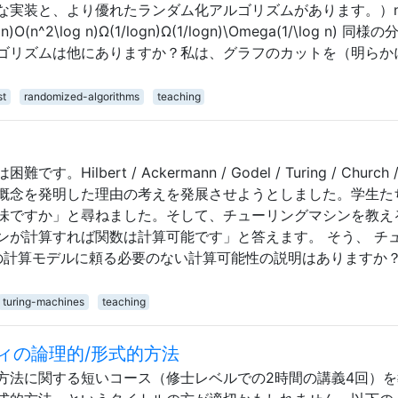
な実装と、より優れたランダム化アルゴリズムがあります。）n/
g⁡n)O(n^2\log n)Ω(1/logn)Ω(1/log⁡n)\Omega(1/\log n) 同様
ゴリズムは他にありますか？私は、グラフのカットを（明らか
st
randomized-algorithms
teaching
bert / Ackermann / Godel / Turing / Church / 
概念を発明した理由の考えを発展させようとしました。学生た
味ですか」と尋ねました。そして、チューリングマシンを教え
ンが計算すれば関数は計算可能です」と答えます。 そう、 チ
の計算モデルに頼る必要のない計算可能性の説明はありますか
turing-machines
teaching
ィの論理的/形式的方法
方法に関する短いコース（修士レベルでの2時間の講義4回）を