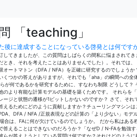
「teaching」
た後に達成することになっている啓発とは何です
訂してきましたが、この質問はしばらくの間私に悩まされてき
だとき、それを考えたことはありませんでした）。それでは、
オートマトン（DFA / NFA）を正確に研究するのでしょうか
いくつかの答えがありますが、それでも「aha」の瞬間への全
らが何であるかを研究するために、すなわち制限 どうして？ 
他のより有能な計算モデルの基礎を築くためです。 それらを
レージと状態の遷移が1ビットしかないのですか？ さて、それ
答えるためにどのように貢献しますか？チューリングマシンは
A、DFA / NFA /正規表現などの計算の「より少ない」モデ
場合は、FAに何が欠けているのでしょうか。 だから私はある
答えることはできないのだろうか？「なぜD / N-FAを勉強す
彼らが答えようとしている質問は何ですか？それはどのように