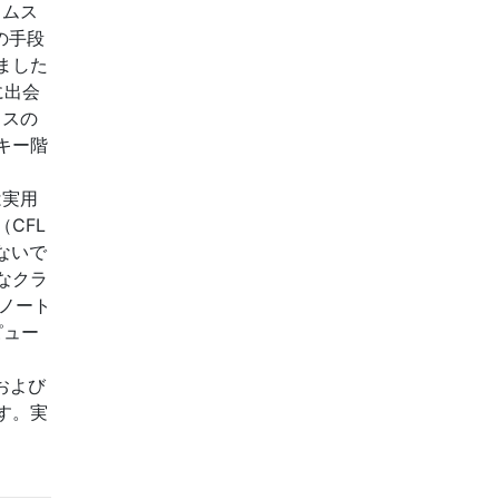
ョムス
の手段
ました
に出会
ラスの
キー階
は実用
CFL
ないで
名なクラ
クノート
ピュー
L、および
す。実