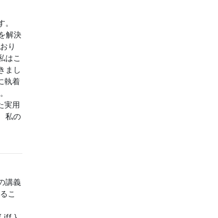
す。
を解決
とおり
私はこ
きまし
に執着
す。
た実用
、私の
の講義
するこ
ff }