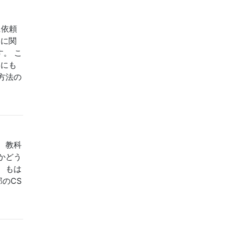
に依頼
題に関
。 こ
学にも
方法の
、教科
かどう
、もは
のCS