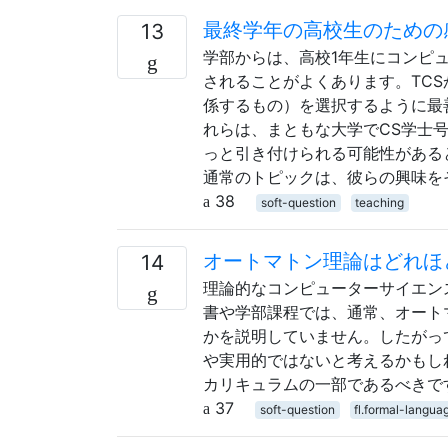
最終学年の高校生のための
13
学部からは、高校1年生にコンピ
されることがよくあります。TCS
係するもの）を選択するように最
れらは、まともな大学でCS学士
っと引き付けられる可能性がある
通常のトピックは、彼らの興味を
38
soft-question
teaching
オートマトン理論はどれほ
14
理論的なコンピューターサイエン
書や学部課程では、通常、オート
かを説明していません。したがっ
や実用的ではないと考えるかもし
カリキュラムの一部であるべきで
37
soft-question
fl.formal-langua