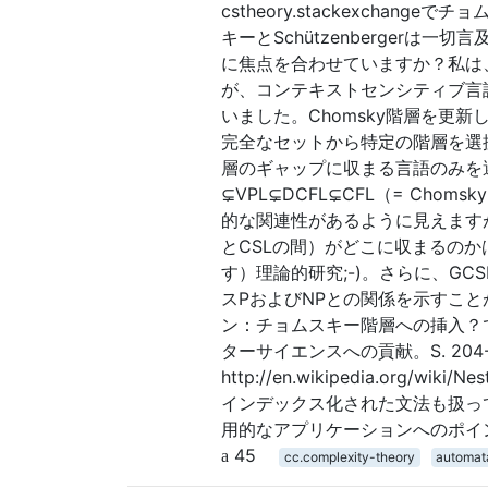
cstheory.stackexch
キーとSchützenberger
に焦点を合わせていますか？私は
が、コンテキストセンシティブ言語
いました。Chomsky階層を更
完全なセットから特定の階層を選
層のギャップに収まる言語のみを選択
⊊VPL⊊DCFL⊊CFL（= Choms
的な関連性があるように見えます
とCSLの間）がどこに収まるの
す）理論的研究;-)。さらに、GCS
スPおよびNPとの関係を示すこと
ン：チョムスキー階層への挿入？で：
ターサイエンスへの貢献。S. 204-2
http://en.wikipedia.org/w
インデックス化された文法も扱っ
用的なアプリケーションへのポイ
45
cc.complexity-theory
automat