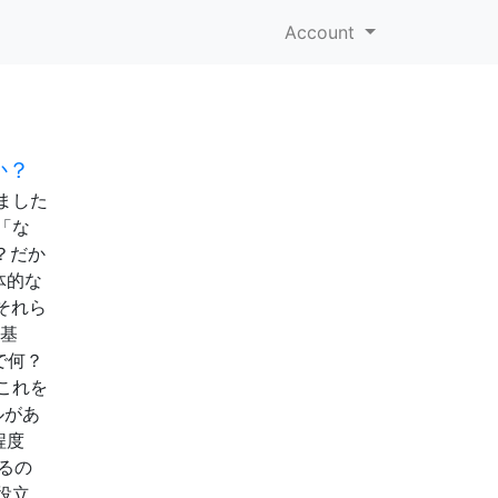
Account
か？
ました
「な
？だか
体的な
それら
「基
で何？
これを
ルがあ
程度
るの
役立