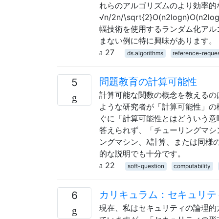
れらのアルゴリズムのより効率的
√n/2n/\sqrt{2}O(n2logn)O(n2lo
幅技術を使用するランダム化アル
まない例に特に興味があります。
27
ds.algorithms
reference-reque
問題教育の計算可能性
5
計算可能な関数の概念を教えるのは困難です。Hil
ような研究者が「計算可能性」の
ぐに「計算可能性とはどういう意
答えられず、「チューリングマシ
ングマシン、λ計算、または同様
的な説明でも十分です。
22
soft-question
computability
カリキュラム：セキュリテ
6
現在、私はセキュリティの論理的