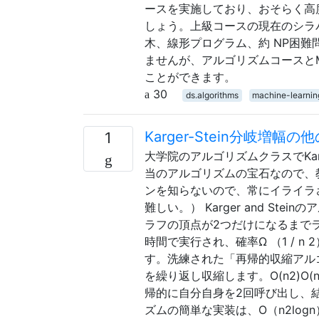
ースを実施しており、おそらく高
しょう。上級コースの現在のシラバス
木、線形プログラム、約 NP困
ませんが、アルゴリズムコースと
ことができます。
30
ds.algorithms
machine-learnin
Karger-Stein分岐増
1
大学院のアルゴリズムクラスでKar
当のアルゴリズムの宝石なので、
ンを知らないので、常にイライラ
難しい。） Karger and St
ラフの頂点が2つだけになるまで
時間で実行され、確率Ω （1 / 
す。洗練された「再帰的収縮アルゴ
を繰り返し収縮します。O(n2)O(n2)O(
帰的に自分自身を2回呼び出し、
ズムの簡単な実装は、O（n2log