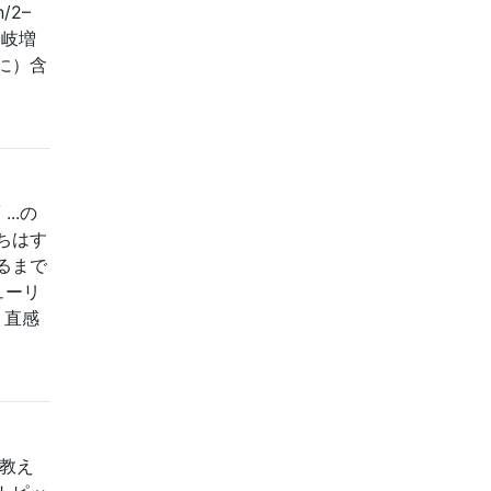
2–
の分岐増
に）含
...の
ちはす
るまで
ューリ
？直感
教え