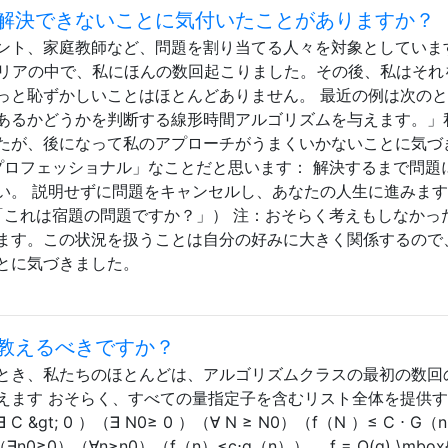
解決できないことに気付いたことがありますか？
ント、家庭教師など、問題を割り当てる人々を対象としていま
ャリアの中で、私にほんの数回起こりました。その後、私はそれ
っと恥ずかしいことはほとんどありません。 最近の例は次の
あるかどうかを判断する線形時間アルゴリズムを与えます。」
たが、後になって私のアプローチがうまくいかないことに気づ
プロフェッショナル」なことだと思います： 解決するまで問題
い。 説明せずに問題をキャンセルし、あなたの人生に進みま
ます（「これは宿題の問題ですか？」） 注：おそらく考えもしなかっ
ます。この状況を扱うことは自分の好みに大きく関係するので
とに気づきました。
教えるべきですか？
とき、私たちのほとんどは、アルゴリズムクラスの最初の数回
えます おそらく、すべての量指定子を含むリスト全体を提供
 &gt; 0 ）（∃ N0≥ 0 ）（∀ N ≥ N0）（f（N ）≤ C ⋅ G（n
∃n0≥0）（∀n≥n0）（f（n）≤c⋅g（n））。 f = O(g) \mbox{ i