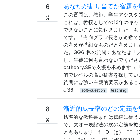
あなたが割り当てた宿題を
6
この質問は、教師、学生アシスタ
これは、教授としての12年のキ
できないことに気付きました。も
です。「有向グラフ長さが奇数で
の考えが些細なものだと考えまし
た。GGG 私の質問：あなたは「
し、生徒に何も言わないでくださ
cstheory.SEで支援を求め
的でレベルの高い提案を探してい
質問には強い主観的要素があるこ
36
soft-question
teaching
漸近的成長率のどの定義を
8
標準的な教科書または伝統に従う
で、大オー表記法の次の定義を教
ともあります。f= O （g） IFF （∃ C
））。f=O（g） iff （∃c&gt;0）（