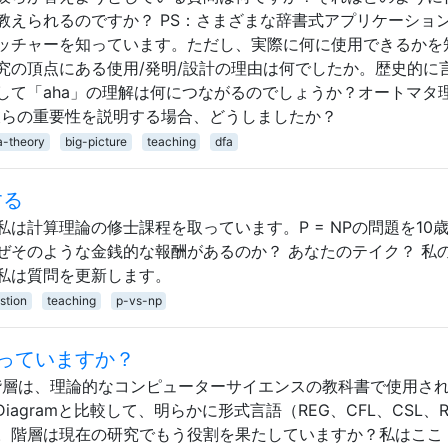
教えられるのですか？ PS：さまざまな辞書式アプリケーショ
ッチャーを知っています。ただし、実際に何に使用できるかを
究の頂点にある使用/発明/設計の理由は何でしたか。歴史的に
して「aha」の理解は何につながるのでしょうか？オートマタ
彼らの重要性を説明する場合、どうしましたか？
a-theory
big-picture
teaching
dfa
する
は計算理論の修士課程を取っています。P = NPの問題を10
そのような金銭的な報酬があるのか​​？ あなたのテイク？ 私
私は質問を更新します。
stion
teaching
p-vs-np
っていますか？
erger）階層は、理論的なコンピューターサイエンスの教科書で使用さ
oo Diagramと比較して、明らかに形式言語（REG、CFL、CSL、
。階層は現在の研究でもう役割を果たしていますか？私はここ