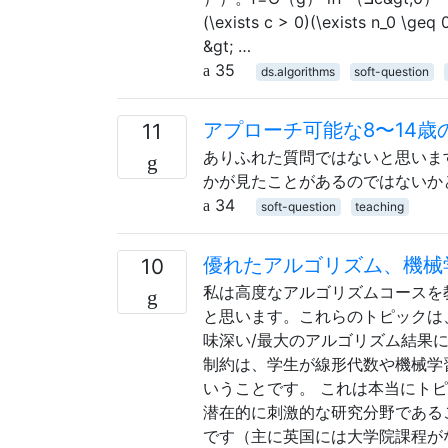
(\exists c > 0)(\exists n_0 \geq 
&gt; …
35
ds.algorithms
soft-question
アプローチ可能な8〜14歳
11
ありふれた質問ではないと思いま
かが見たことがあるのではないか
34
soft-question
teaching
優れたアルゴリズム、機械
10
私は高度なアルゴリズムコースを
と思います。これらのトピックは
味深い/最大のアルゴリズム結果
制約は、学生が線形代数や機械学
いうことです。 これは本当にト
潜在的に刺激的な研究分野である
です（主に英国には大学院課程が