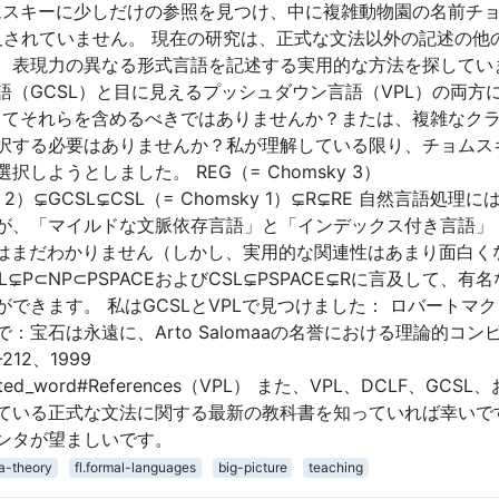
angeでチョムスキーに少しだけの参照を見つけ、中に複雑動物園の名前チ
は一切言及されていません。 現在の研究は、正式な文法以外の記述の他
、表現力の異なる形式言語を記述する実用的な方法を探してい
（GCSL）と目に見えるプッシュダウン言語（VPL）の両方
新してそれらを含めるべきではありませんか？または、複雑なク
択する必要はありませんか？私が理解している限り、チョムス
しようとしました。 REG（= Chomsky 3）
ky 2）⊊GCSL⊊CSL（= Chomsky 1）⊊R⊊RE 自然言語処理に
が、「マイルドな文脈依存言語」と「インデックス付き言語」（
かはまだわかりません（しかし、実用的な関連性はあまり面白く
L⊊P⊂NP⊂PSPACEおよびCSL⊊PSPACE⊊Rに言及して、有
ができます。 私はGCSLとVPLで見つけました： ロバートマ
宝石は永遠に、Arto Salomaaの名誉における理論的コン
12、1999
iki/Nested_word#References（VPL） また、VPL、DCLF、GCS
ている正式な文法に関する最新の教科書を知っていれば幸いで
ンタが望ましいです。
a-theory
fl.formal-languages
big-picture
teaching