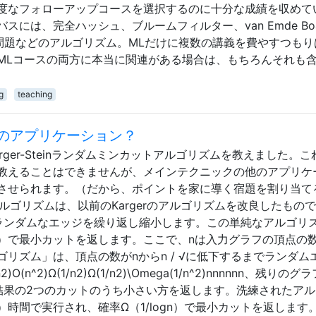
度なフォローアップコースを選択するのに十分な成績を収めて
には、完全ハッシュ、ブルームフィルター、van Emde Bo
難問題などのアルゴリズム。MLだけに複数の講義を費やすつもり
MLコースの両方に本当に関連がある場合は、もちろんそれも
g
teaching
幅の他のアプリケーション？
ger-Steinランダムミンカットアルゴリズムを教えました。こ
教えることはできませんが、メインテクニックの他のアプリケ
させられます。（だから、ポイントを家に導く宿題を割り当て
einのアルゴリズムは、以前のKargerのアルゴリズムを改良したもの
ランダムなエッジを繰り返し縮小します。この単純なアルゴリ
n 2）で最小カットを返します。ここで、nは入力グラフの頂点の
リズム」は、頂点の数がnからn / √に低下するまでランダム
n^2)Ω(1/n2)Ω(1/n2)\Omega(1/n^2)nnnnnn、残りのグ
結果の2つのカットのうち小さい方を返します。洗練されたアル
n）時間で実行され、確率Ω（1/logn）で最小カットを返します