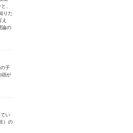
ンと、
知りた
言え
理論の
歳の子
の頭が
れてい
RE）の