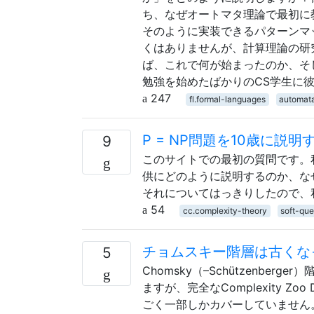
ち、なぜオートマタ理論で最初に
そのように実装できるパターンマ
くはありませんが、計算理論の研
ば、これで何が始まったのか、そ
勉強を始めたばかりのCS学生に
247
fl.formal-languages
automat
P = NP問題を10歳に説明
9
このサイトでの最初の質問です。私
供にどのように説明するのか、なぜ
それについてはっきりしたので、
54
cc.complexity-theory
soft-que
チョムスキー階層は古くな
5
Chomsky（–Schützenb
ますが、完全なComplexity Z
ごく一部しかカバーしていません