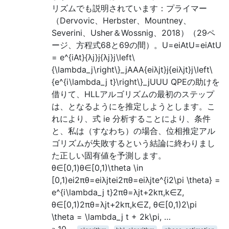
リズムでも説明されています：プライマー
（Dervovic、Herbster、Mountney、
Severini、Usher＆Wossnig、2018）（29ペ
ージ、方程式68と69の間）。U=eiAtU=eiAtU
= e^{iAt}{λj}j{λj}j\left\
{\lambda_j\right\}_jAAA{eiλjt}j{eiλjt}j\left\
{e^{i\lambda_j t}\right\}_jUUU QPEの助けを
借りて、HLLアルゴリズムの最初のステップ
は、となるようにを推定しようとします。こ
れにより、式 ie 分析することにより、条件
と、私は（すなわち）の場合、位相推定アル
ゴリズムが失敗するという結論に終わりまし
た正しい固有値を予測します。
θ∈[0,1)θ∈[0,1)\theta \in
[0,1)ei2πθ=eiλjtei2πθ=eiλjte^{i2\pi \theta} =
e^{i\lambda_j t}2πθ=λjt+2kπ,k∈Z,
θ∈[0,1)2πθ=λjt+2kπ,k∈Z, θ∈[0,1)2\pi
\theta = \lambda_j t + 2k\pi, …