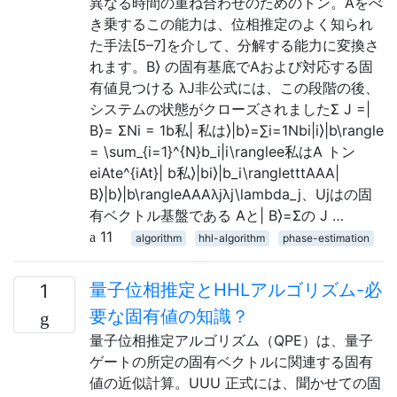
異なる時間の重ね合わせのためのトン。Aをべ
き乗するこの能力は、位相推定のよく知られ
た手法[5–7]を介して、分解する能力に変換さ
れます。B⟩ の固有基底でAおよび対応する固
有値見つける λJ非公式には、この段階の後、
システムの状態がクローズされましたΣ J =|
B⟩= ΣNi = 1b私| 私は⟩|b⟩=∑i=1Nbi|i⟩|b\rangle
= \sum_{i=1}^{N}b_i|i\ranglee私はA トン
eiAte^{iAt}| b私⟩|bi⟩|b_i\rangletttAAA|
B⟩|b⟩|b\rangleAAAλjλj\lambda_j、Ujはの固
有ベクトル基盤である Aと| B⟩=Σの J …
11
algorithm
hhl-algorithm
phase-estimation
量子位相推定とHHLアルゴリズム-必
1
要な固有値の知識？
量子位相推定アルゴリズム（QPE）は、量子
ゲートの所定の固有ベクトルに関連する固有
値の近似計算。UUU 正式には、聞かせての固