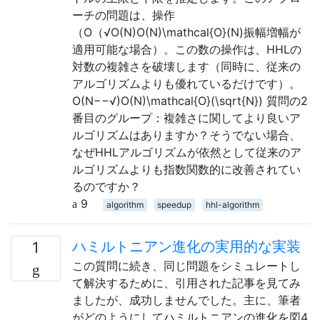
ーチの問題は、操作
（O（√O(N)O(N)\mathcal{O}(N)振幅増幅が
適用可能な場合）。この数の操作は、HHLの
対数の複雑さを破壊します（同時に、従来の
アルゴリズムよりも優れているだけです）。
O(N−−√)O(N)\mathcal{O}(\sqrt{N}) 質問の2
番目のグループ：複雑さに関してより良いア
ルゴリズムはありますか？そうでない場合、
なぜHHLアルゴリズムが依然として従来のア
ルゴリズムよりも指数関数的に改善されてい
るのですか？
9
algorithm
speedup
hhl-algorithm
ハミルトニアン進化の実用的な実装
1
この質問に続き、同じ問題をシミュレートし
て解決するために、引用された記事を見てみ
ましたが、成功しませんでした。主に、筆者
がどのようにしてハミルトニアンの進化を図4