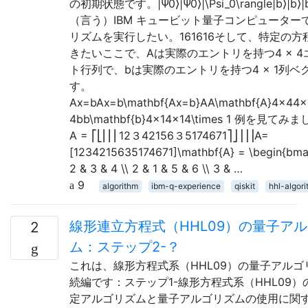
の初期状態です。|Ψ0⟩|Ψ0⟩|\Psi_0\rangle|b⟩|b⟩|b
（言う）IBM キュービット量子コンピューター
リズムを実行したい。161616そして、特定の方
きたいここで、Aは実際のエントリを持つ4 × 4
ト行列で、bは実際のエントリを持つ4 × 1列ベ
す。
Ax=bAx=b\mathbf{Ax=b}AA\mathbf{A}4×44×
4bb\mathbf{b}4×14×14\times 1 例を見て
A = ⎡⎣⎢⎢⎢12３42156３5174671⎤⎦⎥⎥⎥A=
[1234215635174671]\mathbf{A} = \begin{bmat
2 & 3 & 4 \\ 2 & 1 & 5 & 6 \\ 3 & …
9
algorithm
ibm-q-experience
qiskit
hhl-algor
線形連立方程式（HHL09）の量子ア
2
ム：ステップ2-？
これは、線形方程式系（HHL09）の量子アルゴ
続編です：ステップ1-線形方程式系（HHL09）
定アルゴリズムと量子アルゴリズムの使用に関