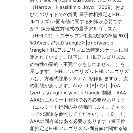
解くための元の論文Quantumアルゴリズム
（Harrow、Hassidim＆Lloyd、2009）およ
びこのサイトでの質問 量子位相推定とHHLア
ルゴリズム-固有値に関する知識が必要です
か？ 線形連立方程式の量子アルゴリズム
（HHL09）：ステップ2-初期状態の準備|Ψ0⟩|
Ψ0⟩\vert \Psi_0 \rangleと|b⟩|b⟩\vert b
\rangle HHLアルゴリズムは特定のケースに限
定されています。以下に、HHLアルゴリズム
の特性の要約（不完全かもしれません！）を
示します。 HHLアルゴリズム HHLアルゴリズ
ムは、方程式線形システム を解き ますが、次
の制限があります。A|x⟩=|b⟩A|バツ⟩=|b⟩A
\vert x \rangle = \vert b \rangle 制限：AAA
AAAはエルミート行列である必要があります
（エルミート行列のみが機能します。チャッ
トでの議論を参照してください）。 [ 0 、1 ）
AAAの固有値はある必要があります（量子位
相推定とHHLアルゴリズム-固有値に関する知