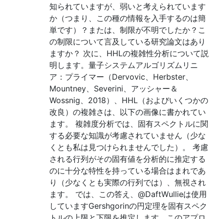
知られていますが、弱いと考えられています
か（つまり、この種の情報を入手するのは簡
単です）？または、制限が不明でしたか？こ
の制限について言及している研究論文はあり
ますか？ 次に、HHLの複雑性分析について説
明します。量子システムアルゴリズムリニ
ア：プライマー（Dervovic、Herbster、
Mountney、Severini、アッシャー＆
Wossnig、2018）、HHL（およびいくつかの
改良）の複雑さは、以下の画像に書かれてい
ます。 複雑度分析では、固有スペクトルに関
する必要な知識が考慮されていません（少な
くとも私は見つけられませんでした）。 考慮
される行列がその固有値を分析的に推定する
のに十分な特性を持っている場合はまれであ
り（少なくとも実際の行列では）、無視され
ます。 では、この答え、@DaftWullieは使用
していますGershgorinの円定理を固有スペク
トルの上限と下限を推定します。このアプロ