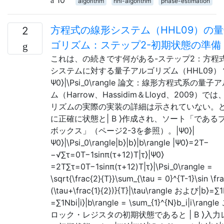
10
algorithm
hhl-algorithm
phase-estimation
方程式の線形システム（HHL09）の
2
ゴリズム：ステップ2-初期状態の準備
これは、の続きです何がある-ステップ2：方程
システムに対する量子アルゴリズム（HHL09）？|
Ψ0⟩|\Psi_0\rangle 論文：線形方程式系の量
ム（Harrow、Hassidim＆Lloyd、2009）で
リズムの実際の実装の詳細は示されていない。
に正確に状態と| B ⟩作成され、ソート「である
ボックス」（ページ2-3を参照）。|Ψ0⟩|
Ψ0⟩|\Psi_0\rangle|b⟩|b⟩|b\rangle |Ψ0⟩=2T−
−√∑τ=0T−1sinπ(τ+12)T|τ⟩|Ψ0⟩
=2T∑τ=0T−1sin⁡π(τ+12)T|τ⟩|\Psi_0\rangle =
\sqrt{\frac{2}{T}}\sum_{\tau = 0}^{T-1}\sin \fra
(\tau+\frac{1}{2})}{T}|\tau\rangle および|b⟩=∑1N
=∑1Nbi|i⟩|b\rangle = \sum_{1}^{N}b_i|i\ran
ロック・レジスタの初期状態であると | B ⟩入