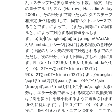
乱：ステップ1-必要な量子ビット数。 論文：線
の量子アルゴリズム（Harrow、Hassidim＆Llo
2009）、その部分まで書いたもの 次のステッ
相推定[5–7]を使用して、固有ベクトルベース
ることです。によって、（または同等に）の固
ルと、によって対応する固有値を示しま
す。|b⟩|b⟩|b\rangle|uj⟩|uj⟩|u_j\rangleAAAeiAtei
λjλj\lambda_j ページは私にはある程度の意味
す（上記のリンク先の投稿で対処されるまでの
ただし、次の部分、つまり回転は少し不可解に
す。R （λ - 1）222R(λ−1)R(λ−1)R(\lambda^{-
う|Ψ0⟩:=2T−−√∑τ=0T−1sinπ(τ+12)T|τ⟩|
Ψ0⟩:=2T∑τ=0T−1sin⁡π(τ+12)T|τ⟩|\Psi_0\rangle 
\sqrt{\frac{2}{T}}\sum_{\tau =0}^{T-1} \sin
\frac{\pi(\tau+\frac{1}{2})}{T}|\tau\rangl
数は、エラー分析で表示される特定の2次損失関
は[13]を参照）を最小化するように選択されま
[5-7]に従います）。| Ψ 0 ⟩TTT|Ψ0⟩|Ψ0⟩|\Psi_0\
次に、条件付きハミルトニアン進化を 、ここで。 | 