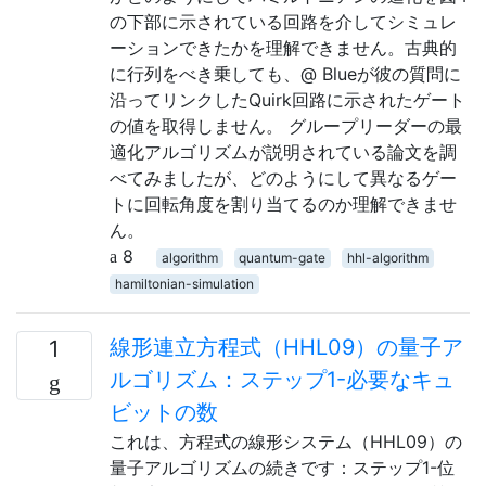
の下部に示されている回路を介してシミュレ
ーションできたかを理解できません。古典的
に行列をべき乗しても、@ Blueが彼の質問に
沿ってリンクしたQuirk回路に示されたゲート
の値を取得しません。 グループリーダーの最
適化アルゴリズムが説明されている論文を調
べてみましたが、どのようにして異なるゲー
トに回転角度を割り当てるのか理解できませ
ん。
8
algorithm
quantum-gate
hhl-algorithm
hamiltonian-simulation
線形連立方程式（HHL09）の量子ア
1
ルゴリズム：ステップ1-必要なキュ
ビットの数
これは、方程式の線形システム（HHL09）の
量子アルゴリズムの続きです：ステップ1-位