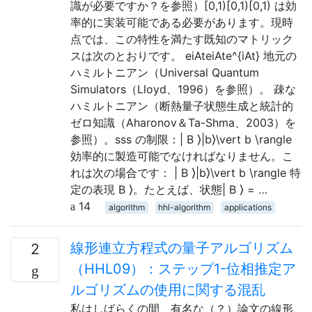
識が必要ですか？を参照）[0,1)[0,1)[0,1) は効
率的に実装可能である必要があります。現時
点では、この特性を満たす既知のマトリック
スは次のとおりです。 eiAteiAte^{iAt} 地元の
ハミルトニアン（Universal Quantum
Simulators（Lloyd、1996）を参照）。 疎な
ハミルトニアン（断熱量子状態生成と統計的
ゼロ知識（Aharonov＆Ta-Shma、2003）を
参照）。sss の制限：| B ⟩|b⟩\vert b \rangle
効率的に製造可能でなければなりません。こ
れは次の場合です： | B ⟩|b⟩\vert b \rangle 特
定の表現 B ⟩。たとえば、状態| B ⟩ = …
14
algorithm
hhl-algorithm
applications
線形連立方程式の量子アルゴリズム
2
（HHL09）：ステップ1-位相推定ア
ルゴリズムの使用に関する混乱
私はしばらくの間、有名な（？）論文の線形