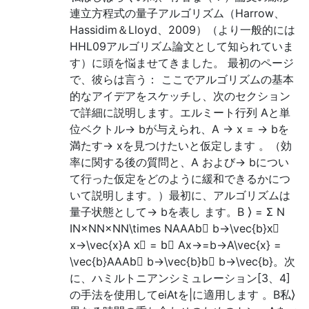
連立方程式の量子アルゴリズム（Harrow、
Hassidim＆Lloyd、2009）（より一般的には
HHL09アルゴリズム論文として知られていま
す）に頭を悩ませてきました。 最初のページ
で、彼らは言う： ここでアルゴリズムの基本
的なアイデアをスケッチし、次のセクション
で詳細に説明します。エルミート行列 Aと単
位ベクトル→ bが与えられ、A → x = → bを
満たす→ xを見つけたいと仮定します 。（効
率に関する後の質問と、A および→ bについ
て行った仮定をどのように緩和できるかにつ
いて説明します。）最初に、アルゴリズムは
量子状態として→ bを表し ます。B ⟩ = Σ N
IN×NN×NN\times NAAAb⃗ b→\vec{b}x⃗
x→\vec{x}A x⃗ = b⃗ Ax→=b→A\vec{x} =
\vec{b}AAAb⃗ b→\vec{b}b⃗ b→\vec{b}。次
に、ハミルトニアンシミュレーション[3、4]
の手法を使用してeiAtを|に適用します 。B私⟩