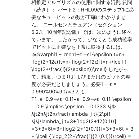
相推定アルゴリズムの使用に関する混乱 質問
（続き）： パート2：HHL09のステップ1に必
要なキュービットの数が正確にわかりませ
ん。 ニールセンとチュアン（セクション
5.2.1、10周年記念版）では、次のように述べ
ています。 したがって、少なくとも成功確率
でビットに正確なを正常に取得するには、
φφ\varphi1 − ϵnnn1−ϵ1−ϵ1-\epsilon t=n+
⌈log(2+12ϵ)⌉t=n+⌈log⁡(2+12ϵ)⌉t=n+\lceil {
\log(2+\frac{1}{2\epsilon})\rceil} したがっ
て、精度、つまりおよびまたはのビットの精
度が必要だとしましょう。必要1 − ϵ =
0.990%90%90\%3 λ jは
T1−ϵ=0.9⟹ϵ=0.11−ϵ=0.9⟹ϵ=0.11-\epsilon
= 0.9 \implies \epsilon = 0.1333 λjを
λjt2πλjt2π\frac{\lambda_j t}{2\pi}
λjλj\lambda_j t=3+⌈log2(2+12(0.1))⌉
=3+3=6t=3+⌈log2⁡(2+12(0.1))⌉=3+3=6t = 3
+ \lceil { \log_2(2+\frac{1}{2 (0.1)})\rceil} =