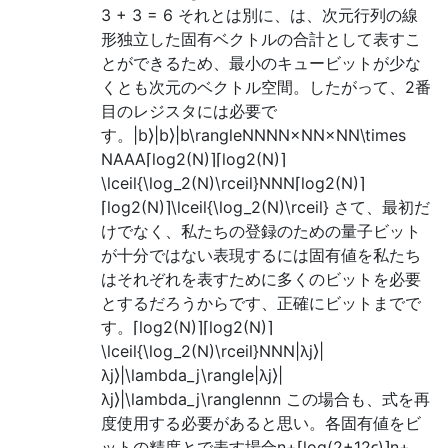
3 + 3 = 6 それとは別に、は、次元行列の線
形独立した固有ベクトルの合計として表すこ
とができるため、最小のキュービットが少な
くとも次元のベクトル空間。したがって、2番
目のレジスタには必要で
す。|b⟩|b⟩|b\rangleNNNN×NN×NN\times
NAAA⌈log2(N)⌉⌈log2⁡(N)⌉
\lceil{\log_2(N)\rceil}NNN⌈log2(N)⌉
⌈log2⁡(N)⌉\lceil{\log_2(N)\rceil} さて、最初だ
けでなく、私たちの登録のための量子ビット
が十分ではない表現するには固有値を私たち
はそれぞれを表すために多くのビットを必要
とするだろうからです、正確にビットまでで
す。⌈log2(N)⌉⌈log2⁡(N)⌉
\lceil{\log_2(N)\rceil}NNN|λj⟩|
λj⟩|\lambda_j\rangle|λj⟩|
λj⟩|\lambda_j\ranglennn この場合も、式を再
度使用する必要があると思い。各固有値をビ
ットの精度とで表す場合n+⌈log(2+12ϵ)⌉n+