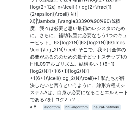
⌈log⁡(2+12ϵ)⌉n+\lceil { \log(2+\frac{1}
{2\epsilon})\rceil}|λi⟩|
λi⟩|\lambda_i\rangle33390%90%90\%精
度、我々は必要と思い最初のレジスタのため
に。さらに、補助装置に必要なもう1つのキュ
ービット。6×⌈log2(N)⌉6×⌈log2⁡(N)⌉6\times
\lceil{\log_2(N)\rceil} そこで、我々は全体の
必要があるののための量子ビットステップ1の
HHL09アルゴリズム。結構多い！(6+1)
⌈log2(N)⌉+1(6+1)⌈log2⁡(N)⌉
+1(6+1)\lceil{\log_2(N)\rceil}+1 私たちが解
決したいと言うというように、線形方程式シ
ステムAは、自身が必要になることエルミート
である7を⌈ ログ2（2 …
8
algorithm
hhl-algorithm
neural-network