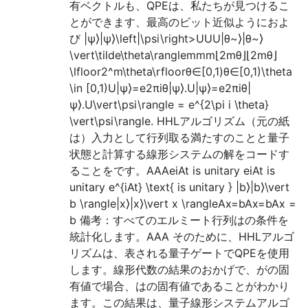
有ベクトルも、QPEは、私たちが見つけるこ
とができます、最高のビット近似ようにおよ
び |ψ⟩|ψ⟩\left|\psi\right>UUU|θ~⟩|θ~⟩
\vert\tilde\theta\ranglemmm⌊2mθ⌋⌊2mθ⌋
\lfloor2^m\theta\rfloorθ∈[0,1)θ∈[0,1)\theta
\in [0,1)U|ψ⟩=e2πiθ|ψ⟩.U|ψ⟩=e2πiθ|
ψ⟩.U\vert\psi\rangle = e^{2\pi i \theta}
\vert\psi\rangle. HHLアルゴリズム（元の紙
は）入力として行列取る満たすのことと量子
状態と計算する線形システムの解をコードす
ることをです。AAAeiAt is unitary eiAt is
unitary e^{iAt} \text{ is unitary } |b⟩|b⟩\vert
b \rangle|x⟩|x⟩\vert x \rangleAx=bAx=bAx =
b 備考：すべてのエルミート行列はの条件を
統計化します。AAA そのために、HHLアルゴ
リズムは、表される量子ゲートでQPEを使用
します。線形代数の結果のおかげで、がの固
有値で場合、はの固有値であることがわかり
ます。この結果は、量子線形システムアルゴ