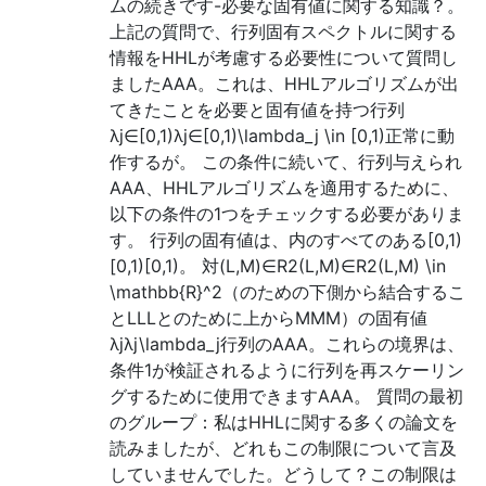
ムの続きです-必要な固有値に関する知識？。
上記の質問で、行列固有スペクトルに関する
情報をHHLが考慮する必要性について質問し
ましたAAA。これは、HHLアルゴリズムが出
てきたことを必要と固有値を持つ行列
λj∈[0,1)λj∈[0,1)\lambda_j \in [0,1)正常に動
作するが。 この条件に続いて、行列与えられ
AAA、HHLアルゴリズムを適用するために、
以下の条件の1つをチェックする必要がありま
す。 行列の固有値は、内のすべてのある[0,1)
[0,1)[0,1)。 対(L,M)∈R2(L,M)∈R2(L,M) \in
\mathbb{R}^2（のための下側から結合するこ
とLLLとのために上からMMM）の固有値
λjλj\lambda_j行列のAAA。これらの境界は、
条件1が検証されるように行列を再スケーリン
グするために使用できますAAA。 質問の最初
のグループ：私はHHLに関する多くの論文を
読みましたが、どれもこの制限について言及
していませんでした。どうして？この制限は