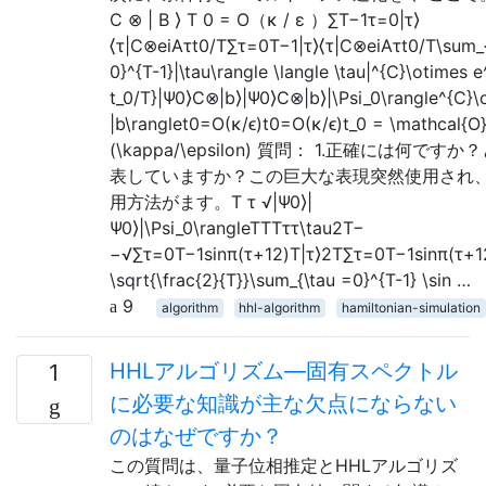
C ⊗ | B ⟩ T 0 = O（κ / ε ）∑T−1τ=0|τ⟩
⟨τ|C⊗eiAτt0/T∑τ=0T−1|τ⟩⟨τ|C⊗eiAτt0/T\sum_{
0}^{T-1}|\tau\rangle \langle \tau|^{C}\otimes e
t_0/T}|Ψ0⟩C⊗|b⟩|Ψ0⟩C⊗|b⟩|\Psi_0\rangle^{C}\
|b\ranglet0=O(κ/ϵ)t0=O(κ/ϵ)t_0 = \mathcal{O
(\kappa/\epsilon) 質問： 1.正確には何です
表していますか？この巨大な表現突然使用され
用方法がます。T τ √|Ψ0⟩|
Ψ0⟩|\Psi_0\rangleTTTττ\tau2T−
−√∑τ=0T−1sinπ(τ+12)T|τ⟩2T∑τ=0T−1sin⁡π(τ+1
\sqrt{\frac{2}{T}}\sum_{\tau =0}^{T-1} \sin …
9
algorithm
hhl-algorithm
hamiltonian-simulation
HHLアルゴリズム—固有スペクトル
1
に必要な知識が主な欠点にならない
のはなぜですか？
この質問は、量子位相推定とHHLアルゴリズ