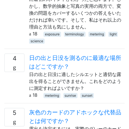
かし、数学的抽象と写真の実用の両方で、変
換の問題をカバーするいくつかの答えをいた
だければ幸いです。そして、私はそれ以上の
理由と方法も気にしません。
18
exposure
terminology
metering
light
science
日の出と日没を測るのに最適な場所
4
はどこですか？
日の出と日没に適したシルエットと適切な露
出を得ることができません。これをどのよう
に測定すればよいですか？
18
metering
sunrise
sunset
灰色のカードのアドホックな代替品
5
とは何ですか？
露出を決定するには、実際のグレーのカード