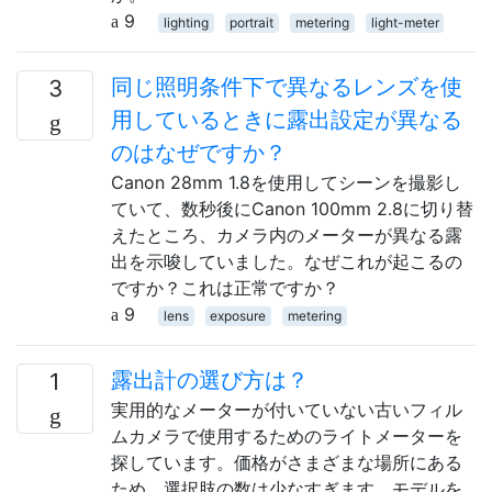
9
lighting
portrait
metering
light-meter
同じ照明条件下で異なるレンズを使
3
用しているときに露出設定が異なる
のはなぜですか？
Canon 28mm 1.8を使用してシーンを撮影し
ていて、数秒後にCanon 100mm 2.8に切り替
えたところ、カメラ内のメーターが異なる露
出を示唆していました。なぜこれが起こるの
ですか？これは正常ですか？
9
lens
exposure
metering
露出計の選び方は？
1
実用的なメーターが付いていない古いフィル
ムカメラで使用するためのライトメーターを
探しています。価格がさまざまな場所にある
ため、選択肢の数は少なすぎます。モデルを