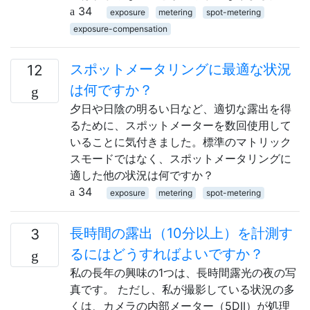
34
exposure
metering
spot-metering
exposure-compensation
スポットメータリングに最適な状況
12
は何ですか？
夕日や日陰の明るい日など、適切な露出を得
るために、スポットメーターを数回使用して
いることに気付きました。標準のマトリック
スモードではなく、スポットメータリングに
適した他の状況は何ですか？
34
exposure
metering
spot-metering
長時間の露出（10分以上）を計測す
3
るにはどうすればよいですか？
私の長年の興味の1つは、長時間露光の夜の写
真です。 ただし、私が撮影している状況の多
くは、カメラの内部メーター（5DII）が処理