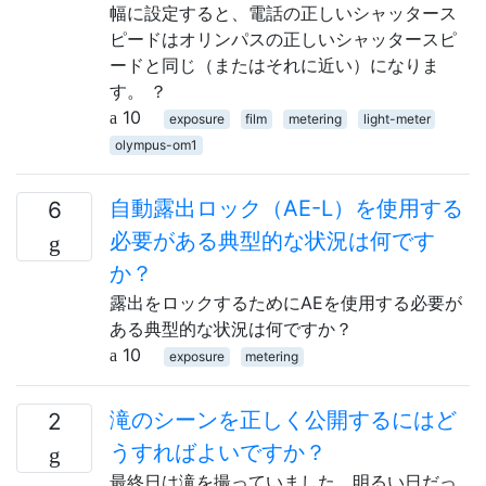
幅に設定すると、電話の正しいシャッタース
ピードはオリンパスの正しいシャッタースピ
ードと同じ（またはそれに近い）になりま
す。 ？
10
exposure
film
metering
light-meter
olympus-om1
自動露出ロック（AE-L）を使用する
6
必要がある典型的な状況は何です
か？
露出をロックするためにAEを使用する必要が
ある典型的な状況は何ですか？
10
exposure
metering
滝のシーンを正しく公開するにはど
2
うすればよいですか？
最終日は滝を撮っていました。明るい日だっ