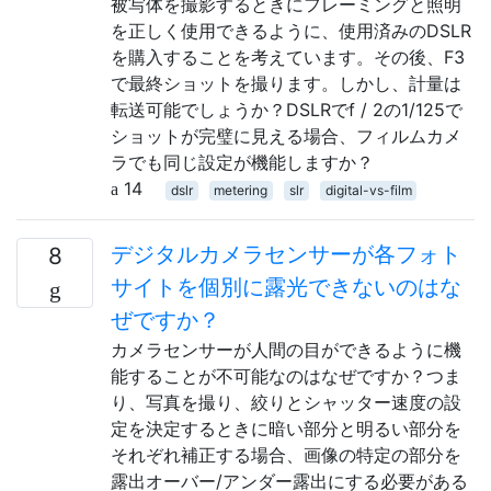
被写体を撮影するときにフレーミングと照明
を正しく使用できるように、使用済みのDSLR
を購入することを考えています。その後、F3
で最終ショットを撮ります。しかし、計量は
転送可能でしょうか？DSLRでf / 2の1/125で
ショットが完璧に見える場合、フィルムカメ
ラでも同じ設定が機能しますか？
14
dslr
metering
slr
digital-vs-film
デジタルカメラセンサーが各フォト
8
サイトを個別に露光できないのはな
ぜですか？
カメラセンサーが人間の目ができるように機
能することが不可能なのはなぜですか？つま
り、写真を撮り、絞りとシャッター速度の設
定を決定するときに暗い部分と明るい部分を
それぞれ補正する場合、画像の特定の部分を
露出オーバー/アンダー露出にする必要がある