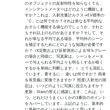
のオブジェクトの反射特性を知らなくても、
インシデントメーターはどのように機能しま
すか？これは、入射光量計ルクス→EV標準の
「C」とは何ですか？それは単なる平均的な、
おそらく機能する値なのでしょうか、それと
もそれ以上のものがありますか？そして、そ
れが単なる平均である場合、平均外のシーン
を補正するためにどのような知識が必要です
か？（K定数および反射測光による18％グレー
の場合と同様に、写真家は、シーンをメータ
ーで与えられる平均よりも明るくするか暗く
するかを単純に判断します。） とても混乱し
ています。要するに： 違いは何ですか？ 両者
を有意義に変換できますか？ 照度/入射光の測
定は、いつどのように写真に役立ちますか？
更新：Stanの答えに感謝します。これは、い
つ、どれだけうまくいくかの3番目のポイント
をカバーしています。上記のように、基本的
に最初のポイントがわかったと思います。し