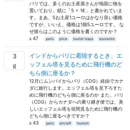
パリでは、多くのお土産屋さんが地面に物を
置いており、紙に「5 = 1€」と書かれていま
す。まあ、5お土産1ユーロはかなり良い価格
ですが、いいえ、価格は1個5ユーロです。 な
ぜ彼らはこのように価格を書くのですか？
47
paris
price
tourist-traps
souvenirs
インドからパリに着陸するとき、エ
3
ッフェル塔を見るために飛行機のど
ちら側に座るか？
12月にムンバイからパリ（CDG）経由でカナ
ダに旅行します。エッフェル塔を見下ろすた
めに飛行機のどちら側に座るのか また、パリ
（CDG）からカナダへの乗り継ぎ便では、美
しいエッフェル塔を垣間見るために飛行機の
どちら側に座るべきですか？
43
paris
aircraft
tourism