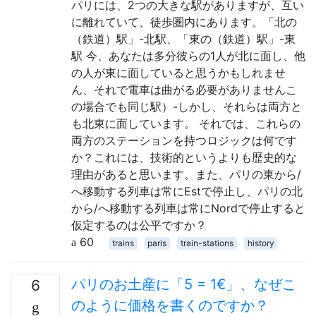
パリには、2つの大きな駅がありますが、互い
に離れていて、徒歩圏内にあります。「北の
（鉄道）駅」-北駅、「東の（鉄道）駅」-東
駅 今、あなたは多分彼らの1人が北に面し、他
の人が東に面していると思うかもしれませ
ん、それで電車は曲がる必要がありませんこ
の場合でも同じ駅）-しかし、それらは両方と
も北東に面しています。 それでは、これらの
両方のステーションを持つロジックは何です
か？これには、技術的というよりも歴史的な
理由があると思います。また、パリの東から/
へ移動する列車は常にEstで停止し、パリの北
から/へ移動する列車は常にNordで停止すると
仮定するのは公平ですか？
60
trains
paris
train-stations
history
パリのお土産に「5 = 1€」、なぜこ
6
のように価格を書くのですか？