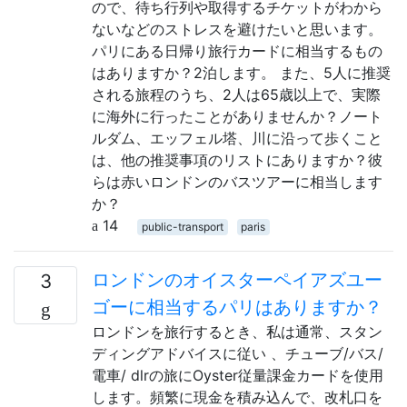
ので、待ち行列や取得するチケットがわから
ないなどのストレスを避けたいと思います。
パリにある日帰り旅行カードに相当するもの
はありますか？2泊します。 また、5人に推奨
される旅程のうち、2人は65歳以上で、実際
に海外に行ったことがありませんか？ノート
ルダム、エッフェル塔、川に沿って歩くこと
は、他の推奨事項のリストにありますか？彼
らは赤いロンドンのバスツアーに相当します
か？
14
public-transport
paris
ロンドンのオイスターペイアズユー
3
ゴーに相当するパリはありますか？
ロンドンを旅行するとき、私は通常、スタン
ディングアドバイスに従い 、チューブ/バス/
電車/ dlrの旅にOyster従量課金カードを使用
します。頻繁に現金を積み込んで、改札口を