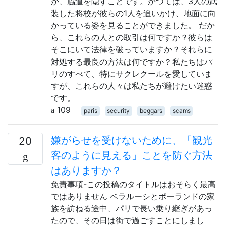
か、脇道を隠すことです。かつては、3人の武
装した将校が彼らの1人を追いかけ、地面に向
かっている姿を見ることができました。 だか
ら、これらの人との取引は何ですか？彼らは
そこにいて法律を破っていますか？それらに
対処する最良の方法は何ですか？私たちはパ
リのすべて、特にサクレクールを愛していま
すが、これらの人々は私たちが避けたい迷惑
です。
109
paris
security
beggars
scams
嫌がらせを受けないために、「観光
20
客のように見える」ことを防ぐ方法
はありますか？
免責事項-この投稿のタイトルはおそらく最高
ではありません ベラルーシとポーランドの家
族を訪ねる途中、パリで長い乗り継ぎがあっ
たので、その日は街で過ごすことにしまし