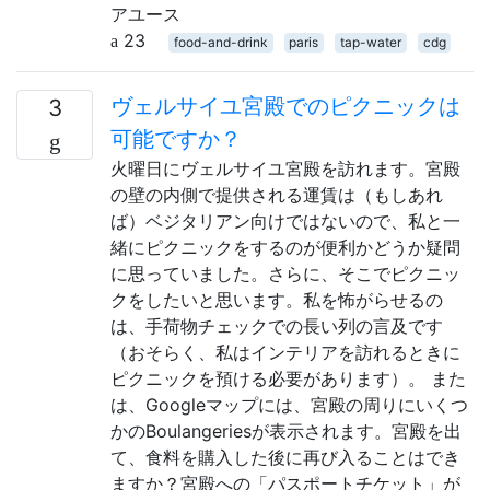
アユース
23
food-and-drink
paris
tap-water
cdg
ヴェルサイユ宮殿でのピクニックは
3
可能ですか？
火曜日にヴェルサイユ宮殿を訪れます。宮殿
の壁の内側で提供される運賃は（もしあれ
ば）ベジタリアン向けではないので、私と一
緒にピクニックをするのが便利かどうか疑問
に思っていました。さらに、そこでピクニッ
クをしたいと思います。私を怖がらせるの
は、手荷物チェックでの長い列の言及です
（おそらく、私はインテリアを訪れるときに
ピクニックを預ける必要があります）。 また
は、Googleマップには、宮殿の周りにいくつ
かのBoulangeriesが表示されます。宮殿を出
て、食料を購入した後に再び入ることはでき
ますか？宮殿への「パスポートチケット」が