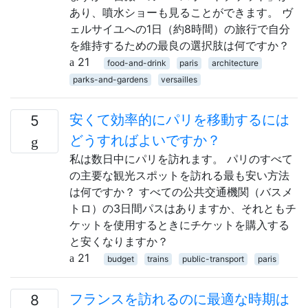
あり、噴水ショーも見ることができます。 ヴ
ェルサイユへの1日（約8時間）の旅行で自分
を維持するための最良の選択肢は何ですか？
21
food-and-drink
paris
architecture
parks-and-gardens
versailles
安くて効率的にパリを移動するには
5
どうすればよいですか？
私は数日中にパリを訪れます。 パリのすべて
の主要な観光スポットを訪れる最も安い方法
は何ですか？ すべての公共交通機関（バスメ
トロ）の3日間パスはありますか、それともチ
ケットを使用するときにチケットを購入する
と安くなりますか？
21
budget
trains
public-transport
paris
フランスを訪れるのに最適な時期は
8