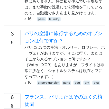
物はありません。特に私が住んでいる場所で
は、まだ手動で洗濯して洗濯物を干している
ので、自動機でさえあまり見かけません。
16
paris
laundry
パリの空港に旅行するためのオプシ
3
ョンは何ですか？
パリには3つの空港（オルリー、ロワシー、ボ
ーヴェ）がありますが、そこに行く、または
そこから来るオプションは何ですか？
（Vatry（XCR）もありますが、フライトは非
常に少なく、シャトルシステムは現在オフに
なっています。）
16
airport-transfer
paris
cdg
ory
bva
フランス、パリまたはその近くの植
6
物園