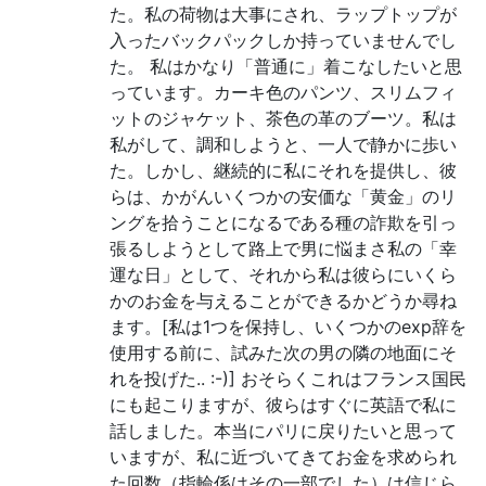
た。私の荷物は大事にされ、ラップトップが
入ったバックパックしか持っていませんでし
た。 私はかなり「普通に」着こなしたいと思
っています。カーキ色のパンツ、スリムフィ
ットのジャケット、茶色の革のブーツ。私は
私がして、調和しようと、一人で静かに歩い
た。しかし、継続的に私にそれを提供し、彼
らは、かがんいくつかの安価な「黄金」のリ
ングを拾うことになるである種の詐欺を引っ
張るしようとして路上で男に悩まさ私の「幸
運な日」として、それから私は彼らにいくら
かのお金を与えることができるかどうか尋ね
ます。[私は1つを保持し、いくつかのexp辞を
使用する前に、試みた次の男の隣の地面にそ
れを投げた.. :-)] おそらくこれはフランス国民
にも起こりますが、彼らはすぐに英語で私に
話しました。本当にパリに戻りたいと思って
いますが、私に近づいてきてお金を求められ
た回数（指輪係はその一部でした）は信じら