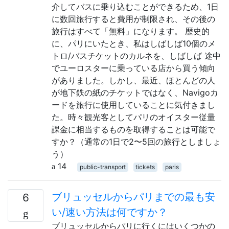
介してバスに乗り込むことができるため、1日
に数回旅行すると費用が制限され、その後の
旅行はすべて「無料」になります。 歴史的
に、パリにいたとき、私はしばしば10個のメ
トロ/バスチケットのカルネを、しばしば 途中
でユーロスターに乗っている店から買う傾向
がありました。しかし、最近、ほとんどの人
が地下鉄の紙のチケットではなく、Navigoカ
ードを旅行に使用していることに気付きまし
た。時々観光客としてパリ​​のオイスター従量
課金に相当するものを取得することは可能で
すか？（通常の1日で2〜5回の旅行としましょ
う）
14
public-transport
tickets
paris
ブリュッセルからパリまでの最も安
6
い/速い方法は何ですか？
ブリュッセルからパリに行くにはいくつかの