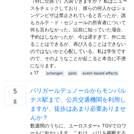
（特に空路で）入国できますか？ 私はニュー
スをチェックしており、彼らの何人かはシェ
ンゲンビザは禁止されていると言ったが、誰
もカルテ・ド・セジュールの所有者について
何も言わなかった。以前に知っていた場合、
予約はしなかったが、今は遅すぎて、外に出
ることはできるが、再び入ることはできない
のではないかと心配している。私は学生です
ので、そのようなことが起こると本当に不便
になります。
17
schengen
paris
event-based-effects
パリガールデュノールからモンパル
5
ナス駅まで、公共交通機関を利用し
ますが、徒歩はあまり必要ありませ
んか？
数週間のうちに、ユーロスター+ TGVでロワ
ールに向かいます。これは、パリを横断する