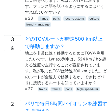
に英語を話します。私はこの11月に戻りま
す。フランス語を話せるようにするにはどう
すればよいですか？
28
france
paris
local-customs
culture
french-language
どのTGVルートが時速500 km以上
3
で移動しますか？
地上を非常に速く移動するためにTGVを利用
したいです。Lyriaの列車は、524 km / hを超
える速度で走行することが宣伝されていま
す。私が取ったTGVは時速300 kmでした。ど
のルートが全速力で移動するか、できればパ
リに接続するルートを知っていますか？
27
trains
france
paris
high-speed-rail
パリで毎日5時間バイオリンを練習す
2
る場所は？