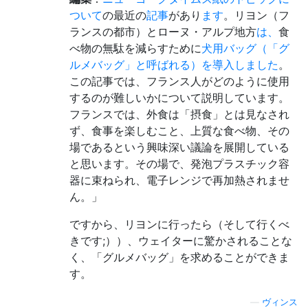
ついて
の最近の
記事
があり
ます
。リヨン（フ
ランスの都市）とローヌ・アルプ地方
は、
食
べ物の無駄を減らすために
犬用バッグ（「グ
ルメバッグ」と呼ばれる）を導入しました
。
この記事では、フランス人がどのように使用
するのが難しいかについて説明しています。
フランスでは、外食は「摂食」とは見なされ
ず、食事を楽しむこと、上質な食べ物、その
場であるという興味深い議論を展開している
と思います。その場で、発泡プラスチック容
器に束ねられ、電子レンジで再加熱されませ
ん。」
ですから、リヨンに行ったら（そして行くべ
きです;））、ウェイターに驚かされることな
く、「グルメバッグ」を求めることができま
す。
—
ヴィンス