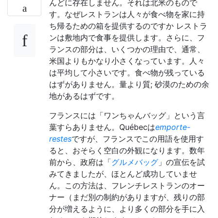
んどに存在しません。それは北米のもので
す。なぜレストランは人々が食べ物を家に持
ち帰るための箱を提供するのですか レストラ
ンは敷地内で食事を提供します。さらに、フ
ランスの部分は、いくつかの理由で、通常、
米国よりもかなり小さくなっています。人々
は平均して小さいです。食べ物が残っている
はずがありません。量より質; 砂漠のための余
地があるはずです。
フランスには「ワンちゃんバッグ」という言
葉すらありません。Québecは
emporte-
restes
ですが、フランスでこの用語を使用す
ると、おそらく空白の外観になります。数年
前から、政府は「
グルメバッグ
」の宣伝を試
みてきましたが、ほとんど成功していませ
ん。この方法は、フレンチレストランのオー
ナー（まだ別の制約がありますが、残りの部
分が増えるように、より多くの部分を手に入