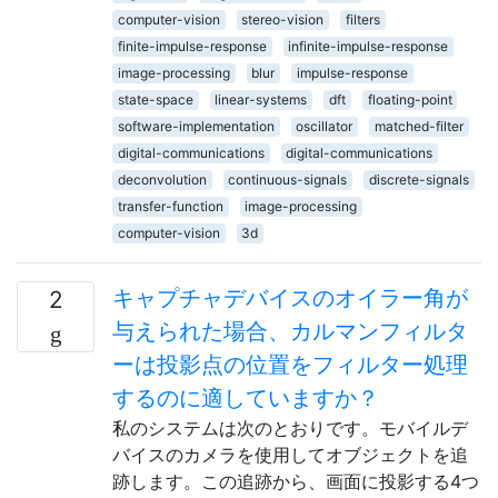
computer-vision
stereo-vision
filters
finite-impulse-response
infinite-impulse-response
image-processing
blur
impulse-response
state-space
linear-systems
dft
floating-point
software-implementation
oscillator
matched-filter
digital-communications
digital-communications
deconvolution
continuous-signals
discrete-signals
transfer-function
image-processing
computer-vision
3d
キャプチャデバイスのオイラー角が
2
与えられた場合、カルマンフィルタ
ーは投影点の位置をフィルター処理
するのに適していますか？
私のシステムは次のとおりです。モバイルデ
バイスのカメラを使用してオブジェクトを追
跡します。この追跡から、画面に投影する4つ