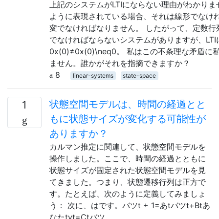
上記のシステムがLTIにならない理由がわかり
ように表現されている場合、それは線形でなけれ
変でなければなりません。 したがって、定数行列
でなければならないシステムがありますが、LTIに
0x(0)≠0x(0)\neq0。 私はこの不条理な
ません。誰かがそれを指摘できますか？
8
linear-systems
state-space
状態空間モデルは、時間の経過とと
1
もに状態サイズが変化する可能性が
ありますか？
カルマン推定に関連して、状態空間モデルを
操作しました。ここで、時間の経過とともに
状態サイズが固定された状態空間モデルを見
てきました。つまり、状態遷移行列は正方で
す。たとえば、次のように定義してみましょ
う： 次に、はです。バツt + 1=あtバツt+Btあ
なたtyt=Ctバツ