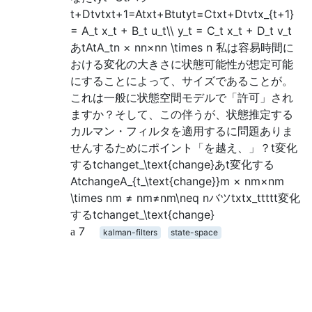
t+Dtvtxt+1=Atxt+Btutyt=Ctxt+Dtvtx_{t+1}
= A_t x_t + B_t u_t\\ y_t = C_t x_t + D_t v_t
あtAtA_tn × nn×nn \times n 私は容易時間に
おける変化の大きさに状態可能性が想定可能
にすることによって、サイズであることが。
これは一般に状態空間モデルで「許可」され
ますか？そして、この伴うが、状態推定する
カルマン・フィルタを適用するに問題ありま
せんするためにポイント「を越え、」？t変化
するtchanget_\text{change}あt変化する
AtchangeA_{t_\text{change}}m × nm×nm
\times nm ≠ nm≠nm\neq nバツtxtx_ttttt変化
するtchanget_\text{change}
7
kalman-filters
state-space