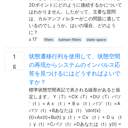
2Dポイントにどのように接続するかについて
はわかりません。したがって、主要な質問
は、カルマンフィルターがこの問題に適して
いるのでしょうか。はいの場合、どのよう
に？
17
filters
kalman-filters
state-space
状態遷移行列を使用して、状態空間
1
の再現からシステムのインパルス応
答を見つけるにはどうすればよいで
すか？
標準状態空間表記で表される線形があると仮
定します。 Y（T）=CX（T）+DU（T）バツ
˙（t ）= A x （t ）+ B u （t ）バツ˙（t）=A
バツ（t）+Bあなたは（t） \dot{x}
(t)=Ax(t)+Bu(t) y（t ）= Cx （t ）+ D u （t
）y（t）=Cバツ（t）+Dあなたは（t）y(t) =