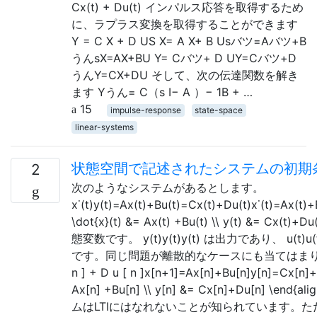
Cx(t) + Du(t) インパルス応答を取得するため
に、ラプラス変換を取得することができます
Y = C X + D US X= A X+ B Usバツ=Aバツ+B
うんsX=AX+BU Y= Cバツ+ D UY=Cバツ+D
うんY=CX+DU そして、次の伝達関数を解き
ます Yうん= C（s I− A ）− 1B + …
15
impulse-response
state-space
linear-systems
状態空間で記述されたシステムの初期条
2
次のようなシステムがあるとします。
x˙(t)y(t)=Ax(t)+Bu(t)=Cx(t)+Du(t)x˙(t)=Ax(t)+
\dot{x}(t) &= Ax(t) +Bu(t) \\ y(t) &= Cx(t)+Du
態変数です。 y(t)y(t)y(t) は出力であり、 u(
です。同じ問題が離散的なケースにも当てはまります x[n+
n ] + D u [ n ]x[n+1]=Ax[n]+Bu[n]y[n]=Cx[n]+
Ax[n] +Bu[n] \\ y[n] &= Cx[n]+Du[n] 
ムはLTIにはなれないことが知られています。ただし、x 