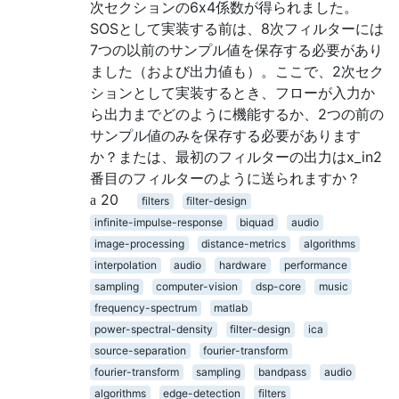
次セクションの6x4係数が得られました。
SOSとして実装する前は、8次フィルターには
7つの以前のサンプル値を保存する必要があり
ました（および出力値も）。ここで、2次セク
ションとして実装するとき、フローが入力か
ら出力までどのように機能するか、2つの前の
サンプル値のみを保存する必要があります
か？または、最初のフィルターの出力はx_in2
番目のフィルターのように送られますか？
20
filters
filter-design
infinite-impulse-response
biquad
audio
image-processing
distance-metrics
algorithms
interpolation
audio
hardware
performance
sampling
computer-vision
dsp-core
music
frequency-spectrum
matlab
power-spectral-density
filter-design
ica
source-separation
fourier-transform
fourier-transform
sampling
bandpass
audio
algorithms
edge-detection
filters