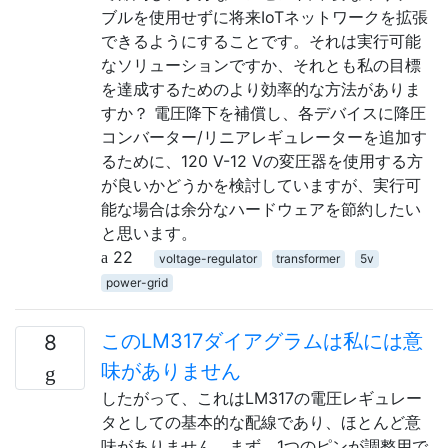
ブルを使用せずに将来IoTネットワークを拡張
できるようにすることです。それは実行可能
なソリューションですか、それとも私の目標
を達成するためのより効率的な方法がありま
すか？ 電圧降下を補償し、各デバイスに降圧
コンバーター/リニアレギュレーターを追加す
るために、120 V-12 Vの変圧器を使用する方
が良いかどうかを検討していますが、実行可
能な場合は余分なハードウェアを節約したい
と思います。
22
voltage-regulator
transformer
5v
power-grid
このLM317ダイアグラムは私には意
8
味がありません
したがって、これはLM317の電圧レギュレー
タとしての基本的な配線であり、ほとんど意
味がありません。まず、1つのピンが調整用で