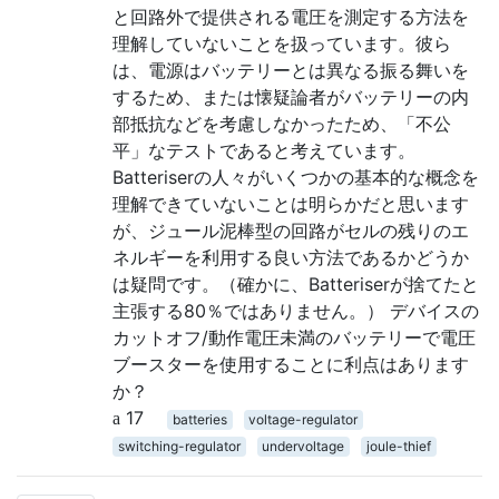
と回路外で提供される電圧を測定する方法を
理解していないことを扱っています。彼ら
は、電源はバッテリーとは異なる振る舞いを
するため、または懐疑論者がバッテリーの内
部抵抗などを考慮しなかったため、「不公
平」なテストであると考えています。
Batteriserの人々がいくつかの基本的な概念を
理解できていないことは明らかだと思います
が、ジュール泥棒型の回路がセルの残りのエ
ネルギーを利用する良い方法であるかどうか
は疑問です。（確かに、Batteriserが捨てたと
主張する80％ではありません。） デバイスの
カットオフ/動作電圧未満のバッテリーで電圧
ブースターを使用することに利点はあります
か？
17
batteries
voltage-regulator
switching-regulator
undervoltage
joule-thief