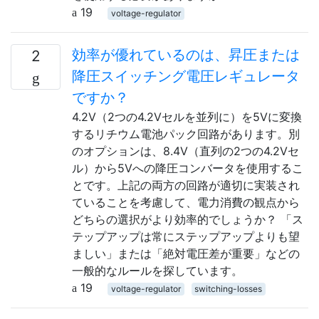
19
voltage-regulator
効率が優れているのは、昇圧または
2
降圧スイッチング電圧レギュレータ
ですか？
4.2V（2つの4.2Vセルを並列に）を5Vに変換
するリチウム電池パック回路があります。別
のオプションは、8.4V（直列の2つの4.2Vセ
ル）から5Vへの降圧コンバータを使用するこ
とです。上記の両方の回路が適切に実装され
ていることを考慮して、電力消費の観点から
どちらの選択がより効率的でしょうか？ 「ス
テップアップは常にステップアップよりも望
ましい」または「絶対電圧差が重要」などの
一般的なルールを探しています。
19
voltage-regulator
switching-losses