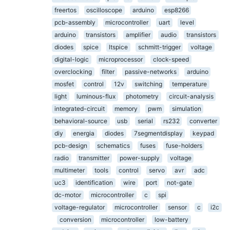
freertos
oscilloscope
arduino
esp8266
pcb-assembly
microcontroller
uart
level
arduino
transistors
amplifier
audio
transistors
diodes
spice
ltspice
schmitt-trigger
voltage
digital-logic
microprocessor
clock-speed
overclocking
filter
passive-networks
arduino
mosfet
control
12v
switching
temperature
light
luminous-flux
photometry
circuit-analysis
integrated-circuit
memory
pwm
simulation
behavioral-source
usb
serial
rs232
converter
diy
energia
diodes
7segmentdisplay
keypad
pcb-design
schematics
fuses
fuse-holders
radio
transmitter
power-supply
voltage
multimeter
tools
control
servo
avr
adc
uc3
identification
wire
port
not-gate
dc-motor
microcontroller
c
spi
voltage-regulator
microcontroller
sensor
c
i2c
conversion
microcontroller
low-battery