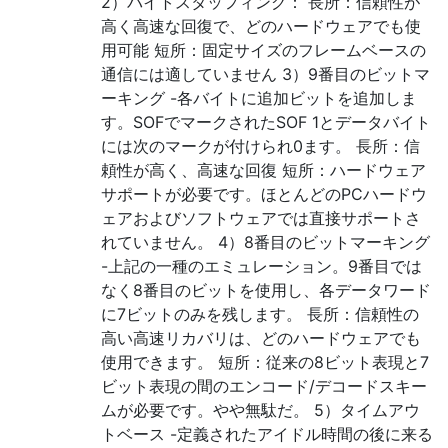
2）バイトスタッフィング： 長所：信頼性が
高く高速な回復で、どのハードウェアでも使
用可能 短所：固定サイズのフレームベースの
通信には適していません 3）9番目のビットマ
ーキング -各バイトに追加ビットを追加しま
す。SOFでマークされたSOF 1とデータバイト
には次のマークが付けられ0ます。 長所：信
頼性が高く、高速な回復 短所：ハードウェア
サポートが必要です。ほとんどのPCハードウ
ェアおよびソフトウェアでは直接サポートさ
れていません。 4）8番目のビットマーキング
-上記の一種のエミュレーション。9番目では
なく8番目のビットを使用し、各データワード
に7ビットのみを残します。 長所：信頼性の
高い高速リカバリは、どのハードウェアでも
使用できます。 短所：従来の8ビット表現と7
ビット表現の間のエンコード/デコードスキー
ムが必要です。やや無駄だ。 5）タイムアウ
トベース -定義されたアイドル時間の後に来る