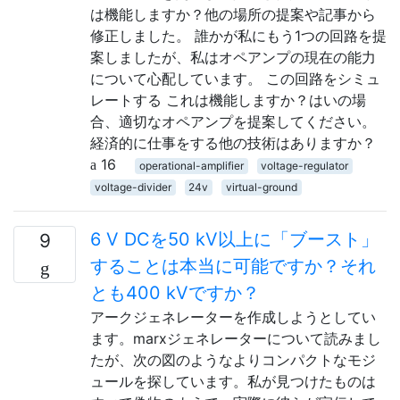
は機能しますか？他の場所の提案や記事から
修正しました。 誰かが私にもう1つの回路を提
案しましたが、私はオペアンプの現在の能力
について心配しています。 この回路をシミュ
レートする これは機能しますか？はいの場
合、適切なオペアンプを提案してください。
経済的に仕事をする他の技術はありますか？
16
operational-amplifier
voltage-regulator
voltage-divider
24v
virtual-ground
6 V DCを50 kV以上に「ブースト」
9
することは本当に可能ですか？それ
とも400 kVですか？
アークジェネレーターを作成しようとしてい
ます。marxジェネレーターについて読みまし
たが、次の図のようなよりコンパクトなモジ
ュールを探しています。私が見つけたものは