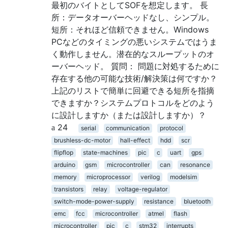
最初のバイトとしてSOFを想定します。 長
所：データオーバーヘッドなし、シンプル。
短所：それほど信頼できません。Windows
PCなどのタイミングの悪いシステムではうま
く動作しません。潜在的なスループットのオ
ーバーヘッド。 質問： 問題に対処するために
存在する他の可能な技術/解決策は何ですか？
上記のリストで簡単に回避できる短所を指摘
できますか？システムプロトコルをどのよう
に設計しますか（または設計しますか）？
24
serial
communication
protocol
brushless-dc-motor
hall-effect
hdd
scr
flipflop
state-machines
pic
c
uart
gps
arduino
gsm
microcontroller
can
resonance
memory
microprocessor
verilog
modelsim
transistors
relay
voltage-regulator
switch-mode-power-supply
resistance
bluetooth
emc
fcc
microcontroller
atmel
flash
microcontroller
pic
c
stm32
interrupts