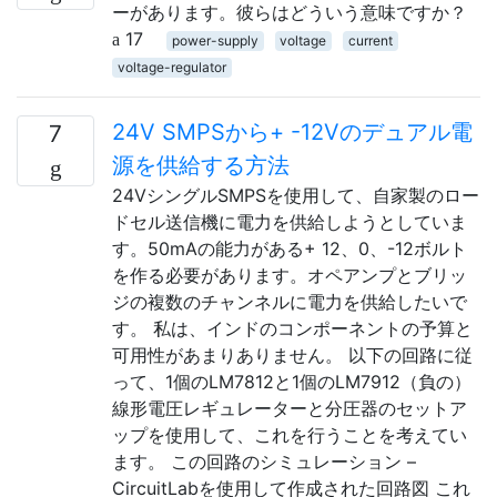
ーがあります。彼らはどういう意味ですか？
17
power-supply
voltage
current
voltage-regulator
24V SMPSから+ -12Vのデュアル電
7
源を供給する方法
24VシングルSMPSを使用して、自家製のロー
ドセル送信機に電力を供給しようとしていま
す。50mAの能力がある+ 12、0、-12ボルト
を作る必要があります。オペアンプとブリッ
ジの複数のチャンネルに電力を供給したいで
す。 私は、インドのコンポーネントの予算と
可用性があまりありません。 以下の回路に従
って、1個のLM7812と1個のLM7912（負の）
線形電圧レギュレーターと分圧器のセットア
ップを使用して、これを行うことを考えてい
ます。 この回路のシミュレーション –
CircuitLabを使用して作成された回路図 これ