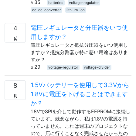
35
batteries
voltage-regulator
dc-dc-converter
lithium-ion
電圧レギュレータと分圧器をいつ使
4
用しますか？
電圧レギュレータと抵抗分圧器をいつ使用し
ますか？抵抗分割器が特に悪い用途はありま
すか？
29
voltage-regulator
voltage-divider
1.5Vバッテリーを使用して3.3Vから
8
1.8Vに電圧を下げることはできます
か？
1.8VでSPIを介して動作するEEPROMに接続し
ています。残念ながら、私は1.8Vの電源を持
っていません。これは週末のプロジェクトな
ので、店に行くことなく完成させたかったの