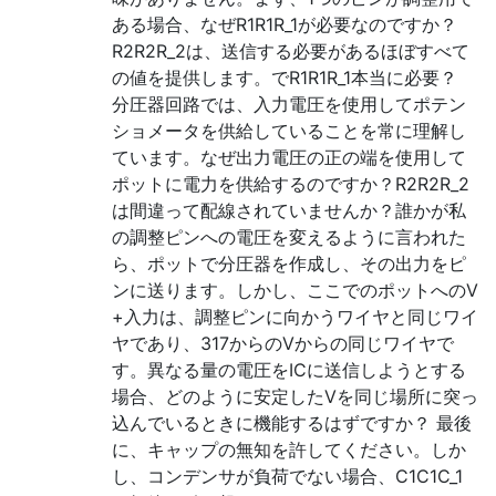
ある場合、なぜR1R1R_1が必要なのですか？
R2R2R_2は、送信する必要があるほぼすべて
の値を提供します。でR1R1R_1本当に必要？
分圧器回路では、入力電圧を使用してポテン
ショメータを供給していることを常に理解し
ています。なぜ出力電圧の正の端を使用して
ポットに電力を供給するのですか？R2R2R_2
は間違って配線されていませんか？誰かが私
の調整ピンへの電圧を変えるように言われた
ら、ポットで分圧器を作成し、その出力をピ
ンに送ります。しかし、ここでのポットへのV
+入力は、調整ピンに向かうワイヤと同じワイ
ヤであり、317からのVからの同じワイヤで
す。異なる量の電圧をICに送信しようとする
場合、どのように安定したVを同じ場所に突っ
込んでいるときに機能するはずですか？ 最後
に、キャップの無知を許してください。しか
し、コンデンサが負荷でない場合、C1C1C_1