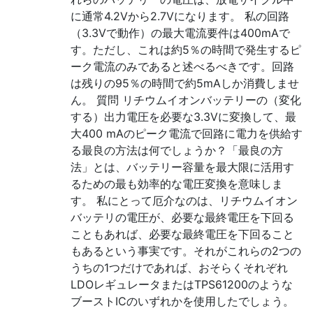
に通常4.2Vから2.7Vになります。 私の回路
（3.3Vで動作）の最大電流要件は400mAで
す。ただし、これは約5％の時間で発生するピ
ーク電流のみであると述べるべきです。回路
は残りの95％の時間で約5mAしか消費しませ
ん。 質問 リチウムイオンバッテリーの（変化
する）出力電圧を必要な3.3Vに変換して、最
大400 mAのピーク電流で回路に電力を供給す
る最良の方法は何でしょうか？「最良の方
法」とは、バッテリー容量を最大限に活用す
るための最も効率的な電圧変換を意味しま
す。 私にとって厄介なのは、リチウムイオン
バッテリの電圧が、必要な最終電圧を下回る
こともあれば、必要な最終電圧を下回ること
もあるという事実です。それがこれらの2つの
うちの1つだけであれば、おそらくそれぞれ
LDOレギュレータまたはTPS61200のような
ブーストICのいずれかを使用したでしょう。