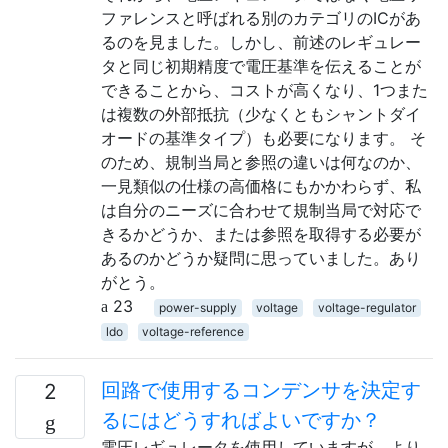
ファレンスと呼ばれる別のカテゴリのICがあ
るのを見ました。しかし、前述のレギュレー
タと同じ初期精度で電圧基準を伝えることが
できることから、コストが高くなり、1つまた
は複数の外部抵抗（少なくともシャントダイ
オードの基準タイプ）も必要になります。 そ
のため、規制当局と参照の違いは何なのか、
一見類似の仕様の高価格にもかかわらず、私
は自分のニーズに合わせて規制当局で対応で
きるかどうか、または参照を取得する必要が
あるのか​​どうか疑問に思っていました。あり
がとう。
23
power-supply
voltage
voltage-regulator
ldo
voltage-reference
回路で使用するコンデンサを決定す
2
るにはどうすればよいですか？
電圧レギュレータを使用していますが、より