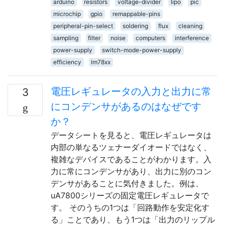
arduino
resistors
voltage-divider
lipo
pic
microchip
gpio
remappable-pins
peripheral-pin-select
soldering
flux
cleaning
sampling
filter
noise
computers
interference
power-supply
switch-mode-power-supply
efficiency
lm78xx
電圧レギュレータの入力と出力に常
3
にコンデンサがあるのはなぜです
か？
データシートを見ると、電圧レギュレータは
内部の単なるツェナーダイオードではなく、
複雑なデバイスであることがわかります。入
力に常にコンデンサがあり、出力に別のコン
デンサがあることに気付きました。例は、
uA7800シリーズの固定電圧レギュレータで
す。 そのうちの1つは「回路動作を安定化す
る」ことであり、もう1つは「出力のリップル