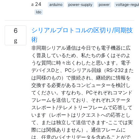
24
arduino
power-supply
power
voltage-regul
ldo
シリアルプロトコルの区切り/同期技
6
術
非同期シリアル通信は今日でも電子機器に広
く普及しているため、私たちの多くはそのよ
うな質問に時々出くわしたと思います。電子
デバイスDと、PCシリアル回線（RS-232また
は同様のもの）で接続され、継続的に情報を
交換する必要があるコンピューターを検討し
てください。すなわち、PCそれぞれコマンド
フレームを送信しており、それぞれステータ
スレポート/テレメトリーフレームで応答して
います（レポートはリクエストへの応答とし
て、または独立して送信できます-ここでは実
際には関係ありません）。通信フレームに
は、任意のバイナリデータを含めることがで