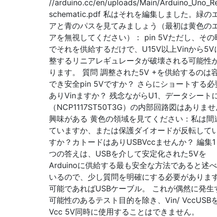
//arduino.cc/en/uploads/Main/Arduino_Uno_R
schematic.pdf 私はそれを編集しました。緑の
アと青のパスを見てみましょう（最初は黄色の
アを無視してください）： pin 5Vただし、その
でそれを供給するだけで、U15V以上Vinから5V
整するリニアレギュレータが破壊される可能性
ります。 質問 調整された5V +を供給するのは
でき安全pin 5Vですか？ さらにショートする必
ありVinますか？ 残念ながらU1、データシート
（NCP1117ST50T3G）の内部回路図はありま
興味がある 黄色の領域を見てください：私は間
ていますか、または保護ダイオードが反転して
すか？カトードはありUSBVccませんか？ 編集1
つの答えは、USBを介して安定化された5Vを
Arduinoに供給する最も安全な方法であると述
いるので、少し質問を明確にする必要がありま
可能であればUSBケーブル。 これが偶然に発生
可能性のあるテスト目的を除き、Vin/ VccUSB
Vcc 5V同時に使用することはできません。