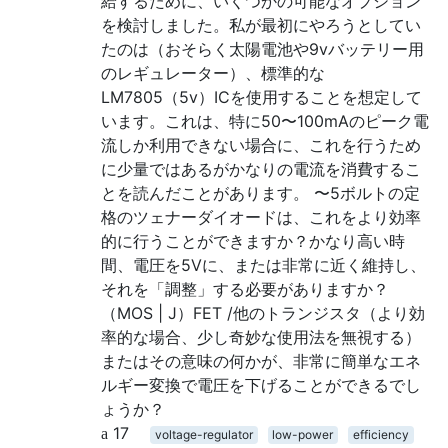
給するために、いくつかの可能なオプション
を検討しました。私が最初にやろうとしてい
たのは（おそらく太陽電池や9vバッテリー用
のレギュレーター）、標準的な
LM7805（5v）ICを使用することを想定して
います。これは、特に50〜100mAのピーク電
流しか利用できない場合に、これを行うため
に少量ではあるがかなりの電流を消費するこ
とを読んだことがあります。 〜5ボルトの定
格のツェナーダイオードは、これをより効率
的に行うことができますか？かなり高い時
間、電圧を5Vに、または非常に近く維持し、
それを「調整」する必要がありますか？
（MOS | J）FET /他のトランジスタ（より効
率的な場合、少し奇妙な使用法を無視する）
またはその意味の何かが、非常に簡単なエネ
ルギー変換で電圧を下げることができるでし
ょうか？
17
voltage-regulator
low-power
efficiency