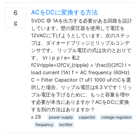
ACをDCに変換する方法
6
5VDC @ 1Aを出力する必要がある回路を設計
しています。壁の変圧器を使用して電圧を
12VACに下げようとしています。次のステッ
プは、ダイオードブリッジとリップルコンデ
ンサです。 リップル電圧の式は次のとおりで
す。 Vr i p p l e= 私2
fCVripple=I2fCV_{ripple} = \frac{I}{2fC} I =
load current (1A) f = AC frequency (60Hz)
C = Filter Capacitor (? uF) 1000 uFのCを選
択した場合、リップル電圧は8.3 Vです！リッ
プル電圧を下げるために、もっと容量を増や
す必要が本当にありますか？ACをDCに変換
する別の方法はありますか？
28
power-supply
capacitor
voltage-regulator
frequency
rectifier