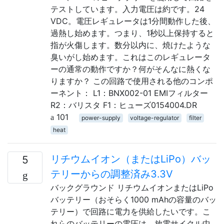
テストしています。入力電圧は約です。24
VDC。電圧レギュレータは1分間動作した後、
過熱し始めます。つまり、1秒以上保持すると
指が火傷します。数分以内に、焼けたような
臭いがし始めます。これはこのレギュレータ
ーの通常の動作ですか？何がそんなに熱くな
りますか？ この回路で使用される他のコンポ
ーネント： L1：BNX002-01 EMIフィルター
R2：バリスタ F1：ヒューズ0154004.DR
101
power-supply
voltage-regulator
filter
heat
リチウムイオン（またはLiPo）バッ
5
テリーからの調整済み3.3V
バックグラウンド リチウムイオンまたはLiPo
バッテリー（おそらく1000 mAhの容量のバッ
テリー）で回路に電力を供給したいです。こ
れらのバッテリーの電圧は、放電サイクル中