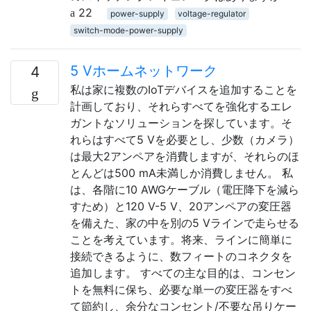
22
power-supply
voltage-regulator
switch-mode-power-supply
5 Vホームネットワーク
4
私は家に複数のIoTデバイスを追加することを
計画しており、それらすべてを強化するエレ
ガントなソリューションを探しています。そ
れらはすべて5 Vを必要とし、少数（カメラ）
は最大2アンペアを消費しますが、それらのほ
とんどは500 mA未満しか消費しません。 私
は、各階に10 AWGケーブル（電圧降下を減ら
すため）と120 V-5 V、20アンペアの変圧器
を備えた、家の中を別の5 Vラインで走らせる
ことを考えています。将来、ラインに簡単に
接続できるように、数フィートのコネクタを
追加します。 すべての主な目的は、コンセン
トを無料に保ち、必要な単一の変圧器をすべ
て節約し、余分なコンセント/不要な吊りケー