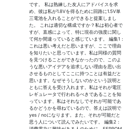
です。 私は熟練した友人にアドバイスを求
め、彼は私が1.8Vを得るために回路に1.5V単
三電池を入れることができると提案しまし
た。 これは適切な構成ですか？私は初心者で
すが、直感によって、特に現在の強度に関し
て何か間違っていると感じています。 編集1：
これは悪い考えだと思いますが、ここで理由
を知りたいと思っています。私は同様の質問
を見つけることができなかったので、このよ
うな悪いアイデアを追求しない理由を思い出
させるものとしてここに持つことは有益だと
思います。なぜそうしないのかという説明と
ともに答えを受け入れます。私はそれが電圧
レギュレータで行われるべきであることを知
っています、私はそれなしでそれが可能であ
るかどうかを尋ねているので、答えは説明で
yes / noになります。また、それが可能だと
思う人について読んでみたいです。 編集2：
消費電力に興味がある人のために、EEPROM