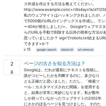
ス作成を停止する方法を教えてください。
http://www.example.com/+rt6s4ayv1e/d1125
私のウェブサイトはハッキングされましたが、ハッ
で5000個のURLのインデックスを作成し、ラ
ー404が発生しました/+。 Googleウェブマ
らのURLを手動で削除する以外の簡単な方法が
思っていましたか？ signでrobots.txt始まる
できます+か？
15
google-search
robots.txt
url-removal
ページの古さを知る方法は？
2
Googleは、だれが最初にテキストを投稿し、
誰がコピーしたかを判断するのに、多少なり
とも正確だと思いました。ただし、「検索ツ
ール：カスタマイズされた間隔」を使用する
と、結果が非​​常に奇妙になります。私が数年
しか持っていなかったウェブサイトの2002年
にさかのぼるページを見つけました。 そのた