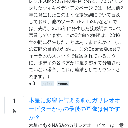
レグルス間の3方向の結合である。先ほどリン
クしたウィキペディアのページでは、紀元前2
年に発生したこのような接続詞について言及
しており、他のソース（EarthSkyなど）で
は、先月、2015年に発生した接続詞について
言及しています。この3方向の接続は、2016
年の間に発生したことはありませんか？ （こ
の質問の目的のために、このCosmoQuestフ
ォーラムのスレッドで提案されているよう
に、ボディの各ペアが10度を超えて分離され
ていない場合、これは連結としてカウントさ
れます。）
8
jupiter
venus
木星に影響を与える前のガリレオオ
1
ービターからの最後の画像は何です
か？
木星にあるNASAのガリレオオービターは、意