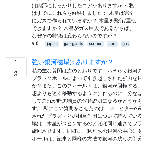
は内部にしっかりしたコアがありますか？ 私
はすでにこれらを経験しました： 木星は完全
にガスで作られていますか？ 木星を飛行/運転
できますか？ 木星がガス巨人であるならば、
なぜその特徴は変わらないのですか？
8
jupiter
gas-giants
surface
core
gas
強い銀河磁場はありますか？
1
私の主な質問は次のとおりです。おそらく銀河
ブラックホールによって引き起こされた強力な
か？また、このフィールドは、銀河が回転する
想よりも速く移動するように）作るのに十分な
してこれが暗黒物質の代替説明になるかどうか
す。 私にこの質問をさせたのは、ジュピターの
されたプラズマとの相互作用について読んでい
場は、木星がスピンするのとほぼ同じ速さでプ
旋回させます。同様に、私たちの銀河の中心に
ホールは、記事と同様の方法で銀河の残りの部