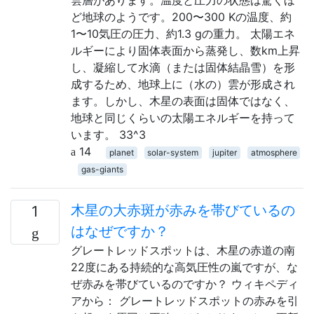
ど地球のようです。200〜300 Kの温度、約
1〜10気圧の圧力、約1.3 gの重力。 太陽エネ
ルギーにより固体表面から蒸発し、数km上昇
し、凝縮して水滴（または固体結晶雪）を形
成するため、地球上に（水の）雲が形成され
ます。しかし、木星の表面は固体ではなく、
地球と同じくらいの太陽エネルギーを持って
います。 33^3
14
planet
solar-system
jupiter
atmosphere
gas-giants
木星の大赤斑が赤みを帯びているの
1
はなぜですか？
グレートレッドスポットは、木星の赤道の南
22度にある持続的な高気圧性の嵐ですが、な
ぜ赤みを帯びているのですか？ ウィキペディ
アから： グレートレッドスポットの赤みを引