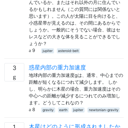
んでいるか、またはそれ以外の月に住んでい
るかもしれません（この質問には関係ないと
思います）。この人が太陽に目を向けると、
小惑星帯が見えるのは、その間にあるからで
しょうか。一般的にそうでない場合、彼はセ
レスなどの大きな体を見ることができるでし
ょうか？
9
jupiter
asteroid-belt
惑星内部の重力加速度
3
地球内部の重力加速度gは、通常、中心までの
距離が短くなるにつれて減少します。 しか
し、明らかに木星の場合、重力加速度はその
中心への距離が減少するにつれてのみ増加し
ます。どうしてこれなの？
8
gravity
earth
jupiter
newtonian-gravity
木星はどのように形成されましたか
1