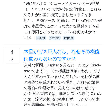
1994年7月に、シューメイカー-レビー9彗星
（D / 1993 F2）が潮id的に断片化し、これら
の断片が木星に衝突しました（下図を参
照）。 画像ソース 問題は、これらの小さな破
片が木星雲でこのような大きな爆発を引き起
こす原因となったメカニズムは何ですか？
18
jupiter
comets
impact
木星がガス巨人なら、なぜその機能
4
は変わらないのですか？
素朴な質問。Jupiterを見ると、たとえばred-
spotのように、その機能は長年にわたってほ
とんど変わっていませんでした。それが気体
と液体で構成されている場合、これらの液体
の混合の影響が目に見えないのはなぜです
か？ 私の直感では、非常に低い温度（ C）の
ため、流体の拡散は発生せず、したがって木
星の表面的な外観は同じままです。−