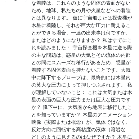
な着陸は、これらのような固体の表面がない
ため、地球、私たちの月や火星などへの着陸
とは異なります。 仮に宇宙船または探査機が
木星に着陸し、それが巨大な圧力に耐えるこ
とができる場合、一連の出来事は何ですか、
またはどのようになりますか？ 私はすでにこ
れを読みました： 宇宙探査機を木星に送る際
の主な問題は、惑星の大気とその流体の内部
との間にスムーズな移行があるため、惑星が
着陸する固体表面を持たないことです。大気
中に降下するプローブは、最終的には木星内
の莫大な圧力によって押しつぶされます。 私
が理解していないこと： これは大気または木
星の表面の巨大な圧力または巨大な圧力です
か？ 降下中に、大気圏から地表に移行したこ
とを知っていますか？ 木星のアニメーション
映像（実際または概念）が、気体ではなく、
反対方向に回転する高粘度の液体（溶岩な
ど）のように見えるのはなぜですか？ 木星に