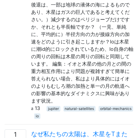
後退は、一部は地球の液体の海によるもので
あり、木星はガスの巨人であると考えてくだ
さい。）減少するのはペリジョーブだけです
か、それとも半長軸ですか？ （一見、単純
に、平均的に）半径方向の力が接線方向の加
速をどのように引き起こしますか？Ioは木星
に潮id的にロックされているため、Io自身の軸
の周りの回転は木星の周りの回転と同期して
います。 編集：イオと木星の他の月との間の
重力相互作用により問題が複雑すぎて簡単に
答えられない場合、私はより具体的にはイオ
のよりもむしろ潮の加熱と単一の月の軌道へ
の影響の基本的なダイナミクスに興味があり
ます状況。
13
jupiter
natural-satellites
orbital-mechanics
io
なぜ私たちの太陽は、木星をTまた
1