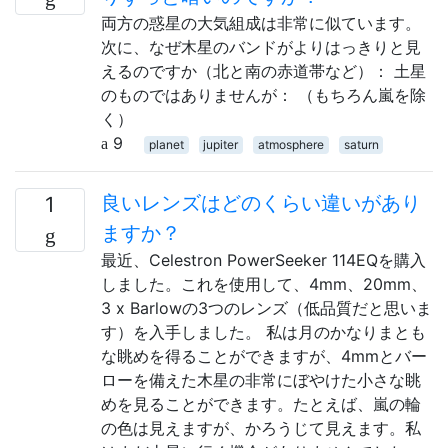
両方の惑星の大気組成は非常に似ています。
次に、なぜ木星のバンドがよりはっきりと見
えるのですか（北と南の赤道帯など）： 土星
のものではありませんが： （もちろん嵐を除
く）
9
planet
jupiter
atmosphere
saturn
良いレンズはどのくらい違いがあり
1
ますか？
最近、Celestron PowerSeeker 114EQを購入
しました。これを使用して、4mm、20mm、
3 x Barlowの3つのレンズ（低品質だと思いま
す）を入手しました。 私は月のかなりまとも
な眺めを得ることができますが、4mmとバー
ローを備えた木星の非常にぼやけた小さな眺
めを見ることができます。たとえば、嵐の輪
の色は見えますが、かろうじて見えます。私