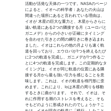
活動が活発な天体の一つです。NASAのページ
によると、イオへの科学者：あなたの火山は
間違った場所にあると言われている理由は、
イオが 木星の巨大な重力と、木星からさらに
遠い軌道にある2つの隣接する月（ユーロパと
ガニメデ）からの小さいが正確にタイミング
を合わせた引きとの間の綱引きに巻き込まれ
ました。イオはこれらの他の月よりも速く軌
道を回っており、エウロパが1つを終えるたび
に2つの軌道を完成し、ガニメデが1つ作るご
とに4つの軌道を完成します。この定期的なタ
イミングは、イオが同じ軌道の位置にある隣
接する月から最も強い引力を感じることを意
味します。これは、イオの軌道を楕円形に歪
めます。これにより、Ioは木星の周りを移動
するときに曲がります。 それで、イオは、そ
れに作用する潮のストレスを考えると、そも
そもどのように形成されたのでしょうか？こ
れは、イオが現在の軌道に「移行」したこと