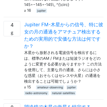
145∘−145∘-145\, ^{\circ}
16
jupiter
Jupiter FM-木星からの信号、特に彼
4
女の月の通過をアマチュア検出する
ための実用的で安価な方法は何です
か？
木星から放射される電波信号を検出するに
は、標準のAM / FMまたは短波ラジオをどの
ように変更する必要がありますか？ この方法
を使用して、主要な月の通過、さらには小さ
な惑星（おそらくはセレスや火星）の通過を
検出することは可能でしょうか？
15
amateur-observing
jupiter
radio-astronomy
natural-satellites
望遠鏡で木星の衛星を特定する