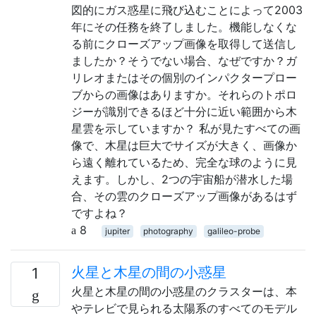
図的にガス惑星に飛び込むことによって2003
年にその任務を終了しました。機能しなくな
る前にクローズアップ画像を取得して送信し
ましたか？そうでない場合、なぜですか？ガ
リレオまたはその個別のインパクタープロー
ブからの画像はありますか。それらのトポロ
ジーが識別できるほど十分に近い範囲から木
星雲を示していますか？ 私が見たすべての画
像で、木星は巨大でサイズが大きく、画像か
ら遠く離れているため、完全な球のように見
えます。しかし、2つの宇宙船が潜水した場
合、その雲のクローズアップ画像があるはず
ですよね？
8
jupiter
photography
galileo-probe
火星と木星の間の小惑星
1
火星と木星の間の小惑星のクラスターは、本
やテレビで見られる太陽系のすべてのモデル