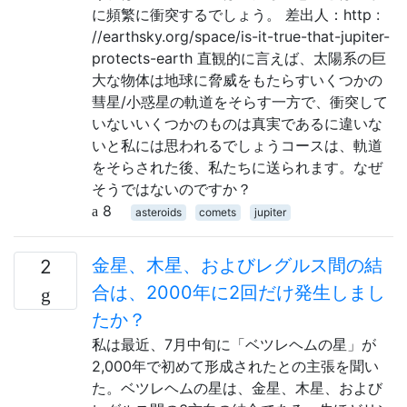
に頻繁に衝突するでしょう。 差出人：http :
//earthsky.org/space/is-it-true-that-jupiter-
protects-earth 直観的に言えば、太陽系の巨
大な物体は地球に脅威をもたらすいくつかの
彗星/小惑星の軌道をそらす一方で、衝突して
いないいくつかのものは真実であるに違いな
いと私には思われるでしょうコースは、軌道
をそらされた後、私たちに送られます。なぜ
そうではないのですか？
8
asteroids
comets
jupiter
金星、木星、およびレグルス間の結
2
合は、2000年に2回だけ発生しまし
たか？
私は最近、7月中旬に「ベツレヘムの星」が
2,000年で初めて形成されたとの主張を聞い
た。ベツレヘムの星は、金星、木星、および