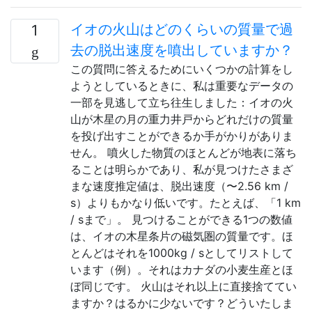
イオの火山はどのくらいの質量で過
1
去の脱出速度を噴出していますか？
この質問に答えるためにいくつかの計算をし
ようとしているときに、私は重要なデータの
一部を見逃して立ち往生しました：イオの火
山が木星の月の重力井戸からどれだけの質量
を投げ出すことができるか手がかりがありま
せん。 噴火した物質のほとんどが地表に落ち
ることは明らかであり、私が見つけたさまざ
まな速度推定値は、脱出速度（〜2.56 km /
s）よりもかなり低いです。たとえば、「1 km
/ sまで」。 見つけることができる1つの数値
は、イオの木星条片の磁気圏の質量です。ほ
とんどはそれを1000kg / sとしてリストして
います（例）。それはカナダの小麦生産とほ
ぼ同じです。 火山はそれ以上に直接捨ててい
ますか？はるかに少ないです？どういたしま