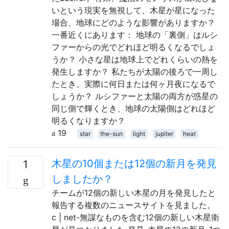
いという現実を無視して、木星が星になった
場合、地球にどのような影響がありますか？
一番近くにあります： 地球の「裏側」はルシ
ファーからの光でどれほど明るくなるでしょ
うか？ 小さな星は地球上でどれくらいの熱を
発生しますか？ 私たちが太陽の後ろで一周し
たとき、実際に何日または何ヶ月夜になるで
しょうか？ ルシファーと太陽の両方が惑星の
同じ側で輝くとき、地球の太陽側はどれほど
明るくなりますか？
19
star
the-sun
light
jupiter
heat
木星の10個または12個の新月を発見
1
しましたか？
チームが12個の新しい木星の月を発見したと
報告する複数のニュースサイトを見ました。
c | net-無謀なものを含む12個の新しい木星衛