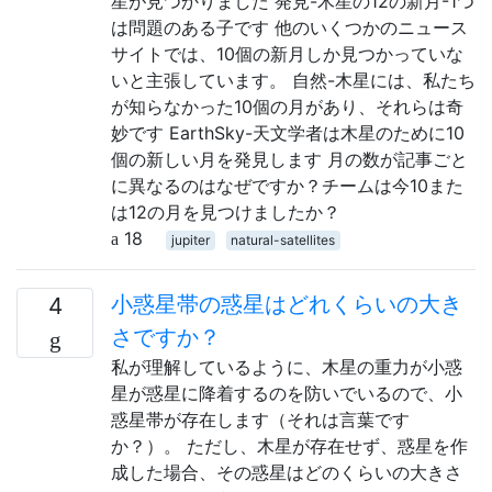
星が見つかりました 発見-木星の12の新月-1つ
は問題のある子です 他のいくつかのニュース
サイトでは、10個の新月しか見つかっていな
いと主張しています。 自然-木星には、私たち
が知らなかった10個の月があり、それらは奇
妙です EarthSky-天文学者は木星のために10
個の新しい月を発見します 月の数が記事ごと
に異なるのはなぜですか？チームは今10また
は12の月を見つけましたか？
18
jupiter
natural-satellites
小惑星帯の惑星はどれくらいの大き
4
さですか？
私が理解しているように、木星の重力が小惑
星が惑星に降着するのを防いでいるので、小
惑星帯が存在します（それは言葉です
か？）。 ただし、木星が存在せず、惑星を作
成した場合、その惑星はどのくらいの大きさ