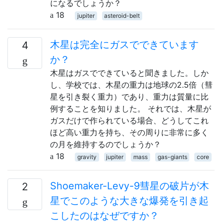
になるでしょうか？
18
jupiter
asteroid-belt
木星は完全にガスでできています
4
か？
木星はガスでできていると聞きました。しか
し、学校では、木星の重力は地球の2.5倍（彗
星を引き裂く重力）であり、重力は質量に比
例することを知りました。 それでは、木星が
ガスだけで作られている場合、どうしてこれ
ほど高い重力を持ち、その周りに非常に多く
の月を維持するのでしょうか？
18
gravity
jupiter
mass
gas-giants
core
Shoemaker-Levy-9彗星の破片が木
2
星でこのような大きな爆発を引き起
こしたのはなぜですか？