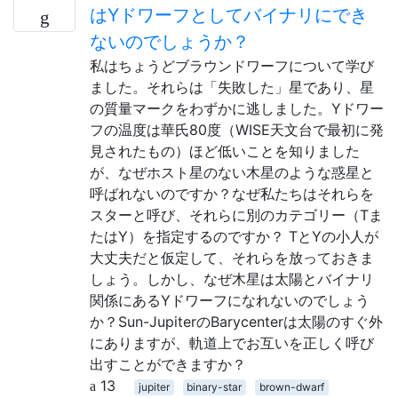
はYドワーフとしてバイナリにでき
ないのでしょうか？
私はちょうどブラウンドワーフについて学び
ました。それらは「失敗した」星であり、星
の質量マークをわずかに逃しました。Yドワー
フの温度は華氏80度（WISE天文台で最初に発
見されたもの）ほど低いことを知りました
が、なぜホスト星のない木星のような惑星と
呼ばれないのですか？なぜ私たちはそれらを
スターと呼び、それらに別のカテゴリー（Tま
たはY）を指定するのですか？ TとYの小人が
大丈夫だと仮定して、それらを放っておきま
しょう。しかし、なぜ木星は太陽とバイナリ
関係にあるYドワーフになれないのでしょう
か？Sun-JupiterのBarycenterは太陽のすぐ外
にありますが、軌道上でお互いを正しく呼び
出すことができますか？
13
jupiter
binary-star
brown-dwarf