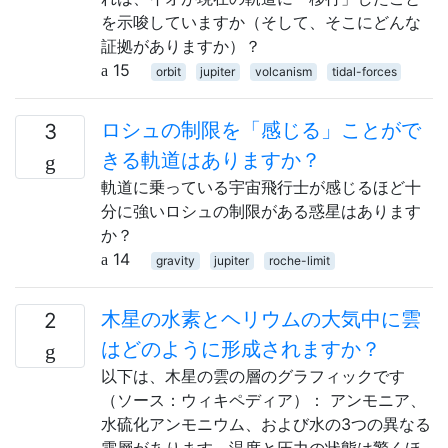
を示唆していますか（そして、そこにどんな
証拠がありますか）？
15
orbit
jupiter
volcanism
tidal-forces
ロシュの制限を「感じる」ことがで
3
きる軌道はありますか？
軌道に乗っている宇宙飛行士が感じるほど十
分に強いロシュの制限がある惑星はあります
か？
14
gravity
jupiter
roche-limit
木星の水素とヘリウムの大気中に雲
2
はどのように形成されますか？
以下は、木星の雲の層のグラフィックです
（ソース：ウィキペディア）： アンモニア、
水硫化アンモニウム、および水の3つの異なる
雲層があります。温度と圧力の状態は驚くほ