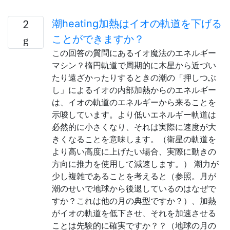
潮heating加熱はイオの軌道を下げる
2
ことができますか？
この回答の質問にあるイオ魔法のエネルギー
マシン？楕円軌道で周期的に木星から近づい
たり遠ざかったりするときの潮の「押しつぶ
し」によるイオの内部加熱からのエネルギー
は、イオの軌道のエネルギーから来ることを
示唆しています。より低いエネルギー軌道は
必然的に小さくなり、それは実際に速度が大
きくなることを意味します。（衛星の軌道を
より高い高度に上げたい場合、実際に動きの
方向に推力を使用して減速します。） 潮力が
少し複雑であることを考えると（参照。月が
潮のせいで地球から後退しているのはなぜで
すか？これは他の月の典型ですか？）、加熱
がイオの軌道を低下させ、それを加速させる
ことは先験的に確実ですか？？（地球の月の