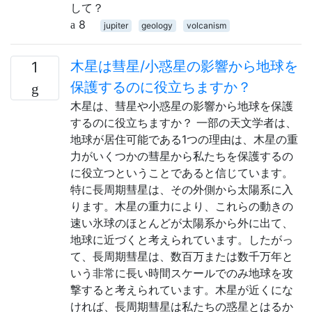
して？
8
jupiter
geology
volcanism
木星は彗星/小惑星の影響から地球を
1
保護するのに役立ちますか？
木星は、彗星や小惑星の影響から地球を保護
するのに役立ちますか？ 一部の天文学者は、
地球が居住可能である1つの理由は、木星の重
力がいくつかの彗星から私たちを保護するの
に役立つということであると信じています。
特に長周期彗星は、その外側から太陽系に入
ります。木星の重力により、これらの動きの
速い氷球のほとんどが太陽系から外に出て、
地球に近づくと考えられています。したがっ
て、長周期彗星は、数百万または数千万年と
いう非常に長い時間スケールでのみ地球を攻
撃すると考えられています。木星が近くにな
ければ、長周期彗星は私たちの惑星とはるか