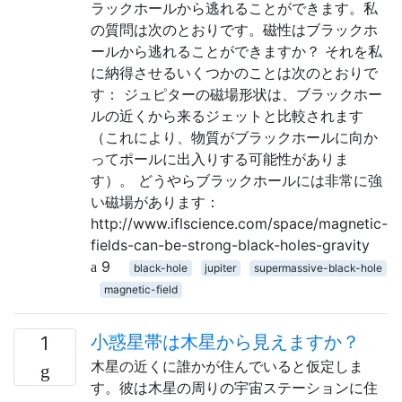
ラックホールから逃れることができます。私
の質問は次のとおりです。磁性はブラックホ
ールから逃れることができますか？ それを私
に納得させるいくつかのことは次のとおりで
す： ジュピターの磁場形状は、ブラックホー
ルの近くから来るジェットと比較されます
（これにより、物質がブラックホールに向か
ってポールに出入りする可能性がありま
す）。 どうやらブラックホールには非常に強
い磁場があります：
http://www.iflscience.com/space/magnetic-
fields-can-be-strong-black-holes-gravity
9
black-hole
jupiter
supermassive-black-hole
magnetic-field
小惑星帯は木星から見えますか？
1
木星の近くに誰かが住んでいると仮定しま
す。彼は木星の周りの宇宙ステーションに住