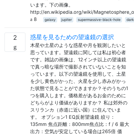
います。下の画像。
http://en.wikipedia.org/wiki/Magnetosphere_o
8
galaxy
jupiter
supermassive-black-hole
dark
惑星を見るための望遠鏡の選択
2
木星や土星のような惑星や月を観測したいと
思っています。望遠鏡に関しては私は初心者
です。雑誌の画像は、12インチ以上の望遠鏡
で真っ暗な場所で撮影されていないことを知
っています。以下の望遠鏡を使用して、土星
を少し黄色がかった、火星を少し赤みがかっ
た状態で見ることができますか？そのうちの1
つを購入します。価格差があるお金のために
どちらがより価値がありますか？ 私は郊外の
スリランカ（赤道に近い国）に住んでいま
す。 オプション1 EQ反射望遠鏡 絞り：
135mm 焦点距離：800mm焦点比：f / 6 最大
出力：空気が安定している場合は265倍 価