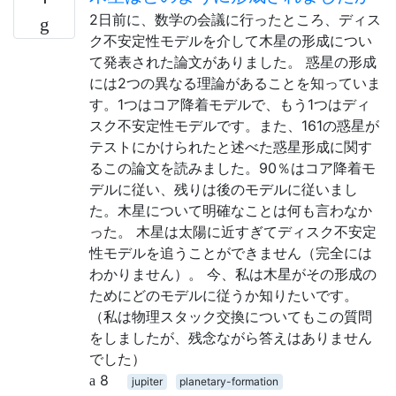
2日前に、数学の会議に行ったところ、ディス
ク不安定性モデルを介して木星の形成につい
て発表された論文がありました。 惑星の形成
には2つの異なる理論があることを知っていま
す。1つはコア降着モデルで、もう1つはディ
スク不安定性モデルです。また、161の惑星が
テストにかけられたと述べた惑星形成に関す
るこの論文を読みました。90％はコア降着モ
デルに従い、残りは後のモデルに従いまし
た。木星について明確なことは何も言わなか
った。 木星は太陽に近すぎてディスク不安定
性モデルを追うことができません（完全には
わかりません）。 今、私は木星がその形成の
ためにどのモデルに従うか知りたいです。
（私は物理スタック交換についてもこの質問
をしましたが、残念ながら答えはありません
でした）
8
jupiter
planetary-formation