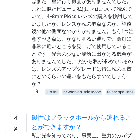
はまだ土星に行く機会がありませんでした。
これに似たビュー... 私はこれについて読んで
いて、4-8mmPlösslレンズの購入を検討して
いましたが、レンズが私の弱点なのか、望遠
鏡の他の側面なのかわかりません。もう1つ注
意すべき点は、かなり明るい通りで、街灯に
非常に近いところを見上げて使用しているこ
とです。光害の少ない場所に出かける機会が
ありませんでした。 だから私が求めているの
は、レンズのアップグレードは特に私の画質
にどのくらいの違いをもたらすのでしょう
か？
9
jupiter
newtonian-telescope
telescope-lens
磁性はブラックホールから逃れるこ
4
とができますか？
私は光を知っており、事実上、重力のみがブ