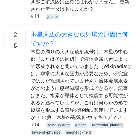
き起こす原因は正確にはわかりません。 更新
されたデータはありますか？
14
jupiter
木星周辺の大きな放射場の原因は何
2
ですか？
木星の周りの大きな放射線帯は、木星の中心
部（またはその周辺）で液体金属水素によっ
て形成されると聞いていました（Wikipediaで
は、非常に大きな圧力が必要なため、研究室
ではまだ観測されていません）液体金属水素
がどのように惑星磁場を形成できるか。記事
はまた、水素が導体として機能する可能性が
あると述べていますが、これは何らかの形で
磁場を形成する電界の移動に関連しています
か？ 出典：木星の磁気圏-ウィキペディア
14
solar-system
jupiter
terrestrial-planets
laws-of-physics
magnetic-field