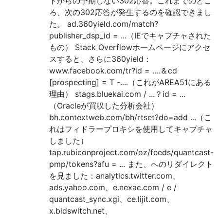
トからの予期しない302応答。これまでのとこ
ろ、次の302応答が発生するのを確認できまし
た。 ad.360yield.com/match?
publisher_dsp_id = ...（IEでキャプチャされた
もの） Stack Overflowホームページにアクセ
スすると、さらに360yield：
www.facebook.com/tr?id = ....＆cd
[prospecting] = T -....（これがAREA51にある
理由） stags.bluekai.com / ...？id = ...
（Oracleが買収した分析会社）
bh.contextweb.com/bh/rtset?do=add ...（こ
れはフィドラープロキシを使用してキャプチャ
しました）
tap.rubiconproject.com/oz/feeds/quantcast-
pmp/tokens?afu = ... また、へのリダイレクト
を見ました：analytics.twitter.com、
ads.yahoo.com、e.nexac.com / e /
quantcast_sync.xgi、ce.lijit.com、
x.bidswitch.net、