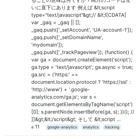
いに直下にあります 例えば &lt;script
type="text/javascript"&gt;// &lt;![CDATA[
var _gaq = _gaq || [];
_gaq.push(['_setAccount', 'UA-account-1']);
_gaq.push(['_setDomainName',
'mydomain']);
_gaq.push(['_trackPageview']); (function() {
var ga = document.createElement('script');
ga.type = 'text/javascript'; ga.async = true;
ga.src = ('https:' ==
document.location.protocol ? 'https://ssl' :
'http://www') + '.google-
analytics.com/ga.js'; var s =
document.getElementsByTagName('script')
[0]; s.parentNode.insertBefore(ga, s); })(); //
]]&gt;&lt;/script&gt; そして &lt;script …
11
google-analytics
analytics
tracking