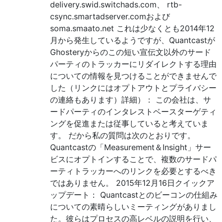
delivery.swid.switchads.com、 rtb-
csync.smartadserver.comおよび
soma.smaato.net これは少なくとも2014年12
月から発生しているようですが、Quantcastが
Ghosteryからのこの短い宣伝文以外のサード
パーティのトラッカーにリダイレクトする理由
についての情報を見つけることができませんで
した（リンクにはオプトアウトとプライバシー
の連絡もあります）詳細）： この会社は、サ
ードパーティのインタレストベースターゲティ
ングを促進または従事していると考えていま
す。 だから私の質問は次のとおりです。
Quantcastの「Measurement＆Insight」サー
ビスにオプトインすることで、複数のサードパ
ーティトラッカーへのリンクを必要とするべき
ではありません。 2015年12月16日クイックア
ップデート： Quantcastとのビーコンの仕組み
についての素晴らしいミーティングがありまし
た。彼らはプロセスの高レベルの説明を行い、