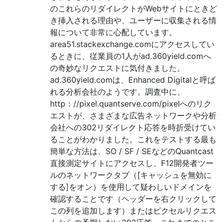
のこれらのリダイレクトがWebサイトにときど
き挿入される理由や、ユーザーに収集される情
報について非常に心配しています。
area51.stackexchange.comにアクセスしてい
るときに、従業員の1人がad.360yield.comへ
の奇妙なリクエストに気付きました。
ad.360yield.comは、Enhanced Digitalと呼ば
れる分析会社のようです。調査中に、
http：//pixel.quantserve.com/pixelへのリク
エストが、さまざまな広告ネットワークや分析
会社への302リダイレクト応答を時折受けてい
ることがわかりました。これをテストする最も
簡単な方法は、SO / SF / SEなどのQuantcast
直接測定サイトにアクセスし、F12開発者ツー
ルのネットワークタブ（[キャッシュを無効に
する]をオン）を使用して疑わしいドメインを
確認することです（ヘッダーを右クリックして
この列を追加します）またはピクセルリクエス