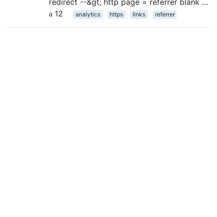
redirect --&gt; http page = referrer blank …
12
analytics
https
links
referrer