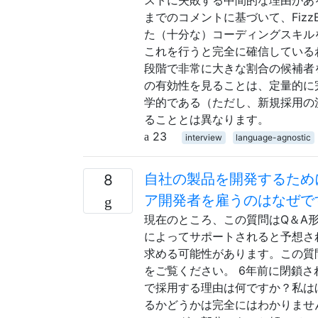
までのコメントに基づいて、Fizz
た（十分な）コーディングスキルを持
これを行うと完全に確信しているわけ
段階で非常に大きな割合の候補者をフ
の有効性を見ることは、定量的に
学的である（ただし、新規採用の
ることとは異なります。
23
interview
language-agnostic
自社の製品を開発するため
8
ア開発者を雇うのはなぜで
現在のところ、この質問はQ＆A
によってサポートされると予想さ
求める可能性があります。この質
をご覧ください。 6年前に閉鎖
で採用する理由は何ですか？私は
るかどうかは完全にはわかりませ