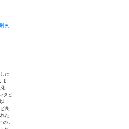
閉ま
善した
にしま
変化
ンタビ
以
ほど良
優れた
このテ
 これ