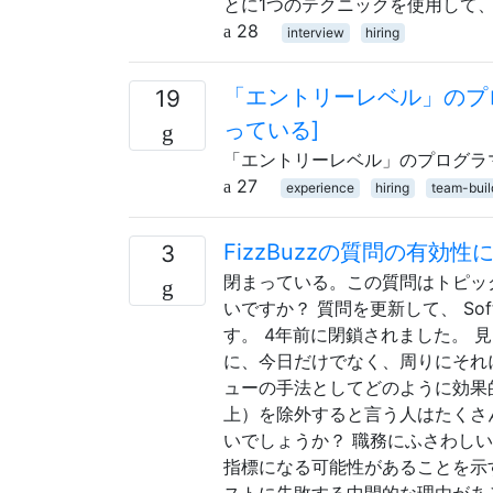
とに1つのテクニックを使用して
28
interview
hiring
「エントリーレベル」のプ
19
っている]
「エントリーレベル」のプログラ
27
experience
hiring
team-buil
FizzBu​​zzの質問の
3
閉まっている。この質問はトピッ
いですか？ 質問を更新して、 Softwa
す。 4年前に閉鎖されました。 見
に、今日だけでなく、周りにそれ
ューの手法としてどのように効果
上）を除外すると言う人はたくさ
いでしょうか？ 職務にふさわし
指標になる可能性があることを示
ストに失敗する中間的な理由があ