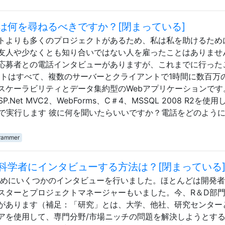
は何を尋ねるべきですか？[閉まっている]
トよりも多くのプロジェクトがあるため、私は私を助けるため
友人や少なくとも知り合いではない人を雇ったことはありませ
応募者との電話インタビューがありますが、これまでに行った
クトはすべて、複数のサーバーとクライアントで1時間に数百万
スケーラビリティとデータ集約型のWebアプリケーションです
et MVC2、WebForms、C＃4、MSSQL 2008 R2を使用
008 R2上で実行します 彼に何を聞いたらいいですか？電話をどのよう
grammer
科学者にインタビューする方法は？[閉まっている
めにいくつかのインタビューを行いました。ほとんどは開発者の
スターとプロジェクトマネージャーもいました。今、R＆D部
があります（補足：「研究」とは、大学、他社、研究センター
アを使用して、専門分野/市場ニッチの問題を解決しようとす