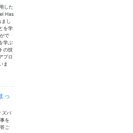
使用した
 Has
れまし
とを学
がで
を学ぶ
トの技
アプロ
いま
まっ
ィズバ
仕事を
回答ご