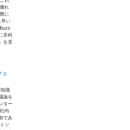
き優れ
実際に
に早い
​zz
に非科
」を見
ウェ
門知識
議論を
ンター
も社内
由であ
ウトソ