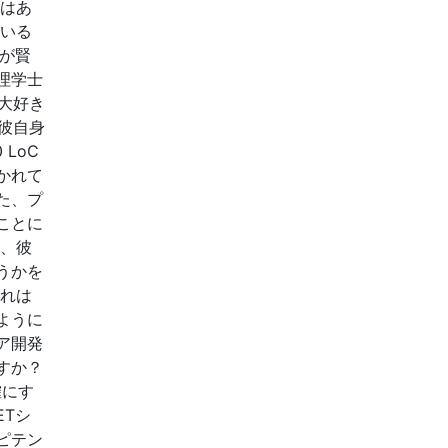
りはあ
ている
が賢
理学士
が大好き
た彼自身
LoC
かれて
た、プ
ことに
は、彼
うかを
それは
ように
ア開発
すか？
確にす
ETシ
ピテン