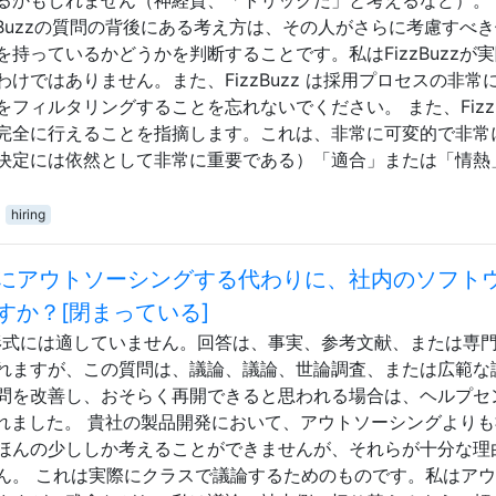
Bu​​zzの質問の背後にある考え方は、その人がさらに考慮すべ
っているかどうかを判断することです。私はFizzBu​​zzが
ではありません。また、FizzBu​​zz は採用プロセスの非常
ィルタリングすることを忘れないでください。 また、FizzBu​
完全に行えることを指摘します。これは、非常に可変的で非常
決定には依然として非常に重要である）「適合」または「情熱
hiring
にアウトソーシングする代わりに、社内のソフト
すか？[閉まっている]
形式には適していません。回答は、事実、参考文献、または専
れますが、この質問は、議論、議論、世論調査、または広範な
問を改善し、おそらく再開できると思われる場合は、ヘルプセ
されました。 貴社の製品開発において、アウトソーシングより
ほんの少ししか考えることができませんが、それらが十分な理
ん。 これは実際にクラスで議論するためのものです。私はア