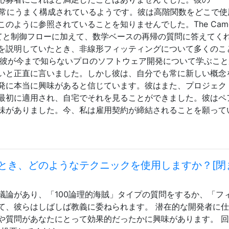
ョンは非常にうまく構成されているようです。彼は高階関数をどこで
ように参照されていることを知りませんでした。The Camel
り当てと制御フローに加えて、数学ベースの再帰の質問に答えてく
を説明していたとき、非線形フィッティングについて多くのこ
、彼が今まで知らないプロのソフトウェア開発について学ぶこと
いと正直に言いました。しかし彼は、自分でも常に新しい概念
発に本当に興味があると信じています。彼はまた、プロジェク
最初に適用され、自宅でそれを見ることができました。彼はペ
味がありました。今、私は雇用契約が締結されることを願って
とき、どのようなテクニックを使用しますか？[閉
議論があり、「100論理的海賊」タイプの質問をするか、「フ
て、彼らはしばしば教義に委ねられます。 潜在的な開発者に
や質問があなたにとって効果的だったかに興味があります。 