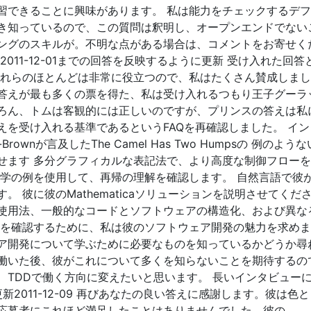
習できることに興味があります。 私は能力をチェックするデ
き知っているので、この質問は釈明し、オープンエンドでない
ングのスキルが。不明な点がある場合は、コメントをお寄せく
011-12-01までの回答を反映するように更新 受け入れた回答
それらのほとんどは非常に役立つので、私はたくさん賛成しま
答えが最も多くの票を得た、私は受け入れるつもり王子グーラ
ろん、トムは客観的には正しいのですが、プリンスの答えは私
えを受け入れる基準であるというFAQを再確認しました。 イン
-Brownが言及したThe Camel Has Two Humpsの 例のよう
せます 多分グラフィカルな表記法で、より高度な制御フロー
数学の例を使用して、再帰の理解を確認します。 自然言語で彼
 彼に彼のMathematicaソリューションを説明させてくだ
使用法、一般的なコードとソフトウェアの構造化、および異な
機を確認するために、私は彼のソフトウェア開発の魅力を求め
ア開発について学ぶために必要なものを知っているかどうか尋
働いた後、彼がこれについて多くを知らないことを期待するの
、TDDで働く方向に変えたいと思います。 長いインタビュー
新2011-12-09 再びあなたの良い答えに感謝します。彼は色
応募者にこれほど満足したことはありませんでした。彼の