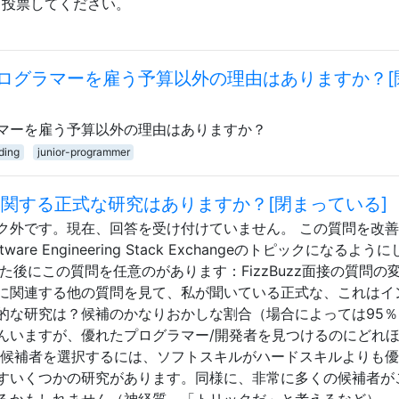
、投票してください。
ログラマーを雇う予算以外の理由はありますか？[
マーを雇う予算以外の理由はありますか？
ding
junior-programmer
有効性に関する正式な研究はありますか？[閉まっている]
ク外です。現在、回答を受け付けていません。 この質問を改
re Engineering Stack Exchangeのトピックになるよう
た後にこの質問を任意のがあります：FizzBu​​zz面接の質問の
に関連する他の質問を見て、私が聞いている正式な、これはイ
的な研究は？候補のかなりおかしな割合（場合によっては95％
んいますが、優れたプログラマー/開発者を見つけるのにどれ
い候補者を選択するには、ソフトスキルがハードスキルよりも
すいくつかの研究があります。同様に、非常に多くの候補者が
るかもしれません（神経質、「トリックだ」と考えるなど）。