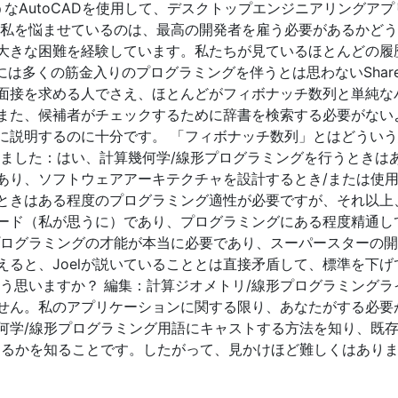
ようなAutoCADを使用して、デスクトップエンジニアリングア
に私を悩ませているのは、最高の開発者を雇う必要があるかど
大きな困難を経験しています。私たちが見ているほとんどの履
は多くの筋金入りのプログラミングを伴うとは思わないShareP
面接を求める人でさえ、ほとんどがフィボナッチ数列と単純な
また、候補者がチェックするために辞書を検索する必要がない
に説明するのに十分です。 「フィボナッチ数列」とはどうい
れました：はい、計算幾何学/線形プログラミングを行うときは
あり、ソフトウェアアーキテクチャを設計するとき/または使
ときはある程度のプログラミング適性が必要ですが、それ以上
ード（私が思うに）であり、プログラミングにある程度精通し
プログラミングの才能が本当に必要であり、スーパースターの
えると、Joelが説いていることとは直接矛盾して、標準を下げ
どう思いますか？ 編集：計算ジオメトリ/線形プログラミングラ
せん。私のアプリケーションに関する限り、あなたがする必要
何学/線形プログラミング用語にキャストする方法を知り、既
するかを知ることです。したがって、見かけほど難しくはあり