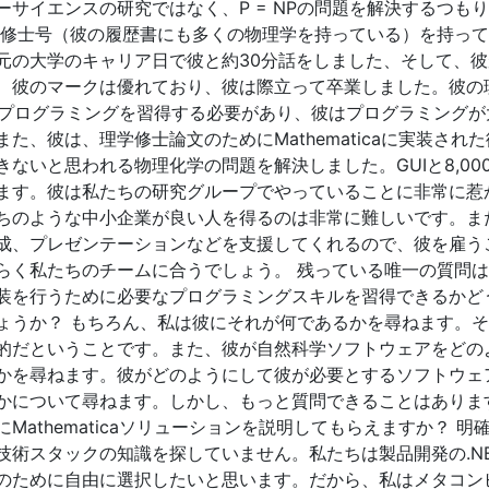
サイエンスの研究ではなく、P = NPの問題を解決するつも
の修士号（彼の履歴書にも多くの物理学を持っている）を持っ
元の大学のキャリア日で彼と約30分話をしました、そして、彼
、彼のマークは優れており、彼は際立って卒業しました。彼の
icaでプログラミングを習得する必要があり、彼はプログラミング
た、彼は、理学修士論文のためにMathematicaに実装され
いと思われる物理化学の問題を解決しました。GUIと8,000 
ます。彼は私たちの研究グループでやっていることに非常に惹
ちのような中小企業が良い人を得るのは非常に難しいです。ま
成、プレゼンテーションなどを支援してくれるので、彼を雇う
らく私たちのチームに合うでしょう。 残っている唯一の質問
装を行うために必要なプログラミングスキルを習得できるかど
ょうか？ もちろん、私は彼にそれが何であるかを尋ねます。
的だということです。また、彼が自然科学ソフトウェアをどの
かを尋ねます。彼がどのようにして彼が必要とするソフトウェ
かについて尋ねます。しかし、もっと質問できることはありま
athematicaソリューションを説明してもらえますか？ 明
技術スタックの知識を探していません。私たちは製品開発の.N
のために自由に選択したいと思います。だから、私はメタコン