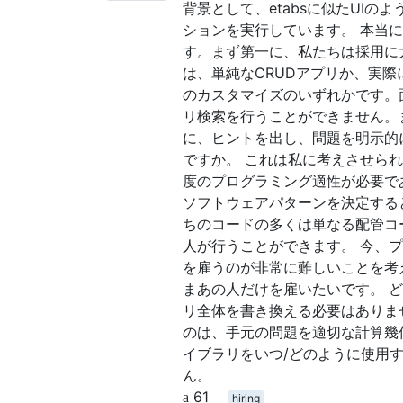
背景として、etabsに似たUIの
ションを実行しています。 本当
す。まず第一に、私たちは採用に
は、単純なCRUDアプリか、実際に
のカスタマイズのいずれかです。
リ検索を行うことができません。
に、ヒントを出し、問題を明示的
ですか。 これは私に考えさせら
度のプログラミング適性が必要で
ソフトウェアパターンを決定する
ちのコードの多くは単なる配管コ
人が行うことができます。 今、
を雇うのが非常に難しいことを考
まあの人だけを雇いたいです。 
リ全体を書き換える必要はありま
のは、手元の問題を適切な計算幾
イブラリをいつ/どのように使用
ん。
61
hiring