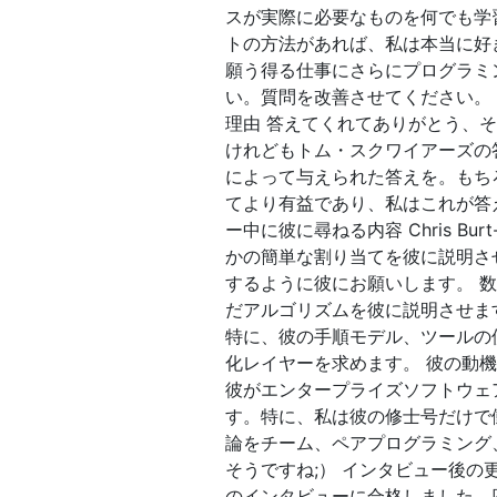
スが実際に必要なものを何でも学
トの方法があれば、私は本当に好
願う得る仕事にさらにプログラミ
い。質問を改善させてください。 2
理由 答えてくれてありがとう、
けれどもトム・スクワイアーズの
によって与えられた答えを。もち
てより有益であり、私はこれが答
ー中に彼に尋ねる内容 Chris Burt
かの簡単な割り当てを彼に説明さ
するように彼にお願いします。 
だアルゴリズムを彼に説明させます。
特に、彼の手順モデル、ツールの
化レイヤーを求めます。 彼の動
彼がエンタープライズソフトウェ
す。特に、私は彼の修士号だけで
論をチーム、ペアプログラミング
そうですね;） インタビュー後の更
のインタビューに合格しました。