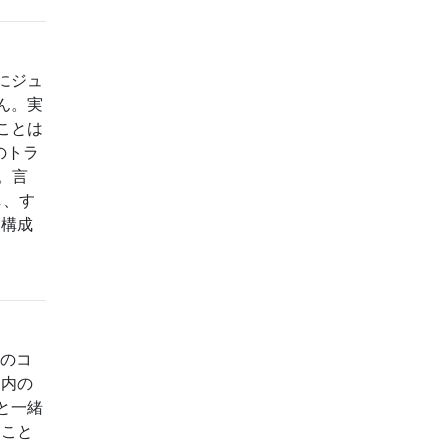
にジュ
ん。実
ことは
のトラ
。言
し、す
に構成
]
コ​​
門内の
と一緒
ること