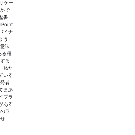
プリケー
うかで
歴書
oint
バイナ
よう
う意味
ある程
用する
、私た
ている
開発者
てまあ
イブラ
がある
存のラ
ませ