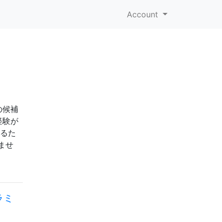
Account
の候補
経験が
するた
ませ
ラミ