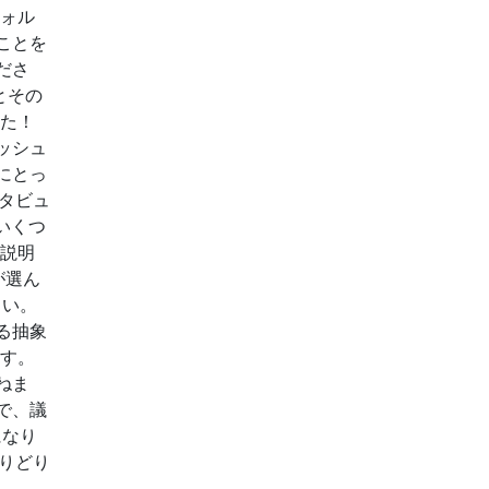
フォル
ことを
ださ
とその
した！
ッシュ
にとっ
タビュ
ないくつ
を説明
が選ん
さい。
る抽象
ます。
ねま
で、議
になり
とりどり