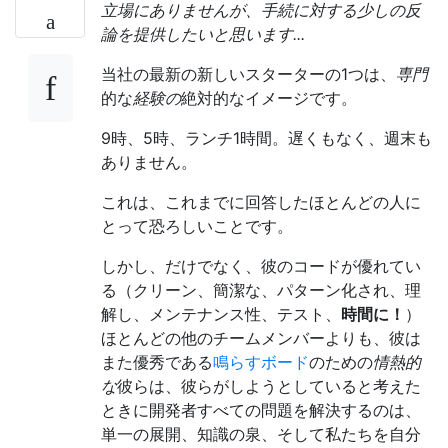
立場にありませんが、手続に対する少しの反
論を提供したいと思います...
当社の最新の新しいスターターの1つは、
専門
的な
経験の
絶対的なイメージです。
9時、5時、ランチ1時間。遅くもなく、週末も
ありません。
これは、これまでに回答したほとんどの人に
とって恐ろしいことです。
しかし、だけでなく、彼のコードが優れてい
る（クリーン、簡潔な、パターン化され、理
解し、メンテナンス性、テスト、
時間に！
）
ほとんどの他のチームメンバーよりも、彼は
また優秀である
鳴らすボード
のための
情熱的
な
彼らは、彼らがしようとしていると考えた
ときに開発者すべての問題を解決するのは、
単一の展開、知識の泉、そして私たちを自分