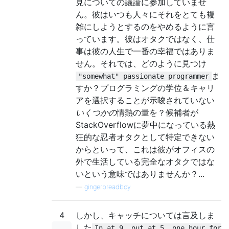
見についての議論に参加していませ
ん。彼はいつも人々にそれをとても複
雑にしようとするのをやめるように言
っています。彼はオタクではなく、仕
事は彼の人生で一番の幸福ではありま
せん。それでは、どのように見つけ
ま
"somewhat" passionate programmer
すか？プログラミングの学位＆キャリ
アを選択することが示唆されていない
いくつかの
情熱の量を？候補者が
StackOverflowに夢中になっている熱
狂的な忍者オタクとして特定できない
からといって、これは彼がオフィスの
外で生活している完全なオタクではな
いという意味ではありませんか？...
—
gingerbreadboy
4
しかし、キャッチについては言及しま
した
In at 9, out at 5, one hour for