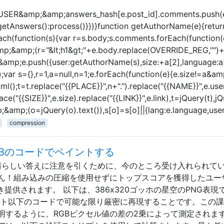
USER&amp;&amp;answers_hash[e.post_id].comments.push(e
Answers():process()}})}function getAuthorName(e){return
ach(function(s){var r=s.body;s.comments.forEach(function(
;&amp;(r="&lt;h1&gt;"+e.body.replace(OVERRIDE_REG,"")+"&l
;e.push({user:getAuthorName(s),size:+a[2],language:a[1],li
a});var s={},r=1,a=null,n=1;e.forEach(function(e){e.size!=a&
l();t=t.replace("{{PLACE}}",n+".").replace("{{NAME}}",e.user
e("{{SIZE}}",e.size).replace("{{LINK}}",e.link),t=jQuery(t),
&amp;(o=jQuery(o).text()),s[o]=s[o]||{lang:e.language,user:e.
compression
に1 KBのコードでペイントする
、彼の素晴らしい答えに注意を引くために、今のところ受け入れられて
ん！組み込みの圧縮を使用せずにトップスコアを獲得したユー
提供されます。 以下は、386x320ゴッホの星空のPNG表現
バイト以下のコードで可能な限り厳密に再現することです。この
するように、RGBピクセル値の差の2乗によって測定されます