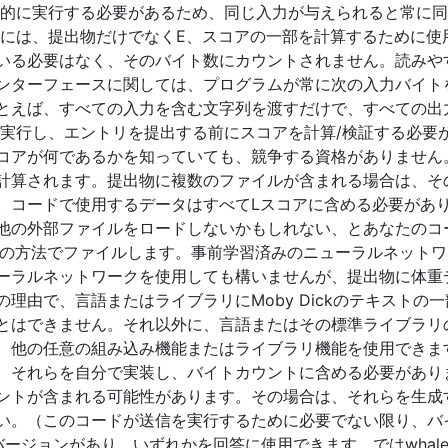
定的に実行する必要があるため、同じ入力が与えられると常に
答には、提出物だけでなくE、スコアの一部を計算するために使
いる必要はなく、そのバイト数にカウントされません。読みや
ンターフェースに関しては、プログラムが常に次の入力バイト
とえば、すべての入力を含む文字列を渡すだけで、すべての出
を実行し、エントリを提出する前にスコアを計算/検証する必要
コアが何であるかを知っていても、競争する資格がありません。
計算されます。提出物に複数のファイルが含まれる場合は、そ
。コードで使用するデータはすべてLスコアに含める必要があり
他の外部ファイルをロードしないかもしれない、とあなたのコ
.txt上記以外の方法でファイルします。事前学習済みのニューラルネ
ーラルネットワークを使用しても構いませんが、提出物に体重
理由で、言語またはライブラリにMoby Dickのテキストの
とはできません。それ以外に、言語またはその標準ライブラリ
、他の任意の組み込み機能またはライブラリ機能を使用できま
、それらを自分で実装し、バイトカウントに含める必要があり
ントが含まれる可能性があります。その場合は、それらを生成
い。（このコードが送信を実行するために必要でない限り、バ
ージョンがあり、いずれかを回答に使用できます。ではwhale2