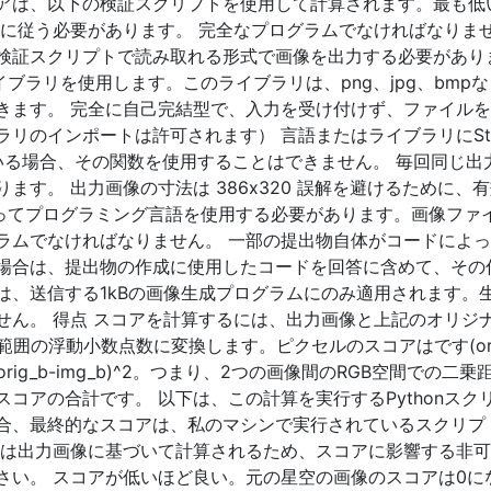
アは、以下の検証スクリプトを使用して計算されます。最も低
に従う必要があります。 完全なプログラムでなければなりませ
検証スクリプトで読み取れる形式で画像を出力する必要があり
Lライブラリを使用します。このライブラリは、png、jpg、bmp
きます。 完全に自己完結型で、入力を受け付けず、ファイル
リのインポートは許可されます） 言語またはライブラリにSta
ている場合、その関数を使用することはできません。 毎回同じ出
ます。 出力画像の寸法は 386x320 誤解を避けるために、
従ってプログラミング言語を使用する必要があります。画像ファ
ラムでなければなりません。 一部の提出物自体がコードによ
場合は、提出物の作成に使用したコードを回答に含めて、その
は、送信する1kBの画像生成プログラムにのみ適用されます。
せん。 得点 スコアを計算するには、出力画像と上記のオリジ
範囲の浮動小数点数に変換します。ピクセルのスコアはです(orig
)^2 + (orig_b-img_b)^2。つまり、2つの画像間のRGB空間での二
コアの合計です。 以下は、この計算を実行するPythonスク
合、最終的なスコアは、私のマシンで実行されているスクリプ
アは出力画像に基づいて計算されるため、スコアに影響する非
さい。 スコアが低いほど良い。元の星空の画像のスコアは0に