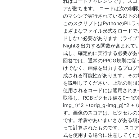
れはコードチャレンジです。スコ
アが勝ちます。 コードは次の制限
のマシンで実行されている以下の
このスクリプトはPythonのPI
まざまなファイル形式をロードで
ドしない必要があります（ライブラ
Nightを出力する関数が含まれ
成し、確定的に実行する必要があり
回答では、通常のPPCG規則に
けでなく、画像を出力するプログ
成される可能性があります。その
を説明してください。上記の制限
使用されるコードには適用されま
取得し、RGBピクセル値を0〜1の
img_r)^2 +(orig_g-img_g
す。画像のスコアは、ピクセルのス
です。矛盾やあいまいさがある場
って計算されたものです。 スコ
式を使用する場合に注意してくだ