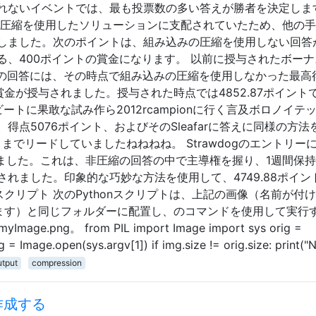
れないイベントでは、最も投票数の多い答えが勝者を決定しま
の圧縮を使用したソリューションに支配されていたため、他の
しました。次のポイントは、組み込みの圧縮を使用しない回答
る、400ポイントの賞金になります。 以前に授与されたボーナ
neoの回答には、その時点で組み込みの圧縮を使用しなかった最高
賞金が授与されました。授与された時点では4852.87ポイント
ビートに果敢な試み作ら2012rcampionに行く言及ボロノイテ
点5076ポイント、およびそのSleafarに答えに同様の方法
までリードしていましたねねねね。 Strawdogのエントリー
れました。これは、非圧縮の回答の中で主導権を握り、1週間保
れました。印象的な巧妙な方法を使用して、4749.88ポイン
スクリプト 次のPythonスクリプトは、上記の画像（名前が付
gあります）と同じフォルダーに配置し、のコマンドを使用して実行
mage.png。 from PIL import Image import sys orig =
= Image.open(sys.argv[1]) if img.size != orig.size: print(
utput
compression
作成する