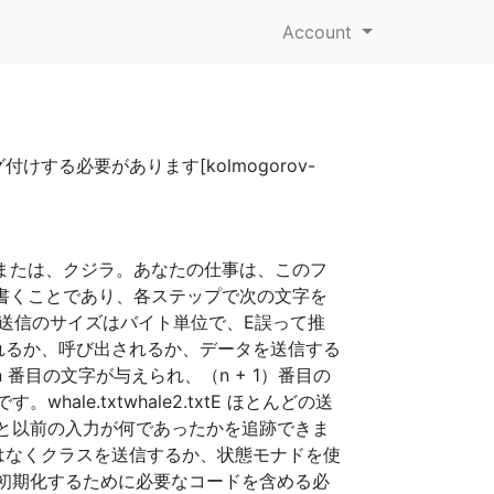
Account
る必要があります[kolmogorov-
です。または、クジラ。あなたの仕事は、このフ
書くことであり、各ステップで次の文字を
で、送信のサイズはバイト単位で、E誤って推
れるか、呼び出されるか、データを送信する
 番目の文字が与えられ、（n + 1）番目の
e.txtwhale2.txtE ほとんどの送
と以前の入力が何であったかを追跡できま
ではなくクラスを送信するか、状態モナドを使
初期化するために必要なコードを含める必