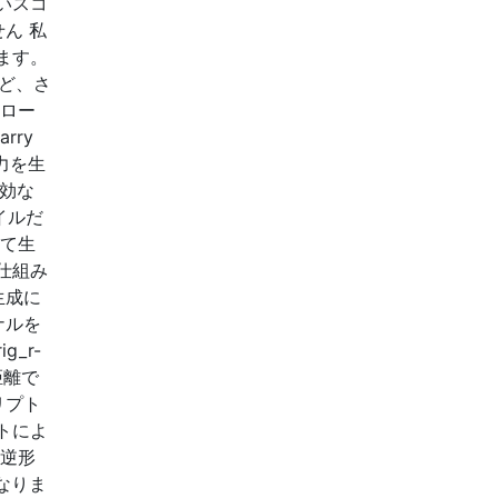
いスコ
ん 私
ます。
など、さ
をロー
rry
力を生
有効な
イルだ
って生
仕組み
生成に
ナルを
_r-
乗距離で
リプト
トによ
可逆形
なりま