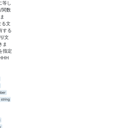
に等し
ム/関数
きま
なる文
有する
列/文
きま
を指定
HHHH
ber
string
g
y