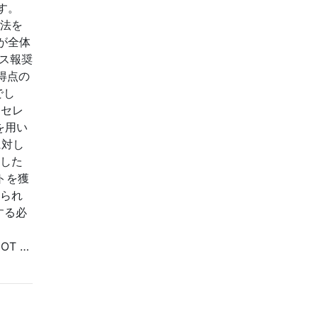
す。
手法を
が全体
ス報奨
得点の
でし
ッセレ
を用い
に対し
持した
トを獲
けられ
する必
"NOT …