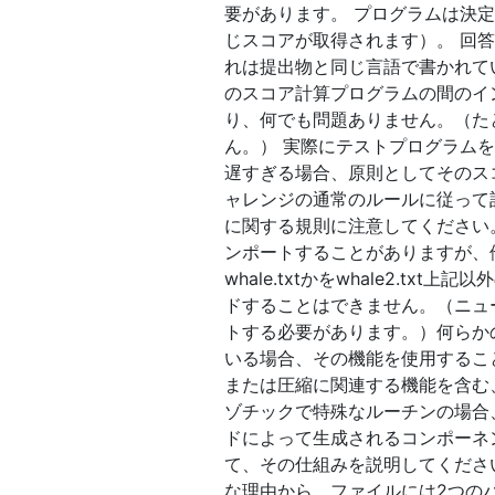
要があります。 プログラムは決
じスコアが取得されます）。 回
れは提出物と同じ言語で書かれて
のスコア計算プログラムの間のイ
り、何でも問題ありません。（た
ん。） 実際にテストプログラム
遅すぎる場合、原則としてそのス
ャレンジの通常のルールに従って
に関する規則に注意してください
ンポートすることがありますが、
whale.txtかをwhale2
ドすることはできません。（ニュ
トする必要があります。）何らかの
いる場合、その機能を使用するこ
または圧縮に関連する機能を含む
ゾチックで特殊なルーチンの場合
ドによって生成されるコンポーネ
て、その仕組みを説明してくださ
な理由から、ファイルには2つのバ