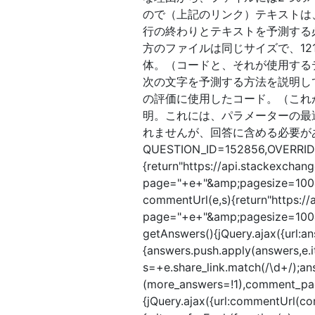
ので（上記のリンク）テキストは、
行の終わりとテキストを予測する必
方のファイルは同じサイズで、12
体。（コードと、それが使用するデ
次の文字を予測する方法を説明し
の評価に使用したコード。（これ
明。これには、パラメーターの最
れませんが、回答に含める必要があ
QUESTION_ID=152856,OVERRIDE
{return"https://api.stackexch
page="+e+"&amp;pagesize=100&
commentUrl(e,s){return"https:/
page="+e+"&amp;pagesize=100&
getAnswers(){jQuery.ajax({url:a
{answers.push.apply(answers,e.
s=+e.share_link.match(/\d+/);an
(more_answers=!1),comment_pa
{jQuery.ajax({url:commentUrl(c