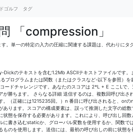
ドゴルフ
タグ
「compression」
。単一の特定の入力の圧縮に関連する課題は、代わりにタグ付けす
-Dickのテキストを含む1.2Mb ASCIIテキストファイル
れるプログラムまたは関数（またはクラスなど-以下を参照）を
コードチャレンジです。あなたのスコアは 2*L + E ここL
アが勝ちます。 さらなる詳細 送信するのは、複数回呼び出さ
（正確には1215235回。）n 番目に呼び出されると、orのn
ります。スコアの構成要素は、誤って推測した文字の総数です。whal
に状態を保存する必要があります。これにより、呼び出し回数
に書き込むstaticか、グローバル変数を使用するか、関数
るものを使用します。送信には、最初の呼び出しの前に状態を