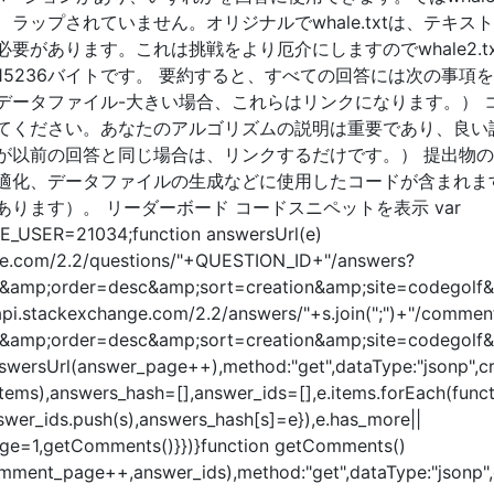
ラップされていません。オリジナルでwhale.txtは、テキス
要があります。これは挑戦をより厄介にしますのでwhale2.
15236バイトです。 要約すると、すべての回答には次の事項
ータファイル-大きい場合、これらはリンクになります。） コー
てください。あなたのアルゴリズムの説明は重要であり、良い
が以前の回答と同じ場合は、リンクするだけです。） 提出物
適化、データファイルの生成などに使用したコードが含まれま
ります）。 リーダーボード コードスニペットを表示 var
_USER=21034;function answersUrl(e)
ange.com/2.2/questions/"+QUESTION_ID+"/answers?
amp;order=desc&amp;sort=creation&amp;site=codegolf&a
/api.stackexchange.com/2.2/answers/"+s.join(";")+"/commen
amp;order=desc&amp;sort=creation&amp;site=codegolf&
nswersUrl(answer_page++),method:"get",dataType:"jsonp",c
items),answers_hash=[],answer_ids=[],e.items.forEach(func
swer_ids.push(s),answers_hash[s]=e}),e.has_more||
ge=1,getComments()}})}function getComments()
omment_page++,answer_ids),method:"get",dataType:"jsonp",