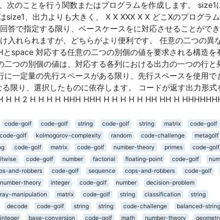
e、次のことを行う関数またはプログラムを作成します。 size1
合はsize1、出力よりも大きく、 X X XXX X X どこXのプログラ
じて0、回答で指定する限り、ベースケースをに対応させることがで
受け入れられますが、どちらがより便利です。 任意の二つの異
とspace 対応する任意の二つの別個の値を要求される構造を
任意の二つの別個の値は、対応する各列における出力の一つの行と
 各行に一定量の先行スペースがある限り、先行スペースを使用で
なる限り、選択したものに依存します。 コードが返す出力形式
H 2 H H H H HHH HHH H H H H H HH HH H HHHHH
code-golf
code-golf
string
code-golf
string
matrix
code-golf
code-golf
kolmogorov-complexity
random
code-challenge
metagolf
ng
code-golf
matrix
code-golf
number-theory
primes
code-golf
itwise
code-golf
number
factorial
floating-point
code-golf
num
ps-and-robbers
code-golf
sequence
cops-and-robbers
code-golf
number-theory
integer
code-golf
number
decision-problem
rray-manipulation
matrix
code-golf
string
classification
string
decode
code-golf
string
string
code-challenge
balanced-strin
integer
base-conversion
code-golf
math
number-theory
geometr