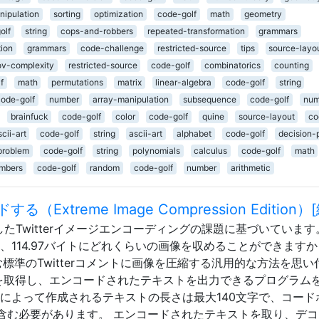
nipulation
sorting
optimization
code-golf
math
geometry
olf
string
cops-and-robbers
repeated-transformation
grammars
tion
grammars
code-challenge
restricted-source
tips
source-layo
v-complexity
restricted-source
code-golf
combinatorics
counting
f
math
permutations
matrix
linear-algebra
code-golf
string
code-golf
number
array-manipulation
subsequence
code-golf
num
brainfuck
code-golf
color
code-golf
quine
source-layout
co
scii-art
code-golf
string
ascii-art
alphabet
code-golf
decision-
problem
code-golf
string
polynomials
calculus
code-golf
math
mbers
code-golf
random
code-golf
number
arithmetic
xtreme Image Compression Edition）
に成功したTwitterイメージエンコーディングの課題に基づいています
、114.97バイトにどれくらいの画像を収めることができますか
む標準のTwitterコメントに画像を圧縮する汎用的な方法を思い
像を取得し、エンコードされたテキストを出力できるプログラム
ムによって作成されるテキストの長さは最大140文字で、コード
を含む必要があります。 エンコードされたテキストを取り、デ