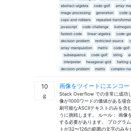
abstract-algebra
code-golf
array-ma
image-processing
generation
code-g
cops-and-robbers
repeated-transforma
javascript
code-challenge
kolmogoro
fastest-code
linear-algebra
code-gol
decision-problem
restricted-source
array-manipulation
matrix
code-golf
subsequence
code-golf
string
a
interpreter
hexagonal-grid
halting-
decision-problem
matrix
complex-nu
画像をツイートにエンコードする（E
10
Stack Overflow での非常
像が1000ワードの価値がある場合
刷可能なASCIIテキストのみを含
うに挑戦します。 ルール： 画
する必要があります。 プログラ
トが32〜126の範囲の文字のみ