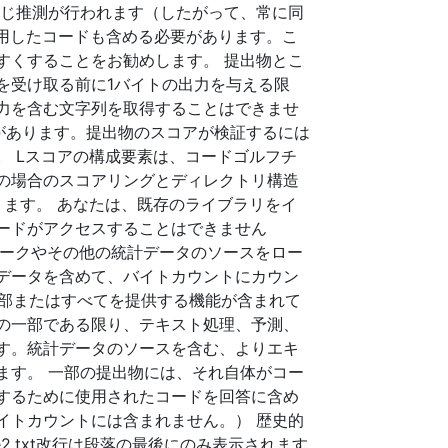
同じ推測が行われます（したがって、常に同
用したコードも含める必要があります。こ
すくすることをお勧めします。 提出物とこ
を受け取る前に1バイトの出力を与える限
力を含む文字列を取得することはできませ
があります。提出物のスコアが検証するには
 Lスコアの構成要素は、コードゴルフチ
の場合のスコアリングとディレクトリ構造
ます。 あなたは、既存のライブラリをイ
ードがアクセスすることはできません
ットワークやその他の統計データのソースをロー
データを含めて、バイトカウントにカウン
一部またはすべてを提供する機能が含まれて
の一部である限り、テキスト処理、予測、
す。統計データのソースを含む、よりエキ
ます。 一部の提出物には、それ自体がコー
するために使用されたコードを回答に含め
イトカウントには含まれません。） 歴史的
.txt改行は段落の最後にのみ表示されます