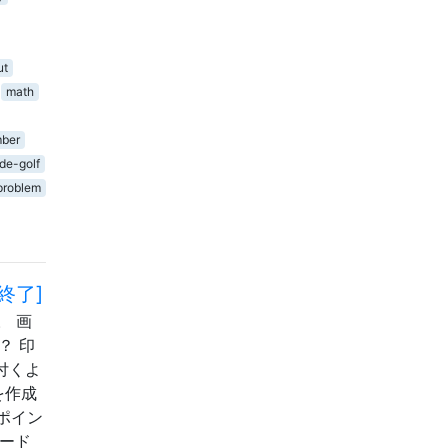
ut
math
ber
de-golf
problem
[終了]
。 画
？ 印
付くよ
を作成
ポイン
コード