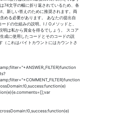
トは74文字の幅に折り返されているため、各
txt、新しい答えのために推奨されます。両
を含める必要があります。 あなたの提出自
ドの仕組みの説明。I / Oメソッドと、
説明は私から賞金を得るでしょう。 スコア
の生成に使用したコードとそのコードの説
す（これはバイトカウントにはカウントさ
mp;filter="+ANSWER_FILTER}function
ts?
amp;filter="+COMMENT_FILTER}function
rossDomain:!0,success:function(e)
tion(e){e.comments=[];var
crossDomain:!0,success:function(e)