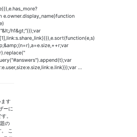
)}),e.has_more?
 e.owner.display_name}function
e)
t;/h1&gt;")});var
nk:s.share_link})}),e.sort(function(e,s)
amp;&amp;(n=r),a=e.size,++r;var
).replace("
jQuery("#answers").append(t);var
user,size:e.size,link:e.link}});var …
います
ザーに
です。
課題の
。 こ