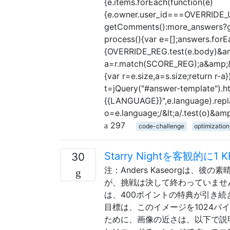
{e.items.forEach(function(e)
{e.owner.user_id===OVERRIDE_
getComments():more_answers?get
process(){var e=[];answers.forE
{OVERRIDE_REG.test(e.body)&amp
a=r.match(SCORE_REG);a&amp;&amp
{var r=e.size,a=s.size;return r-
t=jQuery("#answer-template").htm
{{LANGUAGE}}",e.language).replac
o=e.language;/&lt;a/.test(o)&amp;
297
code-challenge
optimization
Starry Nightを客観的
30
注：Anders Kaseorgは
が、挑戦は決して終わっていませ
は、400ポイントの特典が引き続き
目標は、このイメージを1024
ために、画像の近さは、以下で説明