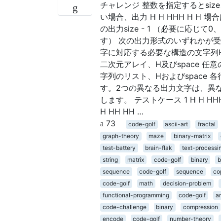
チャレンジ 整数を指定するとsiz
い場合、出力 H H HHH H H 場
の出力size - 1 （必要に応
す） 次の出力形式のいずれかが
字に対応する必要な構造の文字列H
二次元アレイ、H及びspace 
字列のリスト、Hおよびspace
す。2つの異なる出力文字は、異
します。 テストケース 1 H H HHH H 
H HH HH …
73
code-golf
ascii-art
fractal
graph-theory
maze
binary-matrix
test-battery
brain-flak
text-processi
string
matrix
code-golf
binary
b
sequence
code-golf
sequence
co
code-golf
math
decision-problem
functional-programming
code-golf
a
code-challenge
binary
compression
encode
code-golf
number-theory