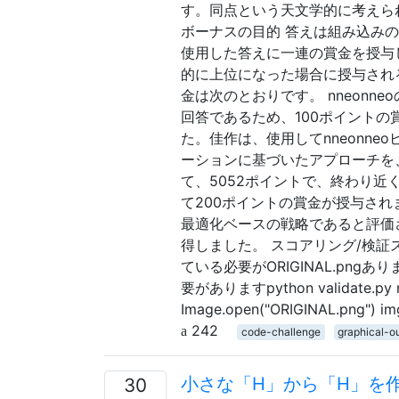
す。同点という天文学的に考えら
ボーナスの目的 答えは組み込み
使用した答えに一連の賞金を授与
的に上位になった場合に授与され
金は次のとおりです。 nneon
回答であるため、100ポイントの
た。佳作は、使用してnneonneo
ーションに基づいたアプローチを、得
て、5052ポイントで、終わり近く
て200ポイントの賞金が授与さ
最適化ベースの戦略であると評価さ
得しました。 スコアリング/検証
ている必要がORIGINAL.pn
要がありますpython validate.py myI
Image.open("ORIGINAL.png") img 
242
code-challenge
graphical-o
小さな「H」から「H」を
30