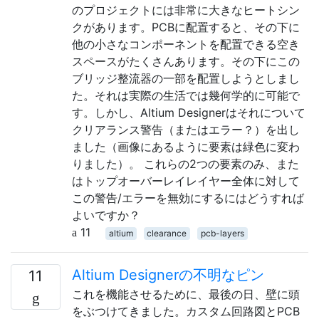
のプロジェクトには非常に大きなヒートシン
クがあります。PCBに配置すると、その下に
他の小さなコンポーネントを配置できる空き
スペースがたくさんあります。その下にこの
ブリッジ整流器の一部を配置しようとしまし
た。それは実際の生活では幾何学的に可能で
す。しかし、Altium Designerはそれについて
クリアランス警告（またはエラー？）を出し
ました（画像にあるように要素は緑色に変わ
りました）。 これらの2つの要素のみ、また
はトップオーバーレイレイヤー全体に対して
この警告/エラーを無効にするにはどうすれば
よいですか？
11
altium
clearance
pcb-layers
Altium Designerの不明なピン
11
これを機能させるために、最後の日、壁に頭
をぶつけてきました。カスタム回路図とPCB