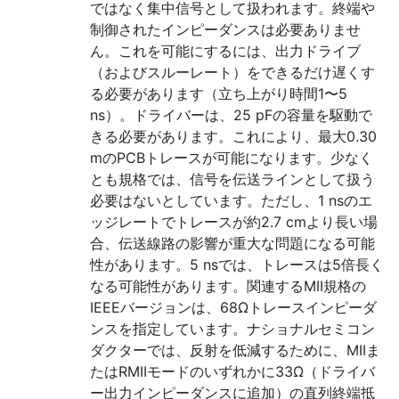
ではなく集中信号として扱われます。終端や
制御されたインピーダンスは必要ありませ
ん。これを可能にするには、出力ドライブ
（およびスルーレート）をできるだけ遅くす
る必要があります（立ち上がり時間1〜5
ns）。ドライバーは、25 pFの容量を駆動で
きる必要があります。これにより、最大0.30
mのPCBトレースが可能になります。少なく
とも規格では、信号を伝送ラインとして扱う
必要はないとしています。ただし、1 nsのエ
ッジレートでトレースが約2.7 cmより長い場
合、伝送線路の影響が重大な問題になる可能
性があります。5 nsでは、トレースは5倍長く
なる可能性があります。関連するMII規格の
IEEEバージョンは、68Ωトレースインピーダ
ンスを指定しています。ナショナルセミコン
ダクターでは、反射を低減するために、MIIま
たはRMIIモードのいずれかに33Ω（ドライバ
ー出力インピーダンスに追加）の直列終端抵