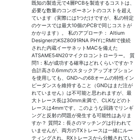
既知の製造元で4層PCBを製造するコストは、
必要な数量のコンポーネントのコストを超え
ています（実際には1つだけですが、私の特定
のケースでは最大10個のPCBで同じコストが
かかります）。 私のアプローチ： Altium
DesignerのKSZ8091RNA PHYにRMIIで接続
された内蔵イーサネットMACを備えた
ATSAME54N20マイクロコントローラー。 質
問1：私が成功する確率はどれくらいですか？
合計高さ0.6mmのスタックアップオプション
を使用しても、GNDへの68オームの特性イン
ピーダンスを維持すること（GNDはまだ注が
れていません）は不可能と思われますが、最
大トレース長は30mm未満で、CLKなどのト
レースは4mmです。このような回路でリンギ
ングと反射の問題が発生する可能性はありま
すか？ 質問2：長さのマッチングは行われて
いませんが、両方のTXトレースは一緒にルー
ティングされ、RXトレースから分離されてい