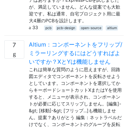
が、満足していません。どんな提案でも大歓
迎です。私は通常、自宅プロジェクト用に最
大4層のPCBを設計します。
33
pcb
pcb-design
open-source
altium
Altium：コンポーネントをフリップ/
7
ミラーリングするにはどうすればよ
いですか？XとYは機能しません
これは簡単な質問のように思えますが、回路
図エディタでコンポーネントを反転させよう
としています。コンポーネントを選択してか
らキーボードショートカットXまたはYを使用
すると、メニューが表示され、コンポーネン
トが必要に応じてスリップしません。[編集]-
&gt; [移動]-&gt; [フリップ...]も機能しませ
ん。提案？ありがとう 編集：ネットラベルだ
けでなく、コンポーネントのグループを反転