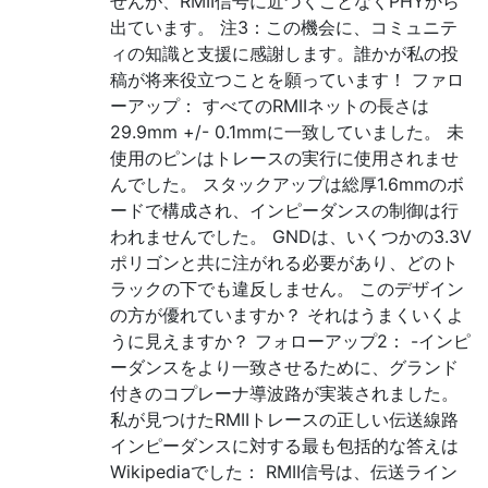
せんが、RMII信号に近づくことなくPHYから
出ています。 注3：この機会に、コミュニテ
ィの知識と支援に感謝します。誰かが私の投
稿が将来役立つことを願っています！ ファロ
ーアップ： すべてのRMIIネットの長さは
29.9mm +/- 0.1mmに一致していました。 未
使用のピンはトレースの実行に使用されませ
んでした。 スタックアップは総厚1.6mmのボ
ードで構成され、インピーダンスの制御は行
われませんでした。 GNDは、いくつかの3.3V
ポリゴンと共に注がれる必要があり、どのト
ラックの下でも違反しません。 このデザイン
の方が優れていますか？ それはうまくいくよ
うに見えますか？ フォローアップ2： -インピ
ーダンスをより一致させるために、グランド
付きのコプレーナ導波路が実装されました。
私が見つけたRMIIトレースの正しい伝送線路
インピーダンスに対する最も包括的な答えは
Wikipediaでした： RMII信号は、伝送ライン