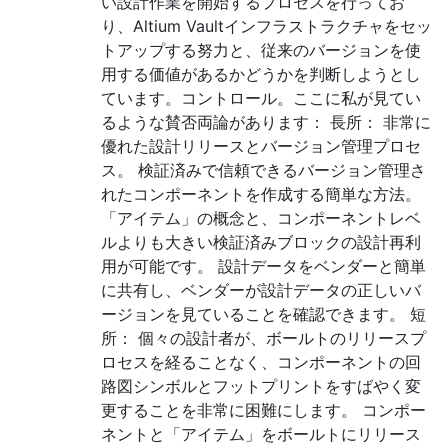
い設計作業を開始するプロセスを行ってお
り、Altium Vaultインフラストラクチャをセッ
トアップする努力と、従来のバージョンを使
用する価値があるかどうかを判断しようとし
ています。コントロール。ここに私が見てい
るような賛否両論があります： 長所： 非常に
優れた設計リリースとバージョン管理プロセ
ス。 検証済みで信頼できるバージョン管理さ
れたコンポーネントを作成する簡単な方法。
「アイテム」の概念と、コンポーネントレベ
ルよりも大きい検証済みブロックの設計再利
用が可能です。 設計データをベンダーと簡単
に共有し、ベンダーが設計データの正しいバ
ージョンを見ていることを確認できます。 短
所： 個々の設計者が、ボールトのリリースプ
ロセスを経ることなく、コンポーネントの回
路図シンボルとフットプリントをすばやく変
更することを非常に困難にします。 コンポー
ネントと「アイテム」をボールトにリリース