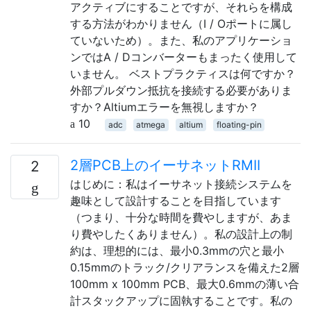
アクティブにすることですが、それらを構成
する方法がわかりません（I / Oポートに属し
ていないため）。また、私のアプリケーショ
ンではA / Dコンバーターもまったく使用して
いません。 ベストプラクティスは何ですか？
外部プルダウン抵抗を接続する必要がありま
すか？Altiumエラーを無視しますか？
10
adc
atmega
altium
floating-pin
2層PCB上のイーサネットRMII
2
はじめに：私はイーサネット接続システムを
趣味として設計することを目指しています
（つまり、十分な時間を費やしますが、あま
り費やしたくありません）。私の設計上の制
約は、理想的には、最小0.3mmの穴と最小
0.15mmのトラック/クリアランスを備えた2層
100mm x 100mm PCB、最大0.6mmの薄い合
計スタックアップに固執することです。私の