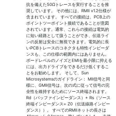
抗を備えた50Ωトレースを実行することを推
奨しています。 その他には、RMII v1.2仕様が
含まれています。 すべての接続は、PCB上の
ポイントツーポイント接続であることが意図
されています。通常、これらの接続は電気的
に短い経路として扱うことができ、伝送ライ
ンの反射は安全に無視できます。電気的に長
いPCBトレースのコネクタも特性インピーダ
ンスも、この仕様の範囲内にはありません。
ボードレベルのノイズとEMIを最小限に抑える
には、出力ドライブをできるだけ低くするこ
とをお勧めします。 そして、Sun
Microsystemsのガイドライン： MII信号と同
様に、GMII信号は、次の式に従って信号の完
全性を維持するためにソース終端されます。
Rd（バッファインピーダンス）+ Rs（ソース
終端インピーダンス= Z0（伝送線路インピー
ダンス））。 すべてのRMIIネットの長さは