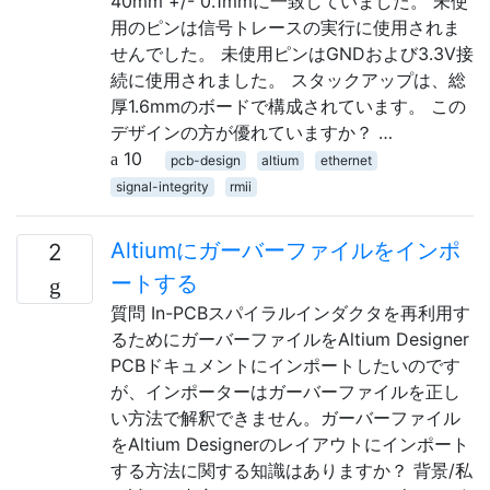
40mm +/- 0.1mmに一致していました。 未使
用のピンは信号トレースの実行に使用されま
せんでした。 未使用ピンはGNDおよび3.3V接
続に使用されました。 スタックアップは、総
厚1.6mmのボードで構成されています。 この
デザインの方が優れていますか？ …
10
pcb-design
altium
ethernet
signal-integrity
rmii
Altiumにガーバーファイルをインポ
2
ートする
質問 In-PCBスパイラルインダクタを再利用す
るためにガーバーファイルをAltium Designer
PCBドキュメントにインポートしたいのです
が、インポーターはガーバーファイルを正し
い方法で解釈できません。ガーバーファイル
をAltium Designerのレイアウトにインポート
する方法に関する知識はありますか？ 背景/私