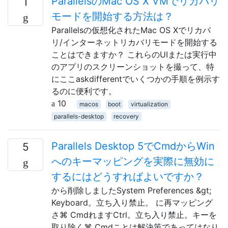
ParallelsのMac OS X VMでリカバリ
1
モードを開始する方法は？
Parallelsの仮想化されたMac OS Xでリカバ
リ/インターネットリカバリモードを開始する
ことはできますか？ これらのUIまたは実行中
のアプリのスクリーンショットを撮って、特
にここaskdifferentでいくつかの手順を例示す
るのに便利です。
10
macos
boot
virtualization
parallels-desktop
recovery
Parallels Desktop 5でCmdからWin
5
へのキーマッピングを実際に無効に
するにはどうすればよいですか？
から削除しましたSystem Preferences &gt;
Keyboard。立ち入り禁止。 に再マッピング
さ⌘ CmdれますCtrl。立ち入り禁止。キーを
取り除く⌘ Cmdことは解決策であってはなり