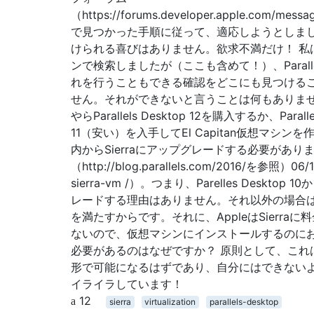
（https://forums.developer.apple.com/mess
で見つかった手順に従って、適応しようとしま
けられる喜びはありません。欲求不満だけ！ 私
ンで検索しましたが（ここも含めて！）、Parallel
れを行うこともできる確認をどこにも見つける
せん。それができないと言うことは何もありませ
やらParallels Desktop 12を購入するか、Parallel
11（安い）を入手してEl Capitan仮想マシンを
内からSierraにアップグレードする必要があり
（http://blog.parallels.com/2016/を参照）06/1
sierra-vm /）。つまり、Parelles Desktop 
レードする理由はありません。それ以外の場合
を満たすからです。それに、AppleはSierraに
ないので、仮想マシンにインストールするのに
必要があるのはなぜですか？ 原則として、これ
形で可能になるはずであり、自分にはできない
イライラしています！
12
sierra
virtualization
parallels-desktop