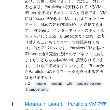
あり、完全に接続できます。 ただし、外にい
るときは、Parallels内で実行されているVMに
iPhoneを接続するメカニズムが必要です。VM
には10.xxx IPがあり、Mac（およびインター
ネット、Macの共有内部接続）と通信できま
す。iPhoneは、インターネットへのホットス
ポットとしてUSB（BluetoothまたはWiFiに切
り替えることもできます）で接続されてお
り、IPは172.20.xxです。Parallels VMと私の
iPhoneは通常完全に別々のサブネットにあり
ますが、どちらも私のMacに接続されていま
す。これらの接続をブリッジして、iPhoneか
らParallelsへのトラフィックを許可する方法
はありますか？
2
iphone
network
wifi
parallels-desktop
internet-sharing
Mountain Lionは、Parallels VMで使
1