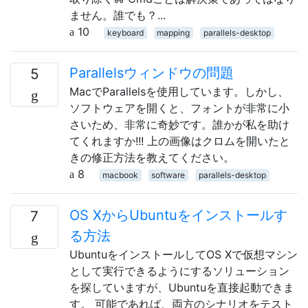
ません。誰でも？...
10
keyboard
mapping
parallels-desktop
Parallelsウィンドウの問題
5
MacでParallelsを使用しています。しかし、
ソフトウェアを開くと、フォントが非常に小
さいため、非常に奇妙です。誰かが私を助け
てくれますか!!! 上の画像はクロムを開いたと
きの修正方法を教えてください。
8
macbook
software
parallels-desktop
OS XからUbuntuをインストールす
7
る方法
UbuntuをインストールしてOS Xで仮想マシン
として実行できるようにするソリューション
を探していますが、Ubuntuを直接起動できま
す。 可能であれば、両方のシナリオをテスト