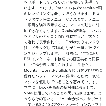
をサポートしていないことを知って失望して
います。 つまり、Parallels内のYosemiteの画
面レンダリングは著しく遅くなります。ドロ
ップダウン時にメニューが遅れます。メニュ
ー項目を強調表示すると、マウスの動きに対
応できなくなります。Dockの倍率は、マウス
をアプリのアイコン間で移動すると、大きく
て遅れて表示されます。Finderのウィンドウ
は、ドラッグして移動しながら一度に1〜2イ
ンチジャンプします。一般的に、非常に遅い
DSLインターネット接続での画面共有と同様
に、遅延が遅く感じられます。 対照的に、
Mountain LionはParallels 9および10で非常に
優れたパフォーマンスを発揮するため、仮想
マシンを使用していることを忘れています。
本当に！Dockを画面の反対側に設定して、
VMを使用していることを思い出させます。ど
うやらその違いは、「Appleが公式にサポート
している2D / 3Dアクセラレーションのソフト