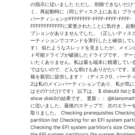
の指示に従いました ただし、削除できないだけ
く、再起動時に（同じディスク上にある）プラ
パーティションがFFFFFFFF-FFFF-FFFF-FFFF-
FFFFFFFFFFFFに変更されたことに気付き、起
プションがありませんでした。（正しいディス
ーティションでコマンドを実行したと確信して
す） 似たようなスレッドを見ましたが、メイン
ト可能ドライブが破損したドライブです。 デー
いたくありません。私は最も端末に精通してい
ではないので、どんな助けもありがたいです。
報を親切に提供します！ （ディスク0、パーテ
2は私のメインパーティションであり、私が気に
はその1つだけです） 以下は、 $ diskutil listと$ g
show disk0の結果です。 更新：： @klanoma
に従いました。最後のステップで、次のエラー
取りました。 Checking prerequisites Checking
partition list Checking for an EFI system parti
Checking the EFI system partition's size Che
the EFI system partition's file system Proble