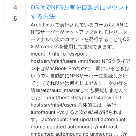
OS XでNFS共有を自動的にマウント
4
する方法
Arch Linuxで実行されているローカルLANに
NFSサーバーがセットアップされており、タ
ーミナルで次のコマンドを発行することでOS
X Mavericksを使用して接続できます。
mount -t nfs -o resvport
host:/srv/nfs4/users /mnt/host NFSクライア
ントはMacBook Proなので、家にいるときは
いつでも自動的にNFSサーバーに接続したい
です（それ以外は何もしません）。次の行を
追加/etc/auto_masterしても機能しませんで
した。 /mnt/host -fstype=nfs4,resvport
host:/srv/nfs4/users 具体的には、実行
automount -vcすると次の結果が得られま
す。 automount: /net updated automount:
/home updated automount: /mnt/host
nmounted automount: no unmounts ...しか