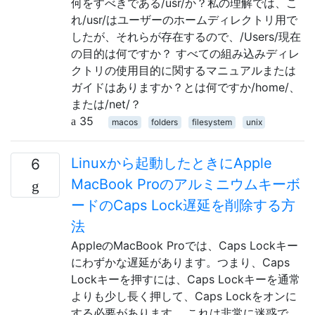
何をすべきである/usr/か？私の理解では、こ
れ/usr/はユーザーのホームディレクトリ用で
したが、それらが存在するので、/Users/現在
の目的は何ですか？ すべての組み込みディレ
クトリの使用目的に関するマニュアルまたは
ガイドはありますか？とは何ですか/home/、
または/net/？
35
macos
folders
filesystem
unix
Linuxから起動したときにApple
6
MacBook Proのアルミニウムキーボ
ードのCaps Lock遅延を削除する方
法
AppleのMacBook Proでは、Caps Lockキー
にわずかな遅延があります。つまり、Caps
Lockキーを押すには、Caps Lockキーを通常
よりも少し長く押して、Caps Lockをオンに
する必要があります。 これは非常に迷惑で