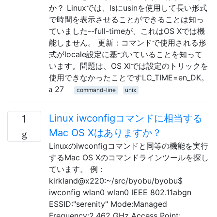
か？ Linuxでは、lsにusinを使用して長い形式
で時間を表示させることができることは知っ
ていました--full-timeが、これはOS Xでは機
能しません。 更新：コマンドで使用される形
式がlocale設定に基づいていることを知って
います。問題は、OS XIでは設定のトリックを
使用できなかったことですLC_TIME=en_DK。
27
command-line
unix
Linux iwconfigコマンドに相当する
1
Mac OS Xはありますか？
Linuxのiwconfigコマンドと同等の機能を実行
するMac OS Xのコマンドラインツールを探し
ています。 例：
kirkland@x220:~/src/byobu/byobu$
iwconfig wlan0 wlan0 IEEE 802.11abgn
ESSID:"serenity" Mode:Managed
Frequency:2.462 GHz Access Point: