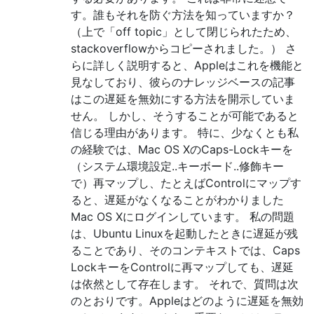
す。誰もそれを防ぐ方法を知っていますか？
（上で「off topic」として閉じられたため、
stackoverflowからコピーされました。） さ
らに詳しく説明すると、Appleはこれを機能と
見なしており、彼らのナレッジベースの記事
はこの遅延を無効にする方法を開示していま
せん。 しかし、そうすることが可能であると
信じる理由があります。 特に、少なくとも私
の経験では、Mac OS XのCaps-Lockキーを
（システム環境設定..キーボード..修飾キー
で）再マップし、たとえばControlにマップす
ると、遅延がなくなることがわかりました
Mac OS Xにログインしています。 私の問題
は、Ubuntu Linuxを起動したときに遅延が残
ることであり、そのコンテキストでは、Caps
LockキーをControlに再マップしても、遅延
は依然として存在します。 それで、質問は次
のとおりです。Appleはどのように遅延を無効