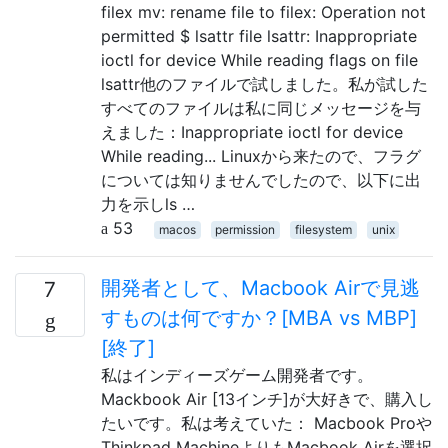
filex mv: rename file to filex: Operation not
permitted $ lsattr file lsattr: Inappropriate
ioctl for device While reading flags on file
lsattr他のファイルで試しました。私が試した
すべてのファイルは私に同じメッセージを与
えました：Inappropriate ioctl for device
While reading... Linuxから来たので、フラグ
については知りませんでしたので、以下に出
力を示しls …
53
macos
permission
filesystem
unix
開発者として、Macbook Airで見逃
7
すものは何ですか？[MBA vs MBP]
[終了]
私はインディーズゲーム開発者です。
Mackbook Air [13インチ]が大好きで、購入し
たいです。私は考えていた： Macbook Proや
Thinkpad MachineよりもMacbook Airを選択