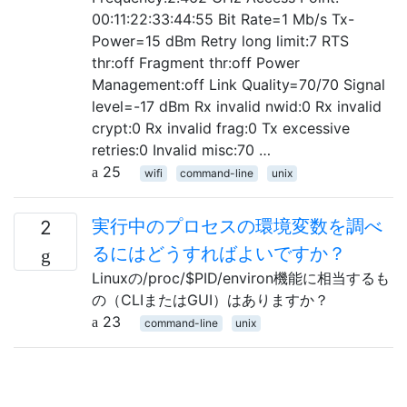
00:11:22:33:44:55 Bit Rate=1 Mb/s Tx-
Power=15 dBm Retry long limit:7 RTS
thr:off Fragment thr:off Power
Management:off Link Quality=70/70 Signal
level=-17 dBm Rx invalid nwid:0 Rx invalid
crypt:0 Rx invalid frag:0 Tx excessive
retries:0 Invalid misc:70 …
25
wifi
command-line
unix
実行中のプロセスの環境変数を調べ
2
るにはどうすればよいですか？
Linuxの/proc/$PID/environ機能に相当するも
の（CLIまたはGUI）はありますか？
23
command-line
unix