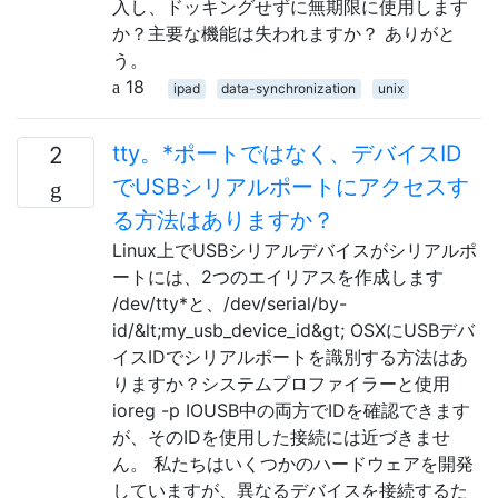
入し、ドッキングせずに無期限に使用します
か？主要な機能は失われますか？ ありがと
う。
18
ipad
data-synchronization
unix
tty。*ポートではなく、デバイスID
2
でUSBシリアルポートにアクセスす
る方法はありますか？
Linux上でUSBシリアルデバイスがシリアルポ
ートには、2つのエイリアスを作成します
/dev/tty*と、/dev/serial/by-
id/&lt;my_usb_device_id&gt; OSXにUSBデバ
イスIDでシリアルポートを識別する方法はあ
りますか？システムプロファイラーと使用
ioreg -p IOUSB中の両方でIDを確認できます
が、そのIDを使用した接続には近づきませ
ん。 私たちはいくつかのハードウェアを開発
していますが、異なるデバイスを接続するた