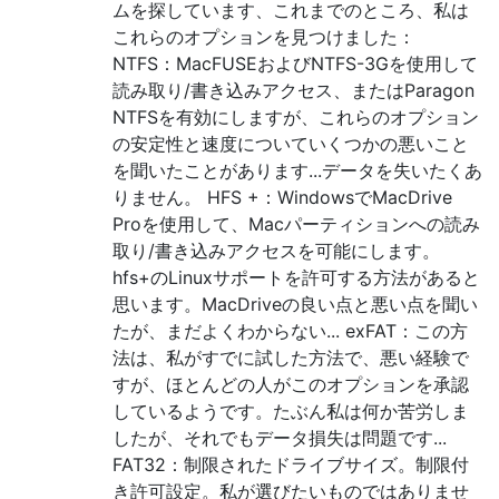
ムを探しています、これまでのところ、私は
これらのオプションを見つけました：
NTFS：MacFUSEおよびNTFS-3Gを使用して
読み取り/書き込みアクセス、またはParagon
NTFSを有効にしますが、これらのオプション
の安定性と速度についていくつかの悪いこと
を聞いたことがあります...データを失いたくあ
りません。 HFS +：WindowsでMacDrive
Proを使用して、Macパーティションへの読み
取り/書き込みアクセスを可能にします。
hfs+のLinuxサポートを許可する方法があると
思います。MacDriveの良い点と悪い点を聞い
たが、まだよくわからない... exFAT：この方
法は、私がすでに試した方法で、悪い経験で
すが、ほとんどの人がこのオプションを承認
しているようです。たぶん私は何か苦労しま
したが、それでもデータ損失は問題です...
FAT32：制限されたドライブサイズ。制限付
き許可設定。私が選びたいものではありませ