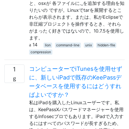
と、osxが 各ファイルに._を追加する理由を知
りたいの ですが。Linuxでtarを展開するとこ
れらが表示されます。または、私がEclipseで
非圧縮プロジェクトを操作するとき、それら
がまったく好きではないので。10.7.5を使用し
ます。
14
lion
command-line
unix
hidden-file
compression
コンピューターでiTunesを使用せず
1
に、新しいiPadで既存のKeePassデ
ータベースを使用するにはどうすれ
ばよいですか？
私はiPadを購入したLinuxユーザーです。私
は、KeePassXパスワードマネージャーを使用
するInfosecプロでもあります。iPadで入力す
るにはすべてのパスワードが長すぎるため、