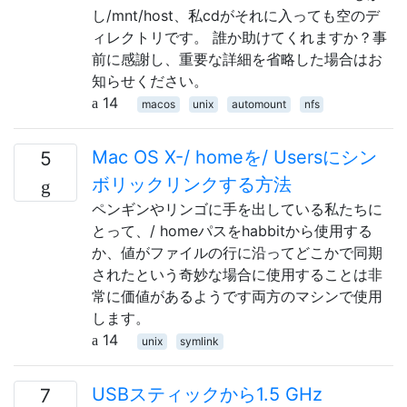
し/mnt/host、私cdがそれに入っても空のデ
ィレクトリです。 誰か助けてくれますか？事
前に感謝し、重要な詳細を省略した場合はお
知らせください。
14
macos
unix
automount
nfs
Mac OS X-/ homeを/ Usersにシン
5
ボリックリンクする方法
ペンギンやリンゴに手を出している私たちに
とって、/ homeパスをhabbitから使用する
か、値がファイルの行に沿ってどこかで同期
されたという奇妙な場合に使用することは非
常に価値があるようです両方のマシンで使用
します。
14
unix
symlink
USBスティックから1.5 GHz
7