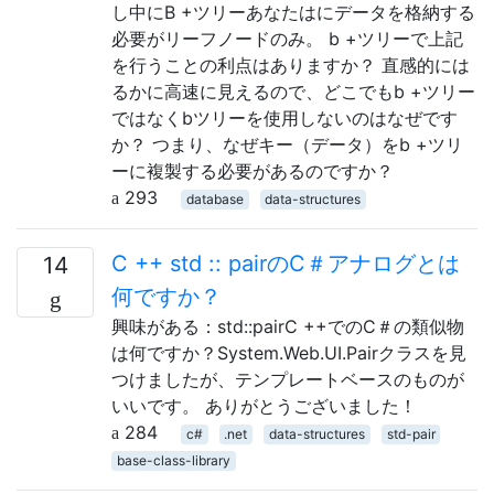
し中にB +ツリーあなたはにデータを格納する
必要がリーフノードのみ。 b +ツリーで上記
を行うことの利点はありますか？ 直感的には
るかに高速に見えるので、どこでもb +ツリー
ではなくbツリーを使用しないのはなぜです
か？ つまり、なぜキー（データ）をb +ツリ
ーに複製する必要があるのですか？
293
database
data-structures
C ++ std :: pairのC＃アナログとは
14
何ですか？
興味がある：std::pairC ++でのC＃の類似物
は何ですか？System.Web.UI.Pairクラスを見
つけましたが、テンプレートベースのものが
いいです。 ありがとうございました！
284
c#
.net
data-structures
std-pair
base-class-library