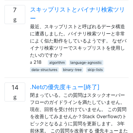
スキップリストとバイナリ検索ツリ
7
ー
最近、スキップリストと呼ばれるデータ構造
に遭遇しました。バイナリ検索ツリーと非常
によく似た動作をしているようです。 なぜバ
イナリ検索ツリーでスキップリストを使用し
たいのですか？
218
algorithm
language-agnostic
data-structures
binary-tree
skip-lists
.Netの優先度キュー[終了]
14
閉まっている。この質問はスタックオーバー
フローのガイドラインを満たしていません。
現在、回答を受け付けていません。 この質問
を改善してみませんか？Stack Overflowのト
ピックとなるように質問を更新します。 3年
前休業。 この質問を改善する 優先キューまた