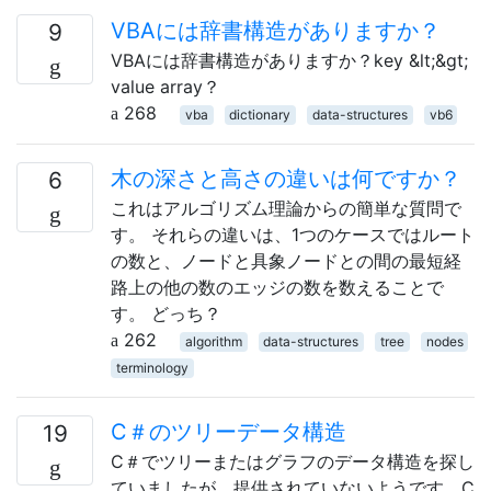
VBAには辞書構造がありますか？
9
VBAには辞書構造がありますか？key &lt;&gt;
value array？
268
vba
dictionary
data-structures
vb6
木の深さと高さの違いは何ですか？
6
これはアルゴリズム理論からの簡単な質問で
す。 それらの違いは、1つのケースではルート
の数と、ノードと具象ノードとの間の最短経
路上の他の数のエッジの数を数えることで
す。 どっち？
262
algorithm
data-structures
tree
nodes
terminology
C＃のツリーデータ構造
19
C＃でツリーまたはグラフのデータ構造を探し
ていましたが、提供されていないようです。C