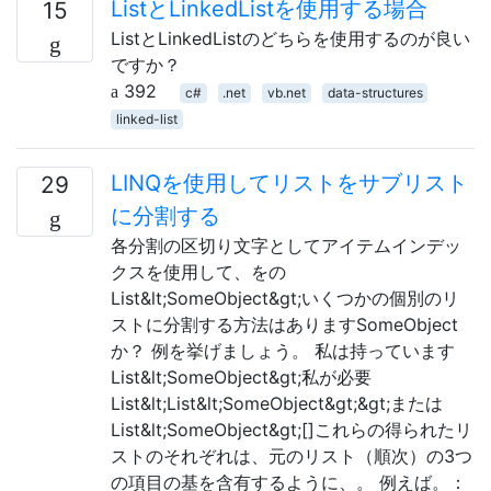
ListとLinkedListを使用する場合
15
ListとLinkedListのどちらを使用するのが良い
ですか？
392
c#
.net
vb.net
data-structures
linked-list
LINQを使用してリストをサブリスト
29
に分割する
各分割の区切り文字としてアイテムインデッ
クスを使用して、をの
List&lt;SomeObject&gt;いくつかの個別のリ
ストに分割する方法はありますSomeObject
か？ 例を挙げましょう。 私は持っています
List&lt;SomeObject&gt;私が必要
List&lt;List&lt;SomeObject&gt;&gt;または
List&lt;SomeObject&gt;[]これらの得られたリ
ストのそれぞれは、元のリスト（順次）の3つ
の項目の基を含有するように、。 例えば。：