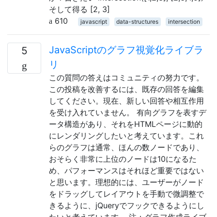
そして得る [2, 3]
610
javascript
data-structures
intersection
JavaScriptのグラフ視覚化ライブラ
5
リ
この質問の答えはコミュニティの努力です。
この投稿を改善するには、既存の回答を編集
してください。現在、新しい回答や相互作用
を受け入れていません。 有向グラフを表すデ
ータ構造があり、それをHTMLページに動的
にレンダリングしたいと考えています。これ
らのグラフは通常、ほんの数ノードであり、
おそらく非常に上位のノードは10になるた
め、パフォーマンスはそれほど重要ではない
と思います。理想的には、ユーザーがノード
をドラッグしてレイアウトを手動で微調整で
きるように、jQueryでフックできるようにし
たいと考えています。 注：グラフ作成ライブ