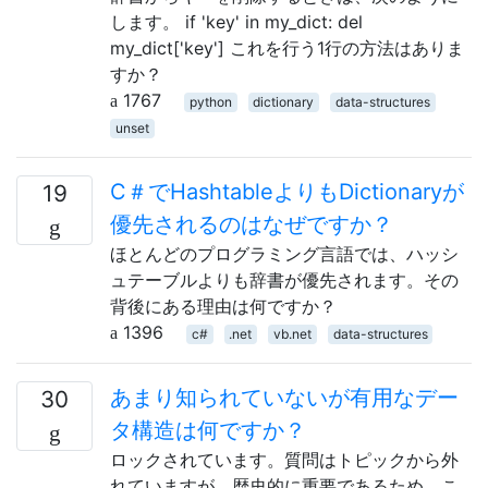
します。 if 'key' in my_dict: del
my_dict['key'] これを行う1行の方法はありま
すか？
1767
python
dictionary
data-structures
unset
C＃でHashtableよりもDictionaryが
19
優先されるのはなぜですか？
ほとんどのプログラミング言語では、ハッシ
ュテーブルよりも辞書が優先されます。その
背後にある理由は何ですか？
1396
c#
.net
vb.net
data-structures
あまり知られていないが有用なデー
30
タ構造は何ですか？
ロックされています。質問はトピックから外
れていますが、歴史的に重要であるため、こ