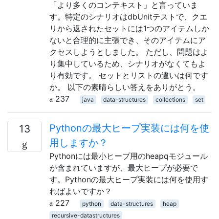
「より多くのコンテキスト」と言っていま
す。特定のシナリオはdbUnitテストで、クエ
リから返されたセットには1つのアイテムしか
ないと合理的に主張でき、そのアイテムにア
クセスしようとしました。 ただし、問題はよ
り集中しているため、シナリオがなくてもよ
り有効です。 セットとリストの違いは何です
か。 以下の素晴らしい答えをありがとう。
237
java
data-structures
collections
set
Pythonの最大ヒープ実装には何を使
13
用しますか？
Pythonには最小ヒープ用のheapqモジュール
が含まれていますが、最大ヒープが必要で
す。Pythonの最大ヒープ実装には何を使用す
ればよいですか？
227
python
data-structures
heap
recursive-datastructures