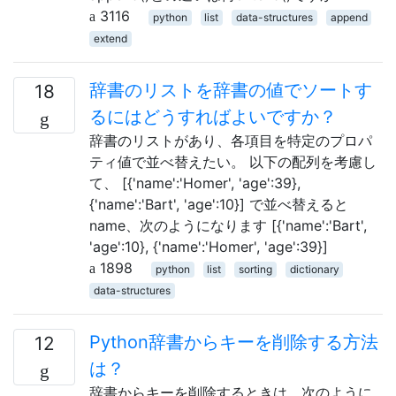
3116
python
list
data-structures
append
extend
辞書のリストを辞書の値でソートす
18
るにはどうすればよいですか？
辞書のリストがあり、各項目を特定のプロパ
ティ値で並べ替えたい。 以下の配列を考慮し
て、 [{'name':'Homer', 'age':39},
{'name':'Bart', 'age':10}] で並べ替えると
name、次のようになります [{'name':'Bart',
'age':10}, {'name':'Homer', 'age':39}]
1898
python
list
sorting
dictionary
data-structures
Python辞書からキーを削除する方法
12
は？
辞書からキーを削除するときは、次のように