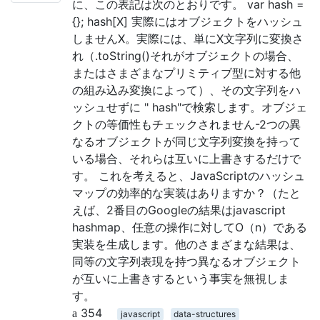
に、この表記は次のとおりです。 var hash =
{}; hash[X] 実際にはオブジェクトをハッシュ
しませんX。実際には、単にX文字列に変換さ
れ（.toString()それがオブジェクトの場合、
またはさまざまなプリミティブ型に対する他
の組み込み変換によって）、その文字列をハ
ッシュせずに " hash"で検索します。オブジェ
クトの等価性もチェックされません-2つの異
なるオブジェクトが同じ文字列変換を持って
いる場合、それらは互いに上書きするだけで
す。 これを考えると、JavaScriptのハッシュ
マップの効率的な実装はありますか？（たと
えば、2番目のGoogleの結果はjavascript
hashmap、任意の操作に対してO（n）である
実装を生成します。他のさまざまな結果は、
同等の文字列表現を持つ異なるオブジェクト
が互いに上書きするという事実を無視しま
す。
354
javascript
data-structures