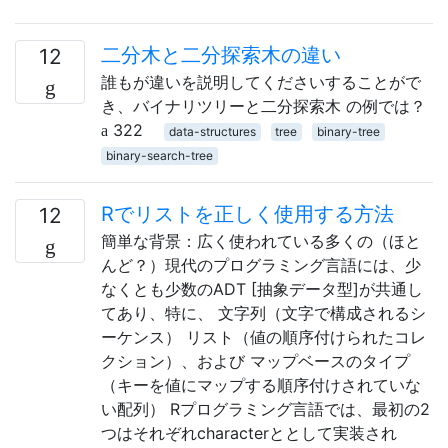
二分木と二分探索木の違い
12
誰もが違いを説明してくださいすることがで
き、バイナリツリーと二分探索木 の例では？
322
data-structures
tree
binary-tree
binary-search-tree
Rでリストを正しく使用する方法
12
簡単な背景：広く使われている多くの（ほと
んど？）現代のプログラミング言語には、少
なくとも少数のADT [抽象データ型]が共通し
てあり、特に、 文字列（文字で構成されるシ
ーケンス） リスト（値の順序付けられたコレ
クション）、および マップベースのタイプ
（キーを値にマップする順序付けされていな
い配列） Rプログラミング言語では、最初の2
つはそれぞれcharacterととして実装され