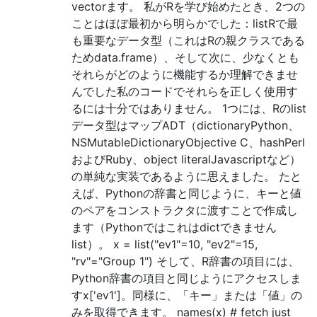
vectorます。 私がRを学び始めたとき、2つの
ことはほぼ最初から明らかでした：listRで最
も重要なデータ型（これはRの親クラスである
ためdata.frame）、そして次に、少なくとも
それらがどのように機能するか理解できませ
んでした私のコードでそれらを正しく使用す
るには十分ではありません。 1つには、Rのlist
データ型はマップADT（dictionaryPython、
NSMutableDictionaryObjective C、hashPerl
およびRuby、object literalJavascriptなど）
の単純な実装であるように思えました。 たと
えば、Pythonの辞書と同じように、キーと値
のペアをコンストラクタに渡すことで作成し
ます（Pythonではこれはdictできません
list）。 x = list("ev1"=10, "ev2"=15,
"rv"="Group 1") そして、R辞書の項目には、
Python辞書の項目と同じようにアクセスしま
すx['ev1']。同様に、「キー」または「値」の
みを取得できます。 names(x) # fetch just