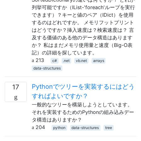
列挙可能ですか（IList-'foreach'ループを実行
できます）？キーと値のペア（IDict）を使用
するのはどれですか。 メモリフットプリント
はどうですか？挿入速度は？検索速度は？ 言
及する価値のある他のデータ構造はあります
か？ 私はまだメモリ使用量と速度（Big-O表
記）の詳細を探しています。
213
c#
.net
vb.net
arrays
data-structures
Pythonでツリーを実装するにはどう
17
すればよいですか？
一般的なツリーを構築しようとしています。
それを実装するためのPythonの組み込みデー
タ構造はありますか？
204
python
data-structures
tree