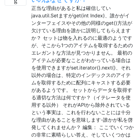
正当な理由があると私は確信してい
java.util.Setますがget(int Index)、誰かがイ
ンターフェイスやその他の同様のget()方法が
欠けている理由を誰かに説明してもらえます
か？ セットは物を入れるのに最適のようです
が、そこから1つのアイテムを取得するための
エレガントな方法が見つかりません。 最初の
アイテムが必要なことがわかっている場合は
を使用できますがset.iterator().next()、それ
以外の場合は、特定のインデックスのアイテ
ムを取得するために配列にキャストする必要
があるようです。 セットからデータを取得す
る適切な方法は何ですか？（イテレータを使
用する以外） それがAPIから除外されている
という事実は、これを行わないことには十分
な理由があることを意味します-誰かが私を啓
発してくれませんか？ 編集： ここでいくつか
の非常に素晴らしい答え、そしていくつかは