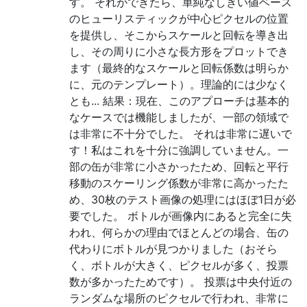
す。 それができたら、単純なしきい値ベース
のヒューリスティックが中心ピクセルの位置
を提供し、そこからスケールと回転を導き出
し、その周りに小さな長方形をプロットでき
ます（最終的なスケールと回転係数は明らか
に、元のテンプレート）。理論的には少なく
とも... 結果：現在、このアプローチは基本的
なケースでは機能しましたが、一部の領域で
は非常に不十分でした。 それは非常に遅いで
す！私はこれを十分に強調していません。一
部の缶が非常に小さかったため、回転と平行
移動のスケーリング係数が非常に高かったた
め、30枚のテスト画像の処理にはほぼ1日が必
要でした。 ボトルが画像内にあると完全に失
われ、何らかの理由でほとんどの場合、缶の
代わりにボトルが見つかりました（おそら
く、ボトルが大きく、ピクセルが多く、投票
数が多かったためです）。 投票は中央付近の
ランダムな場所のピクセルで行われ、非常に