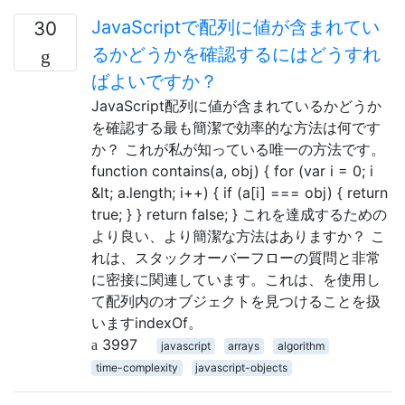
JavaScriptで配列に値が含まれてい
30
るかどうかを確認するにはどうすれ
ばよいですか？
JavaScript配列に値が含まれているかどうか
を確認する最も簡潔で効率的な方法は何です
か？ これが私が知っている唯一の方法です。
function contains(a, obj) { for (var i = 0; i
&lt; a.length; i++) { if (a[i] === obj) { return
true; } } return false; } これを達成するための
より良い、より簡潔な方法はありますか？ こ
れは、スタックオーバーフローの質問と非常
に密接に関連しています。これは、を使用し
て配列内のオブジェクトを見つけることを扱
いますindexOf。
3997
javascript
arrays
algorithm
time-complexity
javascript-objects