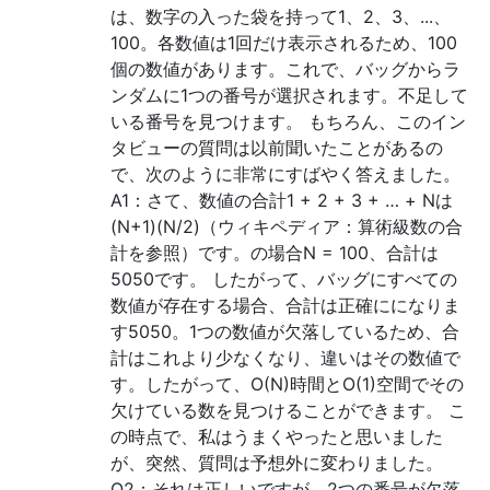
は、数字の入った袋を持って1、2、3、...、
100。各数値は1回だけ表示されるため、100
個の数値があります。これで、バッグからラ
ンダムに1つの番号が選択されます。不足して
いる番号を見つけます。 もちろん、このイン
タビューの質問は以前聞いたことがあるの
で、次のように非常にすばやく答えました。
A1：さて、数値の合計1 + 2 + 3 + … + Nは
(N+1)(N/2)（ウィキペディア：算術級数の合
計を参照）です。の場合N = 100、合計は
5050です。 したがって、バッグにすべての
数値が存在する場合、合計は正確にになりま
す5050。1つの数値が欠落しているため、合
計はこれより少なくなり、違いはその数値で
す。したがって、O(N)時間とO(1)空間でその
欠けている数を見つけることができます。 こ
の時点で、私はうまくやったと思いました
が、突然、質問は予想外に変わりました。
Q2：それは正しいですが、2つの番号が欠落