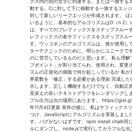
クス内の別の文字に到達する、または一致する
動する。Cに対して下に移動する一致するエッジ
対して新しいリーフエッジが作成されます。 ほ
いるように、基本的なアルゴリズムはO（n 2
は、すべてのプレフィックスをステップスルー
レフィックスの各サフィックスをステップスル
す。ウッコネンのアルゴリズムは、彼が使用し
ターテクニックのために、明らかにユニークで
のに苦労しているものだと思います。 私も理解
ブポイント」が割り当てられ、使用され、変更さ
ズムの正規化の側面で何が起こっているか 私が
界変数を「修正」する必要がある理由 完成した
示します。正しく機能するだけでなく、自動正
見栄えの良いテキストグラフをレンダリングし
プル出力は次の場所にあります。 https://gist.gith
年11月4日更新 長年の後に、私はサフィックス
つけ、JavaScriptにアルゴリズムを実装しま
す。バグがないはずです。npm install chal
ルにダンプし、node.jsで実行してカラフルな出