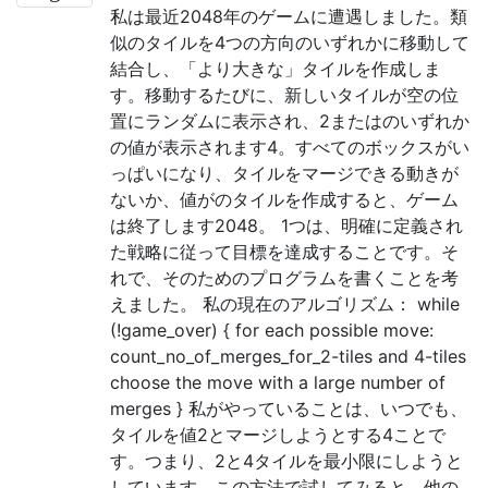
私は最近2048年のゲームに遭遇しました。類
似のタイルを4つの方向のいずれかに移動して
結合し、「より大きな」タイルを作成しま
す。移動するたびに、新しいタイルが空の位
置にランダムに表示され、2またはのいずれか
の値が表示されます4。すべてのボックスがい
っぱいになり、タイルをマージできる動きが
ないか、値がのタイルを作成すると、ゲーム
は終了します2048。 1つは、明確に定義され
た戦略に従って目標を達成することです。そ
れで、そのためのプログラムを書くことを考
えました。 私の現在のアルゴリズム： while
(!game_over) { for each possible move:
count_no_of_merges_for_2-tiles and 4-tiles
choose the move with a large number of
merges } 私がやっていることは、いつでも、
タイルを値2とマージしようとする4ことで
す。つまり、2と4タイルを最小限にしようと
しています。この方法で試してみると、他の