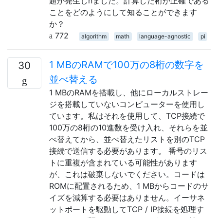
題が発生しnました。計算した桁が正確である
ことをどのようにして知ることができます
か？
772
algorithm
math
language-agnostic
pi
1 MBのRAMで100万の8桁の数字を
30
並べ替える
1 MBのRAMを搭載し、他にローカルストレー
ジを搭載していないコンピューターを使用し
ています。私はそれを使用して、TCP接続で
100万の8桁の10進数を受け入れ、それらを並
べ替えてから、並べ替えたリストを別のTCP
接続で送信する必要があります。 番号のリス
トに重複が含まれている可能性があります
が、これは破棄しないでください。コードは
ROMに配置されるため、1 MBからコードのサ
イズを減算する必要はありません。イーサネ
ットポートを駆動してTCP / IP接続を処理す