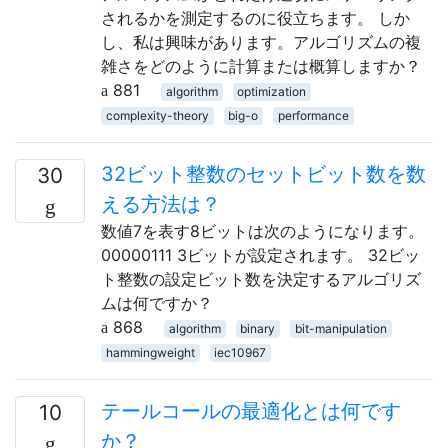
されるかを測定するのに役立ちます。 しか
し、私は興味があります。アルゴリズムの複
雑さをどのように計算または概算しますか？
881
algorithm
optimization
complexity-theory
big-o
performance
32ビット整数のセットビット数を数
30
える方法は？
数値7を表す8ビットは次のようになります。
00000111 3ビットが設定されます。 32ビッ
ト整数の設定ビット数を決定するアルゴリズ
ムは何ですか？
868
algorithm
binary
bit-manipulation
hammingweight
iec10967
テールコールの最適化とは何です
10
か？