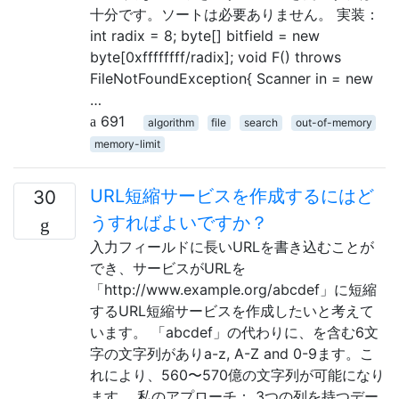
十分です。ソートは必要ありません。 実装：
int radix = 8; byte[] bitfield = new
byte[0xffffffff/radix]; void F() throws
FileNotFoundException{ Scanner in = new
…
691
algorithm
file
search
out-of-memory
memory-limit
URL短縮サービスを作成するにはど
30
うすればよいですか？
入力フィールドに長いURLを書き込むことが
でき、サービスがURLを
「http://www.example.org/abcdef」に短縮
するURL短縮サービスを作成したいと考えて
います。 「abcdef」の代わりに、を含む6文
字の文字列がありa-z, A-Z and 0-9ます。こ
れにより、560〜570億の文字列が可能になり
ます。 私のアプローチ： 3つの列を持つデー