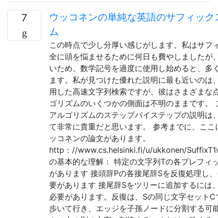
ウッコネンの単純な英語のサフィック
7
ム
この時点で少し分厚い感じがします。私はサフ
全に頭を悩ませるために何日も費やしましたが
いため、数学記号を過度に使用し始めると、多
ます。私が見つけた優れた説明に最も近いのは
用した高速文字列検索ですが、彼はさまざまな
ゴリズムのいくつかの側面は不明のままです。 このSt
アルゴリズムのステップバイステップの説明は
て非常に貴重だと思います。 参考までに、ここ
ッコネンの論文があります。
http：//www.cs.helsinki.fi/u/ukkonen/Suff
の基本的な理解： 特定の文字列Tの各プレフィ
があります 接頭辞Pの各接尾辞Sを反復処理し
要があります 接尾辞Sをツリーに追加するには
必要があります。反復は、Sの同じ文字セットC
歩いて行き、エッジを子孫ノードに分割する可