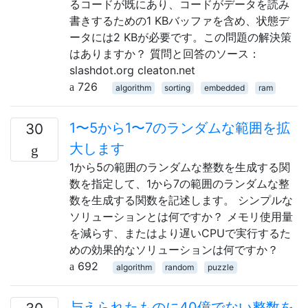
るコードが既にあり、コードがデータを読み
書きするための1 KBバッファを含め、状態デ
ータには2 KBが必要です。この問題の解決策
はありますか？ 質問と回答のソース：
slashdot.org cleaton.net
726
algorithm
sorting
embedded
ram
1〜5から1〜7のランダムな範囲を拡
30
大します
1から5の範囲のランダムな整数を生成する関
数を指定して、1から7の範囲のランダムな整
数を生成する関数を記述します。 シンプルな
ソリューションとは何ですか？ メモリ使用量
を減らす、またはより遅いCPUで実行するた
めの効果的なソリューションは何ですか？
692
algorithm
random
puzzle
与えられたものに40億でない整数を