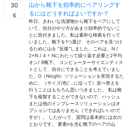
山から靴下を効率的にペアリングす
30
るにはどうすればよいですか？
昨日、きれいな洗濯物から靴下をペアにして
いて、自分のやり方があまり効率的でないこ
とに気付きました。私は素朴な検索を行って
いました。靴下を1つ選び、そのペアを見つけ
るために山を "反復"しました。これは、N /
2×N / 4 = Nにわたって繰り返す必要と2平均
オン/ 8靴下。 コンピューターサイエンティス
トとして、自分にできることを考えていまし
た。O（NlogN）ソリューションを実現するた
めに、（サイズ/色/ ...に従って）並べ替えを
行うことはもちろん思いつきました。 私は靴
下を複製することができないので、ハッシュ
または他のインプレースソリューションはオ
プションではありません（できればいいので
すが）。 したがって、質問は基本的には次の
とおりです。 要素nを含む靴下のペアの山