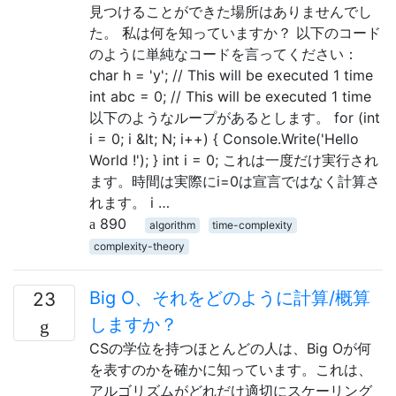
見つけることができた場所はありませんでし
た。 私は何を知っていますか？ 以下のコード
のように単純なコードを言ってください：
char h = 'y'; // This will be executed 1 time
int abc = 0; // This will be executed 1 time
以下のようなループがあるとします。 for (int
i = 0; i &lt; N; i++) { Console.Write('Hello
World !'); } int i = 0; これは一度だけ実行され
ます。時間は実際にi=0は宣言ではなく計算さ
れます。 i …
890
algorithm
time-complexity
complexity-theory
Big O、それをどのように計算/概算
23
しますか？
CSの学位を持つほとんどの人は、Big Oが何
を表すのかを確かに知っています。これは、
アルゴリズムがどれだけ適切にスケーリング