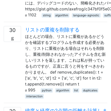
には、デバッグコードのない、簡略化されたバ
https://gist.github.com/axefrog/c347bf0f5
1102
string
algorithm
language-agnostic
suffi
リストの重複を削除する
30
ほとんどの場合、リストに重複があるかどう
かを確認するプログラムを作成する必要があ
り、リストに重複がある場合はそれらを削除
し、重複/削除されなかったアイテムを含む新
しいリストを返します。これは私が持ってい
るものですが、正直に言うと何をすべきかわ
かりません。 def remove_duplicates(): t =
['a', 'b', 'c', 'd'] t2 = ['a', 'c', 'd'] for t in t2:
t.append(t.remove()) return t
995
python
algorithm
list
duplicates
intersection
緯度と経度の2点間の距離を計算しま