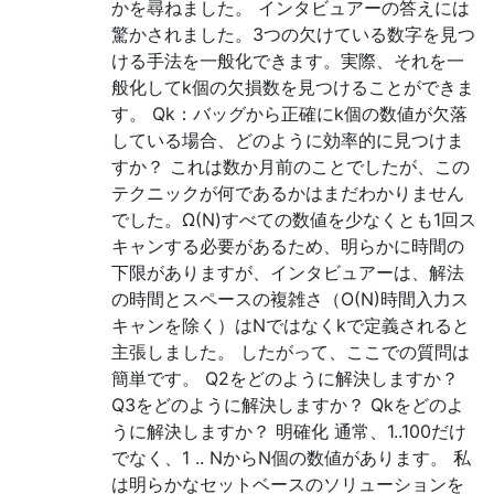
かを尋ねました。 インタビュアーの答えには
驚かされました。3つの欠けている数字を見つ
ける手法を一般化できます。実際、それを一
般化してk個の欠損数を見つけることができま
す。 Qk：バッグから正確にk個の数値が欠落
している場合、どのように効率的に見つけま
すか？ これは数か月前のことでしたが、この
テクニックが何であるかはまだわかりません
でした。Ω(N)すべての数値を少なくとも1回ス
キャンする必要があるため、明らかに時間の
下限がありますが、インタビュアーは、解法
の時間とスペースの複雑さ（O(N)時間入力ス
キャンを除く）はNではなくkで定義されると
主張しました。 したがって、ここでの質問は
簡単です。 Q2をどのように解決しますか？
Q3をどのように解決しますか？ Qkをどのよ
うに解決しますか？ 明確化 通常、1..100だけ
でなく、1 .. NからN個の数値があります。 私
は明らかなセットベースのソリューションを