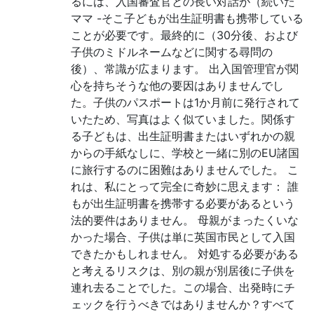
るには、入国審査官との長い対話が（続いた
ママ -そこ子どもが出生証明書も携帯している
ことが必要です。最終的に（30分後、および
子供のミドルネームなどに関する尋問の
後）、常識が広まります。 出入国管理官が関
心を持ちそうな他の要因はありませんでし
た。子供のパスポートは1か月前に発行されて
いたため、写真はよく似ていました。関係す
る子どもは、出生証明書またはいずれかの親
からの手紙なしに、学校と一緒に別のEU諸国
に旅行するのに困難はありませんでした。 こ
れは、私にとって完全に奇妙に思えます： 誰
もが出生証明書を携帯する必要があるという
法的要件はありません。 母親がまったくいな
かった場合、子供は単に英国市民として入国
できたかもしれません。 対処する必要がある
と考えるリスクは、別の親が別居後に子供を
連れ去ることでした。この場合、出発時にチ
ェックを行うべきではありませんか？すべて