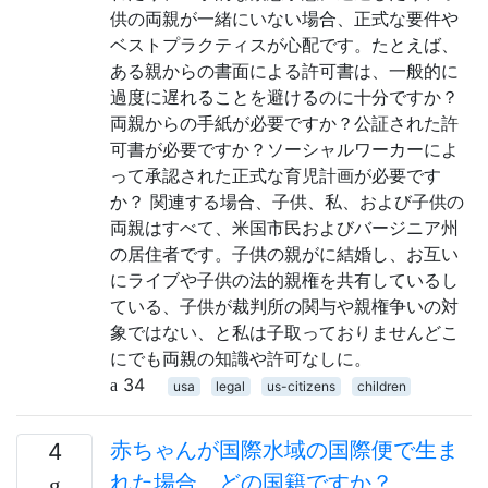
供の両親が一緒にいない場合、正式な要件や
ベストプラクティスが心配です。たとえば、
ある親からの書面による許可書は、一般的に
過度に遅れることを避けるのに十分ですか？
両親からの手紙が必要ですか？公証された許
可書が必要ですか？ソーシャルワーカーによ
って承認された正式な育児計画が必要です
か？ 関連する場合、子供、私、および子供の
両親はすべて、米国市民およびバージニア州
の居住者です。子供の親がに結婚し、お互い
にライブや子供の法的親権を共有しているし
ている、子供が裁判所の関与や親権争いの対
象ではない、と私は子取っておりませんどこ
にでも両親の知識や許可なしに。
34
usa
legal
us-citizens
children
赤ちゃんが国際水域の国際便で生ま
4
れた場合、どの国籍ですか？