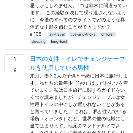
思うかもしれません。1つは非常に間違ってい
ます。 この経験が決して繰り返されないよう
に、今後のすべてのフライトでどのような具
体的な手順を踏むことができますか？
108
air-travel
tips-and-tricks
children
sleeping
long-haul
日本の女性トイレでチェンジテーブ
1
ルを使用している男性
来月、妻と2人の子供と一緒に日本に旅行しま
す。私たちの最年少（1yo）はまだおむつを着
ています。私は日本旅行に関するガイドをい
くつか読みましたが、チェンジテーブルは女
性用トイレの中にしか置かれないことがある
と言っていました。 これは、私が住んでいる
場所（オランダ）など、世界の他の地域にも
当てはまります。地元のマクドナルドでさ
え、女性用トイレに着替え台があります。私