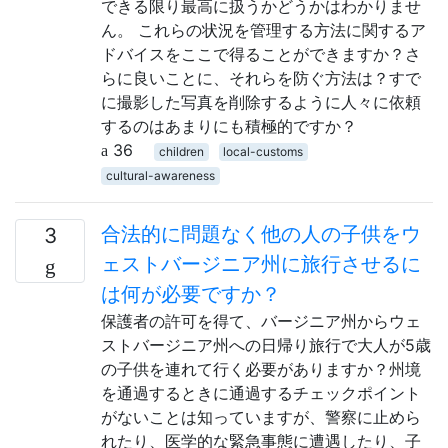
できる限り最高に扱うかどうかはわかりませ
ん。 これらの状況を管理する方法に関するア
ドバイスをここで得ることができますか？さ
らに良いことに、それらを防ぐ方法は？すで
に撮影した写真を削除するように人々に依頼
するのはあまりにも積極的ですか？
36
children
local-customs
cultural-awareness
合法的に問題なく他の人の子供をウ
3
ェストバージニア州に旅行させるに
は何が必要ですか？
保護者の許可を得て、バージニア州からウェ
ストバージニア州への日帰り旅行で大人が5歳
の子供を連れて行く必要がありますか？州境
を通過するときに通過するチェックポイント
がないことは知っていますが、警察に止めら
れたり、医学的な緊急事態に遭遇したり、子