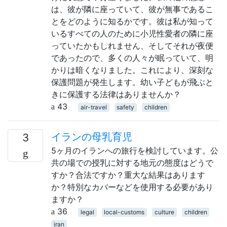
は、彼が隣に座っていて、彼が無事であるこ
とをどのように知るかです。彼は私が知って
いるすべての人のために小児性愛者の隣に座
っていたかもしれません、そしてそれが夜便
であったので、多くの人々が眠っていて、明
かりは暗くなりました。これにより、深刻な
保護問題が発生します。幼い子どもが飛ぶと
きに保護する法律はありませんか？
43
air-travel
safety
children
イランの母乳育児
3
5ヶ月のイランへの旅行を検討しています。公
共の場での授乳に対する地元の態度はどうで
すか？合法ですか？重大な結果はあります
か？特別なカバーなどを使用する必要があり
ますか？
36
legal
local-customs
culture
children
iran