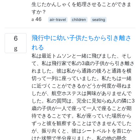
生じたかんしゃくを処理させることができま
すか？
46
air-travel
children
seating
飛行中に幼い子供たちから引き離さ
6
れる
私は最近トムソンと一緒に飛びました、そし
て、私は飛行家で私の3歳の子供から引き離さ
れました。彼は私から通路の後ろと通路を横
切って一列に座っていました。私たちは一緒
に近づくことができるかどうか何度か尋ねま
したが、航空ホステスは興味がありませんで
した。私の質問は、完全に見知らぬ人の隣に3
歳の子供が一人で座って一人で座ることが期
待できることです。私が座っていた場所から
ずっと彼を観察することはできませんでした
が、振り向くと、彼はシートベルトを首にか
けた状態で半分座りました。私の他の懸念