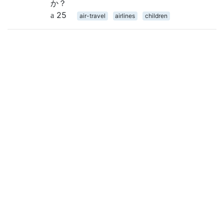
か？
25
air-travel
airlines
children