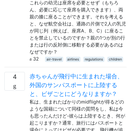
これらの幼児は座席を必要とせず（もちろ
ん、必要に応じて座席を購入できます）、両
親の膝に座ることができます。それを考える
と、なぜ航空会社は、通路の片側で2人の乳児
が同じ列（例えば、座席A、B、C）に座るこ
とを禁止しているのですか？親の1つが別の行
または行の反対側に移動する必要があるのは
なぜですか？
32
air-travel
airlines
regulations
children
赤ちゃんが飛行中に生まれた場合、
4
外国のサンパスポートに上陸する
と、ビザごとにどうなりますか？
私は、生まれたばかりのmidflightが得るどの
ような国籍について同様の質問をし、私は今
も思ったんだけど-彼らは上陸するとき、何が
起こりますか？通常、旅行にはパスポートと
場合によってはビザが必要です。飛​​行機が追