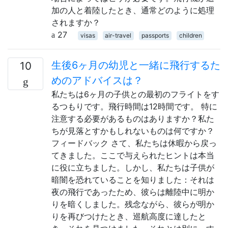
加の人と着陸したとき、通常どのように処理
されますか？
27
visas
air-travel
passports
children
生後6ヶ月の幼児と一緒に飛行するた
10
めのアドバイスは？
私たちは6ヶ月の子供との最初のフライトをす
るつもりです。飛行時間は12時間です。 特に
注意する必要があるものはありますか？私た
ちが見落とすかもしれないものは何ですか？
フィードバック さて、私たちは休暇から戻っ
てきました。ここで与えられたヒントは本当
に役に立ちました。しかし、私たちは子供が
暗闇を恐れていることを知りました：それは
夜の飛行であったため、彼らは離陸中に明か
りを暗くしました。残念ながら、彼らが明か
りを再びつけたとき、巡航高度に達したと