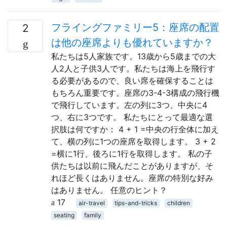
フライングファミリー5：座席の配置
2
は他の座席よりも優れていますか？
私たちは5人家族です。13歳から5歳までの大
人2人と子供3人です。私たちは海上を飛行す
る必要があるので、良い席を確保することは
もちろん重要です。座席の3-4-3構成の飛行機
で飛行しています。左の列に3つ、中央に4
つ、右に3つです。 私たちにとって最適な選
択肢は何ですか： 4 + 1 =中央の行全体に加え
て、横の列に1つの座席を取得します。 3 + 2
=横に1行、後ろに1行を取得します。 私の子
供たちは以前に飛んだことがありますが、そ
れほど長くはありません。座席の特別な好み
はありません。 任意のヒント？
17
air-travel
tips-and-tricks
children
seating
family