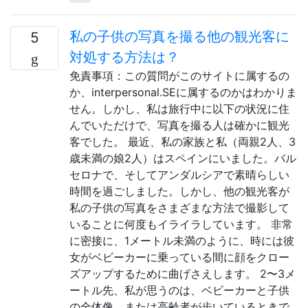
私の子供の写真を撮る他の観光客に
5
対処する方法は？
免責事項：この質問がこのサイトに属するの
か、interpersonal.SEに属するのかはわかりま
せん。しかし、私は旅行中に以下の状況に住
んでいただけで、写真を撮る人は確かに観光
客でした。 最近、私の家族と私（両親2人、3
歳未満の娘2人）はスペインにいました。バル
セロナで、そしてアンダルシアで素晴らしい
時間を過ごしました。しかし、他の観光客が
私の子供の写真をさまざまな方法で撮影して
いることに何度もイライラしています。 非常
に密接に、1メートル未満のように、時には彼
女がベビーカーに乗っている間に顔をクロー
ズアップするために曲げさえします。 2〜3メ
ートル先、私が思うのは、ベビーカーと子供
の全体像、または高齢者が歩いているときで