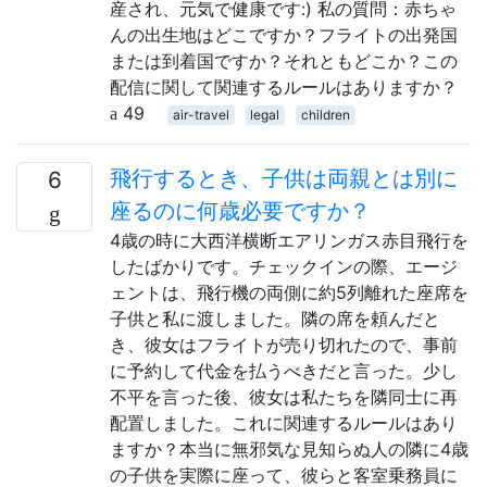
産され、元気で健康です:) 私の質問：赤ちゃ
んの出生地はどこですか？フライトの出発国
または到着国ですか？それともどこか？この
配信に関して関連するルールはありますか？
49
air-travel
legal
children
飛行するとき、子供は両親とは別に
6
座るのに何歳必要ですか？
4歳の時に大西洋横断エアリンガス赤目飛行を
したばかりです。チェックインの際、エージ
ェントは、飛行機の両側に約5列離れた座席を
子供と私に渡しました。隣の席を頼んだと
き、彼女はフライトが売り切れたので、事前
に予約して代金を払うべきだと言った。少し
不平を言った後、彼女は私たちを隣同士に再
配置しました。これに関連するルールはあり
ますか？本当に無邪気な見知らぬ人の隣に4歳
の子供を実際に座って、彼らと客室乗務員に