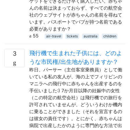
ケットをできるだけ早く購入したい。赤ちゃ
んの名前は決まっておらず、すべての航空会
社のウェブサイトが赤ちゃんの名前を尋ねて
います。パスポートでバブが持つ名前である
必要がありますか？
55
air-travel
tickets
australia
children
飛行機で生まれた子供には、どのよ
3
うな市民権/出生地がありますか？
昨日、パーサー（主任客室乗務員）として働
いている私の友人が、海の上でフィリピンの
マニラへの飛行中に赤ちゃんを出産するのを
手伝いました:) 7か月目以降の妊娠中の女性
（この特定の航空会社）は飛行機での旅行を
許可されていませんが、どういうわけか機内
に乗ることができました（それを宣言するの
は彼女の責任です）。とにかく、赤ちゃんは
病院で出産したかのように専門的な方法で出