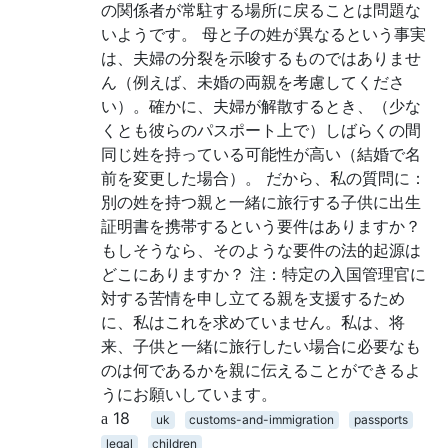
の関係者が常駐する場所に戻ることは問題な
いようです。 母と子の姓が異なるという事実
は、夫婦の分裂を示唆するものではありませ
ん（例えば、未婚の両親を考慮してくださ
い）。確かに、夫婦が解散するとき、（少な
くとも彼らのパスポート上で）しばらくの間
同じ姓を持っている可能性が高い（結婚で名
前を変更した場合）。 だから、私の質問に：
別の姓を持つ親と一緒に旅行する子供に出生
証明書を携帯するという要件はありますか？
もしそうなら、そのような要件の法的起源は
どこにありますか？ 注：特定の入国管理官に
対する苦情を申し立てる親を支援するため
に、私はこれを求めていません。私は、将
来、子供と一緒に旅行したい場合に必要なも
のは何であるかを親に伝えることができるよ
うにお願いしています。
18
uk
customs-and-immigration
passports
legal
children