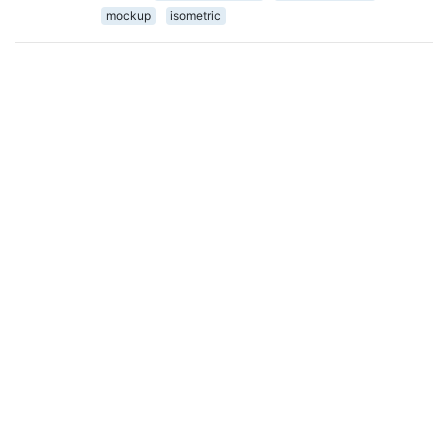
mockup
isometric