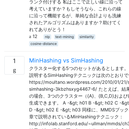
ランク付けする 私はここで正しい線に沿って
考えていますか？もしそうなら、これらの線
に沿って機能するが、単純な合計よりも洗練
されたアルゴリズムはありますか？助けてく
れてありがとう！
12
nlp
text-mining
similarity
cosine-distance
MinHashing vs SimHashing
1
クラスター化する5つのセットがあるとします。
説明するSimHashingテクニックは次のとおり
https://moultano.wordpress.com/2010/01/21/
simhashing-3kbzhsxyg4467-6/ たとえば、
の場合、3つのクラスター（{A}、{B,C,D}および
生成できます。 A -&gt; h01 B -&gt; h02 C -&gt
D -&gt; h02 E -&gt; h03 同様に、MMDSブ
章で説明されているMinHashingテクニック：
http://infolab.stanford.edu/~ullman/mmds/ch