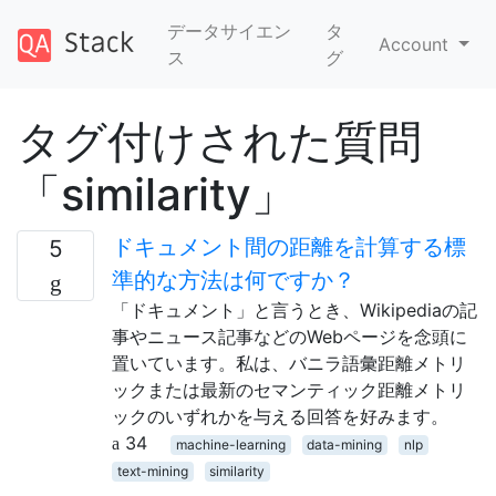
データサイエン
タ
Account
ス
グ
タグ付けされた質問
「similarity」
ドキュメント間の距離を計算する標
5
準的な方法は何ですか？
「ドキュメント」と言うとき、Wikipediaの記
事やニュース記事などのWebページを念頭に
置いています。私は、バニラ語彙距離メトリ
ックまたは最新のセマンティック距離メトリ
ックのいずれかを与える回答を好みます。
34
machine-learning
data-mining
nlp
text-mining
similarity