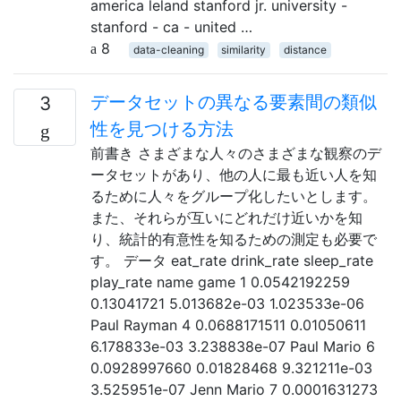
america leland stanford jr. university -
stanford - ca - united …
8
data-cleaning
similarity
distance
データセットの異なる要素間の類似
3
性を見つける方法
前書き さまざまな人々のさまざまな観察のデ
ータセットがあり、他の人に最も近い人を知
るために人々をグループ化したいとします。
また、それらが互いにどれだけ近いかを知
り、統計的有意性を知るための測定も必要で
す。 データ eat_rate drink_rate sleep_rate
play_rate name game 1 0.0542192259
0.13041721 5.013682e-03 1.023533e-06
Paul Rayman 4 0.0688171511 0.01050611
6.178833e-03 3.238838e-07 Paul Mario 6
0.0928997660 0.01828468 9.321211e-03
3.525951e-07 Jenn Mario 7 0.0001631273