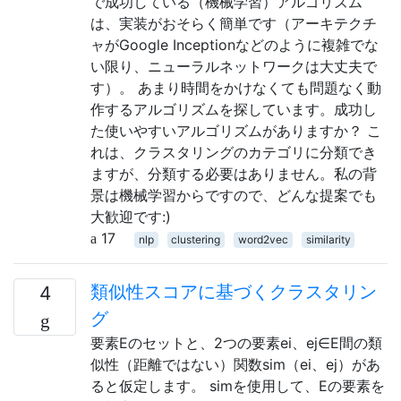
で成功している（機械学習）アルゴリズム
は、実装がおそらく簡単です（アーキテクチ
ャがGoogle Inceptionなどのように複雑でな
い限り、ニューラルネットワークは大丈夫で
す）。 あまり時間をかけなくても問題なく動
作するアルゴリズムを探しています。成功し
た使いやすいアルゴリズムがありますか？ こ
れは、クラスタリングのカテゴリに分類でき
ますが、分類する必要はありません。私の背
景は機械学習からですので、どんな提案でも
大歓迎です:)
17
nlp
clustering
word2vec
similarity
類似性スコアに基づくクラスタリン
4
グ
要素Eのセットと、2つの要素ei、ej∈E間の類
似性（距離ではない）関数sim（ei、ej）があ
ると仮定します。 simを使用して、Eの要素を