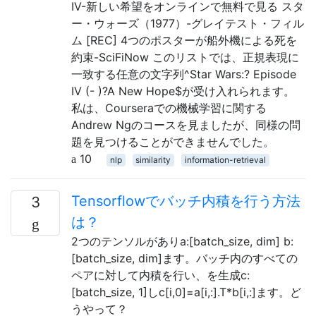
IV-新しい希望をオンラインで無料で見る スタ
ー・ウォーズ（1977）-グレイテスト・フィル
ム [REC] 4つのポスターが船外機による死を
約束-SciFiNow このリストでは、正規表現に
一致する任意の文字列^Star Wars:? Episode
IV (- )?A New Hope$が受け入れられます。
私は、Courseraでの機械学習に関する
Andrew Ngのコースを見ましたが、同様の問
題を見つけることができませんでした。
10
nlp
similarity
information-retrieval
Tensorflowでバッチ内積を行う方法
3
は？
2つのテンソルがありa:[batch_size, dim] b:
[batch_size, dim]ます。バッチ内のすべての
ペアに対して内積を行い、を生成c:
[batch_size, 1]しc[i,0]=a[i,:].T*b[i,:]ます。ど
うやって？