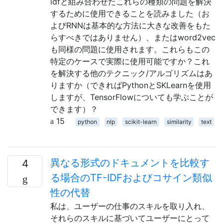
idfと組み合わせたこれらの種類の問題を解決
するために使用できることを読みました（お
よびRNNは基本的な方法に大きな改善をもた
らすべきではありません）、またはword2vec
も同様の問題に使用されます。これらもこの
特定のケースで実際に使用可能ですか？これ
を解決する他のテクニック/アルゴリズムはあ
りますか（できればPythonとSKLearnを使用
しますが、TensorFlowについても学ぶことが
できます）？
15
python
nlp
scikit-learn
similarity
text
異なる形式のドキュメントを比較す
4
る場合のTF-IDFおよびコサイン類似
性の代替
私は、ユーザーの仕事のスキルを取り入れ、
それらのスキルに基づいてユーザーにとって