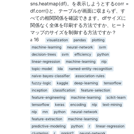
sns.heatmap(df)。を表示しようとするcorr =
df.corr()と、テーブルが画面に収まらず、す
べての相関関係を確認できます。dfサイズに
関係なく全体を印刷する方法ですか、ヒート
マップのサイズを制御する方法ですか？
16
visualization
pandas
plotting
machine-learning
neural-network
svm
decision-trees
svm
efficiency
python
linear-regression
machine-learning
nlp
topic-model
lda
named-entity-recognition
naive-bayes-classifier
association-rules
fuzzy-logic
kaggle
deep-learning
tensorflow
inception
classification
feature-selection
feature-engineering
machine-learning
scikit-learn
tensorflow
keras
encoding
nlp
text-mining
nlp
rnn
python
neural-network
feature-extraction
machine-learning
predictive-modeling
python
r
linear-regression
clustering
r
ggplot2
neural-network