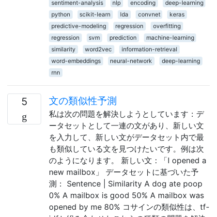
sentiment-analysis
nlp
encoding
deep-learning
python
scikit-learn
lda
convnet
keras
predictive-modeling
regression
overfitting
regression
svm
prediction
machine-learning
similarity
word2vec
information-retrieval
word-embeddings
neural-network
deep-learning
rnn
文の類似性予測
5
私は次の問題を解決しようとしています：デ
ータセットとして一連の文があり、新しい文
を入力して、新しい文がデータセット内で最
も類似している文を見つけたいです。例は次
のようになります。 新しい文：「I opened a
new mailbox」 データセットに基づいた予
測： Sentence | Similarity A dog ate poop
0% A mailbox is good 50% A mailbox was
opened by me 80% コサインの類似性は、tf-