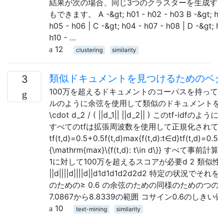
結果が次の場合、同じ3つのクラスターを生成す
もできます。 A -&gt; h01 - h02 - h03 B -&gt; h
h05 - h06 | C -&gt; h04 - h07 - h08 | D -&gt; 
h10 - …
12
clustering
similarity
類似ドキュメントを見つけるためのベクト
3
100万を超えるドキュメントのコーパスを持っ
ルのように余弦を使用して類似のドキュメントを検索したい d1⋅d2
\cdot d_2 / ( ||d_1|| ||d_2|| ) 
すべてのtfは拡張周波数を使用して正規化され
tf(t,d)=0.5+0.5f(t,d)max{f(t,d):t∈d}tf(t,d)=0.5
{\mathrm{max}\{f(t,d): t\in d\}
1に対して100万を超えるスコアが必要d 2 類
||d||||d||||d||d1d1d1d2d2d2 特定の状
のための≥ 0.6 の余弦のための同様のためのつの検索で例えば≥ 
7.0867から8.8339の範囲 コサイン0.6のしきい値の外
10
text-mining
similarity