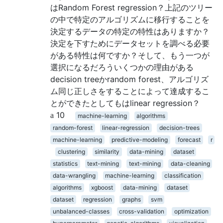
はRandom Forest regression？上記のツリー
の中で特定のアルゴリズムに移行することを
決定するデータの特定の特性はありますか？
決定を下すためにデータセットを調べる必要
がある特性は何ですか？そして、もう一つが
選択になるだろういくつかの理由がある
decision treeかrandom forest、アルゴリズ
ム同じ正しさをすることによって達成するこ
とができたとしてもはlinear regression？
10
machine-learning
algorithms
random-forest
linear-regression
decision-trees
machine-learning
predictive-modeling
forecast
r
clustering
similarity
data-mining
dataset
statistics
text-mining
text-mining
data-cleaning
data-wrangling
machine-learning
classification
algorithms
xgboost
data-mining
dataset
dataset
regression
graphs
svm
unbalanced-classes
cross-validation
optimization