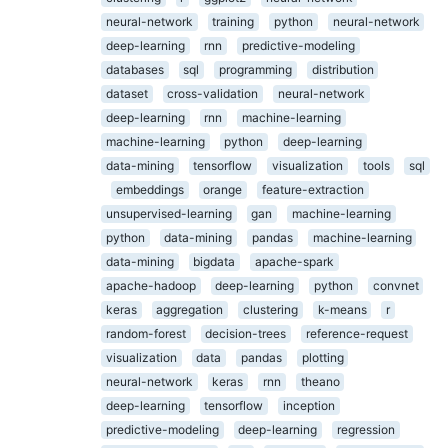
neural-network
training
python
neural-network
deep-learning
rnn
predictive-modeling
databases
sql
programming
distribution
dataset
cross-validation
neural-network
deep-learning
rnn
machine-learning
machine-learning
python
deep-learning
data-mining
tensorflow
visualization
tools
sql
embeddings
orange
feature-extraction
unsupervised-learning
gan
machine-learning
python
data-mining
pandas
machine-learning
data-mining
bigdata
apache-spark
apache-hadoop
deep-learning
python
convnet
keras
aggregation
clustering
k-means
r
random-forest
decision-trees
reference-request
visualization
data
pandas
plotting
neural-network
keras
rnn
theano
deep-learning
tensorflow
inception
predictive-modeling
deep-learning
regression