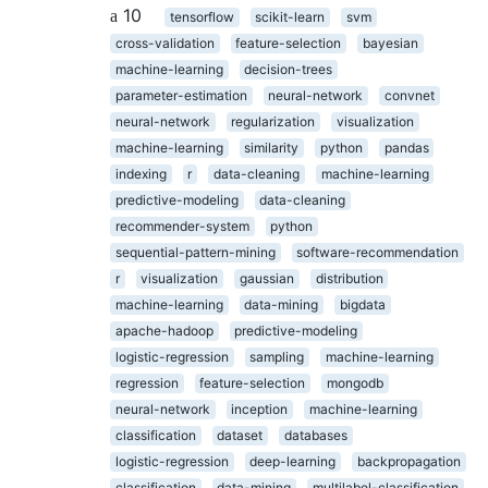
10
tensorflow
scikit-learn
svm
cross-validation
feature-selection
bayesian
machine-learning
decision-trees
parameter-estimation
neural-network
convnet
neural-network
regularization
visualization
machine-learning
similarity
python
pandas
indexing
r
data-cleaning
machine-learning
predictive-modeling
data-cleaning
recommender-system
python
sequential-pattern-mining
software-recommendation
r
visualization
gaussian
distribution
machine-learning
data-mining
bigdata
apache-hadoop
predictive-modeling
logistic-regression
sampling
machine-learning
regression
feature-selection
mongodb
neural-network
inception
machine-learning
classification
dataset
databases
logistic-regression
deep-learning
backpropagation
classification
data-mining
multilabel-classification