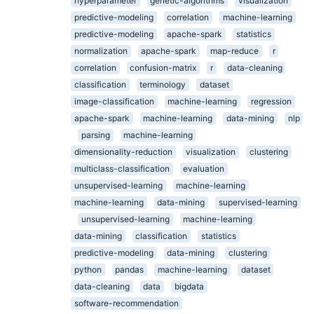
hyperparameter
genetic-algorithms
visualization
predictive-modeling
correlation
machine-learning
predictive-modeling
apache-spark
statistics
normalization
apache-spark
map-reduce
r
correlation
confusion-matrix
r
data-cleaning
classification
terminology
dataset
image-classification
machine-learning
regression
apache-spark
machine-learning
data-mining
nlp
parsing
machine-learning
dimensionality-reduction
visualization
clustering
multiclass-classification
evaluation
unsupervised-learning
machine-learning
machine-learning
data-mining
supervised-learning
unsupervised-learning
machine-learning
data-mining
classification
statistics
predictive-modeling
data-mining
clustering
python
pandas
machine-learning
dataset
data-cleaning
data
bigdata
software-recommendation