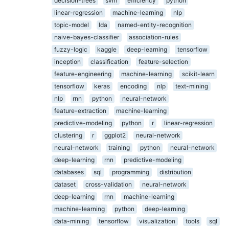
decision-trees
svm
efficiency
python
linear-regression
machine-learning
nlp
topic-model
lda
named-entity-recognition
naive-bayes-classifier
association-rules
fuzzy-logic
kaggle
deep-learning
tensorflow
inception
classification
feature-selection
feature-engineering
machine-learning
scikit-learn
tensorflow
keras
encoding
nlp
text-mining
nlp
rnn
python
neural-network
feature-extraction
machine-learning
predictive-modeling
python
r
linear-regression
clustering
r
ggplot2
neural-network
neural-network
training
python
neural-network
deep-learning
rnn
predictive-modeling
databases
sql
programming
distribution
dataset
cross-validation
neural-network
deep-learning
rnn
machine-learning
machine-learning
python
deep-learning
data-mining
tensorflow
visualization
tools
sql