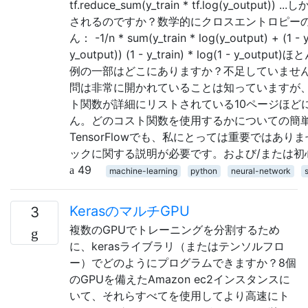
tf.reduce_sum(y_train * tf.log(y_output
されるのですか？数学的にクロスエントロピー
ん： -1/n * sum(y_train * log(y_output) + (1 - y_
y_output)) (1 - y_train) * log(1 - y_outpu
例の一部はどこにありますか？不足していません
問は非常に開かれていることは知っていますが、
ト関数が詳細にリストされている10ページほど
ん。どのコスト関数を使用するかについての簡
TensorFlowでも、私にとっては重要ではあ
ックに関する説明が必要です。および/または初
49
machine-learning
python
neural-network
s
KerasのマルチGPU
3
複数のGPUでトレーニングを分割するため
に、kerasライブラリ（またはテンソルフロ
ー）でどのようにプログラムできますか？8個
のGPUを備えたAmazon ec2インスタンスに
いて、それらすべてを使用してより高速にト