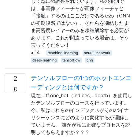
して既に微調整されています。私の推測で
は、非画像フィーチャが画像フィーチャと
「接触」するのはここだけであるため（CNN
の初期段階ではない）、それらを凍結したま
ま高密度レイヤーのみを凍結解除する必要が
あります。これが間違っている場合は、そう
言ってください！
14
machine-learning
neural-network
deep-learning
tensorflow
cnn
テンソルフローの1つのホットエンコ
2
ーディングとは何ですか？
現在、tf.one_hot（indices、depth）を使用し
たテンソルフローのコースを行っています。
今、私はこれらのインデックスがそのバイナ
リシーケンスにどのように変化するか理解し
ていません。 誰かが私に正確なプロセスを説
明してもらえますか？？？