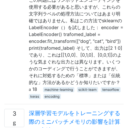
この問題にはワンホットエンコーディングを
使用する必要があると思いますが、これらの
文字列ラベルの処理方法についてはあまり明
確ではありません。私はこの方法でsklearnの
LabelEncoder（）を試しました： encoder =
LabelEncoder() trafomed_label =
encoder.fit_transform(["dog", "cat", "bird"])
print(trafomed_label) そして、出力は[2 1 0]
であり、これは[[1,0,0]、[0,1,0]、[0,0,1]]のよ
うな気まぐれな出力とは異なります。いくつ
かのコーディングで行うことができますが、
それに対処するための「標準」または「伝統
的な」方法があるかどうか知りたいですか？
18
machine-learning
scikit-learn
tensorflow
keras
encoding
深層学習モデルをトレーニングする
3
際のミニバッチメモリの影響を計算