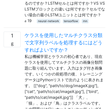
るのですか？LSTMセルとは何ですか？VS VS
LSTMブロックとの違いは何ですか？セルでな
い場合の最小LSTMユニットとは何ですか？
19
neural-network
tensorflow
rnn
ケラスを使用したマルチクラス分類
1
で文字列ラベルを処理するにはどう
すればよいですか？
私は機械学習とケラスの初心者であり、現在
ケラスを使用してマルチクラスの画像分類問
題に取り組んでいます。入力はタグ付き画像
です。いくつかの前処理の後、トレーニング
データはPythonリストで次のように表されま
す。 [["dog", "path/to/dog/imageX.jpg"],
["cat", "path/to/cat/imageX.jpg"], ["bird",
"path/to/cat/imageX.jpg"]] 「犬」、
「猫」、および「鳥」はクラスラベルです。