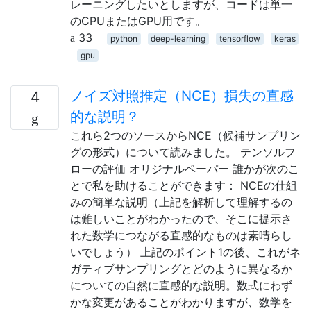
レーニングしたいとしますが、コードは単一
のCPUまたはGPU用です。
33
python
deep-learning
tensorflow
keras
gpu
ノイズ対照推定（NCE）損失の直感
4
的な説明？
これら2つのソースからNCE（候補サンプリン
グの形式）について読みました。 テンソルフ
ローの評価 オリジナルペーパー 誰かが次のこ
とで私を助けることができます： NCEの仕組
みの簡単な説明（上記を解析して理解するの
は難しいことがわかったので、そこに提示さ
れた数学につながる直感的なものは素晴らし
いでしょう） 上記のポイント1の後、これがネ
ガティブサンプリングとどのように異なるか
についての自然に直感的な説明。数式にわず
かな変更があることがわかりますが、数学を