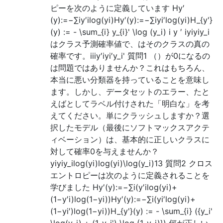
ピーを次のように定義しています Hy′
(y):=−∑iy′ilog(yi)Hy′(y):=−∑iyi′log⁡(yi)H_{y'}
(y) := - \sum_{i} y_{i}' \log (y_i) i y ′ iyiyiy_i
はクラス予測確率値で、はそのクラスの真の
確率です。iiiy′iyi′y_i' 質問1 （）が0になるの
は問題ではありませんか？これはもちろん、
本当に悪い分類器を持っていることを意味し
ます。しかし、データセットのエラー、たと
えばとしてラベル付けされた「明白な」を考
えてください。単にクラッシュしますか？選
択したモデル（最後にソフトマックスアクテ
ィベーション）は、基本的に正しいクラスに
対して確率0を与えませんか？
yiyiy_ilog(yi)log⁡(yi)\log(y_i)13 質問2 クロス
エントロピーは次のように定義されることを
学びました Hy′(y):=−∑i(y′ilog(yi)+
(1−y′i)log(1−yi))Hy′(y):=−∑i(yi′log⁡(yi)+
(1−yi′)log⁡(1−yi))H_{y'}(y) := - \sum_{i} ({y_i'