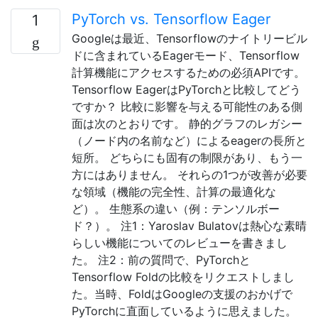
PyTorch vs. Tensorflow Eager
1
Googleは最近、Tensorflowのナイトリービル
ドに含まれているEagerモード、Tensorflow
計算機能にアクセスするための必須APIです。
Tensorflow EagerはPyTorchと比較してどう
ですか？ 比較に影響を与える可能性のある側
面は次のとおりです。 静的グラフのレガシー
（ノード内の名前など）によるeagerの長所と
短所。 どちらにも固有の制限があり、もう一
方にはありません。 それらの1つが改善が必要
な領域（機能の完全性、計算の最適化な
ど）。 生態系の違い（例：テンソルボー
ド？）。 注1：Yaroslav Bulatovは熱心な素晴
らしい機能についてのレビューを書きまし
た。 注2：前の質問で、PyTorchと
Tensorflow Foldの比較をリクエストしまし
た。当時、FoldはGoogleの支援のおかげで
PyTorchに直面しているように思えました。