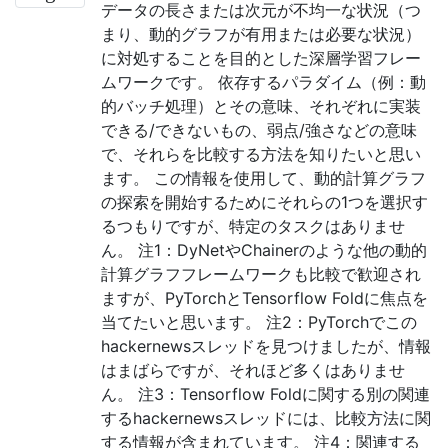
データの長さまたは次元が不均一な状況（つ
まり、動的グラフが有用または必要な状況）
に対処することを目的とした深層学習フレー
ムワークです。 依存するパラダイム（例：動
的バッチ処理）とその意味、それぞれに実装
できる/できないもの、弱点/強さなどの意味
で、それらを比較する方法を知りたいと思い
ます。 この情報を使用して、動的計算グラフ
の探索を開始するためにそれらの1つを選択す
るつもりですが、特定のタスクはありませ
ん。 注1：DyNetやChainerのような他の動的
計算グラフフレームワークも比較で歓迎され
ますが、PyTorchとTensorflow Foldに焦点を
当てたいと思います。 注2：PyTorchでこの
hackernewsスレッドを見つけましたが、情報
はまばらですが、それほど多くはありませ
ん。 注3：Tensorflow Foldに関する別の関連
するhackernewsスレッドには、比較方法に関
する情報が含まれています。 注4：関連する