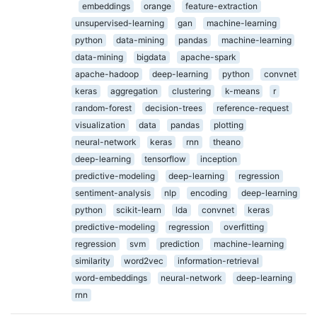
embeddings
orange
feature-extraction
unsupervised-learning
gan
machine-learning
python
data-mining
pandas
machine-learning
data-mining
bigdata
apache-spark
apache-hadoop
deep-learning
python
convnet
keras
aggregation
clustering
k-means
r
random-forest
decision-trees
reference-request
visualization
data
pandas
plotting
neural-network
keras
rnn
theano
deep-learning
tensorflow
inception
predictive-modeling
deep-learning
regression
sentiment-analysis
nlp
encoding
deep-learning
python
scikit-learn
lda
convnet
keras
predictive-modeling
regression
overfitting
regression
svm
prediction
machine-learning
similarity
word2vec
information-retrieval
word-embeddings
neural-network
deep-learning
rnn