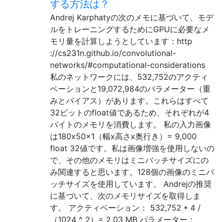
する方法は？
Andrej Karphatyの次のメモに基づいて、モデ
ルをトレーニングするためにGPUに必要なメ
モリ量を計算しようとしています：http
://cs231n.github.io/convolutional-
networks/#computational-considerations
私のネットワークには、532,752のアクティ
ベーションと19,072,984のパラメーター（重
みとバイアス）があります。これらはすべて
32ビットのfloat値であるため、それぞれが4
バイトのメモリを消費します。 私の入力画像
は180x50x1（幅x高さx奥行き）= 9,000
float 32値です。私は画像増強を使用しないの
で、その他のメモリはミニバッチサイズにの
み関連すると思います。128個の画像のミニバ
ッチサイズを使用しています。 Andrejの推奨
に基づいて、次のメモリサイズを取得しま
す。 アクティベーション： 532,752 * 4 /
（1024 ^ 2）= 2.03 MB パラメーター：