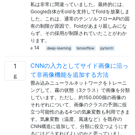
私は非常に間違っていました。最終的には、
Google自体がEoldを支持してFoldを放棄しま
した。これは、通常のテンソルフローAPIの固
有の制限が原因で、Foldがあまり親しみにな
らず、その採用が制限されていたことがわか
ります。
14
deep-learning
tensorflow
pytorch
CNNの入力としてサイド画像に沿っ
1
て非画像機能を追加する方法
畳み込みニューラルネットワークをトレーニ
ングして、霧の状態（3クラス）で画像を分類
しています。ただし、約150.000個の画像の
それぞれについて、画像のクラスの予測に役
立つ可能性のある4つの気象変数も利用できま
す。気象変数（温度、風速など）を既存の
CNN構造に追加して、分類に役立つようにす
るにはどうすればよいのかと思っていまし