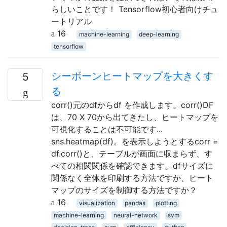
らしいことです！ Tensorflow初心者向けチュ
ートリアル
16
machine-learning
deep-learning
tensorflow
シーボーンヒートマップを大きくす
5
る
corr()元のdfからdf を作成します。corr()DF
は、70 X 70から出てきたし、ヒートマップを
可視化することは不可能です...
sns.heatmap(df)。を表示しようとするcorr =
df.corr()と、テーブルが画面に収まらず、す
べての相関関係を確認できます。dfサイズに
関係なく全体を印刷する方法ですか、ヒート
マップのサイズを制御する方法ですか？
16
visualization
pandas
plotting
machine-learning
neural-network
svm