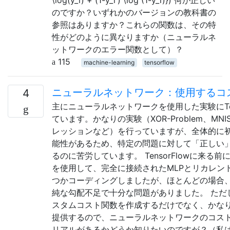
\log(y_i) + (1-y_i') \log (1-y_i)}) 何が正しい
のですか？いずれかのバージョンの教科書の
参照はありますか？これらの関数は、その特
性がどのように異なりますか（ニューラルネ
ットワークのエラー関数として）？
115
machine-learning
tensorflow
ニューラルネットワーク：使用するコ
4
主にニューラルネットワークを使用した実験にTen
ています。かなりの実験（XOR-Problem、MN
レッションなど）を行っていますが、全体的に
能性があるため、特定の問題に対して「正しい
るのに苦労しています。 TensorFlowに来る前に、
を使用して、完全に接続されたMLPとリカレン
つかコーディングしましたが、ほとんどの場合
純な勾配不足で十分な問題がありました。 ただし、T
スタムコスト関数を作成するだけでなく、かな
提供するので、ニューラルネットワークのコス
リアルがあるかどうか知りたいのですが？（私