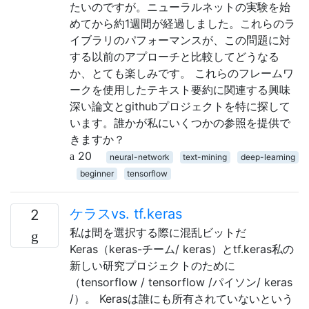
たいのですが。ニューラルネットの実験を始
めてから約1週間が経過しました。これらのラ
イブラリのパフォーマンスが、この問題に対
する以前のアプローチと比較してどうなる
か、とても楽しみです。 これらのフレームワ
ークを使用したテキスト要約に関連する興味
深い論文とgithubプロジェクトを特に探して
います。誰かが私にいくつかの参照を提供で
きますか？
20
neural-network
text-mining
deep-learning
beginner
tensorflow
ケラスvs. tf.keras
2
私は間を選択する際に混乱ビットだ
Keras（keras-チーム/ keras）とtf.keras私の
新しい研究プロジェクトのために
（tensorflow / tensorflow /パイソン/ keras
/）。 Kerasは誰にも所有されていないという