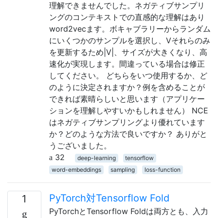
理解できませんでした。ネガティブサンプリ
ングのコンテキストでの直感的な理解はあり
word2vecます。ボキャブラリーからランダム
にいくつかのサンプルを選択し、Vそれらのみ
を更新するため|V|、サイズが大きくなり、高
速化が実現します。間違っている場合は修正
してください。 どちらをいつ使用するか、ど
のように決定されますか？例を含めることが
できれば素晴らしいと思います（アプリケー
ションを理解しやすいかもしれません） NCE
はネガティブサンプリングより優れています
か？どのような方法で良いですか？ ありがと
うございました。
32
deep-learning
tensorflow
word-embeddings
sampling
loss-function
PyTorch対Tensorflow Fold
1
PyTorchとTensorflow Foldは両方とも、入力