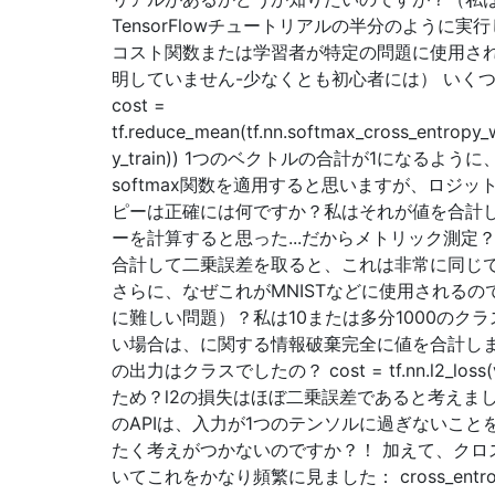
TensorFlowチュートリアルの半分のように
コスト関数または学習者が特定の問題に使用さ
明していません-少なくとも初心者には） いく
cost =
tf.reduce_mean(tf.nn.softmax_cross_entropy_w
y_train)) 1つのベクトルの合計が1になるよう
softmax関数を適用すると思いますが、ロジ
ピーは正確には何ですか？私はそれが値を合計
ーを計算すると思った...だからメトリック測定
合計して二乗誤差を取ると、これは非常に同じ
さらに、なぜこれがMNISTなどに使用されるの
に難しい問題）？私は10または多分1000のク
い場合は、に関する情報破棄完全に値を合計し
の出力はクラスでしたの？ cost = tf.nn.l2_loss
ため？l2の損失はほぼ二乗誤差であると考えましたが
のAPIは、入力が1つのテンソルに過ぎないこと
たく考えがつかないのですか？！ 加えて、クロ
いてこれをかなり頻繁に見ました： cross_entrop