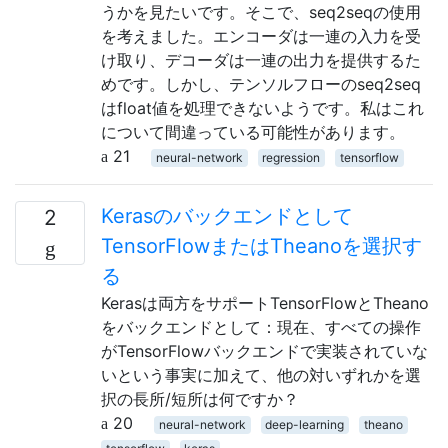
うかを見たいです。そこで、seq2seqの使用
を考えました。エンコーダは一連の入力を受
け取り、デコーダは一連の出力を提供するた
めです。しかし、テンソルフローのseq2seq
はfloat値を処理できないようです。私はこれ
について間違っている可能性があります。
21
neural-network
regression
tensorflow
Kerasのバックエンドとして
2
TensorFlowまたはTheanoを選択す
る
Kerasは両方をサポートTensorFlowとTheano
をバックエンドとして：現在、すべての操作
がTensorFlowバックエンドで実装されていな
いという事実に加えて、他の対いずれかを選
択の長所/短所は何ですか？
20
neural-network
deep-learning
theano