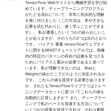
Tensorflow Webサイトから機械学習を学び始
めています。ディープラーニングプログラム
がたどる流れについて、非常に初歩的な理解
を身に付けました（この方法は、本や大きな
記事を読む代わりに、速く学ぶことができま
す）。 私が遭遇したいくつかの紛らわしいこ
とがありますが、そのうちの2つは次のとおり
です。 バイアス 重量 tensorflowウェブサイ
トに関するMNISTチュートリアルでは、画像
内の特定のパターンの存在の証拠を見つける
ためにバイアスと重みが必要であると述べて
います。私が理解できないのは、Biasと
Weightの値がどこでどのように決定されるか
です。 これらの値を提供する必要があります
か、それともTensorFlowライブラリはトレー
ニングデータセットに基づいてこれらの値を
自動的に計算しますか？ また、ディープラー
ニングで私のペースを加速する方法について
いくつかの提案を提供できれば、それは素晴