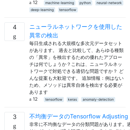
12
machine-learning
python
neural-network
deep-learning
tensorflow
ニューラルネットワークを使用した
4
異常の検出
毎日生成される大規模な多次元データセット
があります。 過去と比較して、あらゆる種類
の「異常」を検出するための優れたアプロー
チは何でしょうか？これは、ニューラルネッ
トワークで対処できる適切な問題ですか？ ど
んな提案も大歓迎です。 追加情報：例はない
ため、メソッドは異常自体を検出する必要が
あります
12
tensorflow
keras
anomaly-detection
不均衡データのTensorflow Adjusting C
3
非常に不均衡なデータの分類問題があります。