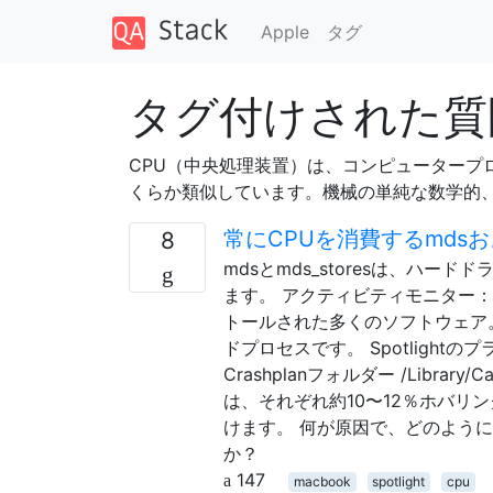
Apple
タグ
タグ付けされた質問
CPU（中央処理装置）は、コンピューター
くらか類似しています。機械の単純な数学的
常にCPUを消費するmdsおよび
8
mdsとmds_storesは、ハ
ます。 アクティビティモニター： 
トールされた多くのソフトウェア。D
ドプロセスです。 Spotligh
Crashplanフォルダー /Library/C
は、それぞれ約10〜12％ホバリ
けます。 何が原因で、どのよう
か？
147
macbook
spotlight
cpu