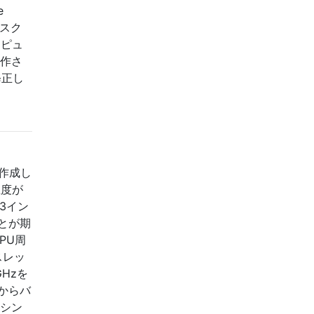
e
タスク
ンピュ
動作さ
修正し
を作成し
温度が
3イン
ことが期
PU周
スレッ
Hzを
からバ
Uシン