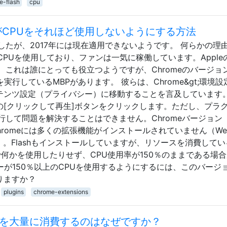
e-flash
cpu
ルパーがCPUをそれほど使用しないようにする方法
たが、2017年には現在適用できないようです。 何らかの理
rは多くのCPUを使用しており、ファンは一気に稼働しています。Appl
これは誰にとっても役立つようですが、Chromeのバージョ
実行しているMBPがあります。 彼らは、Chrome&gt;環境設定
;コンテンツ設定（プライバシー）に移動することを言及しています
の[クリックして再生]ボタンをクリックします。ただし、プラ
して問題を解決することはできません。Chromeバージョン
 Chromeには多くの拡張機能がインストールされていません（We
のみ）。Flashもインストールしていますが、リソースを消費して
hで何かを使用したりせず、CPU使用率が150％のままである場
ヘルパーが150％以上のCPUを使用するようにするには、このバージ
りますか？
plugins
chrome-extensions
CPUを大量に消費するのはなぜですか？