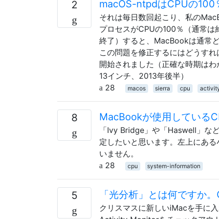
macOS-ntpdはCPUの
2
それは毎日数回起こり、私のMacBoo
プロセスがCPUの100％（通常は
終了）すると、MacBookは通
この問題を修正するにはどうすれ
開始されました（正確な時期はわかりません
13インチ、2013年後半）
28
macos
sierra
cpu
activit
MacBookが使用してい
8
「Ivy Bridge」や「Hasw
定したいと思います。左上にある小
いません。
28
cpu
system-information
「光分析」とは何ですか。
5
クリスマスに新しいiMacを手