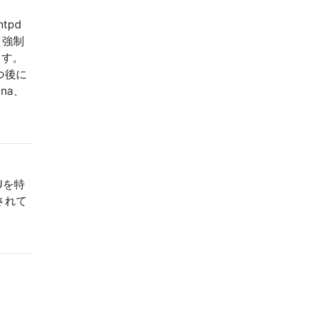
tpd
（強制
ます。
つ後に
na、
Uを特
されて