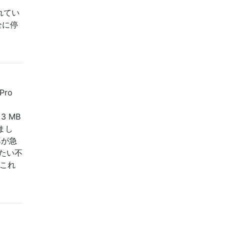
れてい
全に停
Pro
: 3 MB
しまし
率が急
たい不
これ