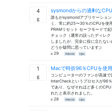
sysmondからの過剰なCP
4
誰もがsysmondアプリケーシ
く、常に約25〜30％のCPUを使
PRAMリセット セーフモードで起
チェック（通常の誤ったディレクトリ
しましたが、完全に役に立たない
どうか疑問に思っています;）
29
macos
cpu
Macで時折96％CPUを使用
1
コンピューターのファンが高速で回転し
InterCheckというプロセス
であり、なぜそれほど多くのCP
れたと表示されました。
28
macos
cpu