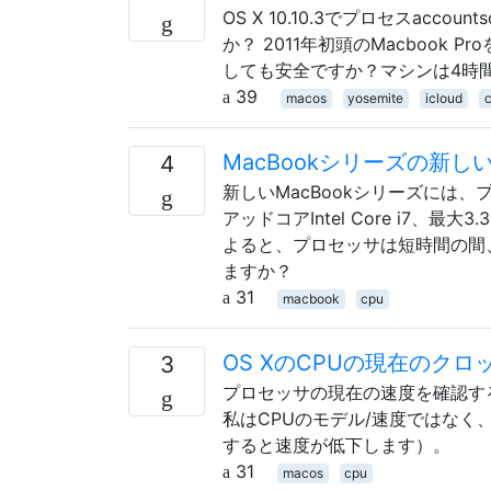
OS X 10.10.3でプロセスacc
か？ 2011年初頭のMacboo
しても安全ですか？マシンは4時
39
macos
yosemite
icloud
MacBookシリーズの新
4
新しいMacBookシリーズには、
アッドコアIntel Core i7
よると、プロセッサは短時間の間
ますか？
31
macbook
cpu
OS XのCPUの現在のク
3
プロセッサの現在の速度を確認す
私はCPUのモデル/速度ではなく
すると速度が低下します）。
31
macos
cpu