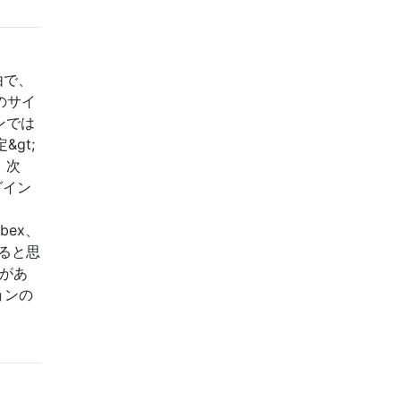
由で、
eのサイ
ンでは
&gt;
。次
グイン
bex、
いると思
合があ
ョンの