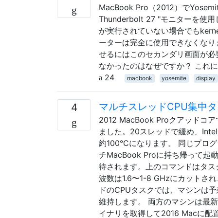
MacBook Pro（2012）でYos
Thunderbolt 27 "モニ
が実行されていない場合でもkern
ーターは完全に使用できなくなり
せるにはこのセカンダリ画面が必要で
なかったのはなぜですか？ これ
24
macbook
yosemite
display
マルチスレッドCPU集中
4
2012 MacBook Proク
ました。20スレッドで緩め、Inte
約100°Cになります。 同じプロ
チMacBook Proに持ち帰って起
待されます。上のコマンドはタスク
波数は1.6〜1-8 GHzにカッ
ドのCPUタスクでは、マシンは予想通
維持します。 両方のマシンは最
イナリを取得して2016 Macに