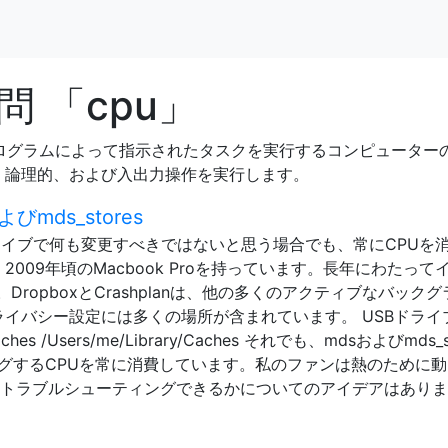
 「cpu」
プログラムによって指示されたタスクを実行するコンピューター
、論理的、および入出力操作を実行します。
mds_stores
ードドライブで何も変更すべきではないと思う場合でも、常にCPUを
2009年頃のMacbook Proを持っています。長年にわたって
ropboxとCrashplanは、他の多くのアクティブなバック
tのプライバシー設定には多くの場所が含まれています。 USBドライ
aches /Users/me/Library/Caches それでも、mdsおよびmds_s
ングするCPUを常に消費しています。私のファンは熱のために
にトラブルシューティングできるかについてのアイデアはあり