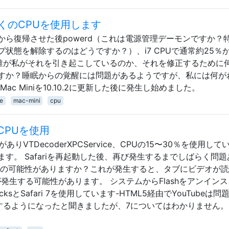
くのCPUを使用します
から復帰させた後powerd（これは電源管理デーモンですか？
プ状態を解除するのはどうですか？）、i7 CPUで通常約25％
 誰が私がそれを引き起こしているのか、それを修正するために
すか？睡眠からの覚醒には問題があるようですが、私には何が
c Miniを10.10.2に更新した後に発生し始めました。
e
mac-mini
cpu
eがCPUを使用
VTDecoderXPCService、CPUの15〜30％を使用して
す。 Safariを再起動した後、再び発生するまでしばらく問題
連の可能性がありますか？これが発生すると、タブにビデオが
発生する可能性があります。 システムからFlashをアンイン
ksとSafari 7を使用しています-HTML5経由でYouTubeは問
動作するようになったと聞きましたが、7についてはわかりません。