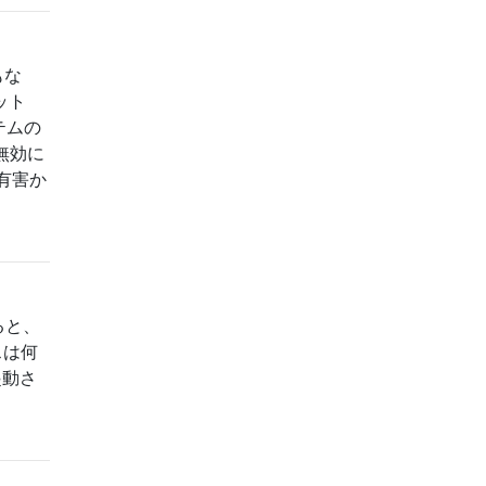
もな
ット
テムの
無効に
有害か
ると、
スは何
起動さ