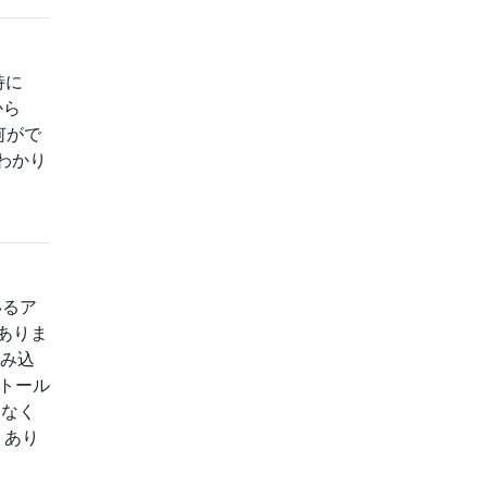
特に
から
何がで
わかり
いるア
ありま
読み込
ストール
題なく
 あり