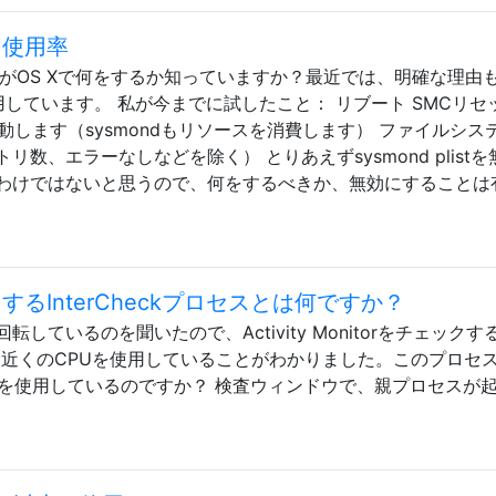
U使用率
ョンがOS Xで何をするか知っていますか？最近では、明確な理由
用しています。 私が今までに試したこと： リブート SMCリセ
動します（sysmondもリソースを消費します） ファイルシス
数、エラーなしなどを除く） とりあえずsysmond plistを
わけではないと思うので、何をするべきか、無効にすることは
するInterCheckプロセスとは何ですか？
ているのを聞いたので、Activity Monitorをチェックす
が96％近くのCPUを使用していることがわかりました。このプロセ
Uを使用しているのですか？ 検査ウィンドウで、親プロセスが