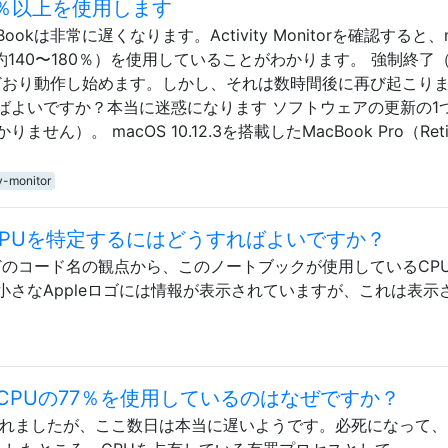
100％以上を使用します
kは非常に遅くなります。Activity Monitorを確認すると、n
約140〜180％）を使用していることがわかります。 強制終了
常どおり動作し始めます。しかし、それは数時間後に再び起こり
ばよいですか？本当に迷惑になります ソフトウェアの更新の1
）。 macOS 10.12.3を搭載したMacBook Pro（Reti
y-monitor
るCPUを特定するにはどうすればよいですか？
ell」などのコード名の観点から、このノートブックが使用しているCP
さなAppleロゴには情報が表示されていますが、これは表示
CPUの77％を使用しているのはなぜですか？
に入れましたが、ここ数日は本当に遅いようです。必死になって、