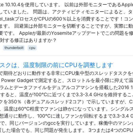
emite 10.10.4を使用しています。 以前は外部モニターであるAppl
ターを使用していました。 問題は、アクティビティモニターによると、
el_taskプロセスがCPUの600％以上を消費することです！コ
ます。 回避策は外部モニターを切断することですが、実際に
す。 Appleが最新のYosemiteアップデートでこの問題を
に対する修正はありますか？
thunderbolt
cpu
タスクは、温度制限の前にCPUを調整します
アッドコアで期待どおりに動作する非常にCPU集中型のスレッドタスク
l Power Gadgetで測定すると、スロットルを最小限に抑えて
グラムとデータファイルをデュアルコアマシンを搭載した2016 1
動すると、温度が100°Cに近づくまで3.3-3.4 GHzを維持する
を350％（各デュアルスレッド2コア）で示していますが、C
トされ、温度は60℃程度でファンは静かになっています。シングル
りに動作し、100°Cに達しファンが回転するまで3.3-3.4 G
新で、同じバージョンのgccを実行しています。稼働中のマシン
配置した場合でも、同じ問題が発生します。 3つまたは4つのCP