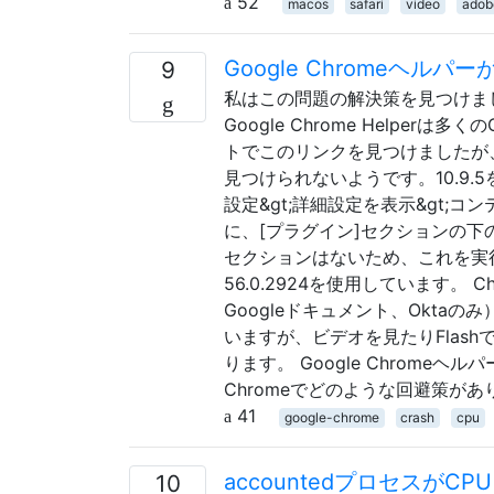
52
macos
safari
video
adob
Google Chromeヘ
9
私はこの問題の解決策を見つけまし
Google Chrome Helpe
トでこのリンクを見つけましたが、
見つけられないようです。10.9.5を
設定&gt;詳細設定を表示&gt
に、[プラグイン]セクションの下
セクションはないため、これを実行
56.0.2924を使用しています。
Googleドキュメント、Okta
いますが、ビデオを見たりFlas
ります。 Google Chrome
Chromeでどのような回避策があ
41
google-chrome
crash
cpu
accountedプロセスが
10