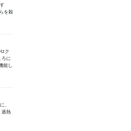
です
れらを殺
Hzク
ころに
機能し
めに、
、過熱