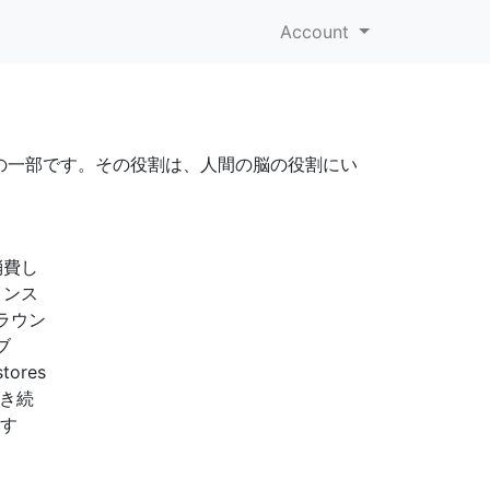
Account
の一部です。その役割は、人間の脳の役割にい
消費し
インス
グラウン
ブ
tores
動き続
ます