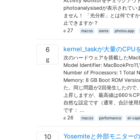
Activity Monitorをチ
photoanalysisedが表
ません！ 「光分析」とは何ですか
止できますか？
27
macos
sierra
photos.app
kernel_taskが大量の
6
次のハードウェアを搭載したMacbook 
Model Identifier: MacBookPro11,
Number of Processors: 1 Total 
Memory: 8 GB Boot ROM Ver
た。同じ問題が2回発生したので、少
上昇しますが、最高値は660％C
自然な設定です（通常、合計使用
です： …
26
macos
performance
el-cap
Yosemiteと外部モニタ
10