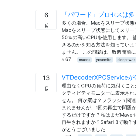
「パワード」プロセスは多
6
多くの場合、Macをスリープ状態
Macをスリープ状態にしてスリー
50％の高いCPUを使用します。
きるのかを知る方法を知っていま
ません。 この問題は、数週間前にMa
67
macos
yosemite
sleep-wak
VTDecoderXPCServic
13
理由なくCPUの負荷に気付くことがあり
クティビティモニターに表示されま
せん。 何か案は？フラッシュ関
まれませんが、1回の再生で問題が
するだけですか？私はまだMaveric
再生されますか？Safari 8で
がとうございました