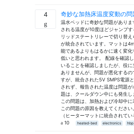
奇妙な加熱床温度変動の問
4
温水ベッドに奇妙な問題がありま
される温度が10度ほどジャンプ
リッドステートリレーで切り替えら
が統合されています。マットは4
能であるよりもはるかに速く変化
低いと思われます。 配線を確認
いることを確認しましたが、役に
ありませんが、問題が悪化するので
すが、統合された5V SMPS電
されず、報告された温度は問題が
題は、クールダウン中にも発生しま
この問題は、加熱および冷却中に
この問題の原因を教えてください
（ヒーターマットに統合されてい
10
heated-bed
electronics
hbp