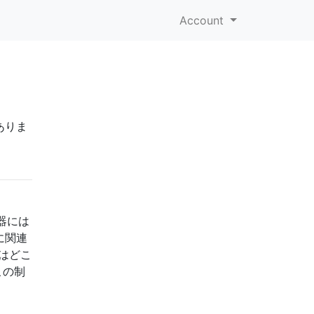
Account
ありま
器には
に関連
はどこ
この制