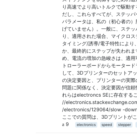
り高速でより高いトルクで駆動す
だし、これらすべてが、ステッパ
パラメータは、私の（初心者の）
げていません）。一般に、ステッ
り、適用された場合、マイクロス
タイミング/誘導/電子特性によ
か、最終的にステップが失われま
め、電流の増加の急峻さは、適用
トローラーボードからモータード
して、3Dプリンターのセットア
の決定要因と、プリンターの実際
問題に関係なく、決定要因が信頼
れらはelectroncs SEに存在する
//electronics.stackexchange.c
/electronics/129064/slow -do
ここでの質問は、3Dプリントが
9
electronics
speed
stepper