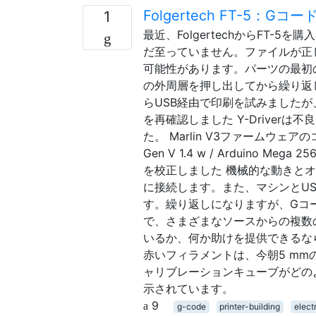
Folgertech FT-5
1
最近、FolgertechからFT
だ至っていません。ファイルが正
可能性があります。パーツの最初
の外周層を押し出してから繰り返し
らUSB経由で印刷を試みました
を再確認しました Y-Drive
た。 Marlin V3ファームウ
Gen V 1.4 w / Arduino Mega 
を校正しました 機械的な動きとオフ
に接続します。また、マシンとU
す。繰り返しになりますが、Gコ
で、さまざまなソースからの複数
いるか、何か助けを提供できるな
赤いフィラメントは、今朝5 m
ャリブレーションキューブがどの
示されています。
9
g-code
printer-building
elect