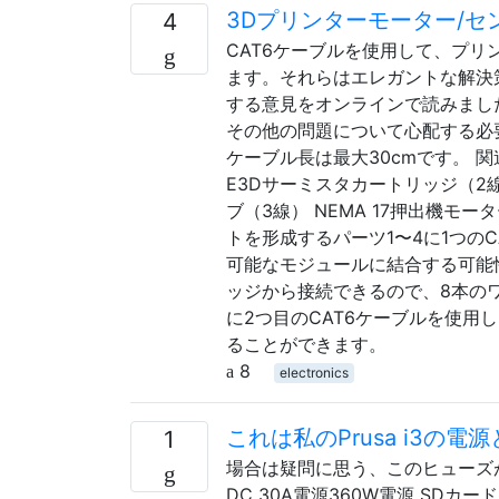
3Dプリンターモーター/セ
4
CAT6ケーブルを使用して、プ
ます。それらはエレガントな解決
する意見をオンラインで読みました
その他の問題について心配する必
ケーブル長は最大30cmです。 
E3Dサーミスタカートリッジ（2
ブ（3線） NEMA 17押出機モー
トを形成するパーツ1〜4に1つの
可能なモジュールに結合する可能
ッジから接続できるので、8本のワ
に2つ目のCAT6ケーブルを使用
ることができます。
8
electronics
これは私のPrusa i3の電
1
場合は疑問に思う、このヒューズが
DC 30A電源360W電源 SDカー