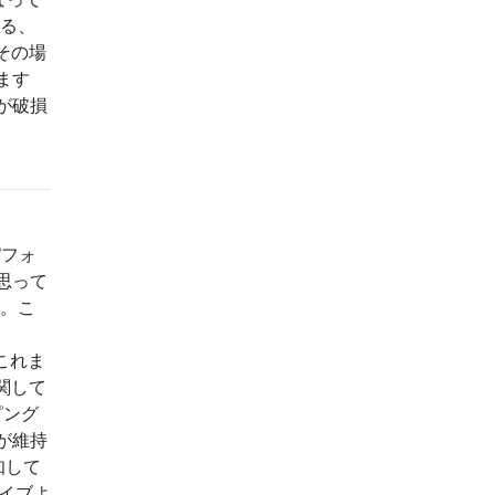
れる、
その場
ます
が破損
パフォ
思って
す。こ
f これま
に関して
ピング
が維持
知して
ライブよ