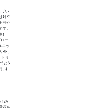
してい
は対立
干渉や
です。
線）
プロー
理ユニッ
り外し
ートリ
5と6
倍にす
12V
に電源を