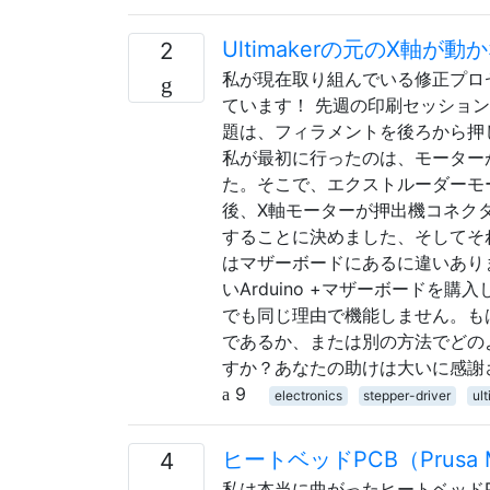
Ultimakerの元のX軸
2
私が現在取り組んでいる修正プロ
ています！ 先週の印刷セッション中
題は、フィラメントを後ろから押
私が最初に行ったのは、モーター
た。そこで、エクストルーダーモ
後、X軸モーターが押出機コネク
することに決めました、そしてそれ
はマザーボードにあるに違いあり
いArduino +マザーボード
でも同じ理由で機能しません。も
であるか、または別の方法でどの
すか？あなたの助けは大いに感謝
9
electronics
stepper-driver
ul
ヒートベッドPCB（Prus
4
私は本当に曲がったヒートベッドP