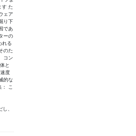
す た
ウェア
掘り下
因であ
ターの
われる
そのた
、コン
全体と
ー速度
械的な
： こ
 ただし、