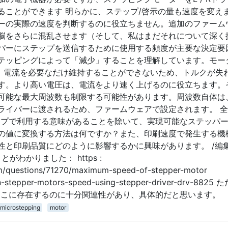
ることができます 明らかに、ステップ/啓示の量も速度を変えま
ーの実際の速度を判断するのに役立ちません。追加のファーム
脳をさらに混乱させます（そして、私はまだそれについて深く
パーにステップを送信するために使用する頻度が主要な決定要
テッピングによって「減少」することを理解しています。モー
り、電流を必要なだけ維持することができないため、トルクが失
す。より高い電圧は、電流をより速く上げるのに役立ちます。
可能な最大周波数も制限する可能性があります。周波数自体は
ライバーに渡されるため、ファームウェアで設定されます。 
ップで利用する意味があることを除いて、実現可能なステッパ
の値に変換する方法は何ですか？また、印刷速度で発生する機
性と印刷品質にどのように影響するかに興味があります。 /編集
ことがわかりました： https :
om/questions/71270/maximum-speed-of-stepper-motor
wn-stepper-motors-speed-using-stepper-driver-drv-8825
ここに存在するのに十分関連性があり、具体的だと思います。
microstepping
motor