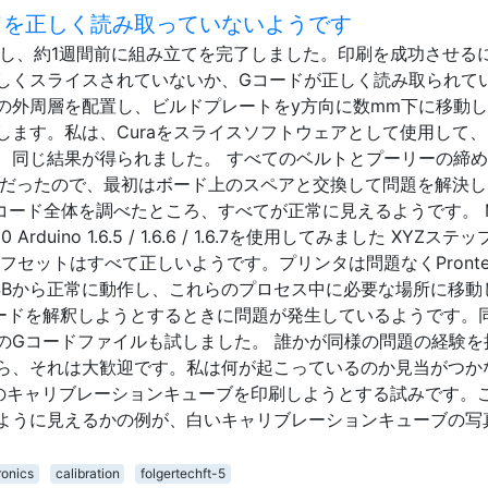
：Gコードを正しく読み取っていないようです
-5を購入し、約1週間前に組み立てを完了しました。印刷を成功させる
しくスライスされていないか、Gコードが正しく読み取られて
の外周層を配置し、ビルドプレートをy方向に数mm下に移動
ます。私は、Curaをスライスソフトウェアとして使用して、
が、同じ結果が得られました。 すべてのベルトとプーリーの締
rは不良だったので、最初はボード上のスペアと交換して問題を解決
ェアのコード全体を調べたところ、すべてが正常に見えるようです。 
2560 Arduino 1.6.5 / 1.6.6 / 1.6.7を使用してみました XYZステッ
セットはすべて正しいようです。プリンタは問題なくPronterf
SBから正常に動作し、これらのプロセス中に必要な場所に移動
ードを解釈しようとするときに問題が発生しているようです。
のGコードファイルも試しました。 誰かが同様の問題の経験を
ら、それは大歓迎です。私は何が起こっているのか見当がつか
mのキャリブレーションキューブを印刷しようとする試みです。
ように見えるかの例が、白いキャリブレーションキューブの写
ronics
calibration
folgertechft-5