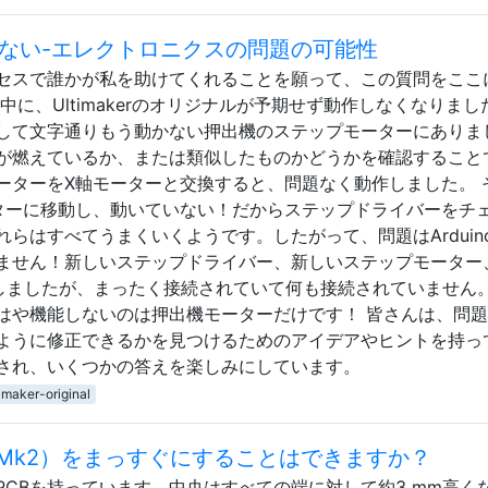
が動かない-エレクトロニクスの問題の可能性
セスで誰かが私を助けてくれることを願って、この質問をここ
に、Ultimakerのオリジナルが予期せず動作しなくなりまし
して文字通りもう動かない押出機のステップモーターにありま
が燃えているか、または類似したものかどうかを確認すること
ーターをX軸モーターと交換すると、問題なく動作しました。 
ターに移動し、動いていない！だからステップドライバーをチ
らはすべてうまくいくようです。したがって、問題はArduin
ません！新しいステップドライバー、新しいステップモーター
を購入しましたが、まったく接続されていて何も接続されていません
はや機能しないのは押出機モーターだけです！ 皆さんは、問
ように修正できるかを見つけるためのアイデアやヒントを持っ
され、いくつかの答えを楽しみにしています。
timaker-original
a Mk2）をまっすぐにすることはできますか？
CBを持っています、中央はすべての端に対して約3 mm高く