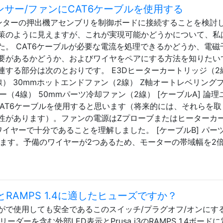
ンサー/ファンにCAT6ケーブルを使用する
リンターの押出機アセンブリを制御ボードに接続することを検討
策のように見えますが、これが実現可能かどうかについて、私
。 CAT6ケーブルが必要な電流を処理できるかどうか、電磁
要があるかどうか、およびワイヤをペアにする方法を知りたい
関連する部分は次のとおりです。 E3Dヒーターカートリッジ（2
線） 30mmホットエンドファン（2線） Z軸オートレベリング
ター（4線） 50mmパーツ冷却ファン（2線） [ケーブルA] 論
CAT6ケーブルを使用すると思います（将来的には、それらを取
性があります）。ファンの電源はZプローブまたはヒーターカ
イヤーで十分であることを理解しました。 [ケーブルB] パーツ
します。予備のワイヤーが2つあるため、モーターの帯域幅を2
源とRAMPS 1.4に適したヒューズですか？
で使用しても安全であるこのスイッチ/プラグオフ/オンにする
ドリーダーを含む外部LED表示とPrusa i3のRAMPS 1.4ボード