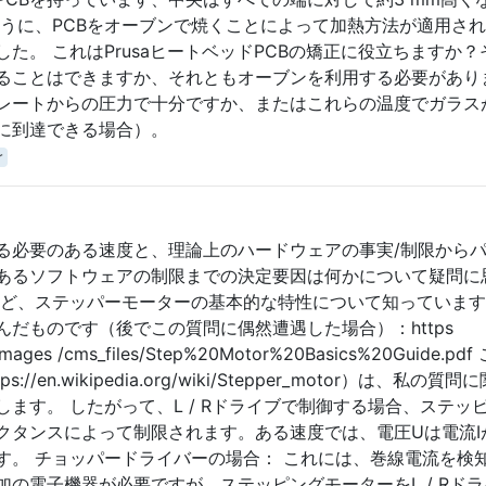
ように、PCBをオーブンで焼くことによって加熱方法が適用さ
た。 これはPrusaヒートベッドPCBの矯正に役立ちますか？
ることはできますか、それともオーブンを利用する必要があり
レートからの圧力で十分ですか、またはこれらの温度でガラス
に到達できる場合）。
r
る必要のある速度と、理論上のハードウェアの事実/制限から
あるソフトウェアの制限までの決定要因は何かについて疑問に
など、ステッパーモーターの基本的な特性について知っていま
だものです（後でこの質問に偶然遭遇した場合）：https
/images /cms_files/Step%20Motor%20Basics%20Guide.pd
en.wikipedia.org/wiki/Stepper_motor）は、私の質問
ます。 したがって、L / Rドライブで制御する場合、ステッ
クタンスによって制限されます。ある速度では、電圧Uは電流I
す。 チョッパードライバーの場合： これには、巻線電流を検
の電子機器が必要ですが、ステッピングモーターをL / Rド