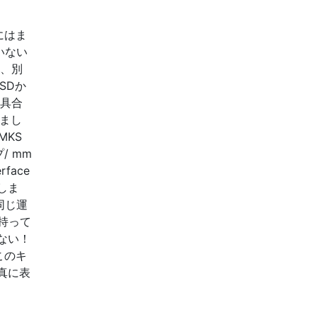
にはま
いない
し、別
SDか
め具合
しまし
MKS
プ/ mm
ace
しま
同じ運
持って
ない！
このキ
真に表