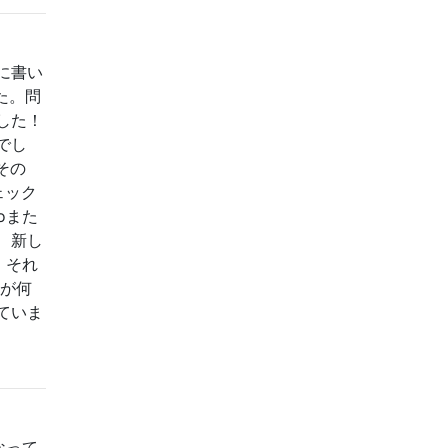
に書い
た。問
した！
でし
その
ェック
oまた
、新し
。それ
題が何
ていま
なって