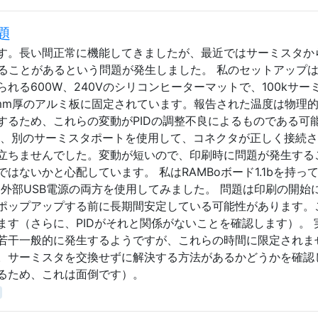
題
す。長い間正常に機能してきましたが、最近ではサーミスタか
することがあるという問題が発生しました。 私のセットアップ
れる600W、240Vのシリコンヒーターマットで、100kサー
mm厚のアルミ板に固定されています。報告された温度は物理
するため、これらの変動がPIDの調整不良によるものである可
し、別のサーミスタポートを使用して、コネクタが正しく接続
立ちませんでした。変動が短いので、印刷時に問題が発生する
はないかと心配しています。 私はRAMBoボード1.1bを持っ
源と外部USB電源の両方を使用してみました。 問題は印刷の開始
ポップアップする前に長期間安定している可能性があります。
す（さらに、PIDがそれと関係がないことを確認します）。 
若干一般的に発生するようですが、これらの時間に限定されま
。サーミスタを交換せずに解決する方法があるかどうかを確認
るため、これは面倒です）。