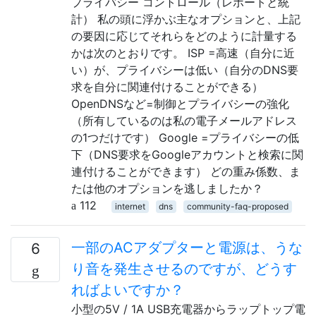
プライバシー コントロール（レポートと統
計） 私の頭に浮かぶ主なオプションと、上記
の要因に応じてそれらをどのように計量する
かは次のとおりです。 ISP =高速（自分に近
い）が、プライバシーは低い（自分のDNS要
求を自分に関連付けることができる）
OpenDNSなど=制御とプライバシーの強化
（所有しているのは私の電子メールアドレス
の1つだけです） Google =プライバシーの低
下（DNS要求をGoogleアカウントと検索に関
連付けることができます） どの重み係数、ま
たは他のオプションを逃しましたか？
112
internet
dns
community-faq-proposed
一部のACアダプターと電源は、うな
6
り音を発生させるのですが、どうす
ればよいですか？
小型の5V / 1A USB充電器からラップトップ電