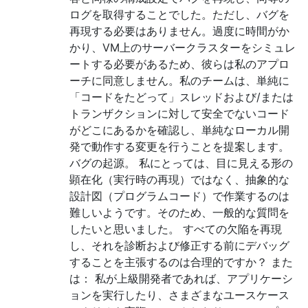
ログを取得することでした。ただし、バグを
再現する必要はありません。過度に時間がか
かり、VM上のサーバークラスターをシミュレ
ートする必要があるため、彼らは私のアプロ
ーチに同意しません。私のチームは、単純に
「コードをたどって」スレッドおよび/または
トランザクションに対して安全でないコード
がどこにあるかを確認し、単純なローカル開
発で動作する変更を行うことを提案します。
バグの起源。 私にとっては、目に見える形の
顕在化（実行時の再現）ではなく、抽象的な
設計図（プログラムコード）で作業するのは
難しいようです。そのため、一般的な質問を
したいと思いました。 すべての欠陥を再現
し、それを診断および修正する前にデバッグ
することを主張するのは合理的ですか？ また
は： 私が上級開発者であれば、アプリケーシ
ョンを実行したり、さまざまなユースケース