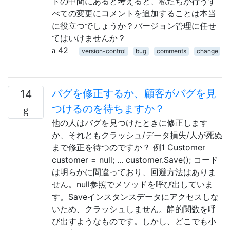
ドの中間にあると考えると、私たちが行うす
べての変更にコメントを追加することは本当
に役立つでしょうか？バージョン管理に任せ
てはいけませんか？
42
version-control
bug
comments
change
バグを修正するか、顧客がバグを見
14
つけるのを待ちますか？
他の人はバグを見つけたときに修正します
か、それともクラッシュ/データ損失/人が死ぬ
まで修正を待つのですか？ 例1 Customer
customer = null; ... customer.Save(); コード
は明らかに間違っており、回避方法はありま
せん。null参照でメソッドを呼び出していま
す。Saveインスタンスデータにアクセスしな
いため、クラッシュしません。静的関数を呼
び出すようなものです。しかし、どこでも小