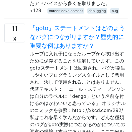
たアドバイスから多くを取りました。
129
career-development
debugging
bug
「goto」ステートメントはどのよう
11
なバグにつながりますか？歴史的に
重要な例はありますか？
ループに入れ子になったループから抜け出す
ために保存することを理解しています。この
gotoステートメントは回避され、バグが発生
しやすいプログラミングスタイルとして悪用
され、決して使用されることはありません。
代替テキスト： 「ニール・スティーブンソン
は自分のラベルに「dengo」という名前を付
けるのはかわいいと思っている」 オリジナル
のコミックを参照：http : //xkcd.com/292/
私はこれを早く学んだからです。どんな種類
のバグがgoto実際につながるのかについての
洞察や経験は本当にありません。ここで何を