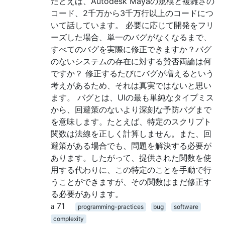
たとえば、Autodesk Mayaの規模と複雑さの
コード、2千万から3千万行以上のコードにつ
いて話しています。 必要に応じて開発をフリ
ーズした場合、単一のバグがなくなるまで、
すべてのバグを実際に修正できますか？バグ
のないシステムの存在に対する賛否両論は何
ですか？ 修正するたびにバグが増えるという
考えがあるため、それは真実ではないと思い
ます。 バグとは、UIの最も単純なタイプミス
から、回避策のないより深刻な予防バグまで
を意味します。たとえば、特定のスクリプト
関数は法線を正しく計算しません。また、回
避策がある場合でも、問題を解決する必要が
あります。したがって、提供された関数を使
用する代わりに、この特定のことを手動で行
うことができますが、その関数はまだ修正す
る必要があります。
71
programming-practices
bug
software
complexity