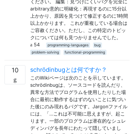
ください。 編集：見つけにくいバグを完全に
arbitrary意的に明確化：再現するのに15分以
上かかり、原因を見つけて修正するのに1時間
以上かかります。 これが重複している場合は
ご容赦ください。ただし、この特定のトピッ
クについては何も見つかりませんでした。
54
programming-languages
bug
problem-solving
functional-programming
schrödinbugとは何ですか？
10
このWikiページは次のことを示しています。
schrödinbugは、ソースコードを読んだり、
異常な方法でプログラムを使用したりした場
合に最初に動作するはずのないことに気づい
た後にのみ現れるバグです。Jargonファイル
には、「…これは不可能に思えますが、起こ
ります。一部のプログラムは潜在的なシュレ
ディンバグを長年にわたって隠していまし