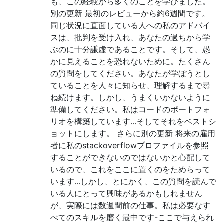
も、この経験から多くのことを学びました。
別の更新 最初のレビューから約6週間です。
同じ状況に直面している人への私のアドバイ
スは、批判を受け入れ、あなたの過ちから学
ぶのに十分謙虚であることです。そして、愚
かに見えることを恐れないために。たくさん
の質問をしてください。あなたが学ぼうとし
ていることを人々に知らせ、理解するまで尋
ね続けます。しかし、うまくいかないように
準備してください。私はコードのポートフォ
リオを構築しています...そしてそれをベストシ
ョットにします。 さらに別の更新 将来の雇用
者に私のstackoverflowプロファイルを参照
することができないのではないかと心配して
いるので、これをここに置くのをためらって
います...しかし、とにかく、この質問を読んで
いる人にとって興味があるかもしれません
が、実際には数週間前の仕事。私は必要なす
べてのスキルを磨く最中です-ここで与えられ