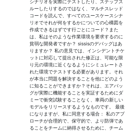
シナリオを実際にテストしたり、ステップス
ルーしたりするのではなく、マルチスレッド
コードを読んで、すべてのユースケースシナ
リオでそれが何をするかについての心構図を
作成できるはずです行ごとにコード？また
は、私はそのような作業環境を要求するのに
貧弱な開発者ですか？ sissisのデバッグはあ
りますか？ 私の意見では、インシデントチケ
ットに対応して提出された修正は、可能な限
り元の環境に近くなるようにシミュレートさ
れた環境でテストする必要があります。それ
が本当に問題を解決することを他にどのよう
に知ることができますか？それは、エアバッ
グが実際に機能することを実証するためにダ
ミーで衝突試験することなく、車両の新しい
モデルをリリースするようなものです。 最後
になりますが、私に同意する場合： 私のアプ
ローチが合理的で、保守的で、より防弾であ
ることをチームに納得させるために、チーム