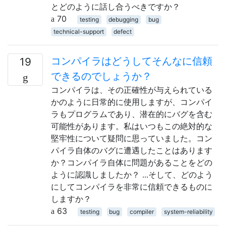
とどのように話し合うべきですか？
70
testing
debugging
bug
technical-support
defect
コンパイラはどうしてそんなに信頼
19
できるのでしょうか？
コンパイラは、その正確性が与えられている
かのように日常的に使用しますが、コンパイ
ラもプログラムであり、潜在的にバグを含む
可能性があります。私はいつもこの絶対的な
堅牢性について疑問に思っていました。コン
パイラ自体のバグに遭遇したことはあります
か？コンパイラ自体に問題があることをどの
ように認識しましたか？ ...そして、どのよう
にしてコンパイラを非常に信頼できるものに
しますか？
63
testing
bug
compiler
system-reliability