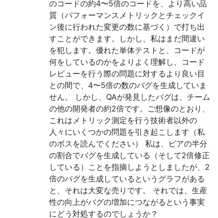
のコードの約4〜5倍のコードを、より高い品
質（パフォーマンスメトリックとチェックイ
ン後に行われた変更の数に基づく）で打ち出
すことができます。しかし、私はまだ間違い
を犯します。優れた単体テストと、コードが
何をしているのかをよりよく理解し、コード
レビューを行う際の問題に対するより良い目
との間で、4〜5倍の数のバグを生成していま
せん。 しかし、QAが発見したバグは、チーム
の他の開発者の約2倍です。ご想像のとおり、
これはメトリック測定を行う技術者以外の
人々にいくつかの問題を引き起こします（私
のボスを読んでください） 私は、ピアの半分
の割合でバグを生成している（そして2倍修正
している）ことを指摘しようとしましたが、2
倍のバグを生成しているというグラフがある
と、それは大変な売りです。 それでは、生産
性の向上がバグの増加につながるという事実
にどう対処するのでしょうか？