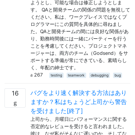
ようとし、可能な場合は修正しようとしま
す。 QAと開発チームの関係の問題を無視して
ください。私は、ワークプレイスではなくプ
ログラマーにこの質問を具体的に尋ねまし
た。QAと開発チームの間には良好な関係があ
り、勤務時間後には一緒にパーティーを行う
ことを考慮してください。プロジェクトマネ
ージャーは、両方のチーム（Godsend）をサ
ポートする準備が常にできている、素晴らし
く、年配の紳士です。
267
testing
teamwork
debugging
bug
バグをより速く解決する方法はあり
16
ますか？私はちょうど上司から警告
を受けました[終了]
上司から、月曜日にパフォーマンスに関する
否定的なレビューを受けると言われました。
彼は、なぜ私がそんなに遅いのか、そしてな