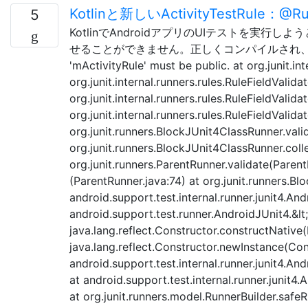
Kotlinと新しいActivityTestRul
5
KotlinでAndroidアプリのUIテストを実行し
せることができません。正しくコンパイルされ、実行時に次の
'mActivityRule' must be public. at org.junit.in
org.junit.internal.runners.rules.RuleFieldValida
org.junit.internal.runners.rules.RuleFieldValida
org.junit.internal.runners.rules.RuleFieldValida
org.junit.runners.BlockJUnit4ClassRunner.vali
org.junit.runners.BlockJUnit4ClassRunner.colle
org.junit.runners.ParentRunner.validate(ParentR
(ParentRunner.java:74) at org.junit.runners.B
android.support.test.internal.runner.junit4.A
android.support.test.runner.AndroidJUnit4.&lt;
java.lang.reflect.Constructor.constructNative
java.lang.reflect.Constructor.newInstance(Con
android.support.test.internal.runner.junit4.
at android.support.test.internal.runner.junit
at org.junit.runners.model.RunnerBuilder.safe