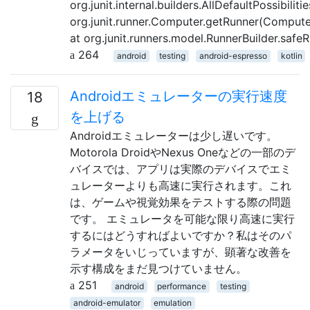
org.junit.internal.builders.AllDefaultPossibilit
org.junit.runner.Computer.getRunner(Computer
at org.junit.runners.model.RunnerBuilder.safe
264
android
testing
android-espresso
kotlin
Androidエミュレーターの実行速度
18
を上げる
Androidエミュレーターは少し遅いです。
Motorola DroidやNexus Oneなどの一部のデ
バイスでは、アプリは実際のデバイスでエミ
ュレーターよりも高速に実行されます。これ
は、ゲームや視覚効果をテストする際の問題
です。 エミュレータを可能な限り高速に実行
するにはどうすればよいですか？私はそのパ
ラメータをいじっていますが、顕著な改善を
示す構成をまだ見つけていません。
251
android
performance
testing
android-emulator
emulation