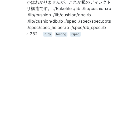
かはわかりませんが、これが私のディレクト
リ構造です。 ./Rakefile ./lib ./lib/cushion.rb
./lib/cushion ./lib/cushion/doc.rb
./lib/cushion/db.rb ./spec ./spec/spec.opts
./spec/spec_helper.rb ./spec/db_spec.rb
282
ruby
testing
rspec