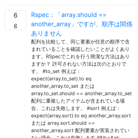
Rspec：「array.should ==
6
another_array」ですが、順序は関係
ありません
配列を比較して、同じ要素が任意の順序で含
まれていることを確認したいことがよくあり
ます。RSpecでこれを行う簡潔な方法はあり
ますか？ 許可されない方法は次のとおりで
す。 #to_set 例えば：
expect(array.to_set).to eq
another_array.to_set または
array.to_set.should == another_array.to_set
配列に重複したアイテムが含まれている場
合、これは失敗します。 #sort 例えば：
expect(array.sort).to eq another_array.sort
または array.sort.should ==
another_array.sort 配列要素が実装されてい
ない場合、これは失敗します #&lt;=&gt;