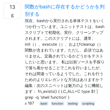
関数がbashに存在するかどうかを判
13
別する
現在、bashから実行される単体テストをいく
つか行っています。ユニットテストは、bash
スクリプトで初期化、実行、クリーンアップ
されます。このスクリプトには、通常、
init（）、execute（）、およびcleanup（）
関数が含まれています。ただし、必須ではあ
りません。定義されているかどうかをテスト
したいと思います。 私は以前ソースを手探り
で落ち着かせることでこれを行いましたが、
それは間違っているようでした。これを行う
ためのよりエレガントな方法はありますか？
編集：次のスニペットは魅力のように機能し
ます： fn_exists() { LC_ALL=C type $1 |
grep -q 'shell function' }
187
bash
function
testing
scripting