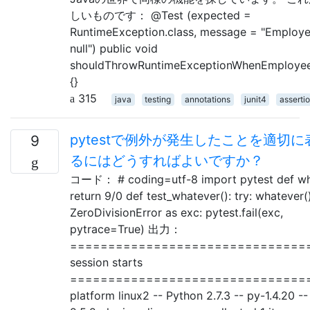
しいものです： @Test (expected =
RuntimeException.class, message = "Employee
null") public void
shouldThrowRuntimeExceptionWhenEmployeeI
{}
315
java
testing
annotations
junit4
asserti
pytestで例外が発生したことを適切に
9
るにはどうすればよいですか？
コード： # coding=utf-8 import pytest def wh
return 9/0 def test_whatever(): try: whatever(
ZeroDivisionError as exc: pytest.fail(exc,
pytrace=True) 出力：
================================ 
session starts
===============================
platform linux2 -- Python 2.7.3 -- py-1.4.20 --