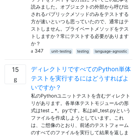
読みました。オブジェクトの外部から呼び出
されるパブリックメソッドのみをテストする
方が速いといつも思っていたので、通常はテ
ストしません。プライベートメソッドをテス
トしますか？常にテストする必要があります
か？
347
unit-testing
testing
language-agnostic
ディレクトリですべてのPython単体
15
テストを実行するにはどうすればよ
いですか？
私のPythonユニットテストを含むディレクト
リがあります。各単体テストモジュールの形
式はtest _ *。pyです。私はall_test.pyという
ファイルを作成しようとしています。これ
は、ご想像のとおり、前述のテストフォーム
のすべてのファイルを実行して結果を返しま