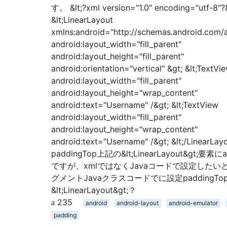
す。 &lt;?xml version="1.0" encoding="utf-8"?
&lt;LinearLayout
xmlns:android="http://schemas.android.com/a
android:layout_width="fill_parent"
android:layout_height="fill_parent"
android:orientation="vertical" &gt; &lt;TextVi
android:layout_width="fill_parent"
android:layout_height="wrap_content"
android:text="Username" /&gt; &lt;TextView
android:layout_width="fill_parent"
android:layout_height="wrap_content"
android:text="Username" /&gt; &lt;/LinearLay
paddingTop上記の&lt;LinearLayout&gt;
ですが、xmlではなくJavaコードで設定したい
グメントJavaクラスコードでに設定paddingT
&lt;LinearLayout&gt;？
235
android
android-layout
android-emulator
padding