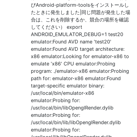
びAndroid-platform-toolsをインストールし
たときに発生しました|同じ問題が発生した場
合は、これを削除するか、競合の場所を確認
してください） export
ANDROID_EMULATOR_DEBUG=1 test20
emulator:Found AVD name 'test20'
emulator:Found AVD target architecture:
x86 emulator:Looking for emulator-x86 to
emulate 'x86' CPU emulator:Probing
program: ./emulator-x86 emulator:Probing
path for: emulator-x86 emulator:Found
target-specific emulator binary:
/usr/local/bin/emulator-x86
emulator:Probing for:
/usr/local/bin/libOpenglRender.dylib
emulator:Probing for:
/usr/local/bin/lib/libOpenglRender.dylib
emulator:Probing for:
/usr/local/lib/libOpenglRender.dylib …