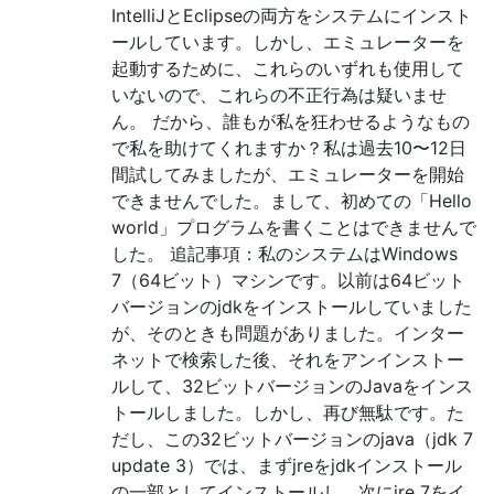
IntelliJとEclipseの両方をシステムにインスト
ールしています。しかし、エミュレーターを
起動するために、これらのいずれも使用して
いないので、これらの不正行為は疑いませ
ん。 だから、誰もが私を狂わせるようなもの
で私を助けてくれますか？私は過去10〜12日
間試してみましたが、エミュレーターを開始
できませんでした。まして、初めての「Hello
world」プログラムを書くことはできませんで
した。 追記事項：私のシステムはWindows
7（64ビット）マシンです。以前は64ビット
バージョンのjdkをインストールしていました
が、そのときも問題がありました。インター
ネットで検索した後、それをアンインストー
ルして、32ビットバージョンのJavaをインス
トールしました。しかし、再び無駄です。た
だし、この32ビットバージョンのjava（jdk 7
update 3）では、まずjreをjdkインストール
の一部としてインストールし、次にjre 7をイ