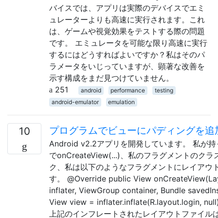
バイスでは、アプリは実際のデバイスでエミ
ュレーターよりも高速に実行されます。これ
は、ゲームや視覚効果をテストする際の問題
です。 エミュレータを可能な限り高速に実行
するにはどうすればよいですか？私はそのパ
ラメータをいじっていますが、顕著な改善を
示す構成をまだ見つけていません。
251
android
performance
testing
android-emulator
emulation
プログラムでビューにパディングを追
10
Android v2.2アプリを開発しています。 私
でonCreateView(...)、私のフラグメントの
ク、私は以下のようなフラグメントにレイアウ
す。 @Override public View onCreateView(Lay
inflater, ViewGroup container, Bundle savedIn
View view = inflater.inflate(R.layout.login, null
上記のインフレートされたレイアウトファイルは（lo