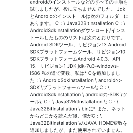
androidのインストールなどのすべての手順を
試しましたが、役に立ちませんでした。 Jdk
とAndroidのインストールは次のフォルダーに
あります。 C：\ Java32BitInstallation C：\
AndroidSdkInstallationダウンロード/インス
トールしたもののリストは次のとおりです。
Android SDKツール、リビジョン13 Android
SDKプラットフォームツール、リビジョン10
SDKプラットフォームAndroid 4.0.3、API
15、リビジョン1 JDK jdk-7u3-windows-
i586 私の道で変数、私は* Cを追加しまし
た：\ AndroidSdkInstallation \ androidの-
SDK \プラットフォームツール\; C：\
AndroidSdkInstallation \ androidの-SDK \ツ
ール\; C：\ Java32BitInstallation \; C：\
Java32BitInstallation \ binに* また、ネット
からどこかを読んだ後、値がC：\
Java32BitInstallation \のJAVA_HOME変数を
追加しましたが、まだ使用されていません。