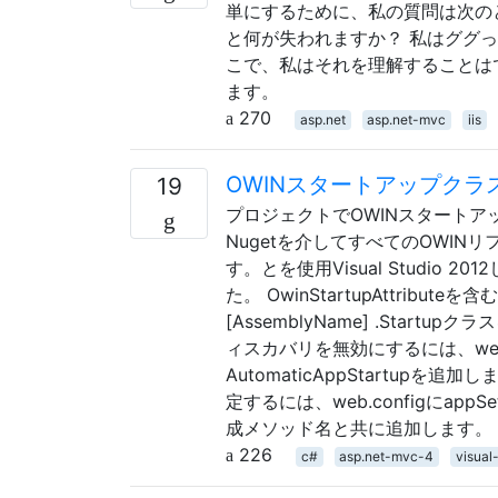
単にするために、私の質問は次のと
と何が失われますか？ 私はググ
こで、私はそれを理解することは
ます。
270
asp.net
asp.net-mvc
iis
OWINスタートアップクラ
19
プロジェクトでOWINスタート
Nugetを介してすべてのOWI
す。とを使用Visual Studio
た。 OwinStartupAttri
[AssemblyName] .Sta
ィスカバリを無効にするには、web.con
AutomaticAppStartu
定するには、web.configにapp
成メソッド名と共に追加します。
226
c#
asp.net-mvc-4
visual