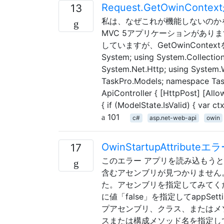
Request.GetOwinCon
13
私は、なぜこれが機能しないのかを理
MVC 5アプリケーションがあります。Re
していますが、GetOwinCont
System; using System.Collection
System.Net.Http; using System.
TaskPro.Models; namespace TaskP
ApiController { [HttpPost] [Al
{ if (ModelState.IsValid) { var c
101
c#
asp.net-web-api
owin
OwinStartupAttri
17
このエラー アプリを読み込もうとしたと
含むアセンブリが見つかりません。
た。アセンブリを指定してみてくださ
に値「false」を指定してappSett
プアセンブリ、クラス、またはメソ
スまたは構成メソッド名を指定してapp