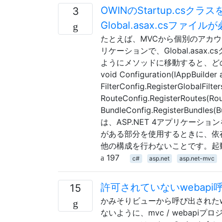
OWINのStartup.c
3
Global.asax.csファイ
たとえば、MVCから個別のアカウン
リケーションで、Global.asax.cs
ようにメソッドに移動すると、どのような欠点が
void Configuration(IAppBuilder a
FilterConfig.RegisterGlobalFilters
RouteConfig.RegisterRoutes(Rou
BundleConfig.RegisterBundles
は、ASP.NET 4アプリケーション
がある部分を使用するときに、依
他の構成を行わないことです。起
197
c#
asp.net
asp.net-mvc
許可されていないwebap
15
かみそりビューから呼び出されたw
ないように、mvc / webap