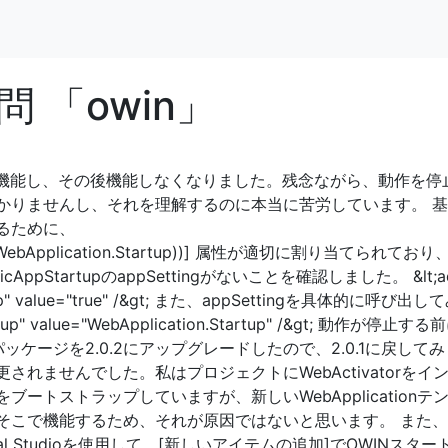
 「owin」
完全に機能し、その後機能しなくなりました。残念ながら、動作を停
かりませんし、それを理解するのに本当に苦労しています。 
るために、
eof(WebApplication.Startup))] 属性が適切に割り当てられており、
AppStartupのappSettingがないことを確認しました。 &lt;a
rtup" value="true" /&gt; また、appSettingを具体的に呼び出
rtup" value="WebApplication.Startup" /&gt; 動作が停止す
ty NuGetパッケージを2.0.2にアップグレードしたので、2.0.1に戻し
れませんでした。私はプロジェクトにWebActivatorをイ
ートストラップしていますが、新しいWebApplicationテ
そこで機能するため、それが原因ではないと思います。 また
l Studioを使用して、[新しいアイテムの追加]でOWINスター