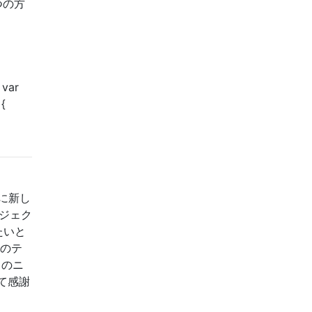
つの方
 var
 {
に新し
ジェク
たいと
てのテ
らのニ
て感謝