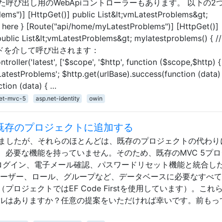
介した呼び出し用のWebApiコントローラーもあります。 以下の2
ems")] [HttpGet()] public List&lt;vmLatestProblems&gt;
 here } [Route("api/home/myLatestProblems")] [HttpGet()]
ublic List&lt;vmLatestProblems&gt; mylatestproblems() { //
角度コードを介して呼び出されます：
roller('latest', ['$scope', '$http', function ($scope,$http) {
atestProblems'; $http.get(urlBase).success(function (data)
ction (data) { …
net-mvc-5
asp.net-identity
owin
認証を既存のプロジェクトに追加する
見ましたが、それらのほとんどは、既存のプロジェクトの代わり
、必要な機能を持っていません。そのため、既存のMVC 5プロ
 IDをログイン、電子メール確認、パスワードリセット機能と統合し
ユーザー、ロール、グループなど、データベースに必要なすべ
ロジェクトではEF Code Firstを使用しています）。これ
ルはありますか？任意の提案をいただければ幸いです。前もっ