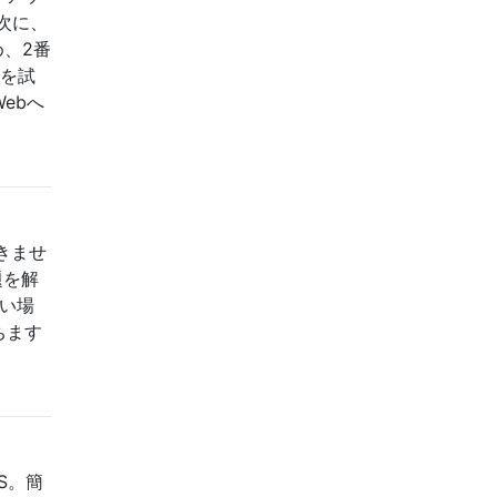
次に、
め、2番
何を試
Webへ
きませ
題を解
ない場
ちます
S。簡