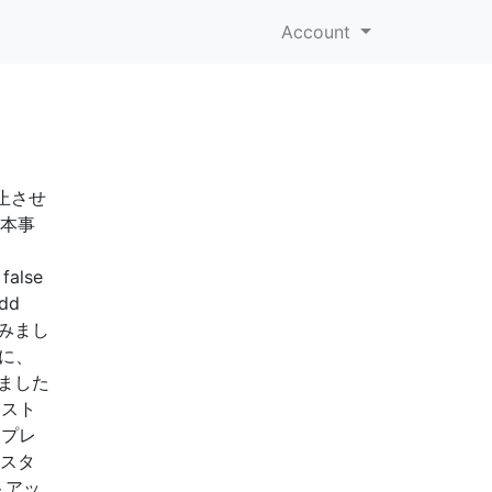
Account
止させ
基本事
false
dd
してみまし
る前に、
てみました
ンスト
ンプレ
、スタ
トアッ