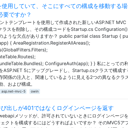
sクラスを使用していて、そこにすべての構成を移動する
ルが必要ですか？
トテンプレートを使用して作成された新しいASP.NET MVC 
クラスを削除し、その構成コードをStartup.cs Configuration(
ありますか？ public partial class Startup { pub
pp) { AreaRegistration.RegisterAllAreas();
(GlobalFilters.Filters);
teTable.Routes);
(BundleTable.Bundles); ConfigureAuth(app); } } 私にとって
をASP.NET 5にアップグレードし、Startup.csクラスで構成
存関係の注入と、関連しているように見える2つの異なるクラ
動、および構成。
asp.net-mvc-5
owin
i呼び出しが401ではなくログインページを返す
ebapiメソッドが、許可されていないときにログインページ
iプロジェクトを構成するにはどうすればよいですか？ そのMVC5ア