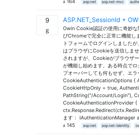
164
asp.net
asp.net-mvc
authe
ASP.NET_SessionId 
9
Owin Cookie認証の使用に奇妙な
びChromeで完全に正常に機能
トフォームでログインしましたが、
はブラウザにCookieを送信し
されますが、Cookieがブラウ
が機能し始めます。ある時点でログ
プオーバーしても何もせず、エラーもスロー
CookieAuthenticationOptions { 
CookieHttpOnly = true, Authent
PathString("/Account/Login"), 
CookieAuthenticationProvider { 
ctx.Response.Redirect(ct
ます： IAuthenticationManager a
145
asp.net
asp.net-identity
o