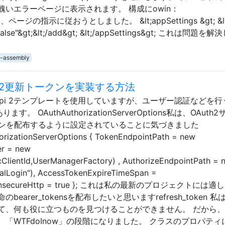
いエラーページに表示されます。 構成にowin：
て、ページの指示に従おうとしました。 &lt;appSettings &gt; &lt
="false"&gt;&lt;/add&gt; &lt;/appSettings&gt; これは問題を
t-assembly
th2更新トークンを実装する方法
属のWebApi 2テンプレートを使用していますが、ユーザー認証などを
 OAuthAuthorizationServerOptions私は、OAuth
クンを配布するように設定されていることに気づきました
rizationServerOptions { TokenEndpointPath = new
er = new
cClientId,UserManagerFactory) , AuthorizeEndpointPath = 
nalLogin"), AccessTokenExpireTimeSpan =
llowInsecureHttp = true }; これは私の最新のプロジェクトには
arer_tokensを配布したいと思いますrefresh_token 私
て、何も役に立つものを見つけることができません。 だから
「WTFdoInow」の段階になりました。 クラスのプロパティ