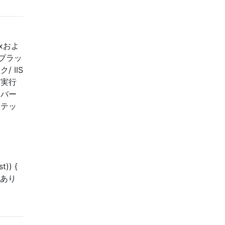
oxおよ
プラッ
 IIS
く実行
ーバー
ステッ
t)) {
ドがあり