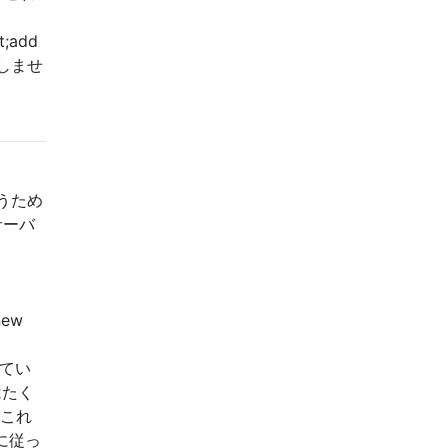
;add
解決しませ
行うため
2サーバ
new
適してい
はたく
、これ
に従っ