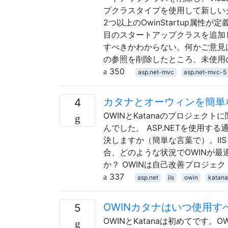
プクラスタイプを使用して新しい
2つ以上のOwinStartup属
目のスタートアップクラスを追加
すべきかわからない。何かご意見は？ 更新 
の参照を削除したところ、未使用
350
asp.net-mvc
asp.net-mvc-5
カタナとオーウィンを簡単
4
OWINとKatanaのプロジェ
んでした。 ASP.NETを使用す
決しますか（簡単な言葉で）。IIS
合、どのような状況でOWINが最
か？ OWINは自己改善プロジェ
337
asp.net
iis
owin
katana
OWINカタナはいつ使用す
5
OWINとKatanaは初めてです