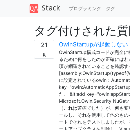
プログラミング
タグ
タグ付けされた質問
OwinStartupが起動しない
21
OwinStartup構成コードが
るために何をしたのか正確にはわ
項が網羅されていることを確認す
[assembly:OwinStartup(typ
に設定されているowin：Automatic
key="owin:AutomaticAppSta
た。 &lt;add key="owin:appSta
Microsoft.Owin.Securi
（これは苦痛でした）が、何も変更さ
ールし、それを使用して他のものをブ
ートでそれをテストしましたが、
ートアップクラスを削除し、Visua