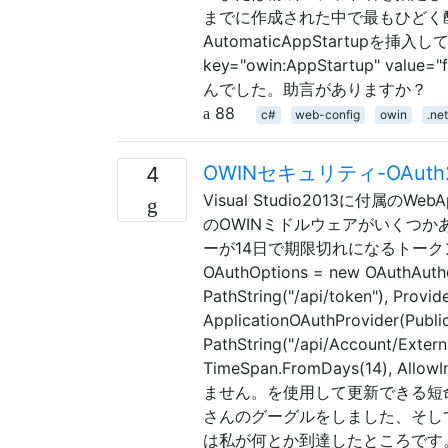
までに作成された中で最もひどく醜
AutomaticAppStartupを挿入し
key="owin:AppStartup" value
んでした。助言がありますか？
88
c#
web-config
owin
.ne
OWINセキュリティ-OAu
4
Visual Studio2013に付
のOWINミドルウェアがいくつかあります。
ーが14日で期限切れになるトー
OAuthOptions = new OAuthAutho
PathString("/api/token"), Provid
ApplicationOAuthProvider(Publi
PathString("/api/Account/Exter
TimeSpan.FromDays(14), A
ません。を使用して更新できる短命のbe
さんのグーグルをしました、そし
は私が何とか到達したところです。