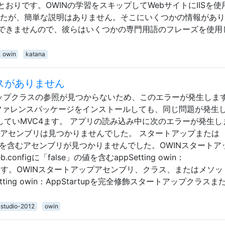
おりです。OWINの学習をスキップしてWebサイトにIISを使
ったが、簡単な説明はありません。そこにいくつかの情報があ
できませんので、彼らはいくつかの専門用語のフレーズを使用
owin
katana
スがありません
アップクラスの参照が見つからないため、このエラーが発生しま
Nリファレンスパッケージをインストールしても、同じ問題が発生
 2012していMVC4ます。 アプリの読み込み中に次のエラーが発生
buteを含むアセンブリは見つかりませんでした。 スタートアップまたは
rtupクラスを含むアセンブリが見つかりませんでした。OWINスタート
figに「false」の値を含むappSetting owin：
pを追加します。OWINスタートアップアセンブリ、クラス、またはメソ
Setting owin：AppStartupを完全修飾スタートアップクラスま
-studio-2012
owin