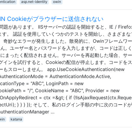
ntication
asp.net-identity
owin
+ OWIN Cookieがブラウザーに送信されない
問題があります。 IISサーバーの認証を開始すると、IE / Firef
します。 認証を使用していくつかのテストを開始し、さまざまな
奇妙なエラーが発生しました。散発的に、Owinフレームワーク/
ません。ユーザー名とパスワードを入力しますが、コードは正し
ザーにまったく配信されません。サーバーを再起動した場合、サ
インを試行すると、Cookieの配信が停止します。コードを
しません。 app.UseCookieAuthentication(new
AuthenticationMode = AuthenticationMode.Active,
icationType = "ABC", LoginPath = new
CookiePath = "/", CookieName = "ABC", Provider = new
OnApplyRedirect = ctx =&gt; { if (!IsAjaxRequest(ctx.Reques
x.RedirectUri); } } } }); そして、私のログイン手順の中に次のコー
uthenticationManager …
win
katana