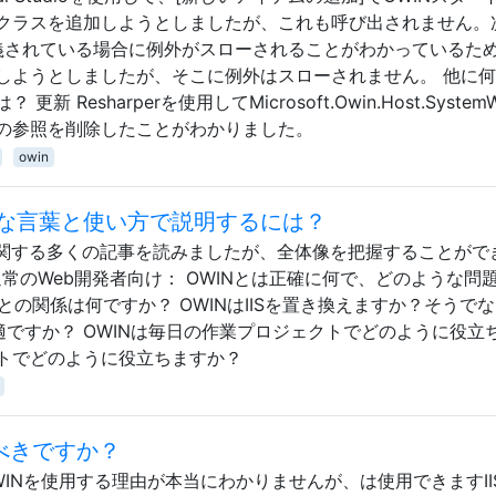
クラスを追加しようとしましたが、これも呼び出されません。
性が定義されている場合に例外がスローされることがわかっているた
しようとしましたが、そこに例外はスローされません。 他に
Resharperを使用してMicrosoft.Owin.Host.System
の参照を削除したことがわかりました。
owin
な言葉と使い方で説明するには？
クトに関する多くの記事を読みましたが、全体像を把握することがで
る通常のWeb開発者向け： OWINとは正確に何で、どのような問
との関係は何ですか？ OWINはIISを置き換えますか？そうで
適ですか？ OWINは毎日の作業プロジェクトでどのように役立
クトでどのように役立ちますか？
べきですか？
。OWINを使用する理由が本当にわかりませんが、は使用できますII