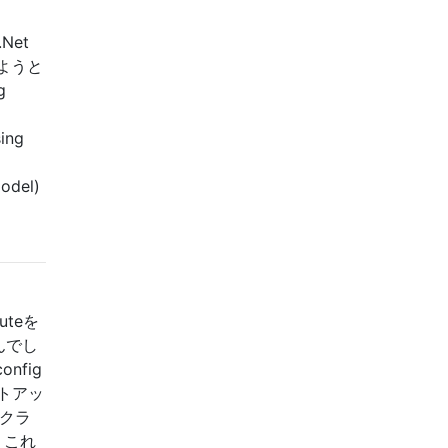
Net
しようと
g
ing
odel)
uteを
んでし
fig
ートアッ
プクラ
、これ