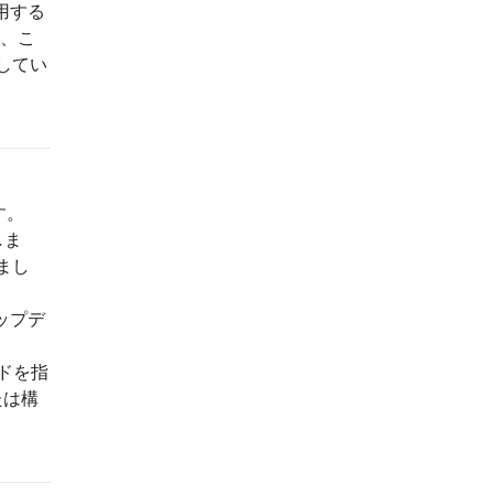
用する
り、こ
してい
す。
しま
しまし
アップデ
ッドを指
たは構