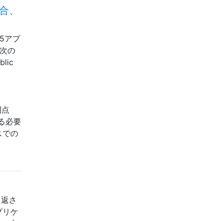
場合、
5アプ
)次の
lic
の利点
する必要
スでの
を返さ
プリケ