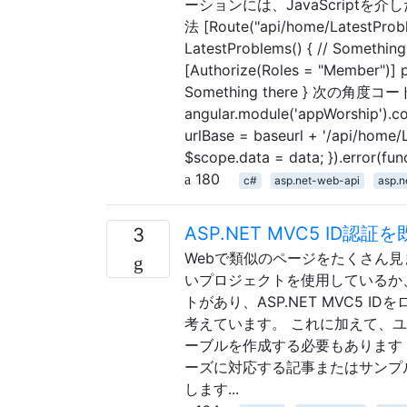
ーションには、JavaScriptを
法 [Route("api/home/LatestProbl
LatestProblems() { // Something
[Authorize(Roles = "Member")] p
Something there } 次の
angular.module('appWorship').cont
urlBase = baseurl + '/api/home/L
$scope.data = data; }).error(fun
180
c#
asp.net-web-api
asp.
ASP.NET MVC5 ID
3
Webで類似のページをたくさん
いプロジェクトを使用しているか
トがあり、ASP.NET MVC5
考えています。 これに加えて、
ーブルを作成する必要もあります（プ
ーズに対応する記事またはサンプ
します...