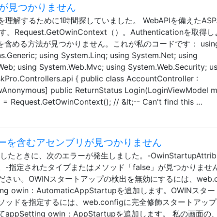
textが見つかりません
解するために1時間探していました。 WebAPIを備えたASP.
quest.GetOwinContext（）。Authenticationを取得
extを含める方法が見つかりません。これが私のコードです： usin
s.Generic; using System.Linq; using System.Net; using
Web; using System.Web.Mvc; using System.Web.Security; us
ro.Controllers.api { public class AccountController :
lowAnonymous] public ReturnStatus Login(LoginViewModel m
tx = Request.GetOwinContext(); // &lt;-- Can't find this …
buteエラーを含むアセンブリが見つかりません
きに、次のエラーが発生しました。-OwinStartupAttrib
-指定されたタイプまたはメソッド「false」が見つかりませ
い。OWINスタートアップの検出を無効にするには、web.con
ing owin：AutomaticAppStartupを追加します。OWINスタ
ッドを指定するには、web.configに完全修飾スタートアッ
Setting owin：AppStartupを追加します。 私の画面の