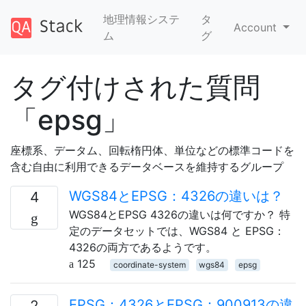
地理情報システ
タ
Account
ム
グ
タグ付けされた質問
「epsg」
座標系、データム、回転楕円体、単位などの標準コードを
含む自由に利用できるデータベースを維持するグループ
WGS84とEPSG：4326の違いは？
4
WGS84とEPSG 4326の違いは何ですか？ 特
定のデータセットでは、WGS84 と EPSG：
4326の両方であるようです。
125
coordinate-system
wgs84
epsg
EPSG：4326とEPSG：900913の違
2