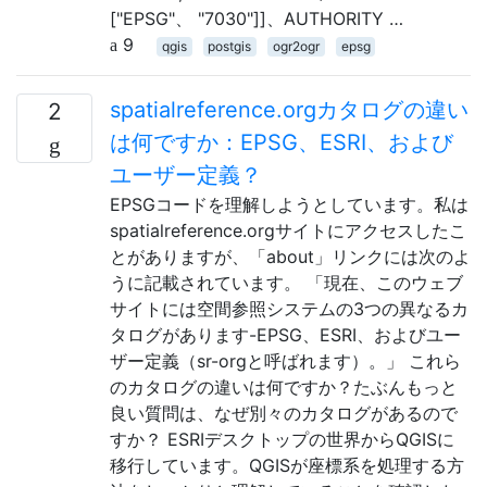
["EPSG"、 "7030"]]、AUTHORITY …
9
qgis
postgis
ogr2ogr
epsg
spatialreference.orgカタログの違い
2
は何ですか：EPSG、ESRI、および
ユーザー定義？
EPSGコードを理解しようとしています。私は
spatialreference.orgサイトにアクセスしたこ
とがありますが、「about」リンクには次のよ
うに記載されています。 「現在、このウェブ
サイトには空間参照システムの3つの異なるカ
タログがあります-EPSG、ESRI、およびユー
ザー定義（sr-orgと呼ばれます）。」 これら
のカタログの違いは何ですか？たぶんもっと
良い質問は、なぜ別々のカタログがあるので
すか？ ESRIデスクトップの世界からQGISに
移行しています。QGISが座標系を処理する方