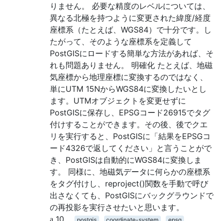
りません。 必要な精度のレベルについては、
異なる北極を持つように変更された緯度/経度
座標系（たとえば、WGS84）で十分です。し
たがって、そのような座標系を定義して
PostGISにロードする簡単な方法があれば、そ
れも問題ありません。 明確化 たとえば、地磁
気座標から地理座標に変換するのではなく、
単にUTM 15NからWGS84に変換したいとし
ます。UTMオブジェクトを変更せずに
PostGISに保存し、EPSGコード26915でタグ
付けすることができます。その後、後でクエ
リを実行すると、PostGISに「結果をEPSGコ
ード4326で返してください」と言うことがで
き、PostGISは自動的にWGS84に変換しま
す。 同様に、地磁気データに何らかの座標系
をタグ付けし、reproject()関数を手動で呼び
出さなくても、PostGISにバックグラウンドで
の再投影を実行させたいと思います。
10
postgis
coordinate-system
epsg