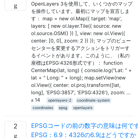
OpenLayers 3を使用して、いくつかのマップ
を操作しています。最初にマップを宣言しま
す： map = new ol.Map({ target: 'map',
layers: [ new ol.layer.Tile({ source: new
ol.source.OSM() }) ], view: new ol.View({
center: [0, 0], zoom: 2 }) }); マップのビュー
センターを変更するアクションをトリガーす
るイベントがあります。このように、（私の
座標はEPSG:4326形式です）： function
CenterMap(lat, long) { console.log("Lat: " +
lat + " Long: " + long); map.setView(new
ol.View({ center: ol.proj.transform([lat,
long], 'EPSG:3857', 'EPSG:4326'), zoom: …
14
openlayers-2
coordinate-system
coordinates
epsg
openlayers
EPSGコードの前の数字の意味は何で
2
EPSG：6.9：4326の6.9はどうですか