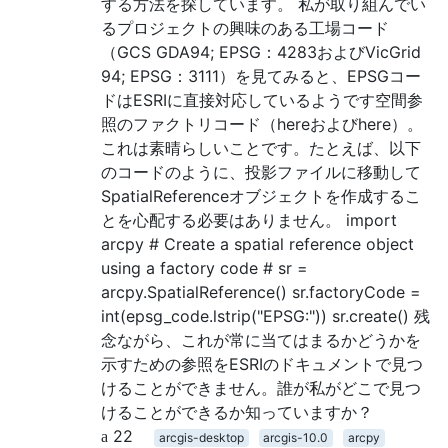
する方法を探しています。 私が取り組んでい
るプロジェクトの興味のある工場コード
（GCS GDA94; EPSG：4283およびVicGrid
94; EPSG：3111）を見てみると、EPSGコー
ドはESRIに直接対応しているようです空間参
照のファクトリコード（hereおよびhere）。
これは素晴らしいことです。たとえば、以下
のコードのように、投影ファイルに移動して
SpatialReferenceオブジェクトを作成するこ
とを心配する必要はありません。 import
arcpy # Create a spatial reference object
using a factory code # sr =
arcpy.SpatialReference() sr.factoryCode =
int(epsg_code.lstrip("EPSG:")) sr.create() 残
念ながら、これが常に当てはまるかどうかを
示すための参照をESRIのドキュメントで見つ
けることができません。誰が私がどこで見つ
けることができるか知っていますか？
22
arcgis-desktop
arcgis-10.0
arcpy