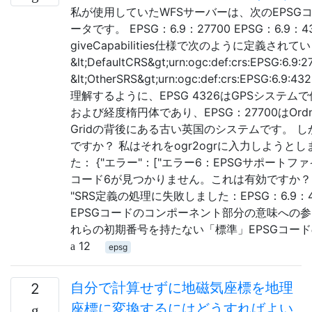
私が使用していたWFSサーバーは、次のEPSG
ータです。 EPSG：6.9：27700 EPSG：6.9：4326
giveCapabilities仕様で次のように定義されて
&lt;DefaultCRS&gt;urn:ogc:def:crs:EPSG:6.9:2
&lt;OtherSRS&gt;urn:ogc:def:crs:EPSG:6.9:4
理解するように、EPSG 4326はGPSシステ
および経度楕円体であり、EPSG：27700はOrdnance
Gridの背後にある古い英国のシステムです。 しか
ですか？ 私はそれをogr2ogrに入力しようと
た： {"エラー"：["エラー6：EPSGサポートファイル
コード6が見つかりません。これは有効ですか？"、
"SRS定義の処理に失敗しました：EPSG：6.9：4326
EPSGコードのコンポーネント部分の意味への
れらの初期番号を持たない「標準」EPSGコー
12
epsg
自分で計算せずに地磁気座標を地理
2
座標に変換するにはどうすればよい