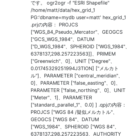
です。 ogr2ogr -f "ESRI Shapefile"
/home/matt/data/hex_grid_1
PG:'dbname=mydb user=matt' hex_grid_1
.prjの内容： PROJCS
["WGS_84_Pseudo_Mercator"、GEOGCS
["GCS_WGS_1984"、DATUM
["D_WGS_1984"、SPHEROID ["WGS_1984"、
6378137,298.257223563]]、PRIMEM
["Greenwich"、0]、UNIT ["Degree"、
0.01745329251994J3TION] ["メルカト
ル"]、PARAMETER ["central_meridian"、
0]、PARAMETER ["false_easting"、0]、
PARAMETER ["false_northing"、0]、UNIT
["Meter"、1]、PARAMETER
["standard_parallel_1"、0.0] ] .qpjの内容：
PROJCS ["WGS 84 /疑似メルカトル"、
GEOGCS ["WGS 84"、DATUM
["WGS_1984"、SPHEROID ["WGS 84"、
6378137,298.257223563、AUTHORITY