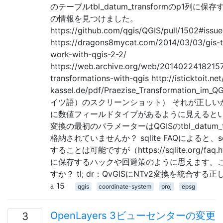
のテーブルtbl_datum_transformのp1
の情報を見つけました。
https://github.com/qgis/QGIS/pull/1502#is
https://dragons8mycat.com/2014/03/03/gis-t
work-with-qgis-2-2/
https://web.archive.org/web/20140224182157/
transformations-with-qgis http://isticktoit.
kassel.de/pdf/Praezise_Transformation_im_
イツ語）のスクリーンショット） それが正しい
に数値フィールドタイプがあるように見えるとい
変換の最初のパラメーターはQGISのtbl_datum_t
格納されていませんか？ sqlite FAQによると、
することは可能ですが（https://sqlite.org/f
に保存するハックや回避策のように思えます。
すか？ tl; dr：QvGISにNTv2変換を統合す
15
qgis
coordinate-system
proj
epsg
OpenLayers 3ビューセンターの変更
3