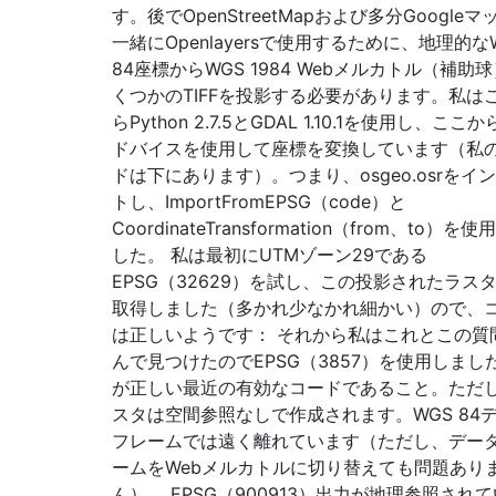
す。後でOpenStreetMapおよび多分Googleマ
一緒にOpenlayersで使用するために、地理的な
84座標からWGS 1984 Webメルカトル（補助
くつかのTIFFを投影する必要があります。私は
らPython 2.7.5とGDAL 1.10.1を使用し、ここ
ドバイスを使用して座標を変換しています（私
ドは下にあります）。つまり、osgeo.osrをイ
トし、ImportFromEPSG（code）と
CoordinateTransformation（from、to）を
した。 私は最初にUTMゾーン29である
EPSG（32629）を試し、この投影されたラス
取得しました（多かれ少なかれ細かい）ので、
は正しいようです： それから私はこれとこの質
んで見つけたのでEPSG（3857）を使用しまし
が正しい最近の有効なコードであること。ただ
スタは空間参照なしで作成されます。WGS 84
フレームでは遠く離れています（ただし、デー
ームをWebメルカトルに切り替えても問題あり
ん）。 EPSG（900913）出力が地理参照され