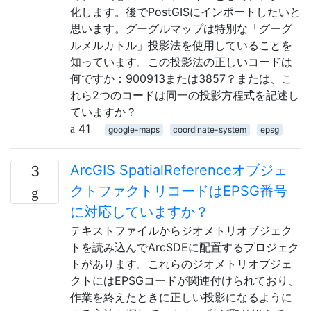
化します。後でPostGISにインポートしたいと
思います。グーグルマップは特別な「グーグ
ルメルカトル」投影法を使用していることを
知っています。この投影法の正しいコードは
何ですか：900913または3857？または、こ
れら2つのコードは同一の投影方程式を記述し
ていますか？
41
google-maps
coordinate-system
epsg
ArcGIS SpatialReferenceオブジェ
3
クトファクトリコードはEPSG番号
に対応していますか？
テキストファイルからジオメトリオブジェク
トを読み込んでArcSDEに配置するプロジェク
トがあります。これらのジオメトリオブジェ
クトにはEPSGコードが関連付けられており、
作業を終えたときに正しい投影になるように