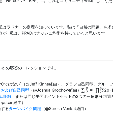
、NP co-NP、BPP、...。これをコミュニティWikiにしてく
私はラドナーの定理を知っています。私は「自然の問題」を求
が...私は、PPADはナッシュ均衡を持っていると思います
くつかの応答のコレクションです。
Cではない]（@Jeff Kinne経由）、グラフ自己同型、グルー
p
p
=
∑
∏
、および自己同型
（@Joshua Grochow経由）
∑
2
p
=
2
2
転距離
、または同じ平面ポイントセットの2つの三角形分割間
pstein経由）
築する
ターンパイク問題
（@Suresh Venkat経由）