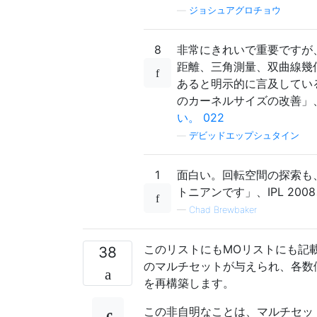
—
ジョシュアグロチョウ
8
非常にきれいで重要ですが
距離、三角測量、双曲線幾何
あると明示的に言及している
のカーネルサイズの改善」、IP
い。 022
—
デビッドエップシュタイン
1
面白い。回転空間の探索も、
トニアンです」、IPL 200
—
Chad Brewbaker
このリストにもMOリストにも記載
38
のマルチセットが与えられ、各数
を再構築します。
この非自明なことは、マルチセッ