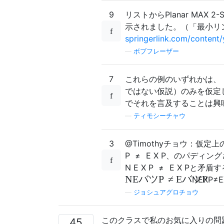
9
リストからPlanar MAX 
示されました。（「最小リ
springerlink.com/conte
—
ボブフレーザー
7
これらの例のいずれかは、
ではない仮説）のみを仮定
でそれを言及することは興
—
ティモシーチャウ
3
@Timothyチョウ：仮定上
P
≠
E
X
P
、のパディング
N
E
X
P
≠
E
X
P
と矛盾す
N
E
バツ
P
≠
E
バツ
P
N
E
X
P
≠
E
—
ジョシュアグロチョウ
このクラスで私のお気に入りの問
45