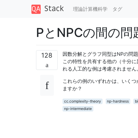
理論計算機科学
タグ
PとNPCの間の問
因数分解とグラフ同型はNPの問
128
この特性を共有する他の（十分に
れる人工的な例は考慮されません
これらの例のいずれかは、いくつ
ますか？
cc.complexity-theory
np-hardness
bi
np-intermediate