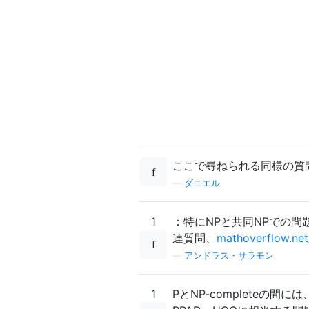
ここで尋ねられる同様の質
—
ダニエル
1
：特にNPと共同NPでの
連質問、
mathoverflow.net/
—
アンドラス・サラモン
1
PとNP-complete