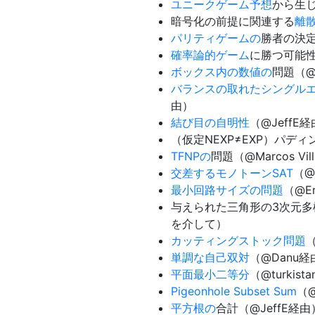
ユニークゲーム予想
から生じ
暗号化の前提に関連する
離
パリティゲームの
勝者の決定
確率論的ゲーム
に勝つ可能性
ボックス内の数値の
問題（@J
バランスの取れたシングル
由）
結び目の自明性
（@JeffE
（仮定NEXP≠EXP）パデ
TFNPの
問題（@Marcos Vil
交差するモノトーンSAT
（@
最小回路サイズの問題
（@Er
与えられた三角形の3次元多様体が
を介して）
カッティングストック問題
単調な自己双対
（@Danu経
平面最小二等分
（@turkist
Pigeonhole Subset Sum
（@
平方根の
合計（@JeffE経由