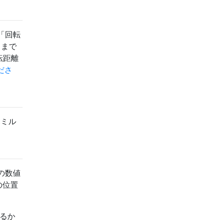
「回転
ままで
転距離
くださ
ハミル
の数値
の位置
るか