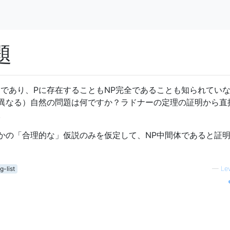
題
題であり、Pに存在することもNP完全であることも知られてい
異なる）自然の問題は何ですか？ラドナーの定理の証明から直
。
かの「合理的な」仮説のみを仮定して、NP中間体であると証
g-list
—
Le