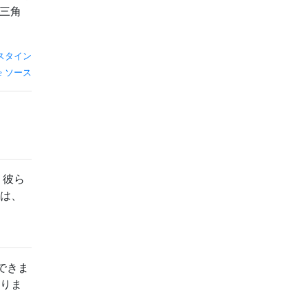
三角
スタイン
ソース
、彼ら
ては、
できま
ありま