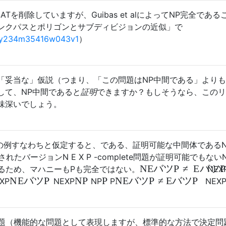
2-SATを削除していますが、Guibas et alによってNP完全であ
ンクパスとポリゴンとサブディビジョンの近似」で
nt/y234m35416w043v1
）
「妥当な」仮説（つまり、「この問題はNP中間である」より
して、NP中間であると
証明
できますか？もしそうなら、このリ
味深いでしょう。
の例
すなわちと仮定すると、である、証明可能な中間体である
されたバージョン
N
E
X
P
-complete問題が証明可能でもない
N
E
バツ
P
≠
E
バツ
P
るため、マハニーも
P
も完全ではない。
N
E
X
N
E
バツ
P
N
E
バツ
P
≠
E
バツ
P
N
P
P
X
P
N
E
X
P
N
P
P
N
E
X
題（機能的な問題として表現しますが、標準的な方法で決定問