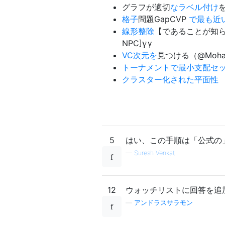
グラフが適切
なラベル付け
を
格子
問題GapCVP
で最も近
線形整除
【であることが知られ
γ
NPC]
γ
VC次元を
見つける（@Mohamm
トーナメントで最小支配セ
クラスター化された平面性
5
はい、この手順は「公式の
—
Suresh Venkat
12
ウォッチリストに回答を追
—
アンドラスサラモン