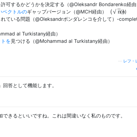
許可するかどうかを決定する（@Oleksandr Bondarenko経
−
−
（
）
n
いベクトルの
ギャップバージョン（@MCH経由）
(
n
)
√
ている問題（@Oleksandrボンダレンコを介して）-comple
ad al Turkistany経由）
ットを
見つける（@Mohammad al Turkistany経由）
—
レフ・
」回答として機能します。
加できるといいですね。これは間違いなく私のものです。