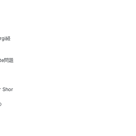
rgi経
ete問題
Shor
の