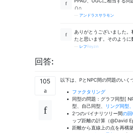
PPAD、UGCに相当する問題
∩
∩
—
アンドラスサラモン
ありがとうございました。
たと思います。そのように数
—
レフReyzin
回答:
以下は、PとNPC間の問題のい
105
ファクタリング
同型の問題：グラフ同型[ NP
型、自己同型、
リング同型
2つのバイナリツリー間
の回
ップ距離の計算（@David Ep
距離から直線上の点を再構