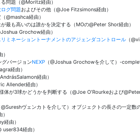
る問題（@Moritz経由）
散ログ問題
およびその他（@Joe Fitzsimons経由）
（@mashca経由）
が最も高いのは誰かを決定する（MOの@Peter Shor経由）
oshua Grochow経由）
エリミネーショントーナメントのアジェンダコントロール
（@vi
経由）
ィングバージョン
NEXP
（@Joshua Grochowを介して）-compl
lagra経由）
AndrásSalamon経由）
ic Allender経由）
3球かどうかを判断する（@Joe O'Rourkeおよび@Peter 
（@Sureshヴェンカトを介して）オブジェクトの長さの一定数
由）
any経由）
 user834経由）
）