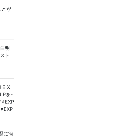
ることが
も自明
スト
N
E
X
N
Pを
-
P
≠
E
X
P
P
≠
E
X
P
題に簡