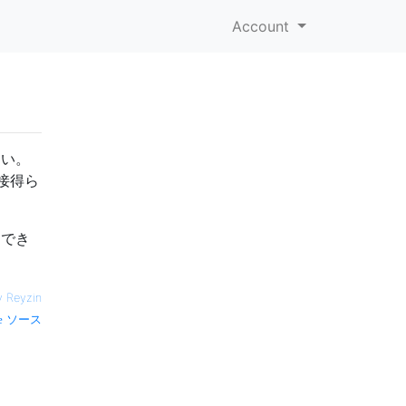
Account
ない。
接得ら
明でき
v Reyzin
ソース