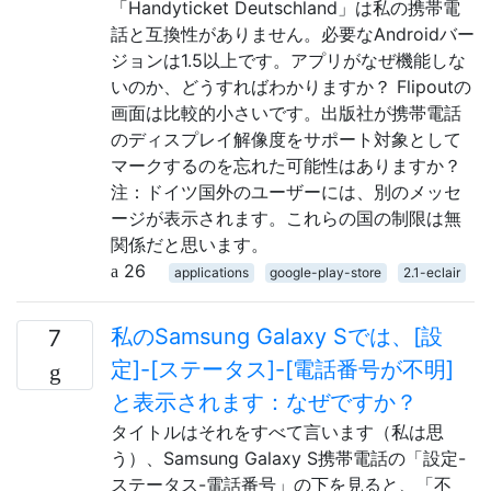
「Handyticket Deutschland」は私の携帯電
話と互換性がありません。必要なAndroidバー
ジョンは1.5以上です。アプリがなぜ機能しな
いのか、どうすればわかりますか？ Flipoutの
画面は比較的小さいです。出版社が携帯電話
のディスプレイ解像度をサポート対象として
マークするのを忘れた可能性はありますか？
注：ドイツ国外のユーザーには、別のメッセ
ージが表示されます。これらの国の制限は無
関係だと思います。
26
applications
google-play-store
2.1-eclair
私のSamsung Galaxy Sでは、[設
7
定]-[ステータス]-[電話番号が不明]
と表示されます：なぜですか？
タイトルはそれをすべて言います（私は思
う）、Samsung Galaxy S携帯電話の「設定-
ステータス-電話番号」の下を見ると、「不