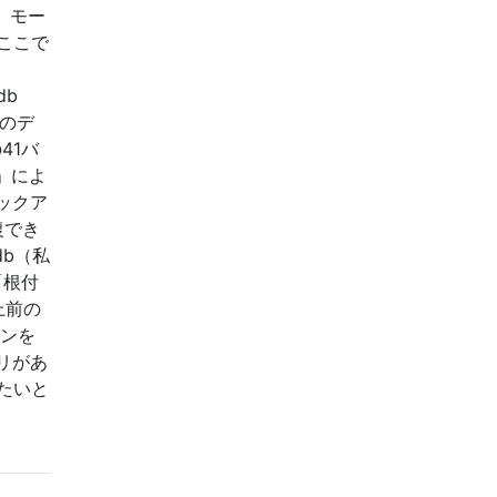
ート）モー
ここで
db
このデ
41バ
」によ
ックア
復でき
b（私
「根付
上前の
ョンを
リがあ
たいと