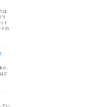
または
イリ
ョット
ットの
す
あり、
れはど
してい