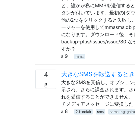
と、誰かが私にMMSを送信すると
タンが付いています。最初の[ダ
他の2つをクリックすると失敗し、
ージャーを使用してmmssms.db
になります。ダウンロード後、それらはmtyp
backup-plus/issues/i
すか？
9
mms
大きなSMSを転送すると
4
大きなSMSを受信し、オプション
示され、さらに課金されます。さ
れを受信することができません。 私は根
チメディアメッセージに変換した
8
2.1-eclair
sms
samsung-galax