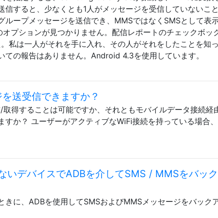
信すると、少なくとも1人がメッセージを受信して​​いないこ
グループメッセージを送信でき、MMSではなくSMSとして表
めのオプションが見つかりません。配信レポートのチェックボッ
た。私は一人がそれを手に入れ、その人がそれをしたことを知
の報告はありません。Android 4.3を使用しています。
ージを送受信できますか？
送信/取得することは可能ですか、それともモバイルデータ接続経
すか？ ユーザーがアクティブなWiFi接続を持っている場合
いデバイスでADBを介してSMS / MMSをバッ
きに、ADBを使用してSMSおよびMMSメッセージをバックア