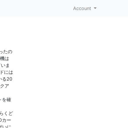
Account
ったの
話機は
ていま
ードには
る20
ックア
トを確
そらくど
Dカー
ぱいに