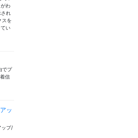
とがわ
示され
クスを
ってい
由でプ
、着信
クアッ
ップ/