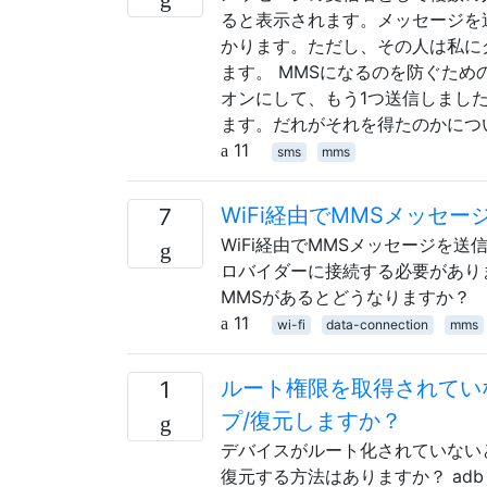
ると表示されます。メッセージを送
かります。ただし、その人は私に
ます。 MMSになるのを防ぐた
オンにして、もう1つ送信しまし
ます。だれがそれを得たのかについて
11
sms
mms
WiFi経由でMMSメッセ
7
WiFi経由でMMSメッセージを
ロバイダーに接続する必要がありま
MMSがあるとどうなりますか？
11
wi-fi
data-connection
mms
ルート権限を取得されていな
1
プ/復元しますか？
デバイスがルート化されていないと
復元する方法はありますか？ adb