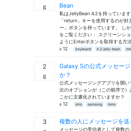
Bean
私はJellyBean 4.2を持っ
「return」キーを使用するの
ー」ボタンを持っています。 し
をご覧ください： スクリーンシ
ようにEnterボタンを取得する方
12
keyboard
4.2-jelly-bean
m
Galaxy Sの公式メッ
2
か？
公式メッセージングアプリを開い
次のオプションが（この順序で）あ
こかに文書化されていますか？
12
sms
samsung
mms
複数の人にメッセージを送
3
メッセージの受信者として複数の人を指