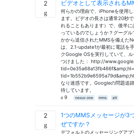
ビデオとして表示されるM
2
何らかの理由で、iPhoneを使
ます。ビデオの長さは通常20秒
れることもあります）で、後半に
っているのでしょうか？グーグルで
かから送信されたMMSを備えたNe
は、2.1-update1が最初に電
クGoogle OSを実行していて
つけました： http://www.google.co
tid=0e35a68a13fb466f&amp;hl=e
tid=1b552b9e6595a79
なり迷惑です。Googleの問題
待しています。
9
nexus-one
mms
att
1つのMMSメッセージが
2
ぜですか？
デフォルトのメッセージングアプリであるCy