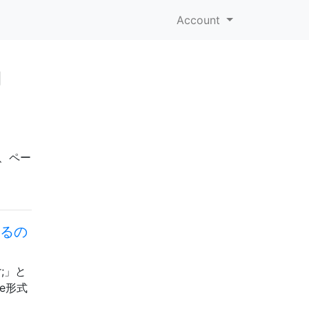
Account
」
存在し、ペー
するの
;」と
e形式