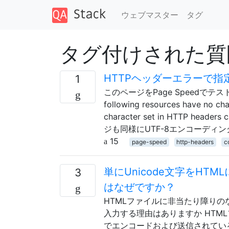
ウェブマスター
タグ
タグ付けされた質問 「
HTTPヘッダーエラーで
1
このページをPage Speedでテストす
following resources have no char
character set in HTTP heade
ジも同様にUTF-8エンコーディ
15
page-speed
http-headers
c
単にUnicode文字をHT
3
はなぜですか？
HTMLファイルに非当たり障りの
入力する理由はありますか HTML
でエンコードおよび送信されてい