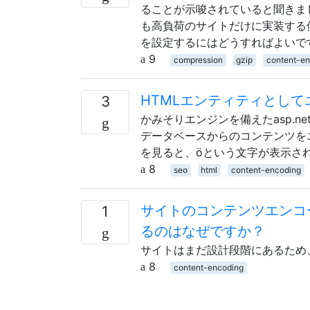
ることが示唆されていると聞きま
も高負荷のサイトだけに実装する
を設定するにはどうすればよいです
9
compression
gzip
content-e
HTMLエンティティとして
3
かみそりエンジンを備えたasp.n
データベースからのコンテンツをエ
を見ると、öという文字が表示さ
8
seo
html
content-encoding
サイトのコンテンツエンコーデ
1
るのはなぜですか？
サイトはまだ設計段階にあるため
8
content-encoding