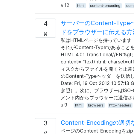
12
html
content-encoding
comp
サーバーのContent-T
4
ドをブラウザーに伝える方
私はHTMLページを持っていま
それがContent-Typeであることを通知
HTML 4.01 Transitional//EN"&gt;
content= "text/html; charset=
ィスクからファイルを開くと正常に
のContent-Typeヘッダーを送信します。 $ 
Date: Fri, 19 Oct 2012 10:57:
参照）。次に、ブラウザーはISO-
メント内からブラウザーに送信さ
9
html
browsers
http-headers
Content-Encodingの適
3
ページのContent-Encodi