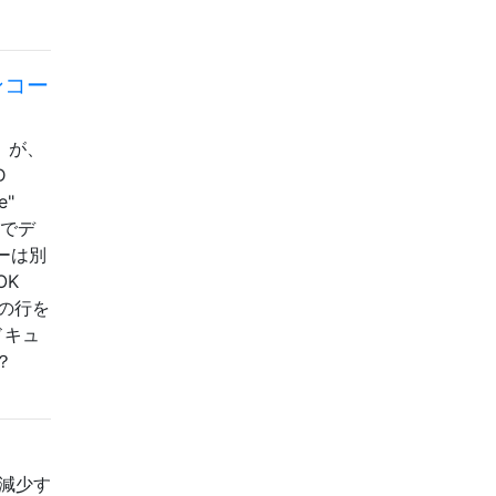
ンコー
）が、
D
e"
x）でデ
ーは別
OK
（最後の行を
ドキュ
？
が減少す