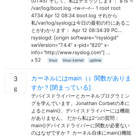
(01:45) そして、私はチェックします： $ ls -l
/var/log/boot.log -rw-r--r-- 1 root root
4734 Apr 12 08:34 boot.log それから
私/var/log/syslogは今日の最初の行にあるこ
とがわかります： Apr 12 08:34:39 PC...
rsyslogd: [origin software="rsyslogd"
swVersion="7.4.4" x-pid="820" x-
info="http://www.rsyslog.com"] …
52
linux
linux-kernel
uptime
カーネルにはmain（）関数がありま
3
すか？[閉まっている]
デバイスドライバーとカーネルプログラミン
グを学んでいます。Jonathan Corbetの本に
よるとmain()、デバイスドライバーには機能
がありません。 だから私は2つの質問：
main()デバイスドライバーに関数が必要ない
のはなぜですか？ カーネル自体にmain()機能