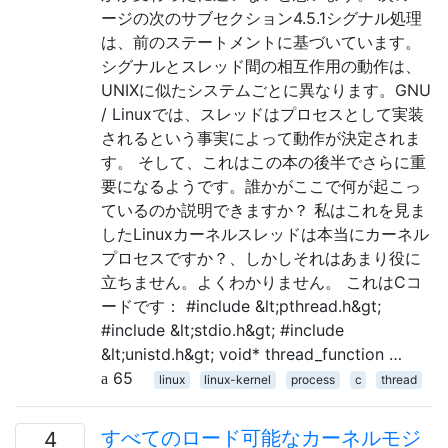
ージの次のサブセクション4.5.1シグナル処理
は、前のステートメントに基づいています。
シグナルとスレッド間の相互作用の動作は、
UNIXに似たシステムごとに異なります。GNU
/ Linuxでは、スレッドはプロセスとして実装
されるという事実によって動作が決定されま
す。 そして、これはこの本の後半でさらに重
要になるようです。誰かがここで何が起こっ
ているのか説明できますか？ 私はこれを見ま
したLinuxカーネルスレッドは本当にカーネル
プロセスですか？、しかしそれはあまり役に
立ちません。よくわかりません。 これはCコ
ードです： #include &lt;pthread.h&gt;
#include &lt;stdio.h&gt; #include
&lt;unistd.h&gt; void* thread_function …
65
linux
linux-kernel
process
c
thread
すべてのロード可能なカーネルモジ
4