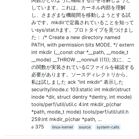
しています。これは、カーネル内部を理解
し、さまざまな機能間を移動しようとする試
みです。mkdirで定義されていることを知って
いsys/stat.hます。プロトタイプを見つけまし
た： /* Create a new directory named
PATH, with permission bits MODE. */ extern
int mkdir (__const char *__path, __mode_t
__mode) __THROW __nonnull ((1)); 次に、こ
の関数が実装されているCファイルを確認する
必要があります。ソースディレクトリから、
私は試しました ack "int mkdir" 表示した
security/inode.c 103:static int mkdir(struct
inode *dir, struct dentry *dentry, int mode)
tools/perf/util/util.c 4:int mkdir_p(char
*path, mode_t mode) tools/perf/util/util.h
259:int mkdir_p(char *path, …
375
linux-kernel
source
system-calls