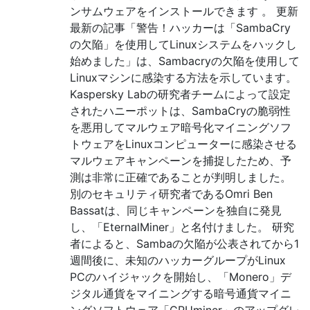
ンサムウェアをインストールできます 。 更新
最新の記事「警告！ハッカーは「SambaCry
の欠陥」を使用してLinuxシステムをハックし
始めました」は、Sambacryの欠陥を使用して
Linuxマシンに感染する方法を示しています。
Kaspersky Labの研究者チームによって設定
されたハニーポットは、SambaCryの脆弱性
を悪用してマルウェア暗号化マイニングソフ
トウェアをLinuxコンピューターに感染させる
マルウェアキャンペーンを捕捉したため、予
測は非常に正確であることが判明しました。
別のセキュリティ研究者であるOmri Ben
Bassatは、同じキャンペーンを独自に発見
し、「EternalMiner」と名付けました。 研究
者によると、Sambaの欠陥が公表されてから1
週間後に、未知のハッカーグループがLinux
PCのハイジャックを開始し、「Monero」デ
ジタル通貨をマイニングする暗号通貨マイニ
ングソフトウェア「CPUminer」のアップグレ