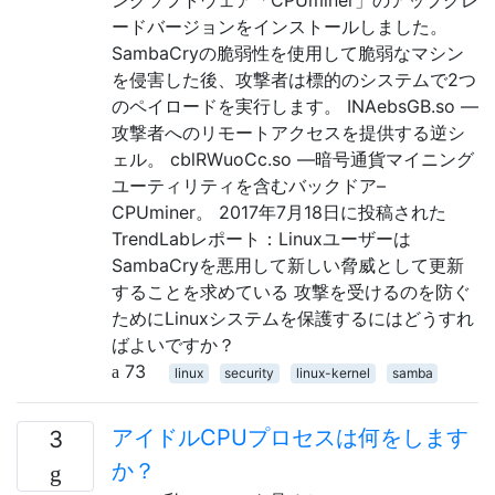
ードバージョンをインストールしました。
SambaCryの脆弱性を使用して脆弱なマシン
を侵害した後、攻撃者は標的のシステムで2つ
のペイロードを実行します。 INAebsGB.so —
攻撃者へのリモートアクセスを提供する逆シ
ェル。 cblRWuoCc.so —暗号通貨マイニング
ユーティリティを含むバックドア–
CPUminer。 2017年7月18日に投稿された
TrendLabレポート：Linuxユーザーは
SambaCryを悪用して新しい脅威として更新
することを求めている 攻撃を受けるのを防ぐ
ためにLinuxシステムを保護するにはどうすれ
ばよいですか？
73
linux
security
linux-kernel
samba
アイドルCPUプロセスは何をします
3
か？