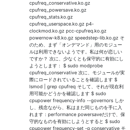
cpufreq_conservative.ko.gz
cpufreq_powersave.ko.gz
cpufreq_stats.ko.gz
cpufreq_userspace.ko.gz p4-
clockmod.ko.gz pcc-cpufreq.ko.gz
powernow-k8.ko.gz speedstep-lib.ko.gz そ
のため、まず「オンデマンド」用のモジュー
ルは利用できないようです。私は何が恋しい
ですか？ 次に、少なくとも保守的に有効にし
ようとします： $ sudo modprobe
cpufreq_conservative 次に、モジュールが実
際にロードされていることを確認します $
lsmod | grep cpufreq そして、それが現在利
用可能かどうかを確認します $ sudo
cpupower frequency-info --governors しか
し、残念ながら、私はまだ同じものを手に入
れます：performance powersaveだけで、保
守的なものを有効にしようとすると $ sudo
cpupower frequency-set -g conservative モ