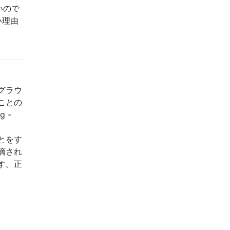
いので
い理由
グラウ
ことの
g -
b
のことをす
摘され
す。正