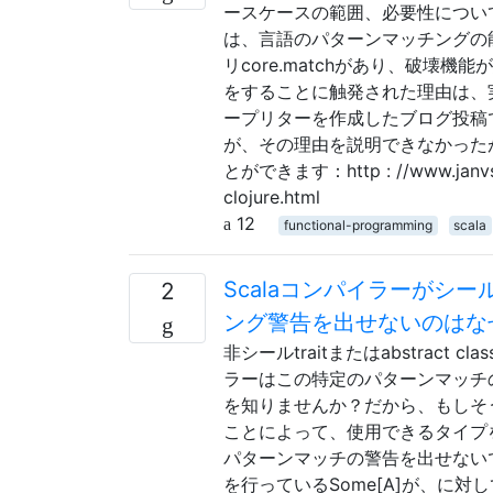
ースケースの範囲、必要性について言及
は、言語のパターンマッチングの能
リcore.matchがあり、破壊
をすることに触発された理由は、実験と
ープリターを作成したブログ投稿で
が、その理由を説明できなかった
とができます：http : //www.janvsmach
clojure.html
12
functional-programming
scala
Scalaコンパイラーがシ
2
ング警告を出せないのはな
非シールtraitまたはabstrac
ラーはこの特定のパターンマッチ
を知りませんか？だから、もしそ
ことによって、使用できるタイプを知って
パターンマッチの警告を出せないでし
を行っているSome[A]が、に対