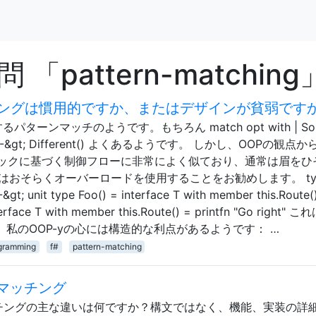
pattern-matching
ングは慣用的ですか、またはデザインが貧弱です
ーンマッチのようです。もちろん match opt with | So
 | None -&gt; Different() よくあるようです。 しかし、OOPの観点
ックに基づく制御フローに非常によく似ており、通常は眉をひ
はおそらくオーバーロードを使用することをお勧めします。 typ
&gt; unit type Foo() = interface T with member this.Route(
interface T with member this.Route() = printfn "Go right"
、私のOOP-yの心には構造的な利点があるようです： …
ogramming
f#
pattern-matching
ーンマッチング
チングの主な違いは何ですか？構文ではなく、機能、実装の詳