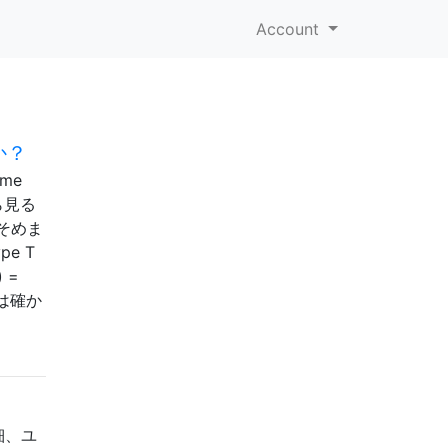
Account
」
か？
me
から見る
そめま
e T
) =
 これは確か
細、ユ