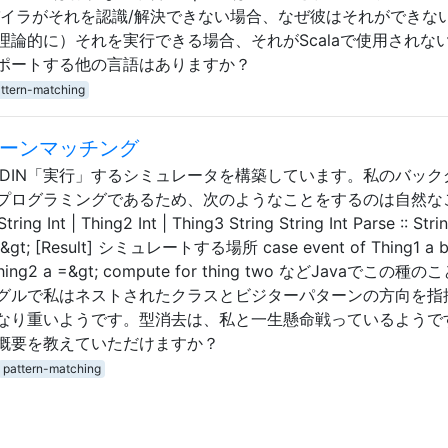
パイラがそれを認識/解決できない場合、なぜ彼はそれができな
論的に）それを実行できる場合、それがScalaで使用されな
ポートする他の言語はありますか？
ttern-matching
ターンマッチング
TDIN「実行」するシミュレータを構築しています。私のバック
プログラミングであるため、次のようなことをするのは自然な
 Int | Thing2 Int | Thing3 String String Int Parse :: Strin
nt] -&gt; [Result] シミュレートする場所 case event of Thing1 a 
 | Thing2 a =&gt; compute for thing two などJavaでこの種
グルで私はネストされたクラスとビジターパターンの方向を指
なり重いようです。型消去は、私と一生懸命戦っているようで
概要を教えていただけますか？
pattern-matching