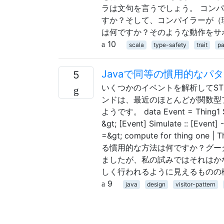
ラは文句を言うでしょう。 コン
すか？そして、コンパイラーが（理
は何ですか？そのような動作をサ
10
scala
type-safety
trait
pa
Javaで同等の慣用的なパ
5
いくつかのイベントを解析してS
ンドは、最近のほとんどが関数型
ようです。 data Event = Thing1 String
&gt; [Event] Simulate :: [Eve
=&gt; compute for thing one
る慣用的な方法は何ですか？グー
ましたが、私の試みではそれはか
しく行われるように見えるものの
9
java
design
visitor-pattern