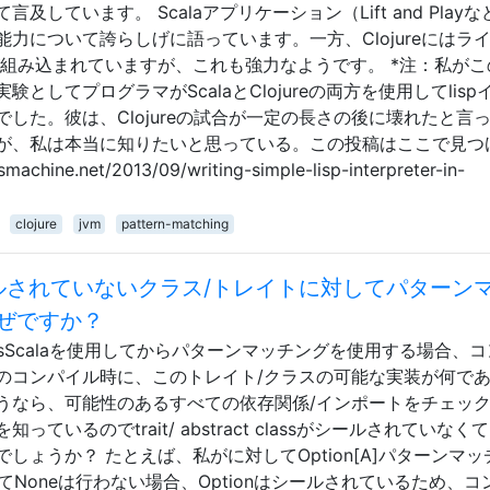
しています。 Scalaアプリケーション（Lift and Playな
力について誇らしげに語っています。一方、Clojureにはラ
機能が組み込まれていますが、これも強力なようです。 *注：私が
してプログラマがScalaとClojureの両方を使用してlisp
した。彼は、Clojureの試合が一定の長さの後に壊れたと言
が、私は本当に知りたいと思っている。この投稿はここで見つ
ine.net/2013/09/writing-simple-lisp-interpreter-in-
clojure
jvm
pattern-matching
ールされていないクラス/トレイトに対してパターン
ぜですか？
t classScalaを使用してからパターンマッチングを使用する場合、
のコンパイル時に、このトレイト/クラスの可能な実装が何で
うなら、可能性のあるすべての依存関係/インポートをチェッ
いるのでtrait/ abstract classがシールされていなく
ょうか？ たとえば、私がに対してOption[A]パターンマッ
してNoneは行わない場合、Optionはシールされているため、コ