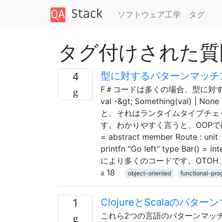
ソフトウェア工学
タグ
タグ付けされた質問 「
型に対するパターンマッチ
4
F＃コードは多くの場合、型に対するパタ
val -&gt; Something(val)
と、それはランタイムタイプチェ
す。わかりやすく言うと、OOPで
= abstract member Route : unit -
printfn "Go left" type Bar() = 
により多くのコードです。OTOH
18
object-oriented
functional-pr
ClojureとScalaのパタ
1
これら2つの言語のパターンマッ