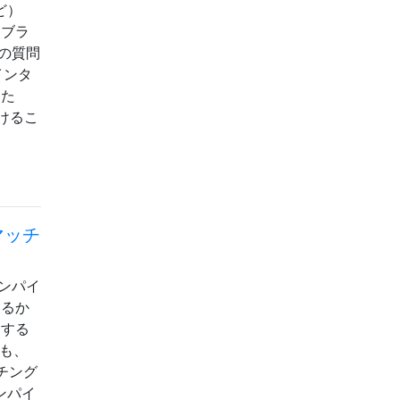
ど）
イブラ
この質問
インタ
った
けるこ
マッチ
コンパイ
あるか
クする
ても、
チング
ンパイ