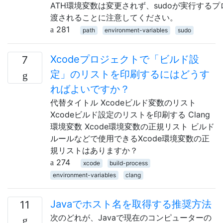
ATH環境変数は変更されず、sudoが実行する
渡されることに注意してください。
281
path
environment-variables
sudo
Xcodeプロジェクトで「ビルド設
7
定」のリストを印刷するにはどうす
ればよいですか？
代替タイトル Xcodeビルド変数のリスト
Xcodeビルド設定のリストを印刷する Clang
環境変数 Xcode環境変数の正規リスト ビルド
ルールなどで使用できるXcode環境変数の正
規リストはありますか？
274
xcode
build-process
environment-variables
clang
Javaでホスト名を取得する推奨方法
11
次のどれが、Javaで現在のコンピューターの