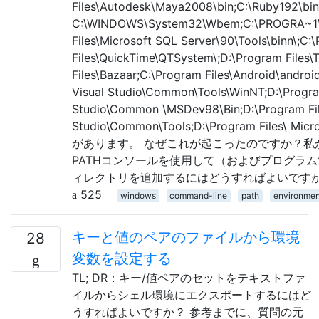
Files\Autodesk\Maya2008\bin;C:\Ruby192\b
C:\WINDOWS\System32\Wbem;C:\PROGRA~1\D
Files\Microsoft SQL Server\90\Tools\binn\;C:
Files\QuickTime\QTSystem\;D:\Program Files\
Files\Bazaar;C:\Program Files\Android\android
Visual Studio\Common\Tools\WinNT;D:\Program
Studio\Common \MSDev98\Bin;D:\Program File
Studio\Common\Tools;D:\Program Files\ Mic
があります。 なぜこれが起こったのですか？私
PATHコンソールを使用して（およびプログラ
ィレクトリを追加するにはどうすればよいです
525
windows
command-line
path
environmen
キーと値のペアのファイルから環境
28
変数を設定する
TL; DR：キー/値ペアのセットをテキストファ
イルからシェル環境にエクスポートするにはど
うすればよいですか？ 参考までに、質問の元