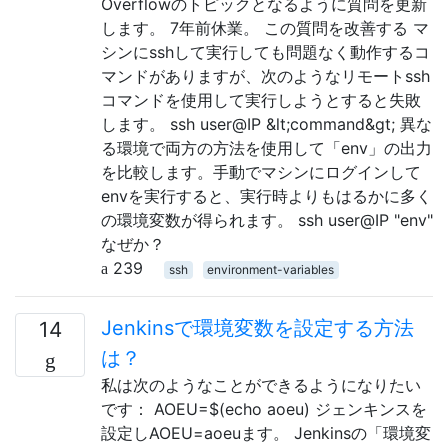
Overflowのトピックとなるように質問を更新
します。 7年前休業。 この質問を改善する マ
シンにsshして実行しても問題なく動作するコ
マンドがありますが、次のようなリモートssh
コマンドを使用して実行しようとすると失敗
します。 ssh user@IP &lt;command&gt; 異な
る環境で両方の方法を使用して「env」の出力
を比較します。手動でマシンにログインして
envを実行すると、実行時よりもはるかに多く
の環境変数が得られます。 ssh user@IP "env"
なぜか？
239
ssh
environment-variables
Jenkinsで環境変数を設定する方法
14
は？
私は次のようなことができるようになりたい
です： AOEU=$(echo aoeu) ジェンキンスを
設定しAOEU=aoeuます。 Jenkinsの「環境変