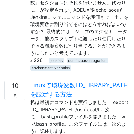
数」セクションはそれを行いません。代わり
に、が設定されますAOEU='$(echo aoeu)'。
Jenkinsにシェルコマンドを評価させ、出力を
環境変数に割り当てるにはどうすればよいで
すか？ 最終的には、ジョブのエグゼキュータ
ーを、他のスクリプトに渡したり使用したり
できる環境変数に割り当てることができるよ
うにしたいと考えています。
228
jenkins
continuous-integration
environment-variables
Linuxで環境変数LD_LIBRARY_PATH
10
を設定する方法
私は最初にコマンドを実行しました： export
LD_LIBRARY_PATH=/usr/local/lib 次
に、.bash_profileファイルを開きました：vi
~/.bash_profile。このファイルには、次のよ
うに記述します。