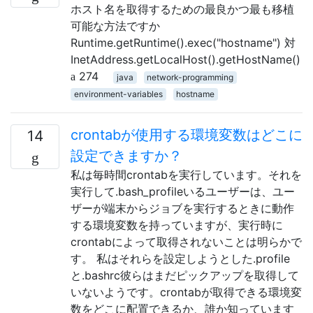
ホスト名を取得するための最良かつ最も移植
可能な方法ですか
Runtime.getRuntime().exec("hostname") 対
InetAddress.getLocalHost().getHostName()
274
java
network-programming
environment-variables
hostname
crontabが使用する環境変数はどこに
14
設定できますか？
私は毎時間crontabを実行しています。それを
実行して.bash_profileいるユーザーは、ユー
ザーが端末からジョブを実行するときに動作
する環境変数を持っていますが、実行時に
crontabによって取得されないことは明らかで
す。 私はそれらを設定しようとした.profile
と.bashrc彼らはまだピックアップを取得して
いないようです。crontabが取得できる環境変
数をどこに配置できるか、誰か知っています