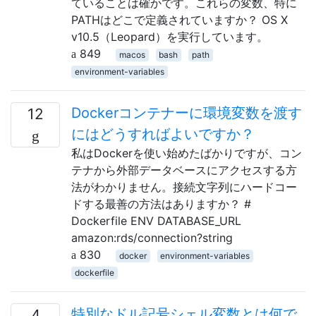
ていることは確かです。これらの変数、特に
PATHはどこで定義されていますか？ OS X
v10.5（Leopard）を実行しています。
849
macos
bash
path
environment-variables
Dockerコンテナーに環境変数を渡す
12
にはどうすればよいですか？
私はDockerを使い始めたばかりですが、コン
テナから外部データベースにアクセスする方
法がわかりません。接続文字列にハードコー
ドする最善の方法はありますか？ #
Dockerfile ENV DATABASE_URL
amazon:rds/connection?string
830
docker
environment-variables
dockerfile
特別なドル記号シェル変数とは何で
4