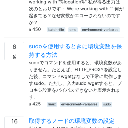
working with "%location%" 私が得る出力は
次のとおりです： We're working with "" 何が
起きてる？なぜ変数がエコーされないのです
か？
450
batch-file
cmd
environment-variables
sudoを使用するときに環境変数を保
6
持する方法
sudoでコマンドを使用すると、環境変数があ
りません。たとえば、HTTP_PROXYを設定し
た後、コマンドwgetはなしで正常に動作しま
すsudo。ただし、入力sudo wgetすると、プ
ロキシ設定をバイパスできないと表示されま
す。
425
linux
environment-variables
sudo
取得するノードの環境変数の設定
16