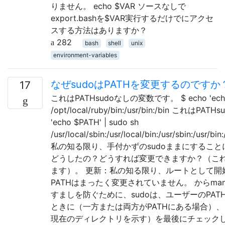
りません。 echo $VAR ソースなしで
export.bashを$VAR実行するだけでにアクセ
スする方法はありますか？
282
bash
shell
unix
environment-variables
なぜsudoはPATHを変更するのですか
17
これはPATHsudoなしの変数です。 $ echo 'echo $
/opt/local/ruby/bin:/usr/bin:/bin これはP
'echo $PATH' | sudo sh
/usr/local/sbin:/usr/local/bin:/usr/sbin:/usr/bin
私の知る限り、手付かずのsudoままにすること
どうしたの？どうすれば変更できますか？（これはUb
ます）。 更新：私の知る限り、ルートとして開
PATHはまったく変更されていません。 からman
すましを防ぐために、sudoは、ユーザーのPA
ときに（一方または両方がPATHにある場合）
現在のディレクトリを示す）を最後にチェックしま