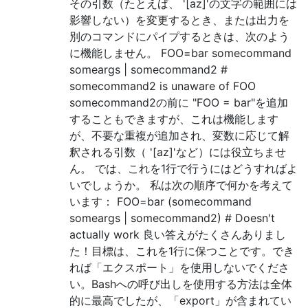
その引数（たとえば、 '[az]'の文字の範囲には
影響しない）を変更するとき、または出力を
別のコマンドにパイプするときは、次のよう
に機能しません。 FOO=bar somecommand
someargs | somecommand2 #
somecommand2 is unaware of FOO
somecommand2の前に "FOO = bar"を追加
することもできますが、これは機能します
が、不要な重複が追加され、変数に応じて解
釈される引数（ '[az]'など）には役立ちませ
ん。 では、これを1行で行うにはどうすればよ
いでしょうか。 私は次の順序で何かを考えて
います： FOO=bar (somecommand
someargs | somecommand2) # Doesn't
actually work 良い答えがたくさんありまし
た！目標は、これを1行に保つことです。でき
れば「エクスポート」を使用しないでくださ
い。Bashへの呼び出しを使用する方法は全体
的に最高でしたが、「export」が含まれてい