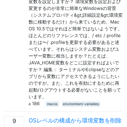
変数を設定しますか？ 環境変数を設定および
変更するのが非常に簡単なWindowsの背景
（システムプロパティ&gt;詳細設定&gt;環境変
数に移動するだけ）から来ているため、Mac
OS 10.5ではそれほど簡単ではないようです。
ほとんどのリファレンスでは、/ etc / profile
または〜/ .profileを更新する必要があると述
べています。それらはシステム変数およびユ
ーザー変数に相当しますか？たとえば、
JAVA_HOME変数をどこに設定すればよいで
すか？ 編集： ターミナルやEclipseなどのア
プリから変数にアクセスできるようにしたい
のですが。また、これを有効にするために再
起動/ログアウトする必要がないことを願って
います。
186
macos
environment-variables
OSレベルの構成から環境変数を削除
9