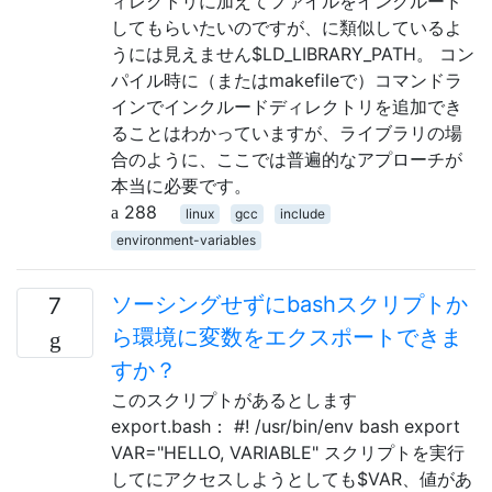
ィレクトリに加えてファイルをインクルード
してもらいたいのですが、に類似しているよ
うには見えません$LD_LIBRARY_PATH。 コン
パイル時に（またはmakefileで）コマンドラ
インでインクルードディレクトリを追加でき
ることはわかっていますが、ライブラリの場
合のように、ここでは普遍的なアプローチが
本当に必要です。
288
linux
gcc
include
environment-variables
ソーシングせずにbashスクリプトか
7
ら環境に変数をエクスポートできま
すか？
このスクリプトがあるとします
export.bash： #! /usr/bin/env bash export
VAR="HELLO, VARIABLE" スクリプトを実行
してにアクセスしようとしても$VAR、値があ