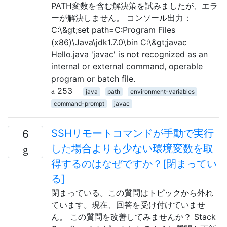
PATH変数を含む解決策を試みましたが、エラ
ーが解決しません。 コンソール出力：
C:\&gt;set path=C:Program Files
(x86)\Java\jdk1.7.0\bin C:\&gt;javac
Hello.java 'javac' is not recognized as an
internal or external command, operable
program or batch file.
253
java
path
environment-variables
command-prompt
javac
SSHリモートコマンドが手動で実行
6
した場合よりも少ない環境変数を取
得するのはなぜですか？[閉まってい
る]
閉まっている。この質問はトピックから外れ
ています。現在、回答を受け付けていませ
ん。 この質問を改善してみませんか？ Stack