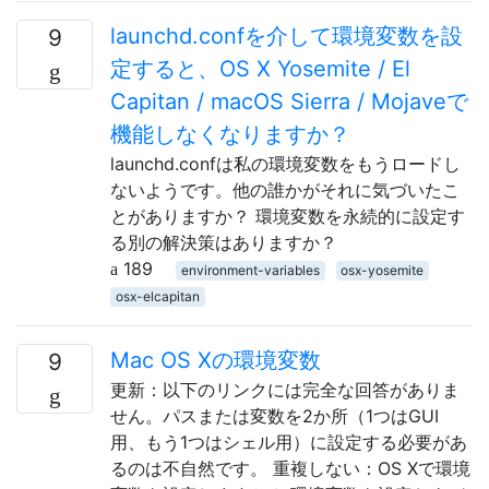
launchd.confを介して環境変数を設
9
定すると、OS X Yosemite / El
Capitan / macOS Sierra / Mojaveで
機能しなくなりますか？
launchd.confは私の環境変数をもうロードし
ないようです。他の誰かがそれに気づいたこ
とがありますか？ 環境変数を永続的に設定す
る別の解決策はありますか？
189
environment-variables
osx-yosemite
osx-elcapitan
Mac OS Xの環境変数
9
更新：以下のリンクには完全な回答がありま
せん。パスまたは変数を2か所（1つはGUI
用、もう1つはシェル用）に設定する必要があ
るのは不自然です。 重複しない：OS Xで環境