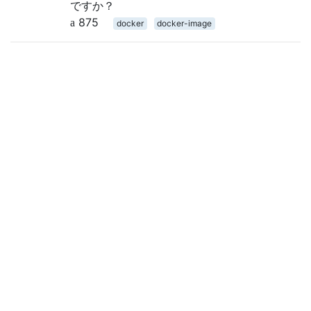
ですか？
875
docker
docker-image