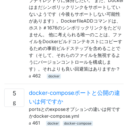
ブディレクトリに保持したい。 また、Docker
はまだシンボリックリンクをサポートしてい
ないようです（今後もサポートしない可能性
があります）。DockerfileADDコマンドは、
ホスト＃1676のシンボリックリンクをたどり
ません。 他に考えられる唯一のことは、ファ
イルをDockerビルドコンテキストにコピーす
るための事前ビルドステップを含めることで
す（そして、それらのファイルを無視するよ
うにバージョンコントロールを構成しま
す）。それよりも良い回避策はありますか？
462
docker
docker-composeポートと公開の違
5
いは何ですか
portsとのexposeオプションの違いは何です
かdocker-compose.yml
461
docker
docker-compose