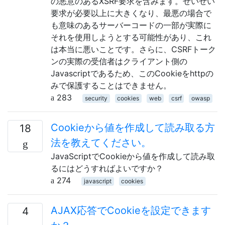
の悪意のあるXSRF要求を含みます。せいぜい
要求が必要以上に大きくなり、最悪の場合で
も意味のあるサーバーコードの一部が実際に
それを使用しようとする可能性があり、これ
は本当に悪いことです。さらに、CSRFトーク
ンの実際の受信者はクライアント側の
Javascriptであるため、このCookieをhttpの
みで保護することはできません。
283
security
cookies
web
csrf
owasp
Cookieから値を作成して読み取る方
18
法を教えてください。
JavaScriptでCookieから値を作成して読み取
るにはどうすればよいですか？
274
javascript
cookies
AJAX応答でCookieを設定できます
4