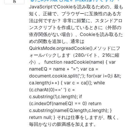
JavaScriptでCookieを読み取るための、最も
短く、正確で、ブラウザーに互換性のある方
法は何ですか？ 非常に頻繁に、スタンドアロ
ンスクリプトを作成しているときに（外部の
依存関係がない場合）、Cookieを読み取るた
めの関数を追加し、通常は
QuirksMode.orgreadCookie()メソッドにフ
ォールバックします（280バイト、216に縮
小）。 function readCookie(name) { var
nameEQ = name + "="; var ca =
document.cookie.split(';'); for(var i=0;i &lt;
ca.length;i++) { var c = ca[i]; while
(c.charAt(0)==' ') c =
c.substring(1,c.length); if
(c.indexOf(nameEQ) == 0) return
c.substring(nameEQ.length,c.length); }
return null; } それは仕事をしますが、醜く、
毎回かなりの膨満感を加えます。