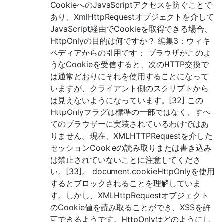
CookieへのJavaScriptアクセスを防ぐことで
あり、XmlHttpRequestオブジェクトを介して
JavaScript経由でCookieを取得できる場合、
HttpOnlyの目的は何ですか？ 編集3：ウィキ
ペディアからの引用です： ブラウザがこのよ
うなCookieを受信すると、次のHTTP交換で
は通常どおりにそれを使用することになって
いますが、クライアント側のスクリプトから
は見えないようになっています。[32] この
HttpOnlyフラグは標準の一部ではなく、すべ
てのブラウザーに実装されているわけではあ
りません。現在、XMLHTTPRequestを介した
セッションCookieの読み取りまたは書き込み
は禁止されていないことに注意してくださ
い。[33]。 document.cookieHttpOnlyを使用
するとブロックされることを理解していま
す。しかし、XMLHttpRequestオブジェクト
のCookie値を読み取ることができ、XSSを許
可できるようです。HttpOnlyはどのようにし