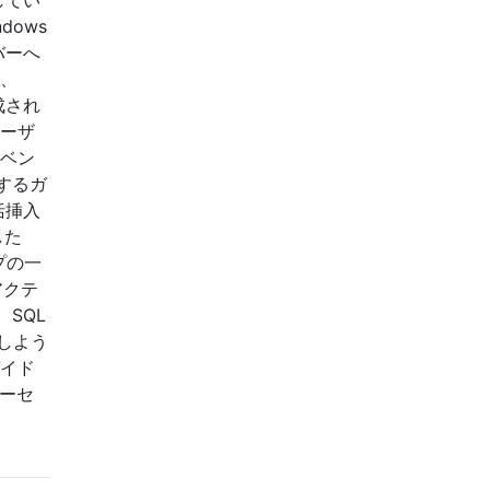
dows
バーへ
合、
成され
ユーザ
イベン
するガ
括挿入
した
プの一
アクテ
SQL
しよう
ガイド
バーセ