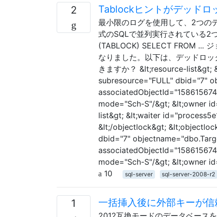
Tablockヒントがデッド
2
最小限のログを使用して、2つの
式のSQLで並列実行されている2つのS
(TABLOCK) SELECT FR
なりました。以下は、デッドロッ
きますか？ &lt;resource-list&gt; &l
subresource="FULL" dbid="7" o
associatedObjectId="1586156746
mode="Sch-S"/&gt; &lt;owner id=
list&gt; &lt;waiter id="process5
&lt;/objectlock&gt; &lt;objectl
dbid="7" objectname="dbo.Targ
associatedObjectId="1586156746
mode="Sch-S"/&gt; &lt;owner i
10
sql-server
sql-server-2008-r2
一括挿入後に外部キーが信
1
2012互換モードのデータベースを備え