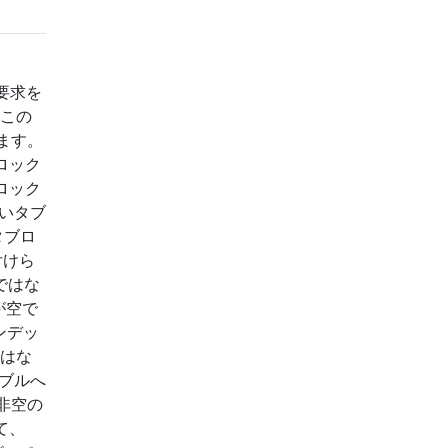
れた要求を
 この
ます。
ロック
ロック
ないタブ
タブロ
付けら
ではな
が空で
ンデッ
ではな
ーブルへ
非空の
て、