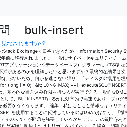
bulk-insert」
危険と見なされますか？
 Exchangeで回答できるため、Information Security St
。 2年前に移行され ました。 一般にサイバーセキュリティチー
SERTアプリケーションやデータベースプログラマーに（TSQLな
不満があるのか​​を理解したいと思いますか？最終的な結果は次
変わらないため、何かを逃さない限り、「ディスクの乱用を埋
i = 0; i &lt; LONG_MAX; ++i) executeSQL("INSERT
 これINSERTは、基本的な書き込み権限を持つ人が実行できる一般的なDM
して、BULK INSERTはるかに効率的で高速であり、プログ
する必要がなくなります。 編集：私はもともと情報セキュリテ
INSERTを使用することに反対しているのはDBAではなく、「情
リティの人々）が問題を強要しているからです。この質問をあと
操作が実際に制約またはトリガーをバイパスする場合、問題で