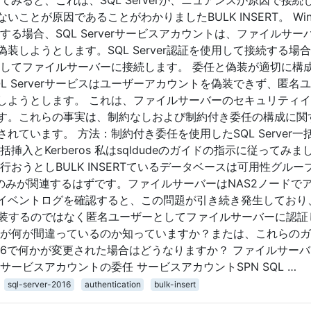
ことが原因であることがわかりましたBULK INSERT。 Win
接続する場合、SQL Serverサービスアカウントは、ファイルサー
装しようとします。SQL Server認証を使用して接続する場
ントとしてファイルサーバーに接続します。 委任と偽装が適切に構
L Serverサービスはユーザーアカウントを偽装できず、匿名
しようとします。 これは、ファイルサーバーのセキュリティ
す。これらの事実は、制約なしおよび制約付き委任の構成に関
ています。 方法：制約付き委任を使用したSQL Server一
入とKerberos 私はsqldudeのガイドの指示に従ってみま
おうとしBULK INSERTているデータベースは可用性グルー
ドのみが関連するはずです。ファイルサーバーはNAS2ノードで
イベントログを確認すると、この問題が引き続き発生しており、
を偽装するのではなく匿名ユーザーとしてファイルサーバーに認証
誰が何が間違っているのか知っていますか？または、これらの
r 2016で何かが変更された場合はどうなりますか？ ファイルサー
ービスアカウントの委任 サービスアカウントSPN SQL …
sql-server-2016
authentication
bulk-insert