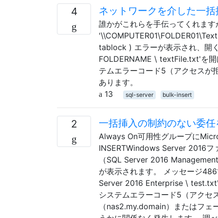
ネットワークを介した一括
4
誰かがこれらを手伝ってくれますか？ BULK
'\\COMPUTER01\FOLDER01\TextFil
tablock ) エラーが表示され、開
FOLDERNAME \ textFi
テムエラーコード5（アクセスが
あります。
13
sql-server
bulk-insert
一括挿入の制約のない委任
2
Always On可用性グループにMicr
INSERTWindows Serve
（SQL Server 2016 Man
が表示されます。 メッセージ4861、レベル
Server 2016 Enterpris
システムエラーコード5（アクセ
（nas2.my.domain）または
うかに関係なく発生します。 調べて