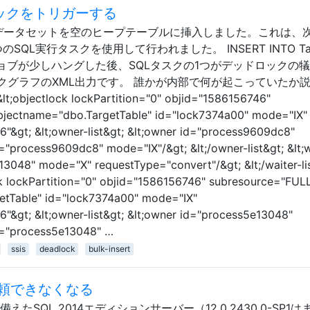
ロックをトリガーする
データセットを空のヒープテーブルに挿入しました。これは、
QL実行タスクを使用して行われました。 INSERT INTO Tab
OM ... ジョブが少しハングした後、SQLタスクの1つがデッドロックの
クグラフのXML出力です。 誰かが内部で何が起こっていたか
t;objectlock lockPartition="0" objid="1586156746"
bjectname="dbo.TargetTable" id="lock7374a00" mode="IX"
"&gt; &lt;owner-list&gt; &lt;owner id="process9609dc8"
"process9609dc8" mode="IX"/&gt; &lt;/owner-list&gt; &lt;w
e13048" mode="X" requestType="convert"/&gt; &lt;/waiter-li
ock lockPartition="0" objid="1586156746" subresource="FUL
etTable" id="lock7374a00" mode="IX"
"&gt; &lt;owner-list&gt; &lt;owner id="process5e13048"
d="process5e13048" …
ssis
deadlock
bulk-insert
頼できなくなる
たSQL 2014エディションサーバー（12.0.2430.0-SP1は