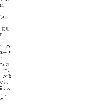
うに一
Eスク
GO 使用
T
E
ーティの
ユーザ
用）
れは1
、それ
キーが信
です。
戦略はあ
りに、
場合