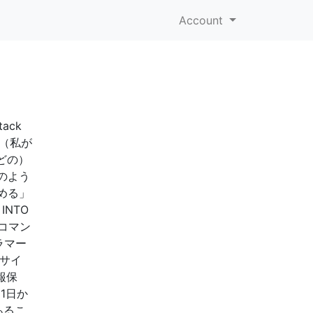
Account
ack
ム（私が
どの）
のよう
める」
 INTO
Lコマン
ラマー
ィサイ
報保
1日か
あるこ