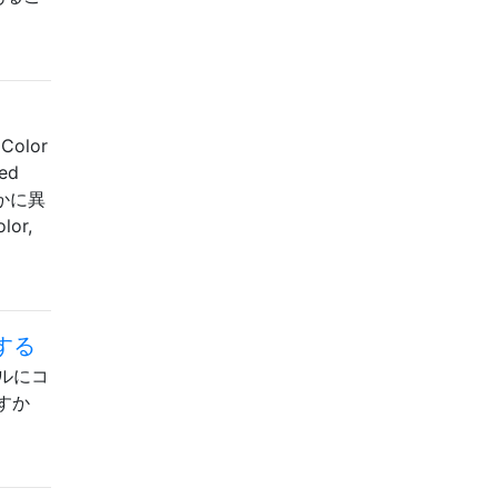
Color
zed
わずかに異
or,
する
ルにコ
すか