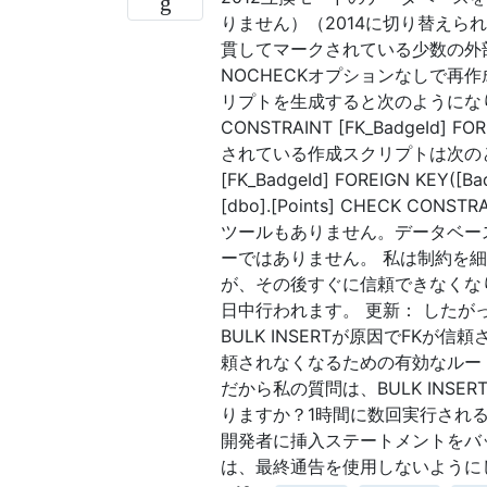
りません）（2014に切り替えられる
貫してマークされている少数の外
NOCHECKオプションなしで再作
リプトを生成すると次のようになります。 AL
CONSTRAINT [FK_BadgeId] FORE
されている作成スクリプトは次のとおりです。 
[FK_BadgeId] FOREIGN KEY([Ba
[dbo].[Points] CHECK C
ツールもありません。データベー
ーではありません。 私は制約を細か
が、その後すぐに信頼できなくなり
日中行われます。 更新： した
BULK INSERTが原因でFK
頼されなくなるための有効なルー
だから私の質問は、BULK INSE
りますか？1時間に数回実行され
開発者に挿入ステートメントをバッ
は、最終通告を使用しないように