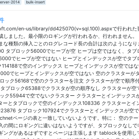
server-2014
bulk-insert
件
oft.com/en-us/library/dd425070(v=sql.100).aspxで行わ
成しました。最小限のロギングが行われるか、行われません。
まな種類の挿入ごとのログレコード長の合計は次のようになり
0 タブロック56000でヒープが空 ヒープは空ではなく、タブ
56000でヒープが空ではない ヒープとインデックスが空でタブ
ック114188で空のインデックス ヒープとインデックスが空では
112000でヒープとインデックスが空ではない 空のクラスターが
ブロック56168で空のクラスターを注文 クラスターが空で順序
 タブロック65388でクラスタが空の順序なし クラスターが空
ロック55944で空でないクラスター クラスターとインデックス
スターとタブロックで空のインデックス108336 クラスターとイ
3876 タブロック107924でクラスターとインデックスが空
echnetページの表と一致していないようです。特に： 空のテ
入の間にロギングに違いはないようですが、タブロックなしで
ングがあるはずですとページは主張します tablockを使用し