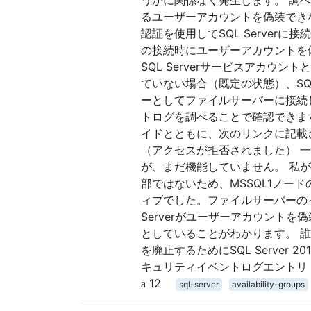
るユーザーアカウントを偽装できない
認証を使用してSQL Serverに
の接続時にユーザーアカウントを偽
SQL Serverサービスアカウ
ていない場合（既定の状態）、SQ
ーとしてファイルサーバーに接続
トログを調べることで確認できま
イドとともに、次のリンクに記載され
（アクセスが拒否されました） 一括挿
が、まだ機能していません。 私が行
部ではないため、MSSQL1ノー
ィブでした。ファイルサーバーの
Serverがユーザーアカウント
としていることがわかります。 
を廃止するためにSQL Serve
キュリティイベントログエントリ サ
12
sql-server
availability-groups