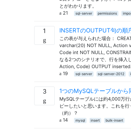
とがわかります。
21
sql-server
permissions
impo
INSERTのOUTPUT句
1
この表が与えられた場合： CREATE TABLE d
varchar(20) NOT NULL, Action v
Code int NOT NULL, CONSTRAI
なる2つのシナリオで、行を挿入し、ID列
Action, Code) OUTPUT inserted.
19
sql-server
sql-server-2012
1つのMySQLテーブルか
3
MySQLテーブルには約4,00
ピーしたいと思います。これを行
（約）？
14
mysql
insert
bulk-insert