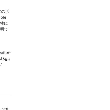
次の形
le
犠牲に
説明で
aiter-
st&gt;
L"
まだあ