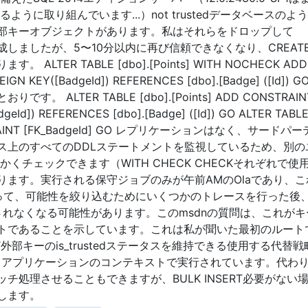
ように取り組んでいます...）not trustedデータベースのよ
部キーオブジェクトがあります。私はそれらをドロップして
成しましたが、5〜10分以内に再び信頼できなくなり、CREAT
TER TABLE [dbo].[Points] WITH NOCHECK ADD
IGN KEY([BadgeId]) REFERENCES [dbo].[Badge] ([Id]) 
ALTER TABLE [dbo].[Points] ADD CONSTRAIN
dgeId]) REFERENCES [dbo].[Badge] ([Id]) GO ALTER TABL
ONSTRAINT [FK_BadgeId] GO レプリケーションはなく、サードパ
ス上のすべてのDDLステートメントを監視しているため、別の
くチェックできます（WITH CHECK CHECKそれぞれで使
ます。実行される保守ジョブのみが午前AMのOlaであり、こ
がって、可能性を絞り込むためにいくつかのトレースを行った後
が信頼されなくなる可能性があります。このmsdnの質問は、これが
トであることを示しています。これは私が聞いた最初のルート
RT外部キーのis_trustedステータスを維持できる使用する代替
るアプリケーションのコンテキストで実行されています。代わ
チ処理させることもできますが、BULK INSERT必要がない
します。