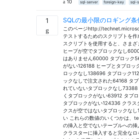
10
sql-server
foreign-key
sql-
SQLの最小限のロギング条
1
このページhttp://technet.micros
テストするためのスクリプトを作
スクリプトを使用すると、さまざ
ヒープが空でタブロックなし6000
はありません60000 タブロック
がない126188 ヒープとタブロ
ロックなし138696 タブロック
ックなしで注文された64168 タ
れていないタブロックなし73388
くタブロックがない63912 タブ
タブロックがない124336 クラ
クスが空ではないタブロックなし12
い これらの数値のいくつかは、t
の挿入と空でないテーブルへの挿
クラスターに挿入すると完全なロギ