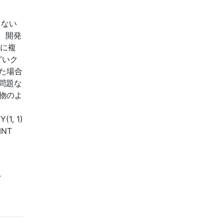
くない
、開発
常に複
どいク
た場合
問題な
生物のよ
(1, 1)
INT
T