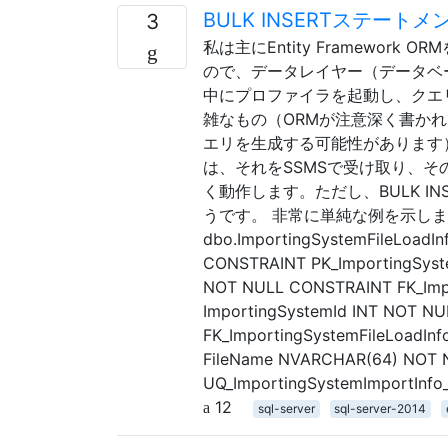
BULK INSERTステ
3
私は主にEntity Framewor
ので、データレイヤー（データベ
中にプロファイラを起動し、クエ
雑なもの（ORMが注意深く書かれ
エリを生成する可能性があります
は、それをSSMSで受け取り、
く動作します。ただし、BULK I
うです。 非常に単純な例を示します。
dbo.ImportingSystemFileLoadInf
CONSTRAINT PK_ImportingSyste
NOT NULL CONSTRAINT FK_Impo
ImportingSystemId INT NOT N
FK_ImportingSystemFileLoadIn
FileName NVARCHAR(64) NOT N
UQ_ImportingSystemImportInf
12
sql-server
sql-server-2014