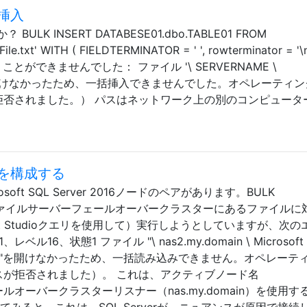
挿入
 INSERT DATABESE01.dbo.TABLE01 FROM
e.txt' WITH ( FIELDTERMINATOR = ' ', rowterminator = '\n
くことができませんでした： ファイル '\ SERVERNAME \
le.txt'を開けなかったため、一括挿入できませんでした。オペレーティ
拒否されました。） パスはネットワーク上の別のコンピュータ
を構成する
osoft SQL Server 2016ノードのペアがあります。BULK
r 2016ファイルサーバーフェールオーバークラスターにあるファイル
agement Studioクエリを使用して）実行しようとしていますが、次
16、状態1 ファイル "\ nas2.my.domain \ Microsoft 
e \ test.txt"を開けなかったため、一括読み込みできません。オペレー
スが拒否されました）。 これは、アクティブノード名
フェールオーバークラスターリスナー（nas.my.domain）を使用す
みると、これは、SQL Serverが、ニュアンスが原因で接続