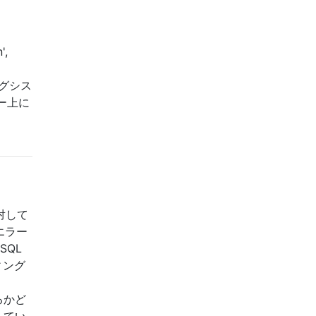
',
ングシス
ー上に
に対して
のエラー
SQL
ティング
るかど
してい