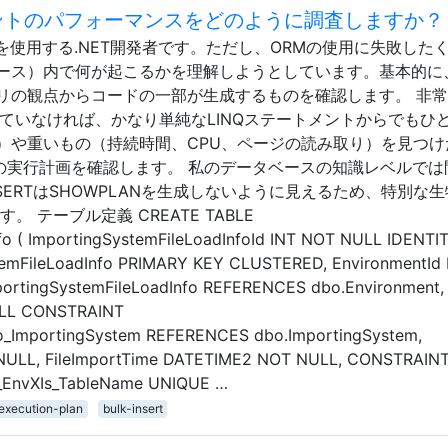
ートメントのパフォーマンスをどのように調査しますか？
k ORMを使用する.NET開発者です。ただし、ORMの使用に失敗した
ース）内で何が起こるかを理解しようとしています。基本的に
リの観点からコードの一部が生成するものを確認します。 非
ていなければ、かなり単純なLINQステートメントからでもひ
）や重いもの（持続時間、CPU、ページの読み取り）を見つけ
その実行計画を確認します。 私のデータベースの知識レベルでは
NSERTはSHOWPLANを生成しないように見えるため、特別な
 テーブル定義 CREATE TABLE
o ( ImportingSystemFileLoadInfoId INT NOT NULL IDENTITY
mFileLoadInfo PRIMARY KEY CLUSTERED, EnvironmentId 
rtingSystemFileLoadInfo REFERENCES dbo.Environment,
ULL CONSTRAINT
fo_ImportingSystem REFERENCES dbo.ImportingSystem,
ULL, FileImportTime DATETIME2 NOT NULL, CONSTRAIN
o_EnvXIs_TableName UNIQUE …
execution-plan
bulk-insert