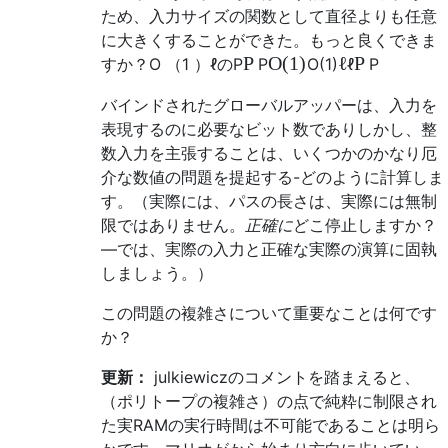
ため、入力サイズの関数として直径よりも任意
に大きくすることができた。もっと良くできま
P
O
(
1
)
ℓ
P
すか？
O
（
1
）
ℓの
P
P
O
(
1
)
ℓ
P
バインドされたグローバルアッパーは、入力を
表現するのに必要なビット数でありしかし、整
数入力を主張することは、いくつかのかなり厄
介な数値の問題を提起する-どのように計算しま
す。（実際には、パスの長さは、実際には無制
限ではありません。
正確に
どこ停止しますか？
—では、実際の入力と正確な実際の演算に固執
しましょう。）
この問題の複雑さについて重要なことは何です
か？
更新：
julkiewiczのコメントを踏まえると、
（ポリトープの複雑さ）の点で純粋に制限され
た実RAMの実行時間は不可能であることは明ら