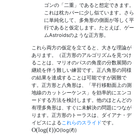
ゴンの「二重」であると想定できます。
これは枕カバーに少し似ています。さら
に単純化して、多角形の側面が等しく平
行であると仮定します。たとえば、ゲー
ムAstroidsのような正方形。
これら両方の仮定を立てると、大きな理論が
あります。（正方形のアルゴリズムを見つけ
ることは、マリオのパスの角度の分数展開の
継続を伴う難しい練習です。正八角形の同様
の結果を達成することは可能ですが困難で
す。正方形と八角形は、「平行移動面上の測
地線のカットシーケンス」を効率的にエンコ
ードする方法を検討します。他のほとんどの
有理多角形は、すぐに未解決の問題につなが
ります。正方形のトーラスは、ダイアナ・デ
イビスによる
これらのスライド
です。
O
(
log
(
ℓ
)
)
O
(
log
(
ℓ
)
)