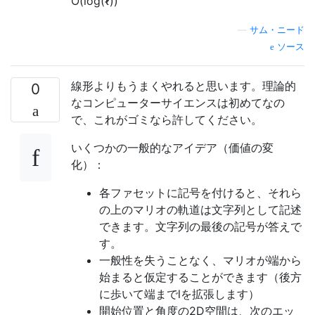
O
(
log
(
ℓ
)
)
—
サム・ニード
ソース
線形よりもうまくやれると思います。理論的
0
なコンピューターサイエンスは初めてなの
で、これがゴミなら許してください。
いくつかの一般的なアイデア（価値の変
化）：
各ファセットに記号を付けると、それら
の上のマリオの軌道は文字列として記述
できます。文字列の最後の記号が答えで
す。
一般性を失うことなく、マリオが端から
始まると仮定することができます（後方
に歩いて端までlを拡張します）
開始位置と角度の2D空間は、次のエッ