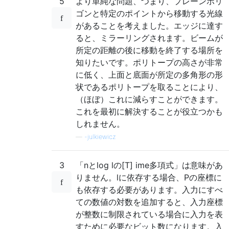
5
より単純な問題、つまり、プレーンポリ
ゴンと特定のポイントから移動する光線
があることを考えました。エッジに達す
ると、ミラーリングされます。ビームが
所定の距離の後に移動を終了する場所を
知りたいです。ポリトープの高さが非常
に低く、上面と底面が所定の多角形の形
状であるポリトープを取ることにより、
（ほぼ）これに減らすことができます。
これを最初に解決することが役立つかも
しれません。
—
-julkiewicz
3
「nとlog lの[T] ime多項式」は意味があ
りません。lに依存する場合、Pの座標に
も依存する必要があります。入力にすべ
ての数値の対数を追加すると、入力座標
が整数に制限されている場合に入力を表
すために必要なビット数になります。入