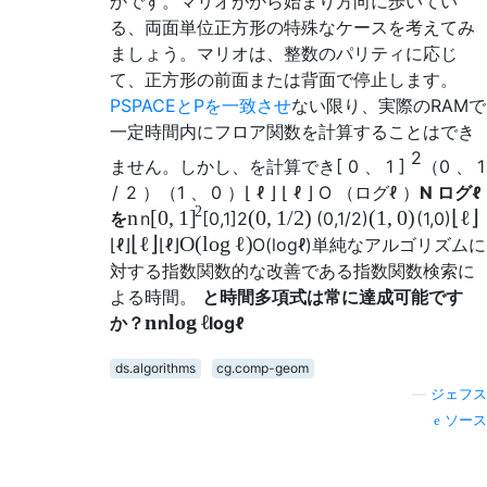
かです。マリオがから始まり方向に歩いてい
る、両面単位正方形の特殊なケースを考えてみ
ましょう。マリオは、整数のパリティに応じ
て、正方形の前面または背面で停止します。
PSPACEとPを一致させ
ない限り、実際のRAMで
一定時間内にフロア関数を計算することはでき
2
ません。しかし、を計算でき
[
0
、
1
]
（
0
、
1
/
2
）
（
1
、
0
）
⌊
ℓ
⌋
⌊
ℓ
⌋
O
（
ログ
ℓ
）
N
ログ
ℓ
2
n
[
0
,
1
(
0
,
1
/
2
)
(
1
,
0
)
⌊
ℓ
⌋
]
を
n
[
0
,
1
]
2
(
0
,
1
/
2
)
(
1
,
0
)
⌊
ℓ
⌋
O
(
log
ℓ
)
⌊
ℓ
⌋
⌊
ℓ
⌋
O
(
log
ℓ
)
単純なアルゴリズムに
対する指数関数的な改善である指数関数検索に
よる時間。
と
時間多項式は常に達成可能です
n
log
ℓ
か？
n
log
ℓ
ds.algorithms
cg.comp-geom
—
ジェフス
ソース