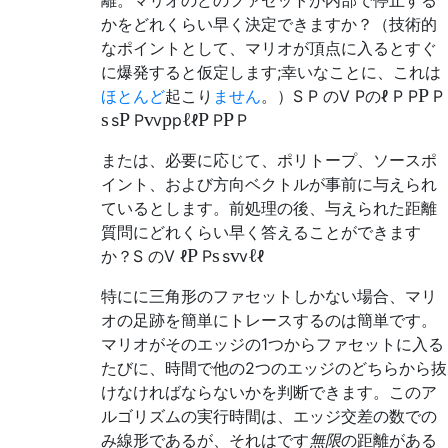
離。マリオのどのファセットが内部で停止する
かをどれくらい早く決定できますか？（技術的
なポイントとして、マリオが頂点に入るとすぐ
に爆発すると仮定します;幸いなことに、これは
P
ほとんど
起こり
ません
。）
S
P
のV
Pの
ℓ
P
P
P
s
P
v
p
ℓ
P
P
s
P
v
p
ℓ
P
P
または、必要に応じて、ポリトープ、ソースポ
イント、および方向ベクトルが事前に与えられ
ているとします。前処理の後、与えられた距離
質問にどれくらい早く答えることができます
P
s
v
ℓ
か？
S
のV
ℓ
P
s
v
ℓ
特にに三角形のファセットしかない場合、マリ
オの足跡を簡単にトレースするのは簡単です。
マリオがそのエッジの1つからファセットに入る
たびに、時間で他の2つのエッジのどちらから抜
けなければならないかを判断できます。このア
ルゴリズムの実行時間は、エッジ交差の数での
み線形であるが、それはです
無限
の距離がある