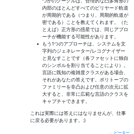
つかのグーグルは、合理的な凸多角形の
内部のほとんどすべてのビリヤード軌道
が周期的である（つまり、周期的軌道が
密である）ことを教えてくれます。（た
とえば）正方形の惑星では、同じアプロ
ーチが機能する可能性があります。
もう1つのアプローチは、システムを文
字列のジェネレーター/レコグナイザー
と見なすことです（各ファセットに独自
のシンボルを割り当てることにより）。
言語に既知の複雑度クラスがある場合、
それがあなたの答えです。ポリトープの
ファミリーを非凸および任意の次元に拡
大すると、非常に広範な言語のクラスを
キャプチャできます。
これは実際には答えにはなりませんが、仕事
に戻る必要があります。:)
—
ピーター