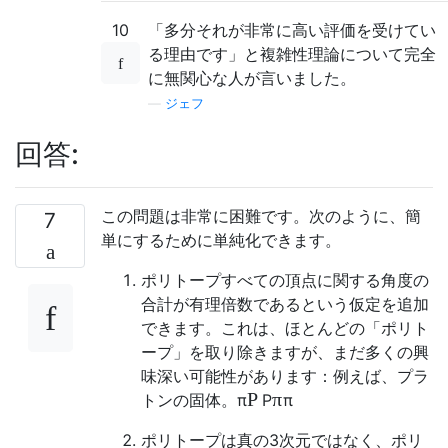
10
「多分それが非常に高い評価を受けてい
る理由です」と複雑性理論について完全
に無関心な人が言いました。
—
ジェフ
回答:
この問題は非常に困難です。次のように、簡
7
単にするために単純化できます。
ポリトープすべての頂点に関する角度の
合計が有理倍数であるという仮定を追加
できます。これは、ほとんどの「ポリト
ープ」を取り除きますが、まだ多くの興
味深い可能性があります：例えば、プラ
P
π
トンの固体。
π
P
π
ポリトープは真の3次元ではなく、ポリ