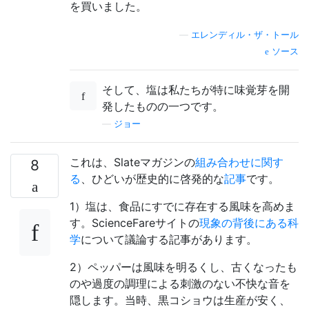
を買いました。
—
エレンディル・ザ・トール
ソース
そして、塩は私たちが特に味覚芽を開
発したものの一つです。
—
ジョー
これは、Slateマガジンの
組み合わせに関す
8
る
、ひどいが歴史的に啓発的な
記事
です。
1）塩は、食品にすでに存在する風味を高めま
す。ScienceFareサイトの
現象の背後にある科
学
について議論する記事があります。
2）ペッパーは風味を明るくし、古くなったも
のや過度の調理による刺激のない不快な音を
隠します。当時、黒コショウは生産が安く、