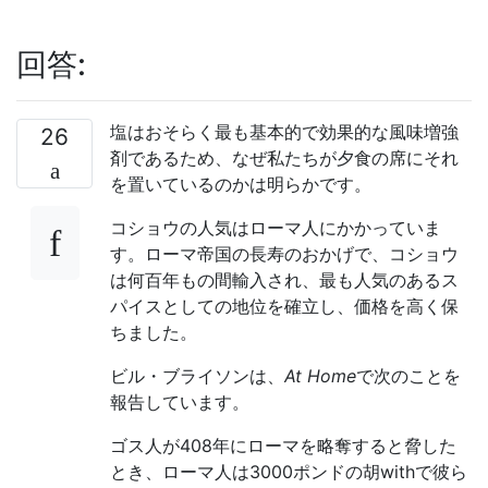
回答:
塩はおそらく最も基本的で効果的な風味増強
26
剤であるため、なぜ私たちが夕食の席にそれ
を置いているのかは明らかです。
コショウの人気はローマ人にかかっていま
す。ローマ帝国の長寿のおかげで、コショウ
は何百年もの間輸入され、最も人気のあるス
パイスとしての地位を確立し、価格を高く保
ちました。
ビル・ブライソンは、
At Home
で次のことを
報告しています。
ゴス人が408年にローマを略奪すると脅した
とき、ローマ人は3000ポンドの胡withで彼ら