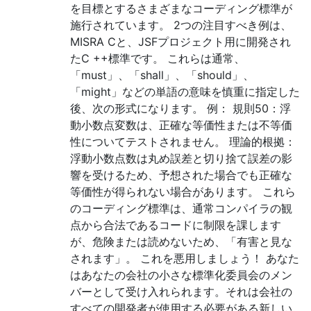
を目標とするさまざまなコーディング標準が
施行されています。 2つの注目すべき例は、
MISRA Cと、JSFプロジェクト用に開発され
たC ++標準です。 これらは通常、
「must」、「shall」、「should」、
「might」などの単語の意味を慎重に指定した
後、次の形式になります。 例： 規則50：浮
動小数点変数は、正確な等価性または不等価
性についてテストされません。 理論的根拠：
浮動小数点数は丸め誤差と切り捨て誤差の影
響を受けるため、予想された場合でも正確な
等価性が得られない場合があります。 これら
のコーディング標準は、通常コンパイラの観
点から合法であるコードに制限を課します
が、危険または読めないため、「有害と見な
されます」。 これを悪用しましょう！ あなた
はあなたの会社の小さな標準化委員会のメン
バーとして受け入れられます。それは会社の
すべての開発者が使用する必要がある新しい