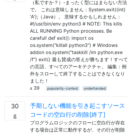
（私ですか？）-まったく型にはまらない方法
で。 これは意味しません：System.exit((int)
'A');（Java）。 意味するかもしれません：
#!/usr/bin/env python3 # NOTE: This kills
ALL RUNNING Python processes. Be
careful! def exit(): import os
os.system("killall python3") # Windows
addon os.system("taskkill /im python.exe
/f") exit() 最も賛成の答えが勝ちます！すべて
の言語、すべてのアーキテクチャ。 編集：例
外をスローして終了することはできなくなり
ました！
39
popularity-contest
underhanded
予期しない機能を引き起こすソース
30
コードの空白行の削除[終了]
プログラムロジックのフローに空白行が存在
する場合は正常に動作するが、その行が削除