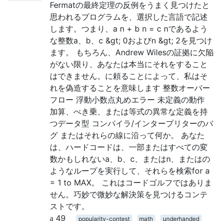
Fermatの最終定理の反例をうまく見つけたと
思われるプログラムを、選択した言語で記述
します。つまり、a n + b n = c nであるよう
な整数a、b、c &gt; 0およびn &gt; 2を見つけ
ます。 もちろん、Andrew Wilesの証拠に欠陥
がない限り、あなたは本当にそれをすること
はできません。に頼ることによって、私はそ
れを偽造することを意味します 整数オーバー
フロー 浮動小数点丸めエラー 未定義の動作
加算、べき乗、または等式の異常な定義を持
つデータ型 コンパイラ/インタープリターのバ
グ またはそれらの線に沿って何か。 あなた
は、ハードコードは、一部またはすべての変
数かもしれないa、b、c、またはn、またはの
ようなループを実行して、それらを検索for a
= 1 to MAX。 これはコードゴルフではありま
せん。巧妙で微妙な解決策を見つけるコンテ
ストです。
49
popularity-contest
math
underhanded