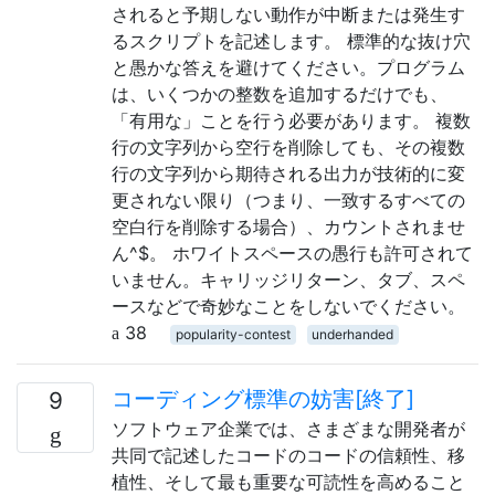
されると予期しない動作が中断または発生す
るスクリプトを記述します。 標準的な抜け穴
と愚かな答えを避けてください。プログラム
は、いくつかの整数を追加するだけでも、
「有用な」ことを行う必要があります。 複数
行の文字列から空行を削除しても、その複数
行の文字列から期待される出力が技術的に変
更されない限り（つまり、一致するすべての
空白行を削除する場合）、カウントされませ
ん^$。 ホワイトスペースの愚行も許可されて
いません。キャリッジリターン、タブ、スペ
ースなどで奇妙なことをしないでください。
38
popularity-contest
underhanded
コーディング標準の妨害[終了]
9
ソフトウェア企業では、さまざまな開発者が
共同で記述したコードのコードの信頼性、移
植性、そして最も重要な可読性を高めること