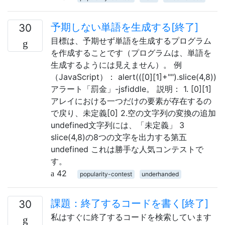
予期しない単語を生成する[終了]
30
目標は、予期せず単語を生成するプログラム
を作成することです（プログラムは、単語を
生成するようには見えません）。 例
（JavaScript）： alert(([0][1]+"").slice(4,8))
アラート「罰金」-jsfiddle。 説明： 1. [0][1]
アレイにおける一つだけの要素が存在するの
で戻り、未定義[0] 2.空の文字列の変換の追加
undefined文字列には、「未定義」 3
slice(4,8)の8つの文字を出力する第五
undefined これは勝手な人気コンテストで
す。
42
popularity-contest
underhanded
課題：終了するコードを書く[終了]
30
私はすぐに終了するコードを検索しています