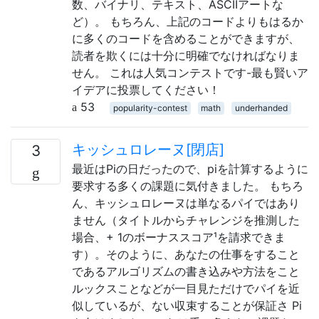
数、バイナリ、テキスト、ASCIIアートな
ど）。 もちろん、上記のコードよりもはるか
に多くのコードを含めることができますが、
読者を欺くには十分に明確でなければなりま
せん。 これは人気コンテストです-最も賢いア
イデアに投票してください！
53
popularity-contest
math
underhanded
キッシュロレーヌ[閉店]
3
最近はPiの日だったので、piを計算するように
要求する多くの課題に気付きました。 もちろ
ん、キッシュロレーヌは単なるパイではあり
ません（タイトルからチャレンジを推測した
場合、+ 1のボーナススコア¹を請求できま
す）。そのように、あなたの仕事をすること
であるアルゴリズムの書き込みや方法をこと
ルックスことなどが一目見ただけでパイを近
似しているが、ない収束することが保証さ Pi