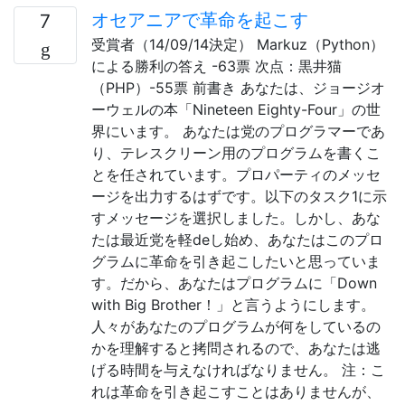
オセアニアで革命を起こす
7
受賞者（14/09/14決定） Markuz（Python）
による勝利の答え -63票 次点：黒井猫
（PHP）-55票 前書き あなたは、ジョージオ
ーウェルの本「Nineteen Eighty-Four」の世
界にいます。 あなたは党のプログラマーであ
り、テレスクリーン用のプログラムを書くこ
とを任されています。プロパーティのメッセ
ージを出力するはずです。以下のタスク1に示
すメッセージを選択しました。しかし、あな
たは最近党を軽deし始め、あなたはこのプロ
グラムに革命を引き起こしたいと思っていま
す。だから、あなたはプログラムに「Down
with Big Brother！」と言うようにします。
人々があなたのプログラムが何をしているの
かを理解すると拷問されるので、あなたは逃
げる時間を与えなければなりません。 注：こ
れは革命を引き起こすことはありませんが、