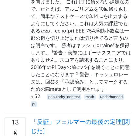
を向けました。 これは手に負えない課題なの
で、たとえば、アルゴリズムを10回繰り返し
て、簡単なテストケースで3.14 ...を出力する
ようにしてください。これは人気の課題でも
あるため、echo(pi)IEEE 754浮動小数点は一
部の桁を切り上げまたは切り捨てると言うの
は明白です。 勝者はキッシュlorraine²を獲得
します。 ¹警告：実際にはボーナススコアでは
ありません。スコアを請求することにより、
2016年のPi Dayの前にパイを焼くことに同意
したことになります ² 警告：キッシュロレー
ヌは、回答を「承認済み」としてマークする
ための隠metaとして使用されます
52
popularity-contest
math
underhanded
pi
「反証」フェルマーの最後の定理[閉
13
じた]