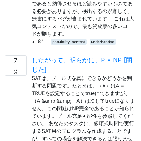
であると納得させるほど読みやすいものであ
る必要がありますが、検出するのが難しく、
無害にするバグが含まれています。 これは人
気コンテストなので、最も賛成票の多いコー
ドが勝ちます。
184
popularity-contest
underhanded
したがって、明らかに、P = NP [閉
7
じた]
SATは、ブール式を真にできるかどうかを判
断する問題です。たとえば、（A）はA =
TRUEを設定することでtrueにできますが、
（A &amp;&amp;！A）は決してtrueになりま
せん。この問題はNP完全であることが知られ
ています。ブール充足可能性を参照してくだ
さい。 あなたのタスクは、多項式時間で実行
するSAT用のプログラムを作成することです
が、すべての場合を解決できるとは限りませ