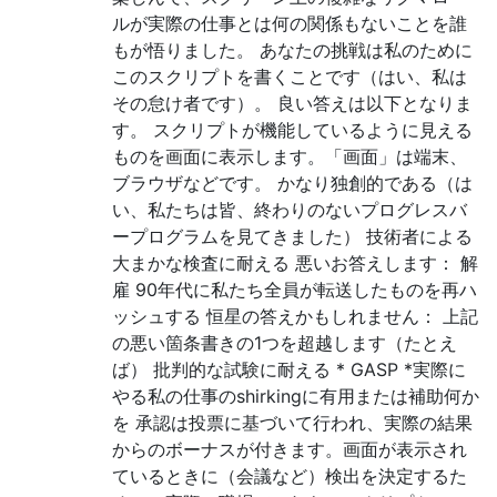
ルが実際の仕事とは何の関係もないことを誰
もが悟りました。 あなたの挑戦は私のために
このスクリプトを書くことです（はい、私は
その怠け者です）。 良い答えは以下となりま
す。 スクリプトが機能しているように見える
ものを画面に表示します。「画面」は端末、
ブラウザなどです。 かなり独創的である（は
い、私たちは皆、終わりのないプログレスバ
ープログラムを見てきました） 技術者による
大まかな検査に耐える 悪いお答えします： 解
雇 90年代に私たち全員が転送したものを再ハ
ッシュする 恒星の答えかもしれません： 上記
の悪い箇条書きの1つを超越します（たとえ
ば） 批判的な試験に耐える * GASP *実際に
やる私の仕事のshirkingに有用または補助何か
を 承認は投票に基づいて行われ、実際の結果
からのボーナスが付きます。画面が表示され
ているときに（会議など）検出を決定するた