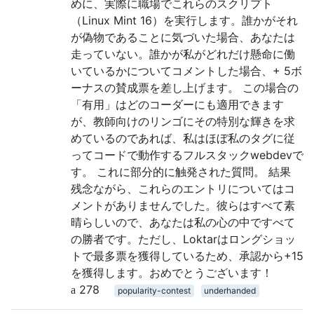
めに、実際に職場でこれらのスクリプト
（Linux Mint 16）を実行します。誰かがそれ
が偽物であることに気づいた場合、あなたは
走っていない。誰かが私がどれだけ懸命に働
いているかについてコメントした場合、+ 5ボ
ーナスの賛成票を差し上げます。 この場合の
「有用」はどのコーダーにも適用できます
が、教師向けのリンゴにその特別な輝きを求
めているのであれば、私はほぼ私のタグに従
ってコードで動作するフルスタックwebdevで
す。 これに部分的に触発された質問。 結果
残念ながら、これらのエントリについてはコ
メントがありませんでした。彼らはすべて素
晴らしいので、あなたは私の心の中ですべて
の勝者です。ただし、Loktarはロングショッ
トで最多票を獲得しているため、承認から+15
を獲得します。おめでとうございます！
278
popularity-contest
underhanded