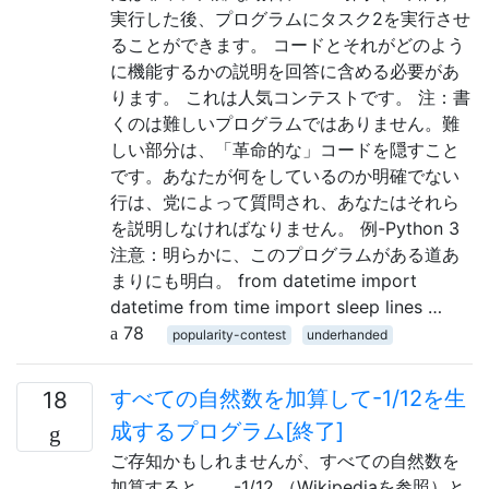
実行した後、プログラムにタスク2を実行させ
ることができます。 コードとそれがどのよう
に機能するかの説明を回答に含める必要があ
ります。 これは人気コンテストです。 注：書
くのは難しいプログラムではありません。難
しい部分は、「革命的な」コードを隠すこと
です。あなたが何をしているのか明確でない
行は、党によって質問され、あなたはそれら
を説明しなければなりません。 例-Python 3
注意：明らかに、このプログラムがある道あ
まりにも明白。 from datetime import
datetime from time import sleep lines …
78
popularity-contest
underhanded
すべての自然数を加算して-1/12を生
18
成するプログラム[終了]
ご存知かもしれませんが、すべての自然数を
加算すると、... -1/12 （Wikipediaを参照）と