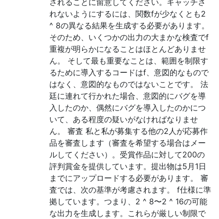
されることに留意してください。キャッチさ
れないようにするには、関数fが少なくとも2
^ 8の異なる結果を生成する必要があります。
そのため、いくつかの出力の大まかな検査でf
重複が明らかになることはほとんどありませ
ん。 そして最も重要なことは、範囲を制限す
るために導入するコードはf、意図的なもので
はなく、意図的なものではないことです。 法
廷に連れて行かれた場合、意図的にバグを導
入したのか、偶然にバグを導入したのかにつ
いて、ある程度の疑いがなければなりませ
ん。 審査 私と私が募集する他の2人が応募作
品を審査します（審査を希望する場合はメー
ルしてください）。受賞作品に対して200の
評判賞金を提供しています。提出物は5月1日
までにアップロードする必要があります。 審
査では、次の基準が考慮されます。 f仕様に準
拠しています。つまり、2 ^ 8〜2 ^ 16の可能
な出力を生成します。これらが厳しい制限で