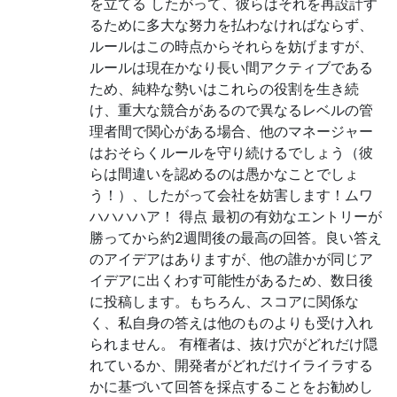
を立てる したがって、彼らはそれを再設計す
るために多大な努力を払わなければならず、
ルールはこの時点からそれらを妨げますが、
ルールは現在かなり長い間アクティブである
ため、純粋な勢いはこれらの役割を生き続
け、重大な競合があるので異なるレベルの管
理者間で関心がある場合、他のマネージャー
はおそらくルールを守り続けるでしょう（彼
らは間違いを認めるのは愚かなことでしょ
う！）、したがって会社を妨害します！ムワ
ハハハハア！ 得点 最初の有効なエントリーが
勝ってから約2週間後の最高の回答。良い答え
のアイデアはありますが、他の誰かが同じア
イデアに出くわす可能性があるため、数日後
に投稿します。もちろん、スコアに関係な
く、私自身の答えは他のものよりも受け入れ
られません。 有権者は、抜け穴がどれだけ隠
れているか、開発者がどれだけイライラする
かに基づいて回答を採点することをお勧めし