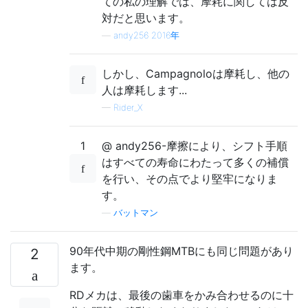
ての私の理解では、摩耗に関しては反
対だと思います。
—
andy256 2016年
しかし、Campagnoloは摩耗し、他の
人は摩耗します...
—
Rider_X
1
@ andy256-摩擦により、シフト手順
はすべての寿命にわたって多くの補償
を行い、その点でより堅牢になりま
す。
—
バットマン
90年代中期の剛性鋼MTBにも同じ問題があり
2
ます。
RDメカは、最後の歯車をかみ合わせるのに十