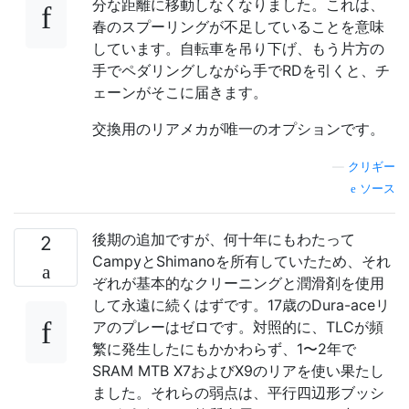
分な距離に移動しなくなりました。これは、
春のスプーリングが不足していることを意味
しています。自転車を吊り下げ、もう片方の
手でペダリングしながら手でRDを引くと、チ
ェーンがそこに届きます。
交換用のリアメカが唯一のオプションです。
—
クリギー
ソース
後期の追加ですが、何十年にもわたって
2
CampyとShimanoを所有していたため、それ
ぞれが基本的なクリーニングと潤滑剤を使用
して永遠に続くはずです。17歳のDura-aceリ
アのプレーはゼロです。対照的に、TLCが頻
繁に発生したにもかかわらず、1〜2年で
SRAM MTB X7およびX9のリアを使い果たし
ました。それらの弱点は、平行四辺形ブッシ