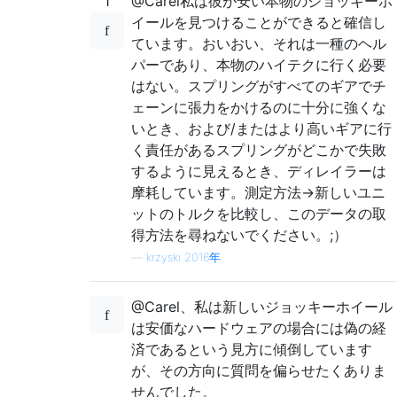
1
@Carel私は彼が安い本物のジョッキーホ
イールを見つけることができると確信し
ています。おいおい、それは一種のヘル
パーであり、本物のハイテクに行く必要
はない。スプリングがすべてのギアでチ
ェーンに張力をかけるのに十分に強くな
いとき、および/またはより高いギアに行
く責任があるスプリングがどこかで失敗
するように見えるとき、ディレイラーは
摩耗しています。測定方法->新しいユニ
ットのトルクを比較し、このデータの取
得方法を尋ねないでください。;）
—
krzyski 2016年
@Carel、私は新しいジョッキーホイール
は安価なハードウェアの場合には偽の経
済であるという見方に傾倒しています
が、その方向に質問を偏らせたくありま
せんでした。