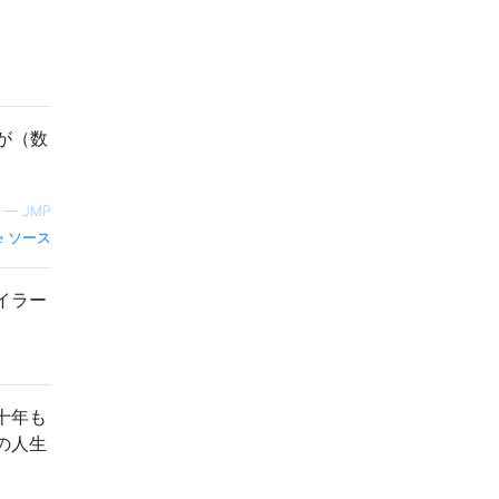
が（数
—
JMP
ソース
イラー
十年も
の人生