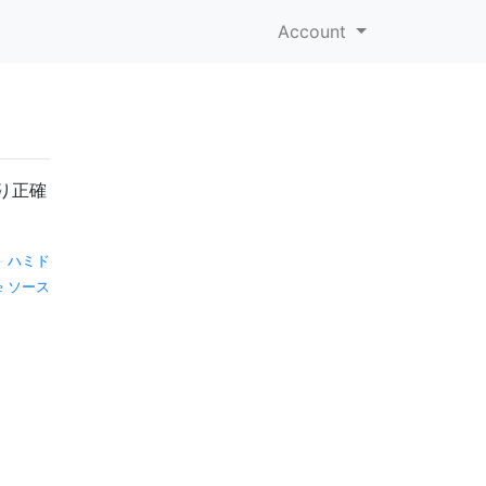
Account
り正確
—
ハミド
ソース