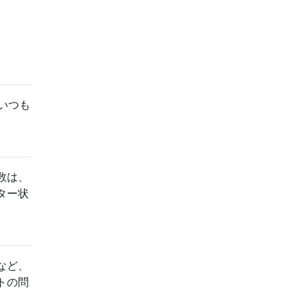
いつも
数は、
ター状
など、
トの問