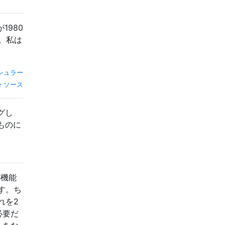
1980
。私は
シュラー
ソース
グし
ものに
が機能
す。ち
れを2
必要だ