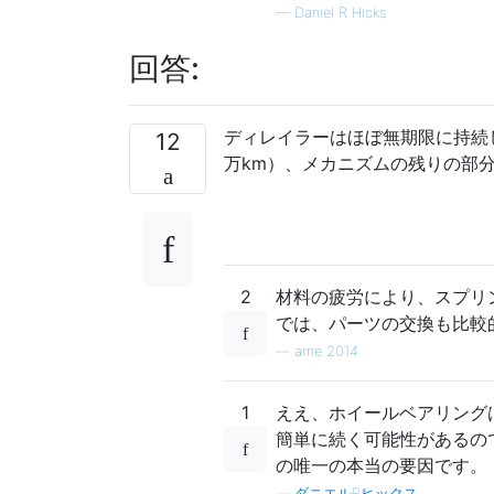
—
Daniel R Hicks
回答:
ディレイラーはほぼ無期限に持続
12
万km）、メカニズムの残りの部
2
材料の疲労により、スプリ
では、パーツの交換も比較
—
arne 2014
1
ええ、ホイールベアリング
簡単に続く可能性があるの
の唯一の本当の要因です。
—
ダニエルRヒックス