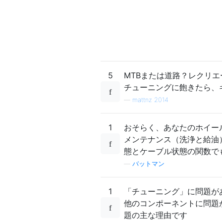
5
MTBまたは道路？レクリ
チューニングに飽きたら、ギ
—
mattnz 2014
1
おそらく、あなたのホイー
メンテナンス（洗浄と給油
態とケーブル状態の関数で
—
バットマン
1
「チューニング」に問題が
他のコンポーネントに問題
題の主な理由です