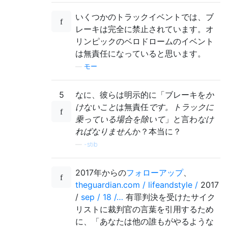
いくつかのトラックイベントでは、ブ
レーキは完全に禁止されています。オ
リンピックのベロドロームのイベント
は無責任になっていると思います。
—
モー
5
なに、彼らは明示的に「ブレーキを
か
けないこと
は無責任
です。トラックに
乗っている場合を除いて
」と言わ
なけ
ればなりません
か？本当に？
—
-stib
2017年からの
フォローアップ
、
theguardian.com / lifeandstyle /
2017
/
sep / 18 /…
有罪判決を受けたサイク
リストに裁判官の言葉を引用するため
に、「あなたは他の誰もがやるような