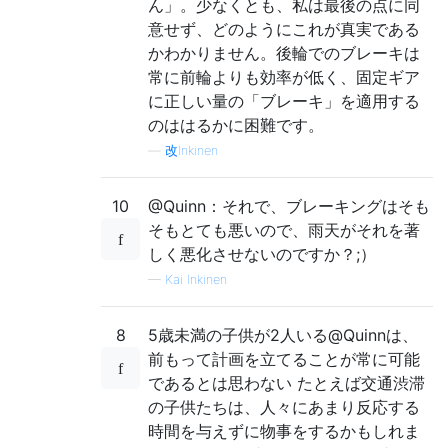
ん」。少なくとも、私は最後の点に同
意せず、どのようにこれが真実である
かわかりません。後輪でのブレーキは
常に前輪よりも効率が低く、固定ギア
に正しい量の「ブレーキ」を適用する
のははるかに困難です。
—
改Inkinen
10
@Quinn：それで、ブレーキングはそも
そもとても悪いので、雨天がそれを著
しく悪化させないのですか？;）
—
Kai Inkinen
8
5歳未満の子供が2人いる@Quinnは、
前もって計画を立てることが常に可能
であるとは思わない たとえば交通渋滞
の子供たちは、人々にあまり反応する
時間を与えずに物事をするかもしれま