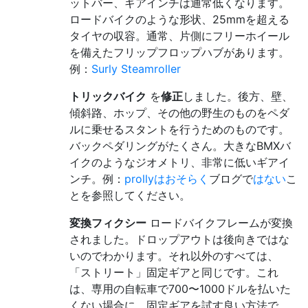
ットバー、ギアインチは通常低くなります。
ロードバイクのような形状、25mmを超える
タイヤの収容。通常、片側にフリーホイール
を備えたフリップフロップハブがあります。
例：
Surly Steamroller
トリックバイク
を
修正
しました。後方、壁、
傾斜路、ホップ、その他の野生のものをペダ
ルに乗せるスタントを行うためのものです。
バックペダリングがたくさん。大きなBMXバ
イクのようなジオメトリ、非常に低いギアイ
ンチ。例：
prollyはおそらく
ブログで
はない
こ
とを参照してください。
変換フィクシー
ロードバイクフレームが変換
されました。ドロップアウトは後向きではな
いのでわかります。それ以外のすべては、
「ストリート」固定ギアと同じです。これ
は、専用の自転車で700〜1000ドルを払いた
くない場合に、固定ギアを試す良い方法で