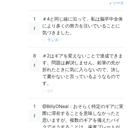
ソース
1
＃4と同じ線に沿って、私は脳卒中全体
により多くの努力を注いでいることに
気づきました。
—
ランスH
8
＃2はギアを変えないことで達成できま
す。問題は
解決
しません。鉛筆の先が
折れたときに気に入らないので、決し
て書かないと言っているようなもので
す。
—
gcb
1
@BillyONeal：おそらく特定のギアに実
際に滞在することを意味しなかったと
思いますが、複数のギアを備えたバイ
クでそうすることは、歯車プレートが