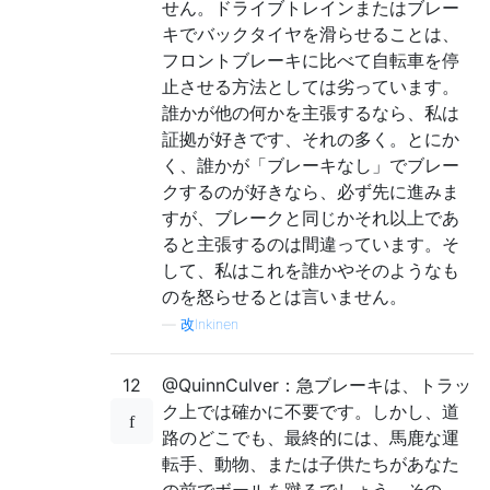
せん。ドライブトレインまたはブレー
キでバックタイヤを滑らせることは、
フロントブレーキに比べて自転車を停
止させる方法としては劣っています。
誰かが他の何かを主張するなら、私は
証拠が好きです、それの多く。とにか
く、誰かが「ブレーキなし」でブレー
クするのが好きなら、必ず先に進みま
すが、ブレークと同じかそれ以上であ
ると主張するのは間違っています。そ
して、私はこれを誰かやそのようなも
のを怒らせるとは言いません。
—
改Inkinen
12
@QuinnCulver：急ブレーキは、トラッ
ク上では確かに不要です。しかし、道
路のどこでも、最終的には、馬鹿な運
転手、動物、または子供たちがあなた
の前でボールを蹴るでしょう。その