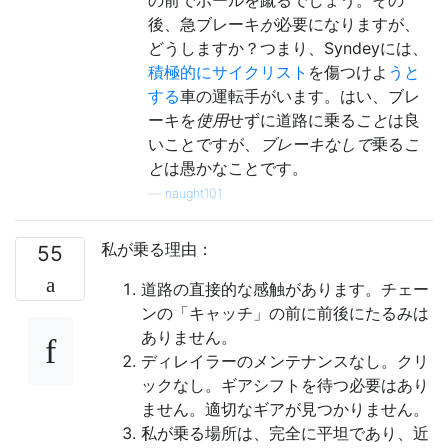
後、急ブレーキ
が
必要になりますが、
どうしますか？つまり、Syndeyには、
積極的にサイクリスト
を傷つけよ
うと
する
車の運転手がいます。はい、ブレ
ーキを
使用
せずに道路に乗る
こと
は良
いことですが、
ブレーキなしで
乗る
こ
と
は愚かなことです。
—
naught101
私が乗る理由：
55
道路の直接的な感触があります。チェー
ンの「キャッチ」の前に前後にたるみは
ありません。
ディレイラーのメンテナンスなし。クリ
ックなし。ギアシフトを待つ必要はあり
ません。適切なギアが見つかりません。
私が乗る場所は、完全に平坦であり、近