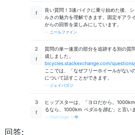
良い質問！3速バイクに乗り始めた後、シ
ルさの魅力を理解できます。固定ギアラ
からの回答を楽しみにしています。
—
ニールファイン
2
質問の単一速度の部分を追跡する別の質
成しました。
bicycles.stackexchange.com/questions
ここでは、「なぜフリーホイールがない
について話すことができます。
—
ジェイバズジ
3
ヒップスターは、「ヨロだから。1000k
るなら、1000km
ペダル
を
踏む
」と言い
—
ShemSeger 14年
回答: