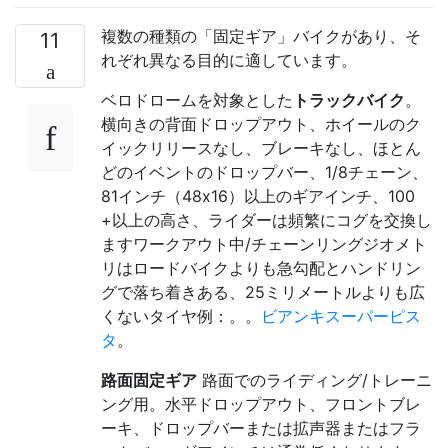
複数の種類の「固定ギア」バイクがあり、そ
11
れぞれ異なる目的に適しています。
ベロドロームを対象とした
トラックバイク
。
横向きの背面ドロップアウト、ホイールのク
イックリリースなし、ブレーキなし、ほとん
どのイベントのドロップバー、1/8チェーン、
81インチ（48x16）以上のギアインチ、100
+以上の高さ、ライダーは頻繁にコグを交換し
ますワークアウト中/チェーンリングジオメト
リはロードバイクよりも急勾配とハンドリン
グで落ち着きある、25ミリメートルよりも広
くないタイヤ例：。。
ビアンキスーパーピス
タ
。
路面固定ギア
路面でのライディング/トレーニ
ング用。水平ドロップアウト、フロントブレ
ーキ、ドロップバーまたは拡声器またはフラ